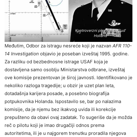
Kontroverzni pilot Arthur ‘Bud’
Skica događaja
Holland
Međutim, Odbor za istragu nesreće koji je nazvan
AFR 110-
14 Investigation
objavio je poseban izveštaj 1995. godine.
Za razliku od bezbednosne istrage USAF koja je
dostavljena samo osoblju Ministarstva odbrane, izveštaj
ove komisije prezentovan je široj javnosti. Identifikovano je
nekoliko razloga tragedije; u obzir je uzet plan leta,
dotadašnja karijera posade, a posebno biografija
potpukovnika Holanda. Ispostavilo se, bar po nalazima
komisije, da je njemu bez ikakvog uvida ili korekcije
prepušteno da obavi ovaj zadatak. To sugeriše da je možda
reč o pilotu koji je imao drugačiji odnos prema
autoritetima, ili je u najgorem trenutku proradila njegova