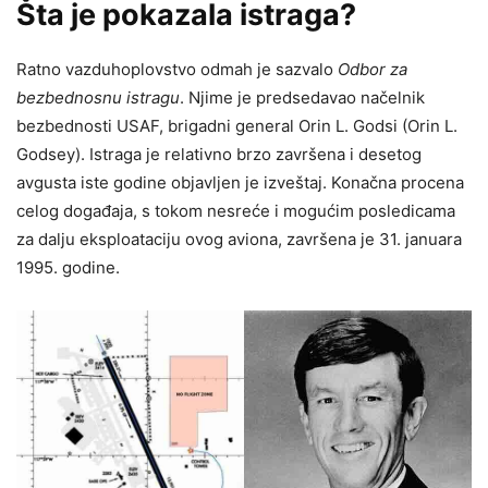
Šta je pokazala istraga?
Ratno vazduhoplovstvo odmah je sazvalo
Odbor za
bezbednosnu istragu
. Njime je predsedavao načelnik
bezbednosti USAF, brigadni general Orin L. Godsi (Orin L.
Godsey). Istraga je relativno brzo završena i desetog
avgusta iste godine objavljen je izveštaj. Konačna procena
celog događaja, s tokom nesreće i mogućim posledicama
za dalju eksploataciju ovog aviona, završena je 31. januara
1995. godine.