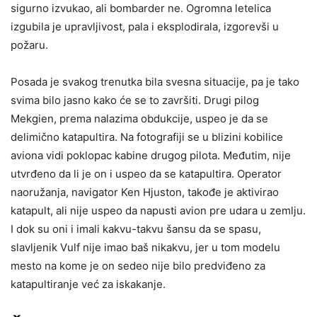
sigurno izvukao, ali bombarder ne. Ogromna letelica
izgubila je upravljivost, pala i eksplodirala, izgorevši u
požaru.
Posada je svakog trenutka bila svesna situacije, pa je tako
svima bilo jasno kako će se to završiti. Drugi pilog
Mekgien, prema nalazima obdukcije, uspeo je da se
delimično katapultira. Na fotografiji se u blizini kobilice
aviona vidi poklopac kabine drugog pilota. Međutim, nije
utvrđeno da li je on i uspeo da se katapultira. Operator
naoružanja, navigator Ken Hjuston, takođe je aktivirao
katapult, ali nije uspeo da napusti avion pre udara u zemlju.
I dok su oni i imali kakvu-takvu šansu da se spasu,
slavljenik Vulf nije imao baš nikakvu, jer u tom modelu
mesto na kome je on sedeo nije bilo predviđeno za
katapultiranje već za iskakanje.