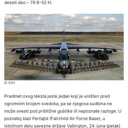
deseti deo – 76 B-52 H.
B-52H
Predmet ovog teksta jeste jedan koji je uništen pred
ogromnim brojem svedoka, pa se njegova sudbina ne
može svesti pod
približne gubitke ili nepoznate razloge
. U
poznatoj bazi Ferčajld (Fairchild Air Force Base), u
istočnom delu savezne države Vašington, 24. juna (petak)