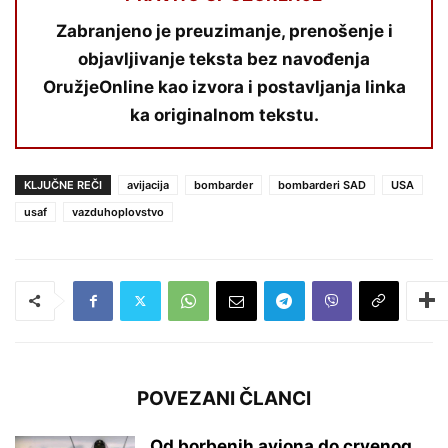
Zabranjeno je preuzimanje, prenošenje i
objavljivanje teksta bez navođenja
OružjeOnline kao izvora i postavljanja linka
ka originalnom tekstu.
KLJUČNE REČI
avijacija
bombarder
bombarderi SAD
USA
usaf
vazduhoplovstvo
POVEZANI ČLANCI
Od borbenih aviona do crvenog