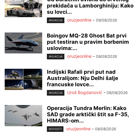
prekidača u Lamborghiniju: Kako
su lovci...
oruzjeonline
-
09/08/2026
AVIJACIJA
Boingov MQ-28 Ghost Bat prvi
put testiran u pravim borbenim
uslovima:...
oruzjeonline
-
08/08/2026
AVIJACIJA
Indijski Rafali prvi put nad
Australijom: Nju Delhi šalje
francuske lovce...
Uroš Bogdanović
-
08/08/2026
AVIJACIJA
Operacija Tundra Merlin: Kako
SAD grade arktički štit sa F-35,
HIMARS-om...
oruzjeonline
-
08/08/2026
NOVOSTI