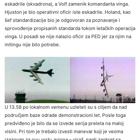
eskadrile (skvadrona), a Volf zamenik komandanta vinga.
Hjuston je bio operativni oficir iste eskadrile. Holand, kao
šef standardizacije bio je odgovoran za poznavanje i
sprovođenje propisanih standarda tokom letačkih operacija
vinga. U posadi se nije nalazio oficir za PED jer za njim na
mitingu nije bilo potrebe.
Kobni zaokret
retko objavljivan frejm
U 13.58 po lokalnom vemenu uzleteli su s ciljem da nad
područjem baze odrade demonstracioni let. Posle toga
predviđeno je bilo da se izvede serija preleta na maloj
visini. Pri tom je trebalo izvesti manevar koji je veoma
izazovan za ovu vrstu aviona – viraž, nagli zaokret sa