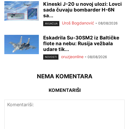
Kineski J-20 u novoj ulozi: Lovci
sada čuvaju bombarder H-6N
sa...
Uroš Bogdanović
-
08/08/2026
AVIJACIJA
Eskadrila Su-30SM2 iz Baltičke
flote na nebu: Rusija vežbala
udare tik...
oruzjeonline
-
08/08/2026
NOVOSTI
NEMA KOMENTARA
KOMENTARIŠI