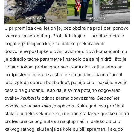
mesto pada
Memorijal
U pripremi za ovaj let on je, bez obzira na prošlost, ponovo
izabran za aeromiting. Profil leta koji je predložio bio je
bogat egzibicijama koje su daleko prekoračivale
dozvoljene postupke s ovim avionom. Novi komandant mu
je odredio tačne parametre i naredio da se njih drži, što je
Holand tokom proba ignorisao. Kontrolor koji je leteo na
pretposlenjem letu izvestio je komandanta da mu ”profil
leta izgleda dobro i bezbedno”, pa nije bilo reakcije. Sve je
ostalo na gunđanju. Kao da je svima potajno odgovarao
ovakav
kaubojski
odnos prema obavezama.
Sledeći let
završio se onako kako je opisano
. Kako god, sva prošlost
stala je u delić sekunde koji ne oprašta takve greške i četiri
profesionalca poginula su na glup način, daleko od bilo
kakvog ratnog iskušenja za koje su bili spremani i skupo