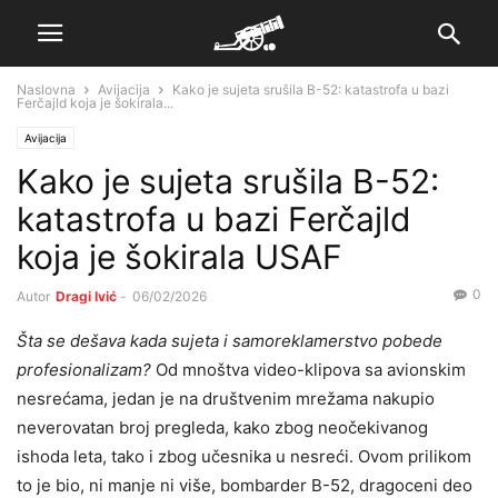
Naslovna
Avijacija
Kako je sujeta srušila B-52: katastrofa u bazi
Ferčajld koja je šokirala...
Avijacija
Kako je sujeta srušila B-52:
katastrofa u bazi Ferčajld
koja je šokirala USAF
0
Autor
Dragi Ivić
-
06/02/2026
Šta se dešava kada sujeta i samoreklamerstvo pobede
profesionalizam?
Od mnoštva video-klipova sa avionskim
nesrećama, jedan je na društvenim mrežama nakupio
neverovatan broj pregleda, kako zbog neočekivanog
ishoda leta, tako i zbog učesnika u nesreći. Ovom prilikom
to je bio, ni manje ni više, bombarder B-52, dragoceni deo