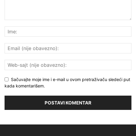
Sačuvajte moje ime i e-mail u ovom pretraživaču sledeći put
kada komentarišem.