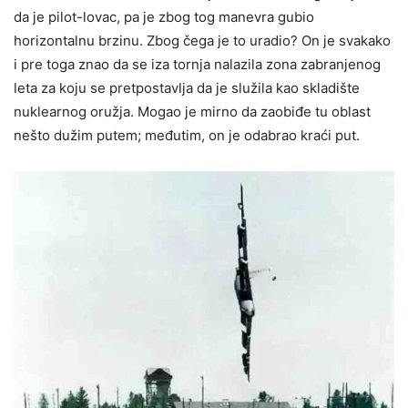
da je pilot-lovac, pa je zbog tog manevra gubio
horizontalnu brzinu. Zbog čega je to uradio? On je svakako
i pre toga znao da se iza tornja nalazila zona zabranjenog
leta za koju se pretpostavlja da je služila kao skladište
nuklearnog oružja. Mogao je mirno da zaobiđe tu oblast
nešto dužim putem; međutim, on je odabrao kraći put.