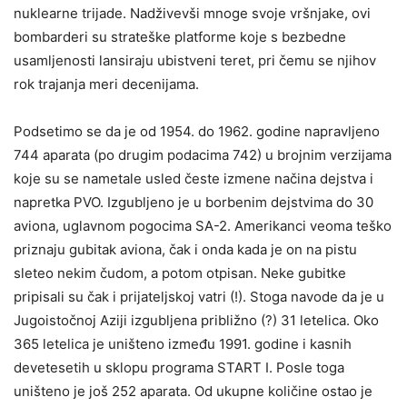
nuklearne trijade. Nadživevši mnoge svoje vršnjake, ovi
bombarderi su strateške platforme koje s bezbedne
usamljenosti lansiraju ubistveni teret, pri čemu se njihov
rok trajanja meri decenijama.
Podsetimo se da je od 1954. do 1962. godine napravljeno
744 aparata (po drugim podacima 742) u brojnim verzijama
koje su se nametale usled česte izmene načina dejstva i
napretka PVO. Izgubljeno je u borbenim dejstvima do 30
aviona, uglavnom pogocima SA-2. Amerikanci veoma teško
priznaju gubitak aviona, čak i onda kada je on na pistu
sleteo nekim čudom, a potom otpisan. Neke gubitke
pripisali su čak i prijateljskoj vatri (!). Stoga navode da je u
Jugoistočnoj Aziji izgubljena približno (?) 31 letelica. Oko
365 letelica je uništeno između 1991. godine i kasnih
devetesetih u sklopu programa START I. Posle toga
uništeno je još 252 aparata. Od ukupne količine ostao je