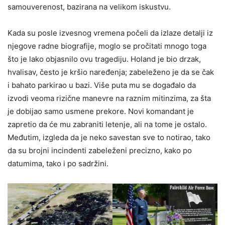
samouverenost, bazirana na velikom iskustvu.
Kada su posle izvesnog vremena počeli da izlaze detalji iz
njegove radne biografije, moglo se pročitati mnogo toga
što je lako objasnilo ovu tragediju. Holand je bio drzak,
hvalisav, često je kršio naređenja; zabeleženo je da se čak
i bahato parkirao u bazi. Više puta mu se događalo da
izvodi veoma rizične manevre na raznim mitinzima, za šta
je dobijao samo usmene prekore. Novi komandant je
zapretio da će mu zabraniti letenje, ali na tome je ostalo.
Međutim, izgleda da je neko savestan sve to notirao, tako
da su brojni incindenti zabeleženi precizno, kako po
datumima, tako i po sadržini.