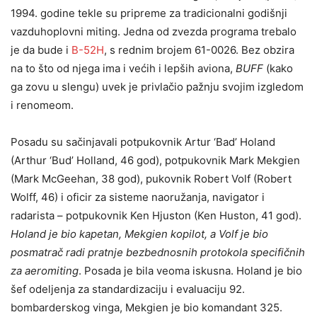
1994. godine tekle su pripreme za tradicionalni godišnji
vazduhoplovni miting. Jedna od zvezda programa trebalo
je da bude i
B-52H
, s rednim brojem 61-0026. Bez obzira
na to što od njega ima i većih i lepših aviona,
BUFF
(kako
ga zovu u slengu) uvek je privlačio pažnju svojim izgledom
i renomeom.
Posadu su sačinjavali potpukovnik Artur ‘Bad’ Holand
(Arthur ‘Bud’ Holland, 46 god), potpukovnik Mark Mekgien
(Mark McGeehan, 38 god), pukovnik Robert Volf (Robert
Wolff, 46) i oficir za sisteme naoružanja, navigator i
radarista – potpukovnik Ken Hjuston (Ken Huston, 41 god).
Holand je bio kapetan, Mekgien kopilot, a Volf je bio
posmatrač radi pratnje bezbednosnih protokola specifičnih
za aeromiting
. Posada je bila veoma iskusna. Holand je bio
šef odeljenja za standardizaciju i evaluaciju 92.
bombarderskog vinga, Mekgien je bio komandant 325.