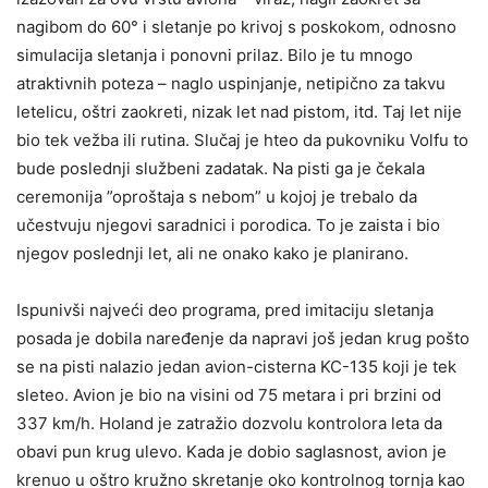
nagibom do 60° i sletanje po krivoj s poskokom, odnosno
simulacija sletanja i ponovni prilaz. Bilo je tu mnogo
atraktivnih poteza – naglo uspinjanje, netipično za takvu
letelicu, oštri zaokreti, nizak let nad pistom, itd. Taj let nije
bio tek vežba ili rutina. Slučaj je hteo da pukovniku Volfu to
bude poslednji službeni zadatak. Na pisti ga je čekala
ceremonija ”oproštaja s nebom” u kojoj je trebalo da
učestvuju njegovi saradnici i porodica. To je zaista i bio
njegov poslednji let, ali ne onako kako je planirano.
Ispunivši najveći deo programa, pred imitaciju sletanja
posada je dobila naređenje da napravi još jedan krug pošto
se na pisti nalazio jedan avion-cisterna KC-135 koji je tek
sleteo. Avion je bio na visini od 75 metara i pri brzini od
337 km/h. Holand je zatražio dozvolu kontrolora leta da
obavi pun krug ulevo. Kada je dobio saglasnost, avion je
krenuo u oštro kružno skretanje oko kontrolnog tornja kao