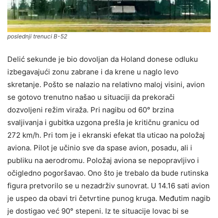
poslednji trenuci B-52
Delić sekunde je bio dovoljan da Holand donese odluku
izbegavajući zonu zabrane i da krene u naglo levo
skretanje. Pošto se nalazio na relativno maloj visini, avion
se gotovo trenutno našao u situaciji da prekorači
dozvoljeni režim viraža. Pri nagibu od 60° brzina
svaljivanja i gubitka uzgona prešla je kritičnu granicu od
272 km/h. Pri tom je i ekranski efekat tla uticao na položaj
aviona. Pilot je učinio sve da spase avion, posadu, ali i
publiku na aerodromu. Položaj aviona se nepopravljivo i
očigledno pogoršavao. Ono što je trebalo da bude rutinska
figura pretvorilo se u nezadrživ sunovrat. U 14.16 sati avion
je uspeo da obavi tri četvrtine punog kruga. Međutim nagib
je dostigao već 90° stepeni. Iz te situacije lovac bi se