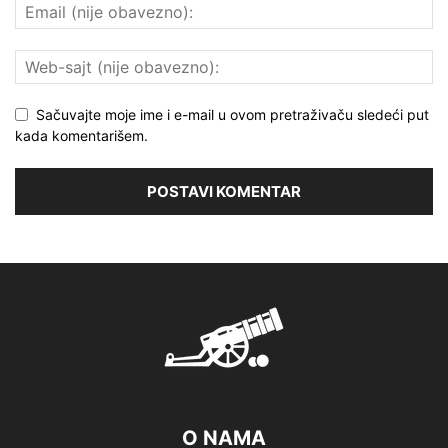
Sačuvajte moje ime i e-mail u ovom pretraživaču sledeći put
kada komentarišem.
O NAMA