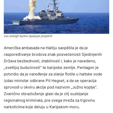
uss arleigh burke ispaljuje projektil
Američka ambasada na Haitiju saopštila je da je
raspoređivanje brodova znak posvećenosti Sjedinjenih
Država bezbednosti, stabilnosti i, kako je navedeno,
„svetlijoj budućnosti“ te karipske zemlje. Pentagon je
potvrdio da je naređenje za slanje flotile u haitske vode
izdao ministar odbrane Pit Hegset, a da se operacija
sprovodi u okviru akcije pod nazivom „Južno koplje“.
Zvanično obrazloženje glasi da je cilj suzbijanje
regionalnog kriminala, pre svega mreža za trgovinu
narkoticima koje deluju u Karipskom moru.