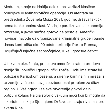
Međutim, stanje na Haitiju daleko prevazilazi klasične
policijske ili antinarkotičke operacije. Od atentata na
predsednika Žovenela Moiza 2021. godine, država faktički
nema funkcionalnu vlast. Vlada je paralizovana, ekonomija
razorena, a javne službe gotovo ne postoje. Američki
novinari navode da organizovane kriminalne grupe i bande
danas kontrolišu oko 90 odsto teritorije Port o Prensa,
uključujući ključne saobraćajnice, luke i gradske četvrti.
U takvom okruženju, prisustvo američkih ratnih brodova
dobija širi politički i geopolitički značaj. Haiti ima strateški
položaj u Karipskom basenu, a širenje kriminalnih mreža iz
te zemlje već predstavlja bezbednosni problem za čitav
region. U Vašingtonu se sve otvorenije govori da bi
potpuni kolaps Haitija stvorio vakuum moći koji bi mogle da
iskoriste sile koje Sjedinjene Države smatraju rivalima, pre
svega Kina.