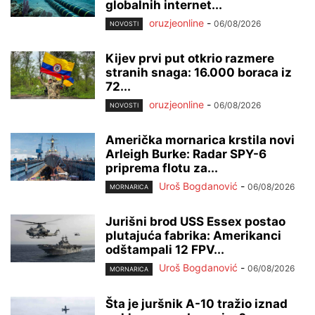
globalnih internet...
oruzjeonline
-
06/08/2026
NOVOSTI
Kijev prvi put otkrio razmere
stranih snaga: 16.000 boraca iz
72...
oruzjeonline
-
06/08/2026
NOVOSTI
Američka mornarica krstila novi
Arleigh Burke: Radar SPY-6
priprema flotu za...
Uroš Bogdanović
-
06/08/2026
MORNARICA
Jurišni brod USS Essex postao
plutajuća fabrika: Amerikanci
odštampali 12 FPV...
Uroš Bogdanović
-
06/08/2026
MORNARICA
Šta je juršnik A-10 tražio iznad