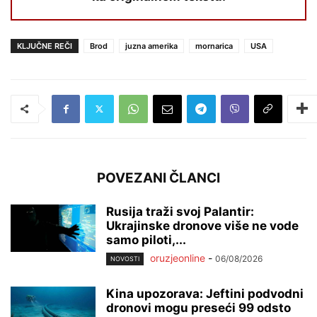
KLJUČNE REČI
Brod
juzna amerika
mornarica
USA
POVEZANI ČLANCI
Rusija traži svoj Palantir:
Ukrajinske dronove više ne vode
samo piloti,...
oruzjeonline
-
06/08/2026
NOVOSTI
Kina upozorava: Jeftini podvodni
dronovi mogu preseći 99 odsto