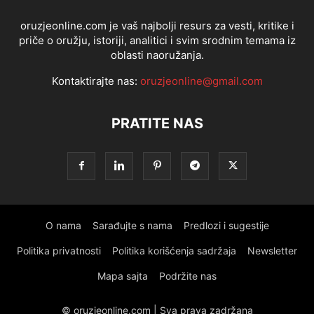
oruzjeonline.com je vaš najbolji resurs za vesti, kritike i
priče o oružju, istoriji, analitici i svim srodnim temama iz
oblasti naoružanja.
Kontaktirajte nas:
oruzjeonline@gmail.com
PRATITE NAS
O nama
Sarađujte s nama
Predlozi i sugestije
Politika privatnosti
Politika korišćenja sadržaja
Newsletter
Mapa sajta
Podržite nas
© oruzjeonline.com | Sva prava zadržana