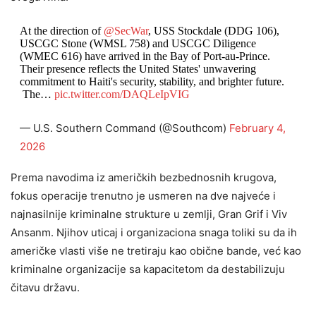
At the direction of
@SecWar
, USS Stockdale (DDG 106),
USCGC Stone (WMSL 758) and USCGC Diligence
(WMEC 616) have arrived in the Bay of Port-au-Prince.
Their presence reflects the United States' unwavering
commitment to Haiti's security, stability, and brighter future.
The…
pic.twitter.com/DAQLeIpVIG
— U.S. Southern Command (@Southcom)
February 4,
2026
Prema navodima iz američkih bezbednosnih krugova,
fokus operacije trenutno je usmeren na dve najveće i
najnasilnije kriminalne strukture u zemlji, Gran Grif i Viv
Ansanm. Njihov uticaj i organizaciona snaga toliki su da ih
američke vlasti više ne tretiraju kao obične bande, već kao
kriminalne organizacije sa kapacitetom da destabilizuju
čitavu državu.