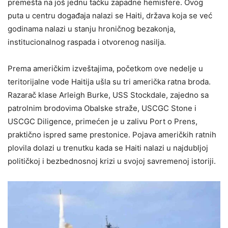
premešta na još jednu tačku zapadne hemisfere. Ovog
puta u centru događaja nalazi se Haiti, država koja se već
godinama nalazi u stanju hroničnog bezakonja,
institucionalnog raspada i otvorenog nasilja.
Prema američkim izveštajima, početkom ove nedelje u
teritorijalne vode Haitija ušla su tri američka ratna broda.
Razarač klase Arleigh Burke, USS Stockdale, zajedno sa
patrolnim brodovima Obalske straže, USCGC Stone i
USCGC Diligence, primećen je u zalivu Port o Prens,
praktično ispred same prestonice. Pojava američkih ratnih
plovila dolazi u trenutku kada se Haiti nalazi u najdubljoj
političkoj i bezbednosnoj krizi u svojoj savremenoj istoriji.