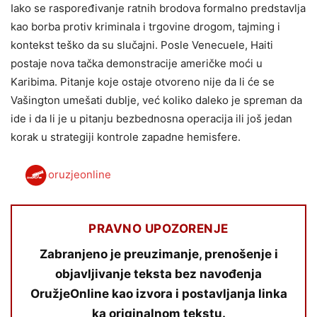
Iako se raspoređivanje ratnih brodova formalno predstavlja
kao borba protiv kriminala i trgovine drogom, tajming i
kontekst teško da su slučajni. Posle Venecuele, Haiti
postaje nova tačka demonstracije američke moći u
Karibima. Pitanje koje ostaje otvoreno nije da li će se
Vašington umešati dublje, već koliko daleko je spreman da
ide i da li je u pitanju bezbednosna operacija ili još jedan
korak u strategiji kontrole zapadne hemisfere.
oruzjeonline
PRAVNO UPOZORENJE
Zabranjeno je preuzimanje, prenošenje i
objavljivanje teksta bez navođenja
OružjeOnline kao izvora i postavljanja linka
ka originalnom tekstu.