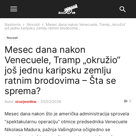
Naslovna
Novosti
Mesec dana nakon Venecuele, Tramp „okružio“
još jednu karipsku zemlju ratnim brodovima...
Novosti
Mesec dana nakon
Venecuele, Tramp „okružio“
još jednu karipsku zemlju
ratnim brodovima – Šta se
sprema?
0
Autor
oruzjeonline
-
05/02/2026
Mesec dana nakon što je američka administracija sprovela
“spektakularnu operaciju” otmice predsednika Venecuele
Nikolasa Madura, pažnja Vašingtona očigledno se