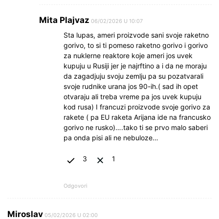
Mita Plajvaz
06/02/2026 U 10:07
Sta lupas, ameri proizvode sani svoje raketno
gorivo, to si ti pomeso raketno gorivo i gorivo
za nuklerne reaktore koje ameri jos uvek
kupuju u Rusiji jer je najrftino a i da ne moraju
da zagadjuju svoju zemlju pa su pozatvarali
svoje rudnike urana jos 90-ih.( sad ih opet
otvaraju ali treba vreme pa jos uvek kupuju
kod rusa) I francuzi proizvode svoje gorivo za
rakete ( pa EU raketa Arijana ide na francusko
gorivo ne rusko)….tako ti se prvo malo saberi
pa onda pisi ali ne nebuloze…
3
1
Odgovori
Miroslav
05/02/2026 U 02:00