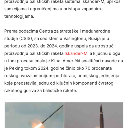
proizvodnju balističkih raketa sistema Iskander-M, uprkos
sankcijama i ograničenjima u pristupu zapadnim
tehnologijama.
Prema podacima Centra za strateške i međunarodne
studije (CSIS), sa sedištem u Vašingtonu, Rusija je u
periodu od 2023. do 2024. godine uspela da utrostruči
proizvodnju balističkih raketa
Iskander-M
, a ključnu ulogu
u tom procesu imala je Kina. Američki analitičari navode da
je Peking tokom 2024. godine činio oko 70 procenata
ruskog uvoza amonijum-perhlorata, hemijskog jedinjenja
koje predstavlja jednu od ključnih komponenti čvrstog
raketnog goriva za balističke rakete.