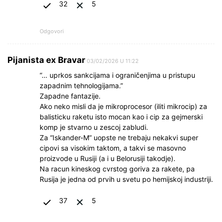
32
5
Odgovori
Pijanista ex Bravar
03/02/2026 U 11:22
“… uprkos sankcijama i ograničenjima u pristupu
zapadnim tehnologijama.”
Zapadne fantazije.
Ako neko misli da je mikroprocesor (iliti mikrocip) za
balisticku raketu isto mocan kao i cip za gejmerski
komp je stvarno u zescoj zabludi.
Za “Iskander-M” uopste ne trebaju nekakvi super
cipovi sa visokim taktom, a takvi se masovno
proizvode u Rusiji (a i u Belorusiji takodje).
Na racun kineskog cvrstog goriva za rakete, pa
Rusija je jedna od prvih u svetu po hemijskoj industriji.
37
5