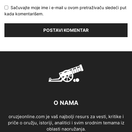
Sačuvajte moje ime i e-mail u ovom pretraživaču sledeći put
kada komentarišem.
O NAMA
oruzjeonline.com je vaš najbolji resurs za vesti, kritike i
priče o oružju, istoriji, analitici i svim srodnim temama iz
oblasti naoružanja.