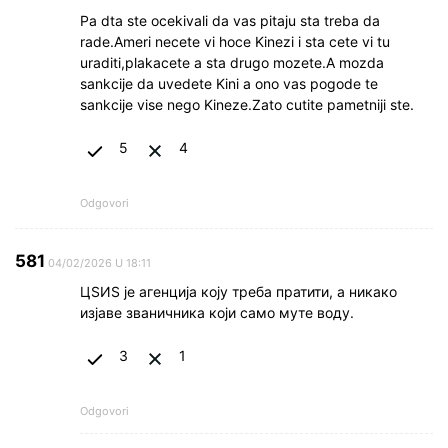
Pa dta ste ocekivali da vas pitaju sta treba da
rade.Ameri necete vi hoce Kinezi i sta cete vi tu
uraditi,plakacete a sta drugo mozete.A mozda
sankcije da uvedete Kini a ono vas pogode te
sankcije vise nego Kineze.Zato cutite pametniji ste.
5
4
Odgovori
581
04/02/2026 U 18:11
ЦЅИЅ је агенција коју треба пратити, а никако
изјаве званичника који само муте воду.
3
1
Odgovori