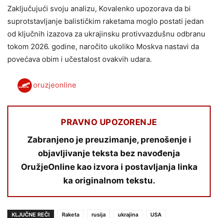
Zaključujući svoju analizu, Kovalenko upozorava da bi
suprotstavljanje balističkim raketama moglo postati jedan
od ključnih izazova za ukrajinsku protivvazdušnu odbranu
tokom 2026. godine, naročito ukoliko Moskva nastavi da
povećava obim i učestalost ovakvih udara.
oruzjeonline
PRAVNO UPOZORENJE
Zabranjeno je preuzimanje, prenošenje i
objavljivanje teksta bez navođenja
OružjeOnline kao izvora i postavljanja linka
ka originalnom tekstu.
KLJUČNE REČI
Raketa
rusija
ukrajina
USA