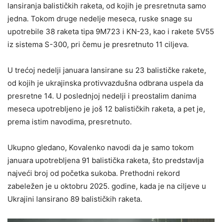
lansiranja balističkih raketa, od kojih je presretnuta samo
jedna. Tokom druge nedelje meseca, ruske snage su
upotrebile 38 raketa tipa 9M723 i KN-23, kao i rakete 5V55
iz sistema S-300, pri čemu je presretnuto 11 ciljeva.
U trećoj nedelji januara lansirane su 23 balističke rakete,
od kojih je ukrajinska protivvazdušna odbrana uspela da
presretne 14. U poslednjoj nedelji i preostalim danima
meseca upotrebljeno je još 12 balističkih raketa, a pet je,
prema istim navodima, presretnuto.
Ukupno gledano, Kovalenko navodi da je samo tokom
januara upotrebljena 91 balistička raketa, što predstavlja
najveći broj od početka sukoba. Prethodni rekord
zabeležen je u oktobru 2025. godine, kada je na ciljeve u
Ukrajini lansirano 89 balističkih raketa.