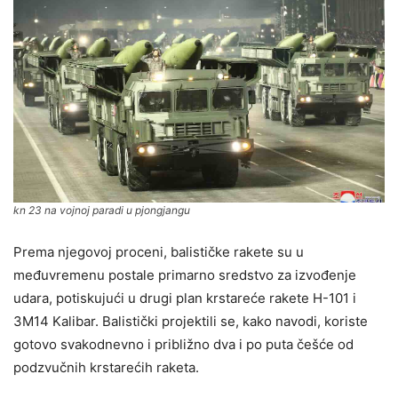
kn 23 na vojnoj paradi u pjongjangu
Prema njegovoj proceni, balističke rakete su u
međuvremenu postale primarno sredstvo za izvođenje
udara, potiskujući u drugi plan krstareće rakete H-101 i
3M14 Kalibar. Balistički projektili se, kako navodi, koriste
gotovo svakodnevno i približno dva i po puta češće od
podzvučnih krstarećih raketa.