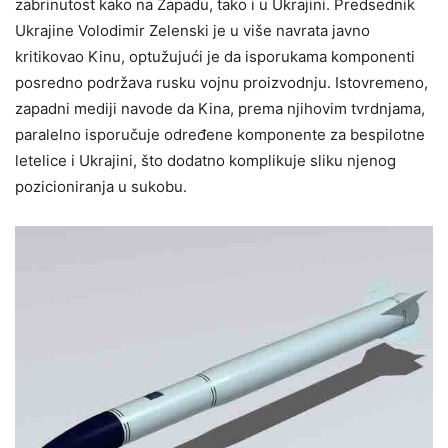
zabrinutost kako na Zapadu, tako i u Ukrajini. Predsednik
Ukrajine Volodimir Zelenski je u više navrata javno
kritikovao Kinu, optužujući je da isporukama komponenti
posredno podržava rusku vojnu proizvodnju. Istovremeno,
zapadni mediji navode da Kina, prema njihovim tvrdnjama,
paralelno isporučuje određene komponente za bespilotne
letelice i Ukrajini, što dodatno komplikuje sliku njenog
pozicioniranja u sukobu.