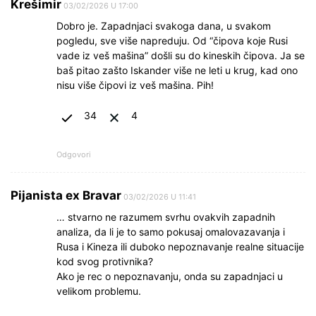
Krešimir
03/02/2026 U 17:00
Dobro je. Zapadnjaci svakoga dana, u svakom
pogledu, sve više napreduju. Od “čipova koje Rusi
vade iz veš mašina” došli su do kineskih čipova. Ja se
baš pitao zašto Iskander više ne leti u krug, kad ono
nisu više čipovi iz veš mašina. Pih!
34
4
Odgovori
Pijanista ex Bravar
03/02/2026 U 11:41
… stvarno ne razumem svrhu ovakvih zapadnih
analiza, da li je to samo pokusaj omalovazavanja i
Rusa i Kineza ili duboko nepoznavanje realne situacije
kod svog protivnika?
Ako je rec o nepoznavanju, onda su zapadnjaci u
velikom problemu.