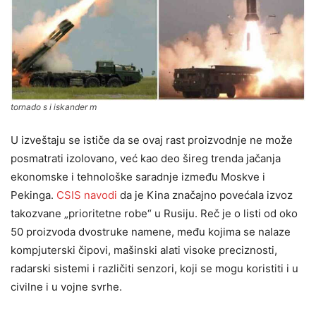
tornado s i iskander m
U izveštaju se ističe da se ovaj rast proizvodnje ne može
posmatrati izolovano, već kao deo šireg trenda jačanja
ekonomske i tehnološke saradnje između Moskve i
Pekinga.
CSIS navodi
da je Kina značajno povećala izvoz
takozvane „prioritetne robe“ u Rusiju. Reč je o listi od oko
50 proizvoda dvostruke namene, među kojima se nalaze
kompjuterski čipovi, mašinski alati visoke preciznosti,
radarski sistemi i različiti senzori, koji se mogu koristiti i u
civilne i u vojne svrhe.