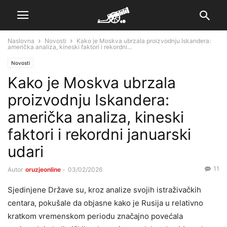
Naslovna
Novosti
Kako je Moskva ubrzala proizvodnju Iskandera:
američka analiza, kineski faktori i rekordni...
Novosti
Kako je Moskva ubrzala
proizvodnju Iskandera:
američka analiza, kineski
faktori i rekordni januarski
udari
11
Autor
oruzjeonline
-
03/02/2026
Sjedinjene Države su, kroz analize svojih istraživačkih
centara, pokušale da objasne kako je Rusija u relativno
kratkom vremenskom periodu značajno povećala