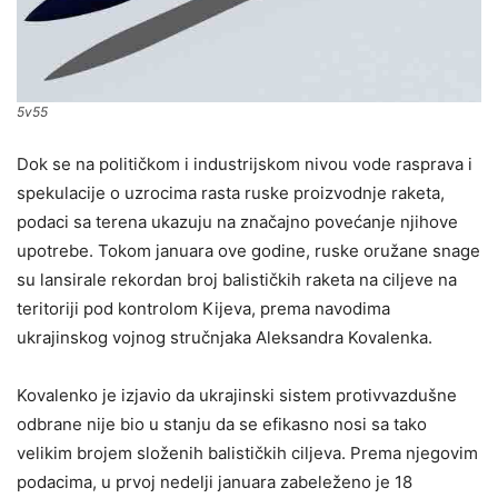
5v55
Dok se na političkom i industrijskom nivou vode rasprava i
spekulacije o uzrocima rasta ruske proizvodnje raketa,
podaci sa terena ukazuju na značajno povećanje njihove
upotrebe. Tokom januara ove godine, ruske oružane snage
su lansirale rekordan broj balističkih raketa na ciljeve na
teritoriji pod kontrolom Kijeva, prema navodima
ukrajinskog vojnog stručnjaka Aleksandra Kovalenka.
Kovalenko je izjavio da ukrajinski sistem protivvazdušne
odbrane nije bio u stanju da se efikasno nosi sa tako
velikim brojem složenih balističkih ciljeva. Prema njegovim
podacima, u prvoj nedelji januara zabeleženo je 18