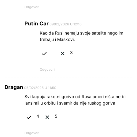
Odgovori
Putin Car
09/02/2026 U 12:10
Kao da Rusi nemaju svoje satelite nego im
trebaju i Maskovi.
3
Odgovori
Dragan
05/02/2026 U 11:50
Svi kupuju raketni gorivo od Rusa ameri ništa ne bi
lansirali u orbitu i svemir da nije ruskog goriva
4
5
Odgovori