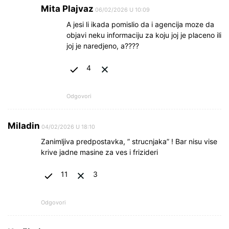
Mita Plajvaz
06/02/2026 U 10:09
A jesi li ikada pomislio da i agencija moze da
objavi neku informaciju za koju joj je placeno ili
joj je naredjeno, a????
4
Odgovori
Miladin
04/02/2026 U 18:10
Zanimljiva predpostavka, ” strucnjaka” ! Bar nisu vise
krive jadne masine za ves i frizideri
11
3
Odgovori