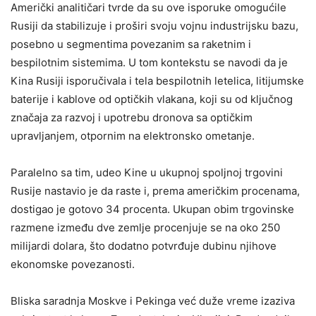
Američki analitičari tvrde da su ove isporuke omogućile
Rusiji da stabilizuje i proširi svoju vojnu industrijsku bazu,
posebno u segmentima povezanim sa raketnim i
bespilotnim sistemima. U tom kontekstu se navodi da je
Kina Rusiji isporučivala i tela bespilotnih letelica, litijumske
baterije i kablove od optičkih vlakana, koji su od ključnog
značaja za razvoj i upotrebu dronova sa optičkim
upravljanjem, otpornim na elektronsko ometanje.
Paralelno sa tim, udeo Kine u ukupnoj spoljnoj trgovini
Rusije nastavio je da raste i, prema američkim procenama,
dostigao je gotovo 34 procenta. Ukupan obim trgovinske
razmene između dve zemlje procenjuje se na oko 250
milijardi dolara, što dodatno potvrđuje dubinu njihove
ekonomske povezanosti.
Bliska saradnja Moskve i Pekinga već duže vreme izaziva