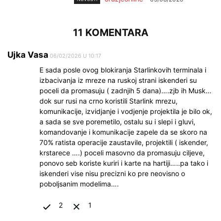
11 KOMENTARA
Ujka Vasa
06/02/2026 U 10:17
E sada posle ovog blokiranja Starlinkovih terminala i
izbacivanja iz mreze na ruskoj strani iskenderi su
poceli da promasuju ( zadnjih 5 dana)….zjb ih Musk…
dok sur rusi na crno koristili Starlink mrezu,
komunikacije, izvidjanje i vodjenje projektila je bilo ok,
a sada se sve poremetilo, ostalu su i slepi i gluvi,
komandovanje i komunikacije zapele da se skoro na
70% ratista operacije zaustavile, projektili ( iskender,
krstarece ….) poceli masovno da promasuju ciljeve,
ponovo seb koriste kuriri i karte na hartiji…..pa tako i
iskenderi vise nisu precizni ko pre neovisno o
poboljsanim modelima….
2
1