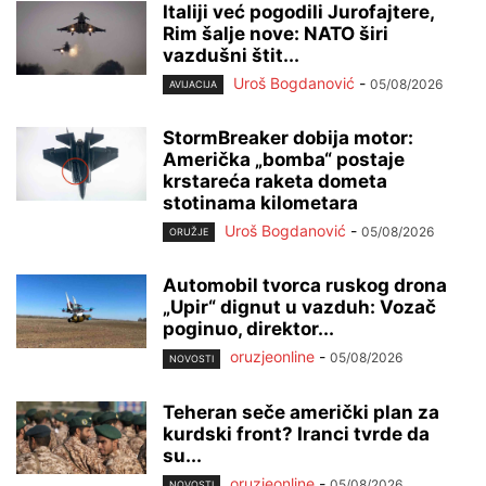
Italiji već pogodili Jurofajtere,
Rim šalje nove: NATO širi
vazdušni štit...
Uroš Bogdanović
-
05/08/2026
AVIJACIJA
StormBreaker dobija motor:
Američka „bomba“ postaje
krstareća raketa dometa
stotinama kilometara
Uroš Bogdanović
-
05/08/2026
ORUŽJE
Automobil tvorca ruskog drona
„Upir“ dignut u vazduh: Vozač
poginuo, direktor...
oruzjeonline
-
05/08/2026
NOVOSTI
Teheran seče američki plan za
kurdski front? Iranci tvrde da
su...
oruzjeonline
-
05/08/2026
NOVOSTI