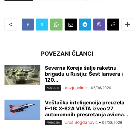
POVEZANI ČLANCI
Severna Koreja šalje raketnu
brigadu u Rusiju: Šest lansera i
120...
oruzjeonline
-
05/08/2026
NOVOSTI
Veštačka inteligencija preuzela
F-16: X-62A VISTA izveo 27
autonomnih presretanja aviona...
Uroš Bogdanović
-
05/08/2026
AVIJACIJA