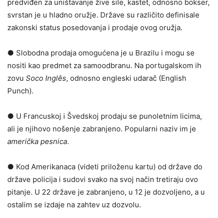
predviđen za uništavanje žive sile, kastet, odnosno bokser,
svrstan je u hladno oružje. Države su različito definisale
zakonski status posedovanja i prodaje ovog oružja.
● Slobodna prodaja omogućena je u Brazilu i mogu se
nositi kao predmet za samoodbranu. Na portugalskom ih
zovu
Soco Inglês
, odnosno engleski udarač (English
Punch).
● U Francuskoj i Švedskoj prodaju se punoletnim licima,
ali je njihovo nošenje zabranjeno. Popularni naziv im je
američka pesnica
.
● Kod Amerikanaca (videti priloženu kartu) od države do
države policija i sudovi svako na svoj način tretiraju ovo
pitanje. U 22 države je zabranjeno, u 12 je dozvoljeno, a u
ostalim se izdaje na zahtev uz dozvolu.