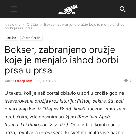
Naslovna
Oružje
Bokser, zabranjeno oružje koje je menjalo ishod
borbi prsa u prsa
Oružje
Staro Oružje
Bokser, zabranjeno oružje
koje je menjalo ishod borbi
prsa u prsa
8
Autor
Dragi Ivić
-
29/01/2026
U tekstu koji je naš portal objavio u aprilu prošle godine
(Neverovatna oružja kroz istoriju: Pištolj-sekira, štit koji
puca i štap kao iz Džejms Bond filma!
)
upoznali smo se s i
neobičnim, vrlo opasnim oružjem
(
Revolver Apač –
francuski kriminalac iz senke)
. Ono je bilo kombinacija
noža, revolvera i –
boksera
. Posvetimo malo više pažnje