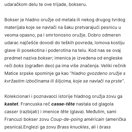
udaračkom delu te ove trijade, bokseru.
Bokser je hladno oružje od metala ili nekog drugog tvrdog
materijala koje se navlači na šaku pretvarajući pesnicu u
veoma opasno, pa i smrtonosno oružje. Dobro odmeren
udarac najčešće dovodi do teških povreda, lomova kostiju
glave ili posekotina i poderotina na telu. Kod nas se ovaj
predmet naziva
bokser
; imenica je izvedena od engleske
reči
boks
(ograđen deo) pa ima više značenja. Veliki rečnik
Matice srpske spominje ga kao
”hladno gvozdeno oružje s
kvržastim izbočinama ili šiljcima, koje se navlači na prste”
.
Kolekcionari i poznavaoci istorije hladnog oružja zovu ga
kastet
.
Francuska reč
casse-tête
nastala od glagola
casser
(razbijati) i imenice
tête
(glava). Međutim, sami
Francuzi bokser zovu
Coup-de-poing américain
(američka
pesnica).Englezi ga zovu
Brass knuckles
, ali i
brass