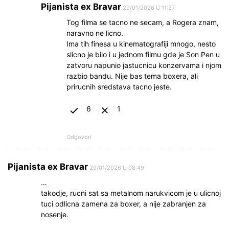
Pijanista ex Bravar
29/01/2026 U 11:37
Tog filma se tacno ne secam, a Rogera znam,
naravno ne licno.
Ima tih finesa u kinematografiji mnogo, nesto
slicno je bilo i u jednom filmu gde je Son Pen u
zatvoru napunio jastucnicu konzervama i njom
razbio bandu. Nije bas tema boxera, ali
prirucnih sredstava tacno jeste.
6
1
Odgovori
Pijanista ex Bravar
29/01/2026 U 08:49
…
takodje, rucni sat sa metalnom narukvicom je u ulicnoj
tuci odlicna zamena za boxer, a nije zabranjen za
nosenje.