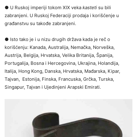
● U Ruskoj imperiji tokom XIX veka
kasteti
su bili
zabranjeni. U Ruskoj Federaciji prodaja i korišćenje u
građanstvu su takođe zabranjeni.
● Isto tako je i u nizu drugih država kada je reč o
korišćenju: Kanada, Australija, Nemačka, Norveška,
Austrija, Belgija, Hrvatska, Velika Britanija, Španija,
Portugalija, Bosna i Hercegovina, Ukrajina, Holandija,
Italija, Hong Kong, Danska, Hrvatska, Mađarska, Kipar,
Tajvan, Estonija, Finska, Francuska, Grčka, Turska,
Singapur, Tajvan i Ujedinjeni Arapski Emirati.