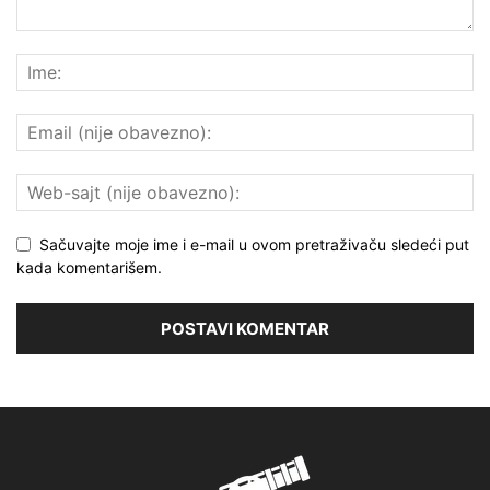
Sačuvajte moje ime i e-mail u ovom pretraživaču sledeći put
kada komentarišem.