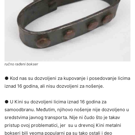
ručno rađeni bokser
● Kod nas su dozvoljeni za kupovanje i posedovanje licima
iznad 16 godina, ali nisu dozvoljeni za nošenje.
● U Kini su dozvoljeni licima iznad 16 godina za
samoodbranu. Međutim, njihovo nošenje nije dozvoljeno u
sredstvima javnog transporta. Nije ni čudo što je takav
pristup ovoj problematici, jer su u drevnoj Kini metalni
bokseri bili veoma popularni pa su tako ostali i deo