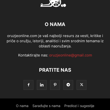
O NAMA
oruzjeonline.com je vaš najbolji resurs za vesti, kritike i
priče o oružju, istoriji, analitici i svim srodnim temama iz
oblasti naoružanja.
Kontaktirajte nas:
oruzjeonline@gmail.com
PRATITE NAS
O nama
Sarađujte s nama
Predlozi i sugestije