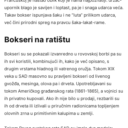
Francuskoj je nastao oblik koji je nama najpoznatiji: držač-
upornik blago je savijen i loptast, pa je i snaga udarca veća.
Takav bokser ispunjava šaku i ne ”luta” prilikom udarca,
već čini prirodni spreg na pravcu šaka-lakat-rame.
Bokseri na ratištu
Bokseri su se pokazali izvanredno u rovovskoj borbi pa su
ih svi koristili, kombinujući ih, kako je već opisano, s
drugim vrstama hladnog ili vatrenog oružja. Tokom XIX
veka u SAD masovno su pravljeni bokseri od livenog
gvožđa, mesinga, olova pa i drveta. Upotrebljavani su
tokom Američkog građanskog rata (1861-1865), a vojnici su
ih privatno kupovali. Ako ih nije bilo u prodaji, rezbarili su
ih od drveta ili izlivali u priručnim radionicama topljenjem
olovnih zrna u primitivnim kalupima u zemlji.