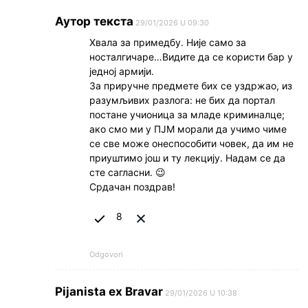
Аутор текста
29/01/2026 U 09:30
Хвала за примедбу. Није само за
носталгичаре…Видите да се користи бар у
једној армији.
За приручне предмете бих се уздржао, из
разумљивих разлога: не бих да портал
постане учионица за младе криминалце;
ако смо ми у ПЈМ морали да учимо чиме
се све може онеспособити човек, да им не
приуштимо још и ту лекцију. Надам се да
сте сагласни. 😉
Срдачан поздрав!
8
Odgovori
Pijanista ex Bravar
29/01/2026 U 10:38