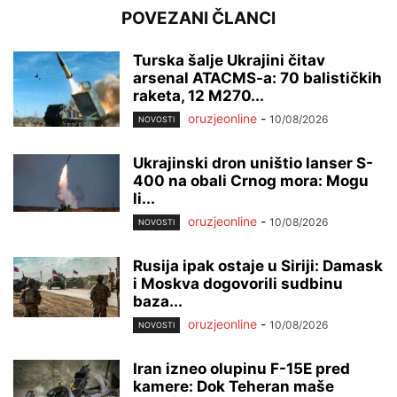
POVEZANI ČLANCI
Turska šalje Ukrajini čitav
arsenal ATACMS-a: 70 balističkih
raketa, 12 M270...
oruzjeonline
-
10/08/2026
NOVOSTI
Ukrajinski dron uništio lanser S-
400 na obali Crnog mora: Mogu
li...
oruzjeonline
-
10/08/2026
NOVOSTI
Rusija ipak ostaje u Siriji: Damask
i Moskva dogovorili sudbinu
baza...
oruzjeonline
-
10/08/2026
NOVOSTI
Iran izneo olupinu F-15E pred
kamere: Dok Teheran maše