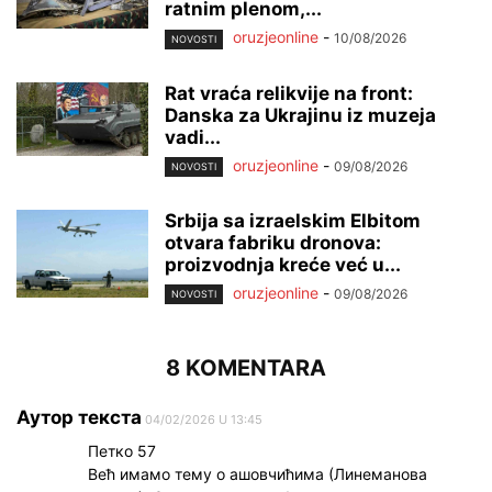
ratnim plenom,...
oruzjeonline
-
10/08/2026
NOVOSTI
Rat vraća relikvije na front:
Danska za Ukrajinu iz muzeja
vadi...
oruzjeonline
-
09/08/2026
NOVOSTI
Srbija sa izraelskim Elbitom
otvara fabriku dronova:
proizvodnja kreće već u...
oruzjeonline
-
09/08/2026
NOVOSTI
8 KOMENTARA
Аутор текста
04/02/2026 U 13:45
Петко 57
Већ имамо тему о ашовчићима (Линеманова