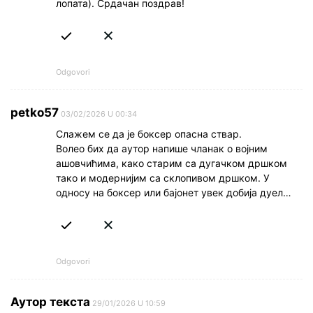
лопата). Срдачан поздрав!
Odgovori
petko57
03/02/2026 U 00:34
Слажем се да је боксер опасна ствар.
Волео бих да аутор напише чланак о војним
ашовчићима, како старим са дугачком дршком
тако и модернијим са склопивом дршком. У
односу на боксер или бајонет увек добија дуел…
Odgovori
Аутор текста
29/01/2026 U 10:59