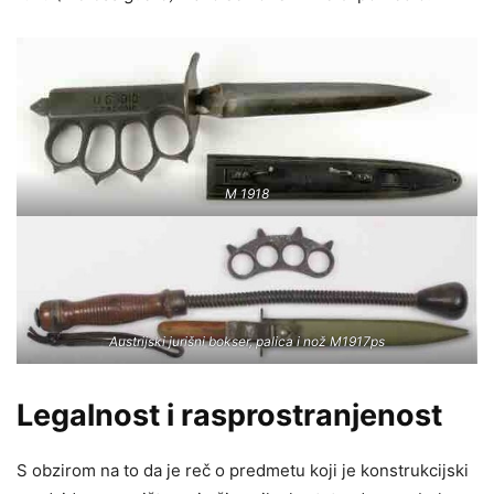
М 1918
Austrijski jurišni bokser, palica i nož M1917ps
Legalnost i rasprostranjenost
S obzirom na to da je reč o predmetu koji je konstrukcijski