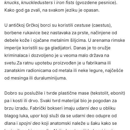
knucks
,
knuckledusters
i
iron fists
(gvozdene pesnice).
Kako god ga zvali, na svakom jeziku je opasan.
U antičkoj Grčkoj borci su koristili
cestuse
(caestus),
borbene rukavice bez nastavaka za prste, načinjene od
debele kože i ojačane metalnim šiljcima. U arenama rimske
imperije koristili su ga gladijatori. Danas je to oružje
kriminalaca i dozvoljeno je u veoma malo država na
svetu.Za ratnu upotebu proizvođen je u fabrikama ili
zanatskim radionicama od metala ili neke legure, najčešće
od mesinga ili duraluminijuma.
Dobro su poslužile i tvrde plastične mase (tekstolit, ebonit)
pa i kosti ili drvo. Svaki tvrd materijal bio je pogodan za
brzu izradu. Fabrički bokseri imaju
udarni deo
u obliku
blagog luka,
upor
koji služi da se udarni deo odupre od
dlana i
spojni deo
koji anatomski naleže u šaku kako se