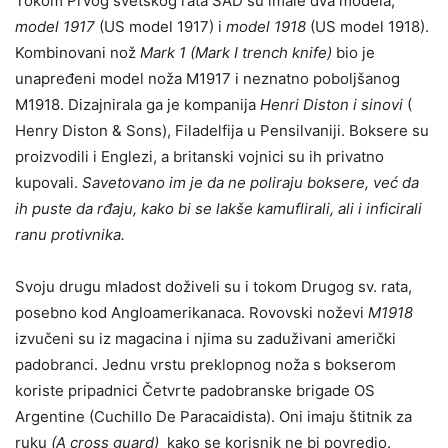
Tokom Prvog svetskog rata SAD su imale dva modela;
model 1917
(US model 1917) i
model 1918
(US model 1918).
Kombinovani nož
Mark 1
(Mark I trench knife)
bio je
unapređeni model noža M1917 i neznatno poboljšanog
M1918. Dizajnirala ga je kompanija
Henri Diston i sinovi
(
Henry Diston & Sons), Filadelfija u Pensilvaniji. Boksere su
proizvodili i Englezi, a britanski vojnici su ih privatno
kupovali.
Savetovano im je da ne poliraju boksere, već da
ih puste da rđaju, kako bi se lakše kamuflirali, ali i inficirali
ranu protivnika.
Svoju drugu mladost doživeli su i tokom Drugog sv. rata,
posebno kod Angloamerikanaca. Rovovski noževi
M1918
izvučeni su iz magacina i njima su zaduživani američki
padobranci. Jednu vrstu preklopnog noža s bokserom
koriste pripadnici Četvrte padobranske brigade OS
Argentine (Cuchillo De Paracaidista). Oni imaju štitnik za
ruku
(A cross guard)
kako se korisnik ne bi povredio.