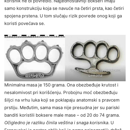
korisnik ne bi povredio. Najjednostavniji bokseri imaju
samo konstrukciju koja se navuće na četiri prsta, kao četiri
spojena prstena. U tom slučaju rizik povrede onog koji ga
koristi povećava se.
Bokser obezbeđenja Abrahama
Schlagring
Linkolna
Minimalna masa je 150 grama. Ona obezbeđuje krutost i
nesalomivost pri korišćenju. Probojnu moć obezbeđuju
šiljci na vrhu luka koji se poklapaju anatomski s pravcem
prstiju. Međutim, sama masa nije presudna jer su pariski
banditi koristili boksere male mase – od 20 do 74 grama.
Očigledno je razliku činila veština i snaga korisnika
. U