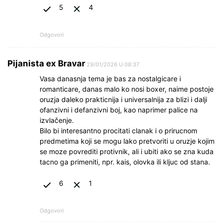
5
4
Odgovori
Pijanista ex Bravar
29/01/2026 U 08:37
Vasa danasnja tema je bas za nostalgicare i
romanticare, danas malo ko nosi boxer, naime postoje
oruzja daleko prakticnija i universalnija za blizi i dalji
ofanzivni i defanzivni boj, kao naprimer palice na
izvlačenje.
Bilo bi interesantno procitati clanak i o prirucnom
predmetima koji se mogu lako pretvoriti u oruzje kojim
se moze povrediti protivnik, ali i ubiti ako se zna kuda
tacno ga primeniti, npr. kais, olovka ili kljuc od stana.
6
1
Odgovori