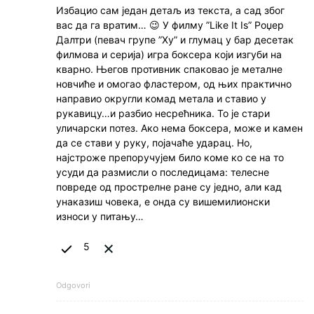
Избацио сам један детаљ из текста, а сад због
вас да га вратим… 😉 У филму ”Like It Is” Роџер
Далтри (певач групе ”Ху” и глумац у бар десетак
филмова и серија) игра боксера који изгуби на
кварно. Његов противник спаковао је металне
новчиће и омогао фластером, од њих практично
направио округли комад метала и ставио у
рукавицу…и разбио несрећника. То је стари
уличарски потез. Ако нема боксера, може и камен
да се стави у руку, појачаће ударац. Но,
најстроже препоручујем било коме ко се на то
усуди да размисли о последицама: телесне
повреде од прострелне ране су једно, али кад
унаказиш човека, е онда су вишемилионски
износи у питању…
5
Odgovori