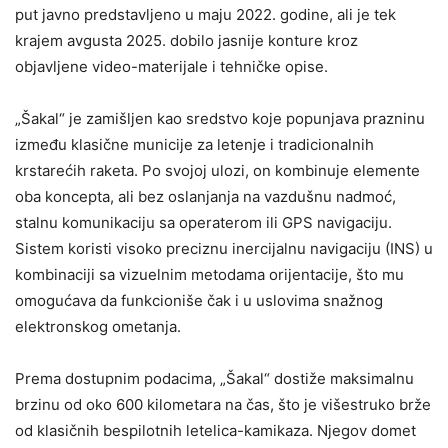
put javno predstavljeno u maju 2022. godine, ali je tek
krajem avgusta 2025. dobilo jasnije konture kroz
objavljene video-materijale i tehničke opise.
„Šakal“ je zamišljen kao sredstvo koje popunjava prazninu
između klasične municije za letenje i tradicionalnih
krstarećih raketa. Po svojoj ulozi, on kombinuje elemente
oba koncepta, ali bez oslanjanja na vazdušnu nadmoć,
stalnu komunikaciju sa operaterom ili GPS navigaciju.
Sistem koristi visoko preciznu inercijalnu navigaciju (INS) u
kombinaciji sa vizuelnim metodama orijentacije, što mu
omogućava da funkcioniše čak i u uslovima snažnog
elektronskog ometanja.
Prema dostupnim podacima, „Šakal“ dostiže maksimalnu
brzinu od oko 600 kilometara na čas, što je višestruko brže
od klasičnih bespilotnih letelica-kamikaza. Njegov domet