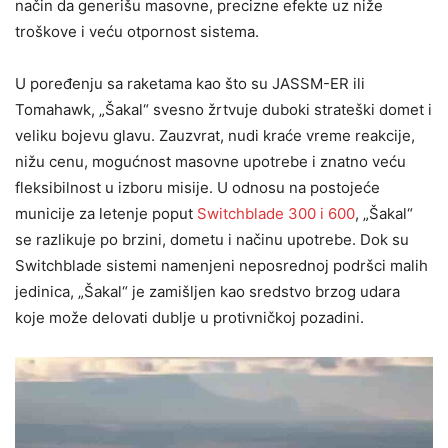
način da generišu masovne, precizne efekte uz niže
troškove i veću otpornost sistema.
U poređenju sa raketama kao što su JASSM-ER ili
Tomahawk, „Šakal“ svesno žrtvuje duboki strateški domet i
veliku bojevu glavu. Zauzvrat, nudi kraće vreme reakcije,
nižu cenu, mogućnost masovne upotrebe i znatno veću
fleksibilnost u izboru misije. U odnosu na postojeće
municije za letenje poput
Switchblade 300 i 600
, „Šakal“
se razlikuje po brzini, dometu i načinu upotrebe. Dok su
Switchblade sistemi namenjeni neposrednoj podršci malih
jedinica, „Šakal“ je zamišljen kao sredstvo brzog udara
koje može delovati dublje u protivničkoj pozadini.