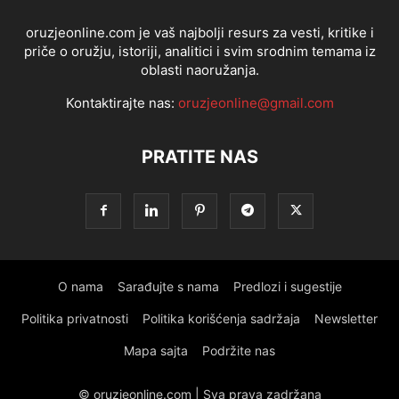
oruzjeonline.com je vaš najbolji resurs za vesti, kritike i
priče o oružju, istoriji, analitici i svim srodnim temama iz
oblasti naoružanja.
Kontaktirajte nas:
oruzjeonline@gmail.com
PRATITE NAS
O nama
Sarađujte s nama
Predlozi i sugestije
Politika privatnosti
Politika korišćenja sadržaja
Newsletter
Mapa sajta
Podržite nas
© oruzjeonline.com | Sva prava zadržana