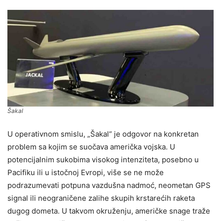
Šakal
U operativnom smislu, „Šakal“ je odgovor na konkretan
problem sa kojim se suočava američka vojska. U
potencijalnim sukobima visokog intenziteta, posebno u
Pacifiku ili u istočnoj Evropi, više se ne može
podrazumevati potpuna vazdušna nadmoć, neometan GPS
signal ili neograničene zalihe skupih krstarećih raketa
dugog dometa. U takvom okruženju, američke snage traže