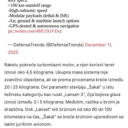
Key specs:
>100 km standoff range
-High-subsonic speed
-Modular payloads (lethal & ISR)
-Air, ground & maritime launch options
-GPS-denied & autonomous navigation
pic.twitter.com/4MUlXiVDsz
— DefenseTrends (@DefenseTrends)
December 11,
2025
Raketu pokreće turbomlazni motor, a njen korisni teret
iznosi oko 4,5 kilograma. Ukupna masa sistema nije
zvanično objavljena, ali se prema procenama kreće između
20 i 25 kilograma. Ovi parametri stavljaju „Šakal“ u istu
težinsku kategoriju kao ruski „Lanset-3“, čija bojeva glava
iznosi između 3 i 5 kilograma. Međutim, razlika u brzini je
drastična. Dok „Lanset“ leti brzinom od oko 80 do 100
kilometara na čas, „Šakal“ se kreće brzinom uporedivom sa
lakim jurišnim avionom.