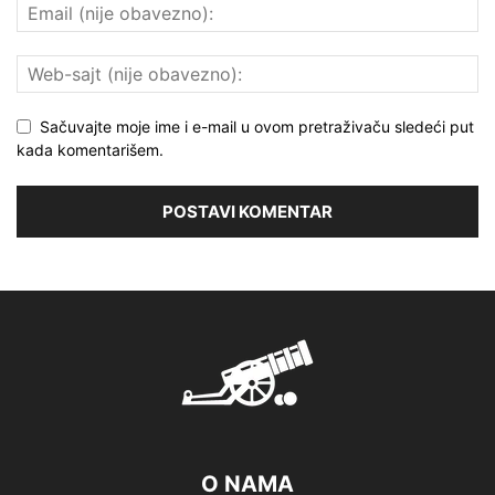
Sačuvajte moje ime i e-mail u ovom pretraživaču sledeći put
kada komentarišem.
O NAMA