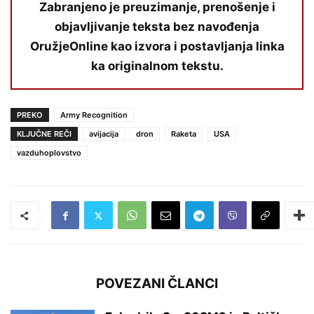
Zabranjeno je preuzimanje, prenošenje i
objavljivanje teksta bez navođenja
OružjeOnline kao izvora i postavljanja linka
ka originalnom tekstu.
PREKO
Army Recognition
KLJUČNE REČI
avijacija
dron
Raketa
USA
vazduhoplovstvo
POVEZANI ČLANCI