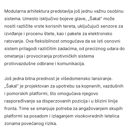
Modularna arhitektura predstavlja još jednu važnu osobinu
sistema. Umesto isključivo bojeve glave, „Šakal“ može
nositi različite vrste korisnih tereta, uključujući senzore za
izviđanje i procenu štete, kao i pakete za elektronsko
ratovanje. Ova fleksibilnost omogućava da se isti osnovni
sistem prilagodi različitim zadacima, od preciznog udara do
ometanja i provociranja protivničkih sistema
protivvazdušne odbrane i komunikacija.
Još jedna bitna prednost je višedomensko lansiranje.
„Šakal“ je projektovan za upotrebu sa kopnenih, vazdušnih
i pomorskih platformi, što omogućava njegovo
raspoređivanje sa disperzovanih pozicija i u blizini linije
fronta. Time se smanjuje potreba za angažovanjem skupih
platformi sa posadom i izlaganjem visokovrednih letelica
zonama povećanog rizika.