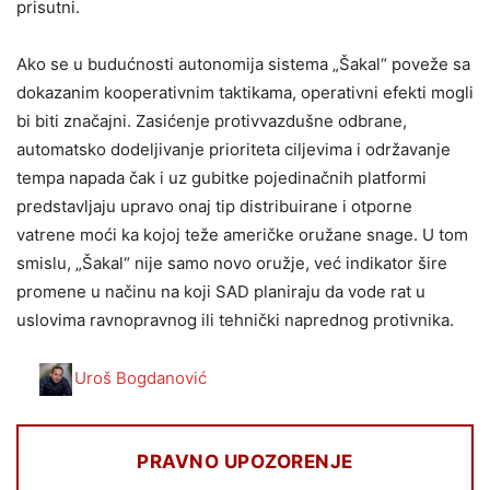
prisutni.
Ako se u budućnosti autonomija sistema „Šakal“ poveže sa
dokazanim kooperativnim taktikama, operativni efekti mogli
bi biti značajni. Zasićenje protivvazdušne odbrane,
automatsko dodeljivanje prioriteta ciljevima i održavanje
tempa napada čak i uz gubitke pojedinačnih platformi
predstavljaju upravo onaj tip distribuirane i otporne
vatrene moći ka kojoj teže američke oružane snage. U tom
smislu, „Šakal“ nije samo novo oružje, već indikator šire
promene u načinu na koji SAD planiraju da vode rat u
uslovima ravnopravnog ili tehnički naprednog protivnika.
Uroš Bogdanović
PRAVNO UPOZORENJE