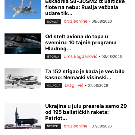
Eskadrila Su-30SM2 iz Baltičke
flote na nebu: Rusija vežbala
udare tik...
oruzjeonline
-
08/08/2026
NOVOSTI
Od stelt aviona do topa u
svemiru: 10 tajnih programa
Hladnog...
Uroš Bogdanović
-
08/08/2026
ISTORIJA
Ta 152 stigao je kada je vec bilo
kasno: Nemacki visinski...
Dragi Ivić
-
07/08/2026
AVIJACIJA
Ukrajina u julu presrela samo 29
od 195 balističkih raketa:
Patriot...
oruzjeonline
-
07/08/2026
NOVOSTI