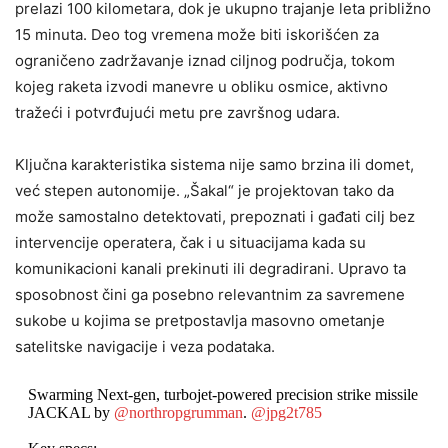
prelazi 100 kilometara, dok je ukupno trajanje leta približno
15 minuta. Deo tog vremena može biti iskorišćen za
ograničeno zadržavanje iznad ciljnog područja, tokom
kojeg raketa izvodi manevre u obliku osmice, aktivno
tražeći i potvrđujući metu pre završnog udara.
Ključna karakteristika sistema nije samo brzina ili domet,
već stepen autonomije. „Šakal“ je projektovan tako da
može samostalno detektovati, prepoznati i gađati cilj bez
intervencije operatera, čak i u situacijama kada su
komunikacioni kanali prekinuti ili degradirani. Upravo ta
sposobnost čini ga posebno relevantnim za savremene
sukobe u kojima se pretpostavlja masovno ometanje
satelitske navigacije i veza podataka.
Swarming Next-gen, turbojet-powered precision strike missile
JACKAL by
@northropgrumman
.
@jpg2t785