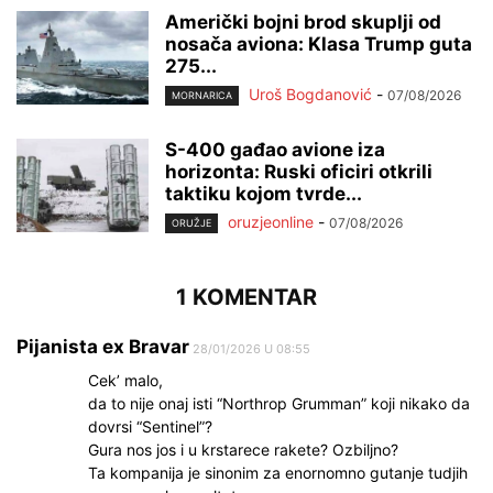
Američki bojni brod skuplji od
nosača aviona: Klasa Trump guta
275...
Uroš Bogdanović
-
07/08/2026
MORNARICA
S-400 gađao avione iza
horizonta: Ruski oficiri otkrili
taktiku kojom tvrde...
oruzjeonline
-
07/08/2026
ORUŽJE
1 KOMENTAR
Pijanista ex Bravar
28/01/2026 U 08:55
Cek’ malo,
da to nije onaj isti “Northrop Grumman” koji nikako da
dovrsi “Sentinel”?
Gura nos jos i u krstarece rakete? Ozbiljno?
Ta kompanija je sinonim za enornomno gutanje tudjih