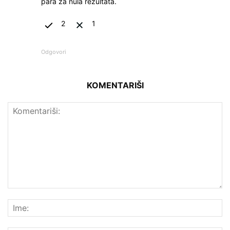
para za nula rezultata.
2
1
Odgovori
KOMENTARIŠI