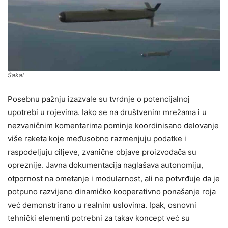
Šakal
Posebnu pažnju izazvale su tvrdnje o potencijalnoj
upotrebi u rojevima. Iako se na društvenim mrežama i u
nezvaničnim komentarima pominje koordinisano delovanje
više raketa koje međusobno razmenjuju podatke i
raspodeljuju ciljeve, zvanične objave proizvođača su
opreznije. Javna dokumentacija naglašava autonomiju,
otpornost na ometanje i modularnost, ali ne potvrđuje da je
potpuno razvijeno dinamičko kooperativno ponašanje roja
već demonstrirano u realnim uslovima. Ipak, osnovni
tehnički elementi potrebni za takav koncept već su