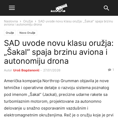
Naslovna
Oružje
SAD uvode novu klasu oružja: „Šakal“ spaja brzinu
aviona i autonomiju drona
Oružje
Novo Oružje
SAD uvode novu klasu oružja:
„Šakal“ spaja brzinu aviona i
autonomiju drona
1
Autor
Uroš Bogdanović
-
27/01/2026
Američka kompanija Northrop Grumman objavila je nove
tehničke i operativne detalje o razvoju sistema poznatog
pod imenom „Šakal“ (Jackal), precizne udarne rakete sa
turbomlaznim motorom, projektovane za autonomno
delovanje u snažno osporavanim vazdušnim i
elektromagnetnim okruženjima. Reč je o oružju koje je prvi