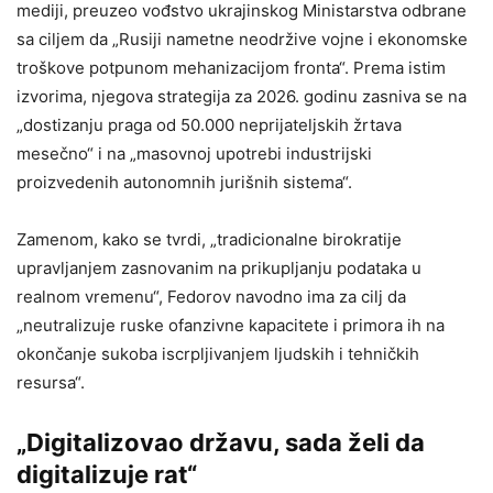
mediji, preuzeo vođstvo ukrajinskog Ministarstva odbrane
sa ciljem da „Rusiji nametne neodržive vojne i ekonomske
troškove potpunom mehanizacijom fronta“. Prema istim
izvorima, njegova strategija za 2026. godinu zasniva se na
„dostizanju praga od 50.000 neprijateljskih žrtava
mesečno“ i na „masovnoj upotrebi industrijski
proizvedenih autonomnih jurišnih sistema“.
Zamenom, kako se tvrdi, „tradicionalne birokratije
upravljanjem zasnovanim na prikupljanju podataka u
realnom vremenu“, Fedorov navodno ima za cilj da
„neutralizuje ruske ofanzivne kapacitete i primora ih na
okončanje sukoba iscrpljivanjem ljudskih i tehničkih
resursa“.
„Digitalizovao državu, sada želi da
digitalizuje rat“