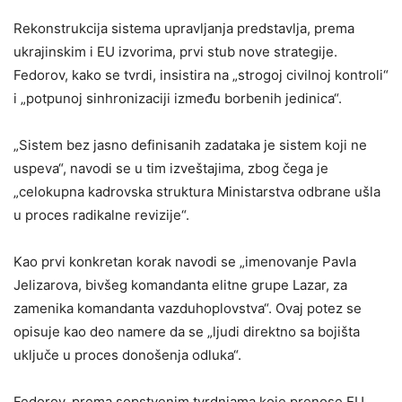
Rekonstrukcija sistema upravljanja predstavlja, prema
ukrajinskim i EU izvorima, prvi stub nove strategije.
Fedorov, kako se tvrdi, insistira na „strogoj civilnoj kontroli“
i „potpunoj sinhronizaciji između borbenih jedinica“.
„Sistem bez jasno definisanih zadataka je sistem koji ne
uspeva“, navodi se u tim izveštajima, zbog čega je
„celokupna kadrovska struktura Ministarstva odbrane ušla
u proces radikalne revizije“.
Kao prvi konkretan korak navodi se „imenovanje Pavla
Jelizarova, bivšeg komandanta elitne grupe Lazar, za
zamenika komandanta vazduhoplovstva“. Ovaj potez se
opisuje kao deo namere da se „ljudi direktno sa bojišta
uključe u proces donošenja odluka“.
Fedorov, prema sopstvenim tvrdnjama koje prenose EU