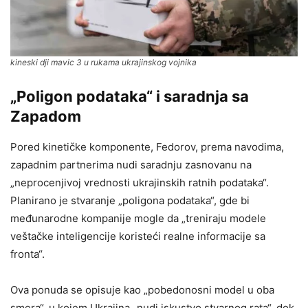
kineski dji mavic 3 u rukama ukrajinskog vojnika
„Poligon podataka“ i saradnja sa
Zapadom
Pored kinetičke komponente, Fedorov, prema navodima,
zapadnim partnerima nudi saradnju zasnovanu na
„neprocenjivoj vrednosti ukrajinskih ratnih podataka“.
Planirano je stvaranje „poligona podataka“, gde bi
međunarodne kompanije mogle da „treniraju modele
veštačke inteligencije koristeći realne informacije sa
fronta“.
Ova ponuda se opisuje kao „pobedonosni model u oba
smera“, u kojem Ukrajina „nudi iskustvo stvarnog rata“, dok