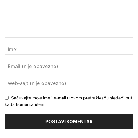
Sačuvajte moje ime i e-mail u ovom pretraživaču sledeći put
kada komentarišem.