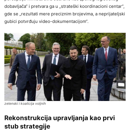
dobavljača“ i pretvara ga u „strateški koordinacioni centar“,
gde se „rezultati mere preciznim brojevima, a neprijateljski
gubici potvrđuju video-dokumentacijom“.
zelenski i koalicija voljnih
Rekonstrukcija upravljanja kao prvi
stub strategije