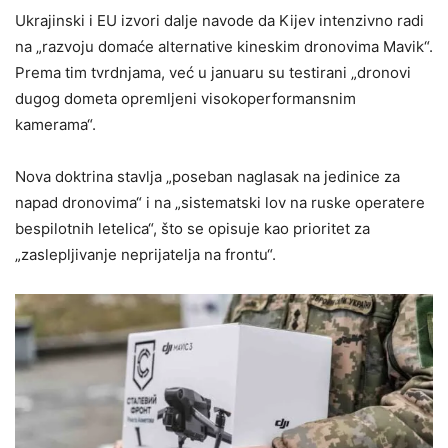
Ukrajinski i EU izvori dalje navode da Kijev intenzivno radi
na „razvoju domaće alternative kineskim dronovima Mavik“.
Prema tim tvrdnjama, već u januaru su testirani „dronovi
dugog dometa opremljeni visokoperformansnim
kamerama“.
Nova doktrina stavlja „poseban naglasak na jedinice za
napad dronovima“ i na „sistematski lov na ruske operatere
bespilotnih letelica“, što se opisuje kao prioritet za
„zaslepljivanje neprijatelja na frontu“.