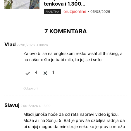
tenkova i 1.300...
oruzjeonline
-
05/08/2026
ANALITIKA
7 KOMENTARA
Vlad
22/01/2026 U 00:26
Za ovo bi se na engleskom reklo: wishfull thinking, a
na našem: što je babi milo, to joj se i snilo.
4
1
Odgovori
Slavuj
21/01/2026 U 13:09
Mladi junoša hoće da od rata napravi video igricu.
Može ali na Soniju 5. Rat je previše ozbiljna radnja da
bi u njoj mogao da ministruje neko ko je pravio mrežu