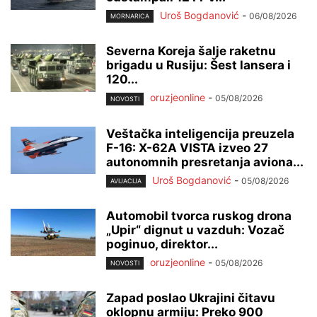
Uroš Bogdanović
-
06/08/2026
MORNARICA
Severna Koreja šalje raketnu
brigadu u Rusiju: Šest lansera i
120...
oruzjeonline
-
05/08/2026
NOVOSTI
Veštačka inteligencija preuzela
F-16: X-62A VISTA izveo 27
autonomnih presretanja aviona...
Uroš Bogdanović
-
05/08/2026
AVIJACIJA
Automobil tvorca ruskog drona
„Upir“ dignut u vazduh: Vozač
poginuo, direktor...
oruzjeonline
-
05/08/2026
NOVOSTI
Zapad poslao Ukrajini čitavu
oklopnu armiju: Preko 900