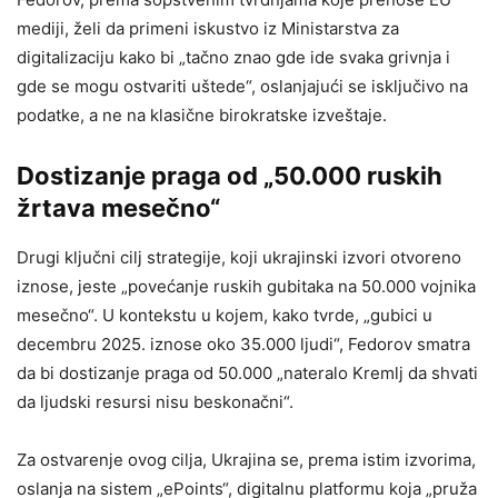
mediji, želi da primeni iskustvo iz Ministarstva za
digitalizaciju kako bi „tačno znao gde ide svaka grivnja i
gde se mogu ostvariti uštede“, oslanjajući se isključivo na
podatke, a ne na klasične birokratske izveštaje.
Dostizanje praga od „50.000 ruskih
žrtava mesečno“
Drugi ključni cilj strategije, koji ukrajinski izvori otvoreno
iznose, jeste „povećanje ruskih gubitaka na 50.000 vojnika
mesečno“. U kontekstu u kojem, kako tvrde, „gubici u
decembru 2025. iznose oko 35.000 ljudi“, Fedorov smatra
da bi dostizanje praga od 50.000 „nateralo Kremlj da shvati
da ljudski resursi nisu beskonačni“.
Za ostvarenje ovog cilja, Ukrajina se, prema istim izvorima,
oslanja na sistem „ePoints“, digitalnu platformu koja „pruža