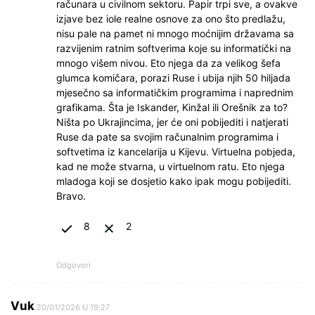
računara u civilnom sektoru. Papir trpi sve, a ovakve
izjave bez iole realne osnove za ono što predlažu,
nisu pale na pamet ni mnogo moćnijim državama sa
razvijenim ratnim softverima koje su informatički na
mnogo višem nivou. Eto njega da za velikog šefa
glumca komičara, porazi Ruse i ubija njih 50 hiljada
mjesečno sa informatičkim programima i naprednim
grafikama. Šta je Iskander, Kinžal ili Orešnik za to?
Ništa po Ukrajincima, jer će oni pobijediti i natjerati
Ruse da pate sa svojim računalnim programima i
softvetima iz kancelarija u Kijevu. Virtuelna pobjeda,
kad ne može stvarna, u virtuelnom ratu. Eto njega
mladoga koji se dosjetio kako ipak mogu pobijediti.
Bravo.
8
2
Odgovori
Vuk
20/01/2026 U 19:27