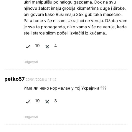
ukri manipulišu po nalogu gazdama. Dok na svu
njihovu žalost imaju groblja kilometrima duge i široke,
oni govore kako Rusi imaju 35k gubitaka mesečno.
Pa u tome više ni sami Ukrajinci ne veruju. Džaba vam
je sva ta propaganda, niko vama više ne veruje, kada
ste i starce silom počeli izvlačiti iz kućama..
19
4
Odgovori
petko57
20/01/2026 U 18:42
Има ли неко нормалан у тој Украјини ???
19
3
Odgovori