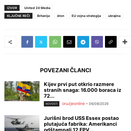
IZVOR
United 24 Media
KLJUČNE REČI
Britanija
dron
EU vojna strategija
ukrajina
POVEZANI ČLANCI
Kijev prvi put otkrio razmere
stranih snaga: 16.000 boraca iz
72...
oruzjeonline
-
06/08/2026
NOVOSTI
Jurišni brod USS Essex postao
plutajuća fabrika: Amerikanci
odštampali 12 FPV...