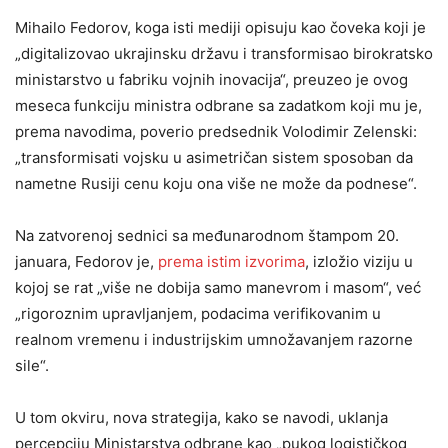
Mihailo Fedorov, koga isti mediji opisuju kao čoveka koji je
„digitalizovao ukrajinsku državu i transformisao birokratsko
ministarstvo u fabriku vojnih inovacija“, preuzeo je ovog
meseca funkciju ministra odbrane sa zadatkom koji mu je,
prema navodima, poverio predsednik Volodimir Zelenski:
„transformisati vojsku u asimetričan sistem sposoban da
nametne Rusiji cenu koju ona više ne može da podnese“.
Na zatvorenoj sednici sa međunarodnom štampom 20.
januara, Fedorov je,
prema istim izvorima
, izložio viziju u
kojoj se rat „više ne dobija samo manevrom i masom“, već
„rigoroznim upravljanjem, podacima verifikovanim u
realnom vremenu i industrijskim umnožavanjem razorne
sile“.
U tom okviru, nova strategija, kako se navodi, uklanja
percepciju Ministarstva odbrane kao „pukog logističkog