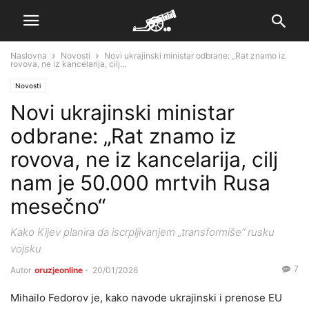
Naslovna
Novosti
Novi ukrajinski ministar odbrane: „Rat znamo iz
rovova, ne iz kancelarija, cilj...
Novosti
Novi ukrajinski ministar
odbrane: „Rat znamo iz
rovova, ne iz kancelarija, cilj
nam je 50.000 mrtvih Rusa
mesečno“
Kako Kijev planira da iscrpljivanjem „transformiše“ rusku
vojsku
7
Autor
oruzjeonline
-
20/01/2026
Mihailo Fedorov je, kako navode ukrajinski i prenose EU