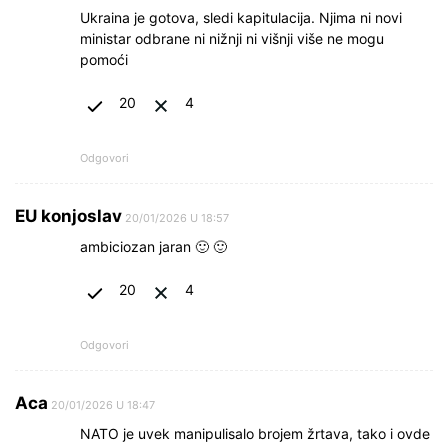
Ukraina je gotova, sledi kapitulacija. Njima ni novi
ministar odbrane ni nižnji ni višnji više ne mogu
pomoći
20
4
Odgovori
EU konjoslav
20/01/2026 U 18:57
ambiciozan jaran 🙂 🙂
20
4
Odgovori
Aca
20/01/2026 U 18:47
NATO je uvek manipulisalo brojem žrtava, tako i ovde