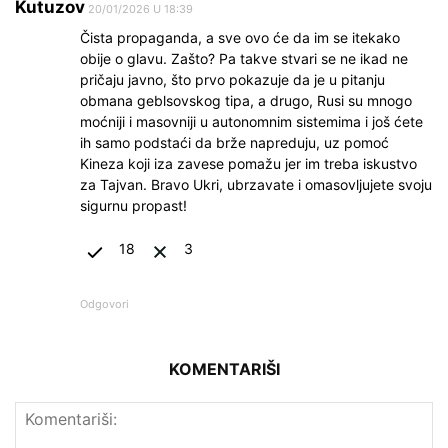
Kutuzov
20/01/2026 U 18:39
Čista propaganda, a sve ovo će da im se itekako
obije o glavu. Zašto? Pa takve stvari se ne ikad ne
pričaju javno, što prvo pokazuje da je u pitanju
obmana geblsovskog tipa, a drugo, Rusi su mnogo
moćniji i masovniji u autonomnim sistemima i još ćete
ih samo podstaći da brže napreduju, uz pomoć
Kineza koji iza zavese pomažu jer im treba iskustvo
za Tajvan. Bravo Ukri, ubrzavate i omasovljujete svoju
sigurnu propast!
18
3
Odgovori
KOMENTARIŠI