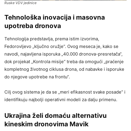
Ruske VDV jedinice
Tehnološka inovacija i masovna
upotreba dronova
Tehnologija predstavlja, prema istim izvorima,
Fedorovljevo „ključno oružje“. Ovog meseca je, kako se
navodi, najavljena isporuka „40.000 dronova-presretača“,
dok projekat „Kontrola misije“ treba da omogući „praćenje
kompletnog životnog ciklusa drona, od nabavke i isporuke
do njegove upotrebe na frontu“.
Cilj ovog sistema je da se „meri efikasnost svake posade“ i
identifikuju najbolji operativni modeli za dalju primenu.
Ukrajina želi domaću alternativu
kineskim dronovima Mavik