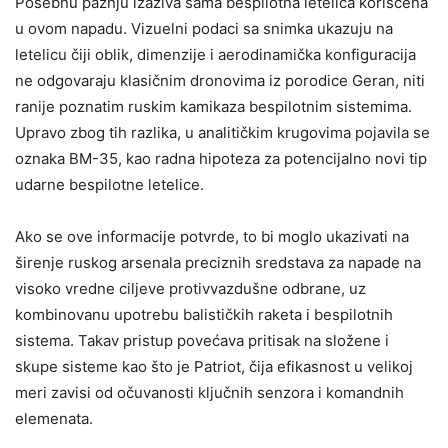
Posebnu pažnju izaziva sama bespilotna letelica korišćena
u ovom napadu. Vizuelni podaci sa snimka ukazuju na
letelicu čiji oblik, dimenzije i aerodinamička konfiguracija
ne odgovaraju klasičnim dronovima iz porodice Geran, niti
ranije poznatim ruskim kamikaza bespilotnim sistemima.
Upravo zbog tih razlika, u analitičkim krugovima pojavila se
oznaka BM-35, kao radna hipoteza za potencijalno novi tip
udarne bespilotne letelice.
Ako se ove informacije potvrde, to bi moglo ukazivati na
širenje ruskog arsenala preciznih sredstava za napade na
visoko vredne ciljeve protivvazdušne odbrane, uz
kombinovanu upotrebu balističkih raketa i bespilotnih
sistema. Takav pristup povećava pritisak na složene i
skupe sisteme kao što je Patriot, čija efikasnost u velikoj
meri zavisi od očuvanosti ključnih senzora i komandnih
elemenata.