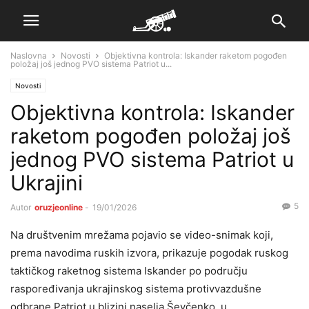
Naslovna
Novosti
Objektivna kontrola: Iskander raketom pogođen
položaj još jednog PVO sistema Patriot u...
Novosti
Objektivna kontrola: Iskander
raketom pogođen položaj još
jednog PVO sistema Patriot u
Ukrajini
5
Autor
oruzjeonline
-
19/01/2026
Na društvenim mrežama pojavio se video-snimak koji,
prema navodima ruskih izvora, prikazuje pogodak ruskog
taktičkog raketnog sistema Iskander po području
raspoređivanja ukrajinskog sistema protivvazdušne
odbrane Patriot u blizini naselja Ševčenko, u