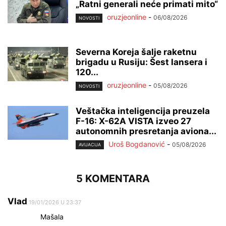
„Ratni generali neće primati mito“
oruzjeonline
-
06/08/2026
NOVOSTI
Severna Koreja šalje raketnu
brigadu u Rusiju: Šest lansera i
120...
oruzjeonline
-
05/08/2026
NOVOSTI
Veštačka inteligencija preuzela
F-16: X-62A VISTA izveo 27
autonomnih presretanja aviona...
Uroš Bogdanović
-
05/08/2026
AVIJACIJA
5 KOMENTARA
Vlad
19/01/2026 U 23:37
Mašala