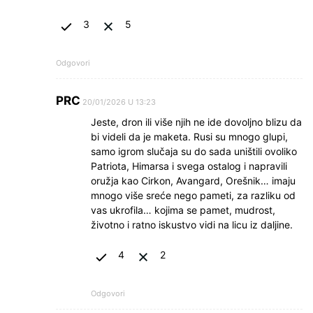
3
5
Odgovori
PRC
20/01/2026 U 13:23
Jeste, dron ili više njih ne ide dovoljno blizu da
bi videli da je maketa. Rusi su mnogo glupi,
samo igrom slučaja su do sada uništili ovoliko
Patriota, Himarsa i svega ostalog i napravili
oružja kao Cirkon, Avangard, Orešnik… imaju
mnogo više sreće nego pameti, za razliku od
vas ukrofila… kojima se pamet, mudrost,
životno i ratno iskustvo vidi na licu iz daljine.
4
2
Odgovori