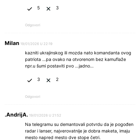
5
3
Odgovori
Milan
19/01/2026 U 22:19
kazniti ukrajinskog ili mozda nato komandanta ovog
patriota …pa ovako na otvorenom bez kamuflaže
npr.u šumi postaviti pvo …jadno…
3
2
Odgovori
.AndrijA.
19/01/2026 U 21:52
Na telegramu su demantovali potvrdu da je pogođen
radar i lanser, najverovatnije je dobra maketa, imaju
mesto napred mesto dve stope četri.