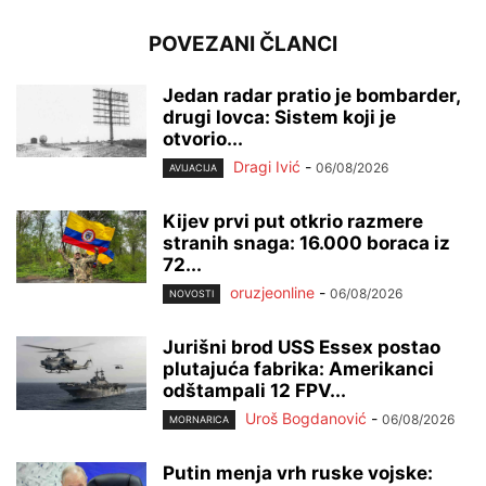
POVEZANI ČLANCI
Jedan radar pratio je bombarder,
drugi lovca: Sistem koji je
otvorio...
Dragi Ivić
-
06/08/2026
AVIJACIJA
Kijev prvi put otkrio razmere
stranih snaga: 16.000 boraca iz
72...
oruzjeonline
-
06/08/2026
NOVOSTI
Jurišni brod USS Essex postao
plutajuća fabrika: Amerikanci
odštampali 12 FPV...
Uroš Bogdanović
-
06/08/2026
MORNARICA
Putin menja vrh ruske vojske: