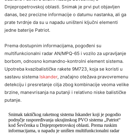
Dnjepropetrovskoj oblasti. Snimak je prvi put objavljen
danas, bez precizne informacije o datumu nastanka, ali ga
prate tvrdnje da su u napadu uništeni ključni elementi
jedne baterije Patriot.
Prema dostupnim informacijama, pogođeni su
multifunkcionalni radar AN/MPQ-65 i vozilo za upravljanje
borbom, odnosno komandno-kontrolni element sistema.
Upotreba kvazibalističke rakete 9M723, koja se koristi u
sastavu sistema
Iskander
, značajno otežava pravovremenu
detekciju i presretanje cilja zbog kombinacije veoma velike
brzine, manevrisanja na putanji i relativno niske balističke
putanje.
Snimak taktičkog raketnog sistema Iskander koji je pogodio
područje raspoređivanja ukrajinskog PVO sistema „Patriot“
kod Ševčenka u Dnjepropetrovskoj oblasti. Prema ruskim
informacijama, u napadu je uništen multifunkcionalni radar