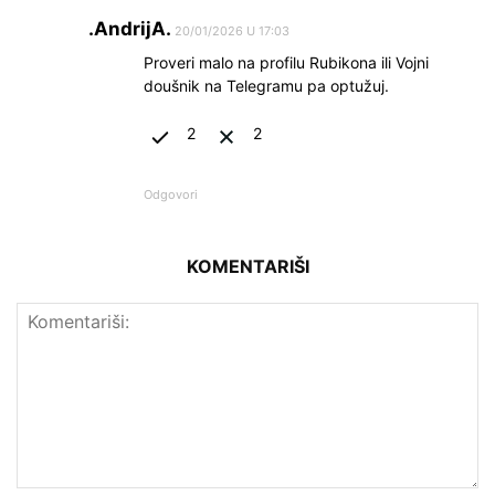
.AndrijA.
20/01/2026 U 17:03
Proveri malo na profilu Rubikona ili Vojni
doušnik na Telegramu pa optužuj.
2
2
Odgovori
KOMENTARIŠI