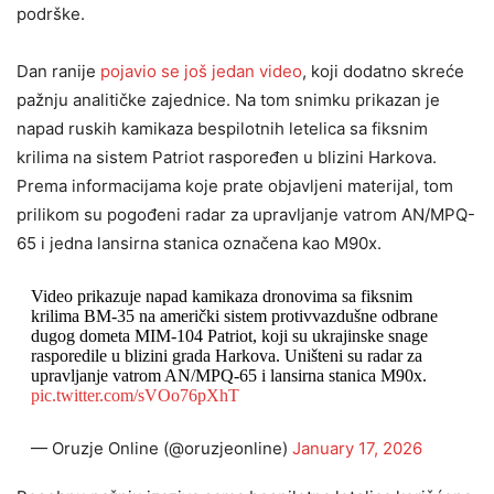
podrške.
Dan ranije
pojavio se još jedan video
, koji dodatno skreće
pažnju analitičke zajednice. Na tom snimku prikazan je
napad ruskih kamikaza bespilotnih letelica sa fiksnim
krilima na sistem Patriot raspoređen u blizini Harkova.
Prema informacijama koje prate objavljeni materijal, tom
prilikom su pogođeni radar za upravljanje vatrom AN/MPQ-
65 i jedna lansirna stanica označena kao M90x.
Video prikazuje napad kamikaza dronovima sa fiksnim
krilima BM-35 na američki sistem protivvazdušne odbrane
dugog dometa MIM-104 Patriot, koji su ukrajinske snage
rasporedile u blizini grada Harkova. Uništeni su radar za
upravljanje vatrom AN/MPQ-65 i lansirna stanica M90x.
pic.twitter.com/sVOo76pXhT
— Oruzje Online (@oruzjeonline)
January 17, 2026