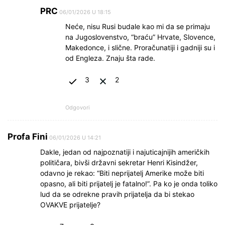
PRC
06/01/2026 U 18:15
Neće, nisu Rusi budale kao mi da se primaju
na Jugoslovenstvo, “braću” Hrvate, Slovence,
Makedonce, i slične. Proračunatiji i gadniji su i
od Engleza. Znaju šta rade.
3
2
Odgovori
Profa Fini
06/01/2026 U 14:21
Dakle, jedan od najpoznatiji i najuticajnijih američkih
političara, bivši državni sekretar Henri Kisindžer,
odavno je rekao: “Biti neprijatelj Amerike može biti
opasno, ali biti prijatelj je fatalno!”. Pa ko je onda toliko
lud da se odrekne pravih prijatelja da bi stekao
OVAKVE prijatelje?