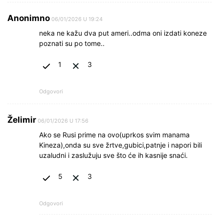
Anonimno
06/01/2026 U 19:24
neka ne kažu dva put ameri..odma oni izdati koneze
poznati su po tome..
1
3
Odgovori
Želimir
06/01/2026 U 17:56
Ako se Rusi prime na ovo(uprkos svim manama
Kineza),onda su sve žrtve,gubici,patnje i napori bili
uzaludni i zaslužuju sve što će ih kasnije snaći.
5
3
Odgovori