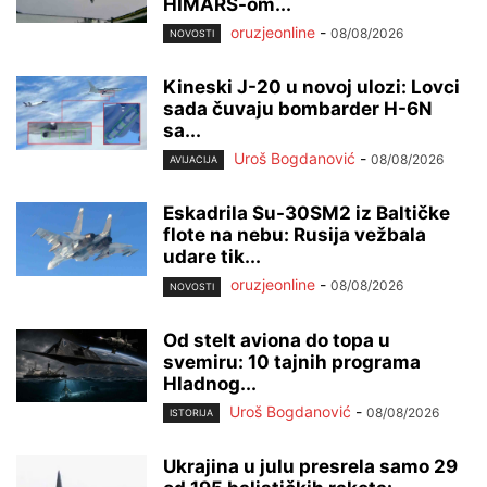
HIMARS-om...
oruzjeonline
-
08/08/2026
NOVOSTI
Kineski J-20 u novoj ulozi: Lovci
sada čuvaju bombarder H-6N
sa...
Uroš Bogdanović
-
08/08/2026
AVIJACIJA
Eskadrila Su-30SM2 iz Baltičke
flote na nebu: Rusija vežbala
udare tik...
oruzjeonline
-
08/08/2026
NOVOSTI
Od stelt aviona do topa u
svemiru: 10 tajnih programa
Hladnog...
Uroš Bogdanović
-
08/08/2026
ISTORIJA
Ukrajina u julu presrela samo 29