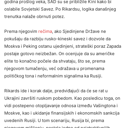
godina prošlog veka, SAD su se približile Kini kako bi
oslabile Sovjetski Savez. Po Rikardsu, logika današnjeg
trenutka nalaže obrnuti potez.
Prema njegovim
rečima
, ako Sjedinjene Države ne
pokušaju da razbiju rusko-kineski savez i dozvole da
Moskva i Peking ostanu ujedinjeni, strateški poraz Zapada
postaje gotovo neizbežan. On ocenjuje da su američke
elite to konačno počele da shvataju, što se, prema
njegovom tumačenju, već odražava u promenama
političkog tona i neformalnim signalima ka Rusiji.
Rikards ide i korak dalje, predviđajući da će se rat u
Ukrajini završiti ruskom pobedom. Kao posledicu toga, on
vidi postepeno otopljavanje odnosa između Vašingtona i
Moskve, kao i ukidanje finansijskih i ekonomskih sankcija
uvedenih Rusiji. U tom scenariju, Rusija bi, prema
njegovom mišljenju, postala jedno od najatraktivnijih