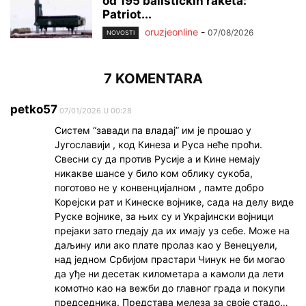
od 195 balističkih raketa:
Patriot...
oruzjeonline
-
07/08/2026
NOVOSTI
7 KOMENTARA
petko57
07/01/2026 U 00:28
Систем “завади па владај” им је прошао у
Југославији , код Кинеза и Руса неће проћи.
Свесни су да против Русије а и Кине немају
никакве шансе у било ком облику сукоба,
поготово не у конвенцијалном , памте добро
Корејски рат и Кинеске војнике, сада на делу виде
Руске војнике, за њих су и Украјински војници
прејаки зато гледају да их имају уз себе. Може на
даљину или ако плате пролаз као у Венецуели,
над једном Србијом прастари Чинук не би могао
да уђе ни десетак километара а камоли да лети
комотно као на вежби до главног града и покупи
председника. Представа мелеза за своје стадо…