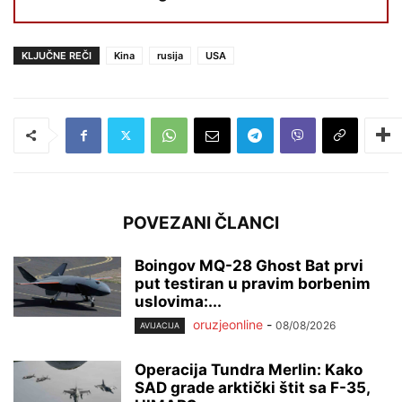
KLJUČNE REČI
Kina
rusija
USA
POVEZANI ČLANCI
Boingov MQ-28 Ghost Bat prvi
put testiran u pravim borbenim
uslovima:...
oruzjeonline
-
08/08/2026
AVIJACIJA
Operacija Tundra Merlin: Kako
SAD grade arktički štit sa F-35,