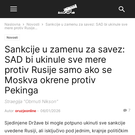
Naslovna
Novosti
Sankcije u zamenu za savez: SAD bi ukinule sve
mere protiv Rusije...
Novosti
Sankcije u zamenu za savez:
SAD bi ukinule sve mere
protiv Rusije samo ako se
Moskva okrene protiv
Pekinga
Straegija "Obrnuti Nikson"
7
Autor
oruzjeonline
-
06/01/2026
Sjedinjene Države bi mogle potpuno ukinuti sve sankcije
uvedene Rusiji, ali isključivo pod jednim, krajnje političkim