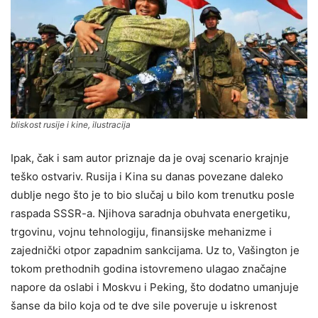
bliskost rusije i kine, ilustracija
Ipak, čak i sam autor priznaje da je ovaj scenario krajnje
teško ostvariv. Rusija i Kina su danas povezane daleko
dublje nego što je to bio slučaj u bilo kom trenutku posle
raspada SSSR-a. Njihova saradnja obuhvata energetiku,
trgovinu, vojnu tehnologiju, finansijske mehanizme i
zajednički otpor zapadnim sankcijama. Uz to, Vašington je
tokom prethodnih godina istovremeno ulagao značajne
napore da oslabi i Moskvu i Peking, što dodatno umanjuje
šanse da bilo koja od te dve sile poveruje u iskrenost