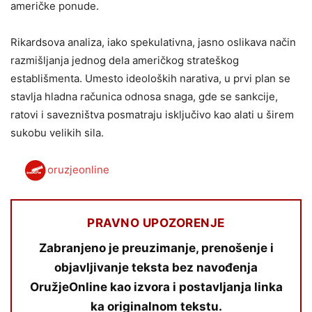
američke ponude.
Rikardsova analiza, iako spekulativna, jasno oslikava način
razmišljanja jednog dela američkog strateškog
establišmenta. Umesto ideoloških narativa, u prvi plan se
stavlja hladna računica odnosa snaga, gde se sankcije,
ratovi i savezništva posmatraju isključivo kao alati u širem
sukobu velikih sila.
oruzjeonline
PRAVNO UPOZORENJE
Zabranjeno je preuzimanje, prenošenje i
objavljivanje teksta bez navođenja
OružjeOnline kao izvora i postavljanja linka
ka originalnom tekstu.