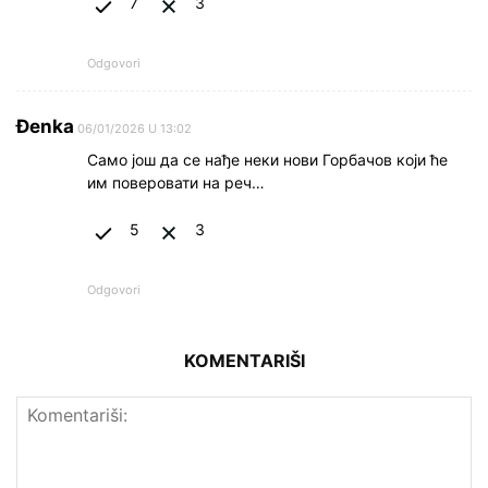
7
3
Odgovori
Đenka
06/01/2026 U 13:02
Само још да се нађе неки нови Горбачов који ће
им поверовати на реч…
5
3
Odgovori
KOMENTARIŠI