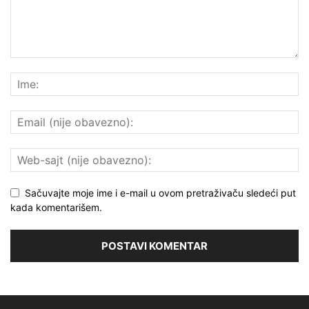
Sačuvajte moje ime i e-mail u ovom pretraživaču sledeći put
kada komentarišem.