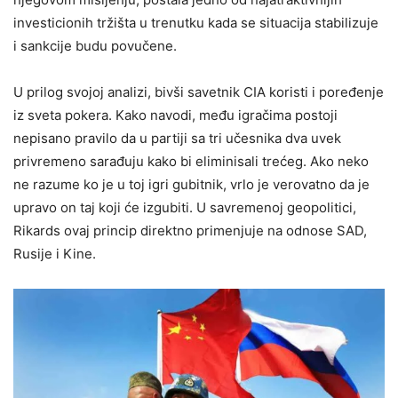
investicionih tržišta u trenutku kada se situacija stabilizuje
i sankcije budu povučene.
U prilog svojoj analizi, bivši savetnik CIA koristi i poređenje
iz sveta pokera. Kako navodi, među igračima postoji
nepisano pravilo da u partiji sa tri učesnika dva uvek
privremeno sarađuju kako bi eliminisali trećeg. Ako neko
ne razume ko je u toj igri gubitnik, vrlo je verovatno da je
upravo on taj koji će izgubiti. U savremenoj geopolitici,
Rikards ovaj princip direktno primenjuje na odnose SAD,
Rusije i Kine.