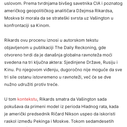
uslovom. Prema tvrdnjama bivšeg savetnika CIA i poznatog
američkog geopolitičkog analitičara Džejmsa Rikardsa,
Moskva bi morala da se strateški svrsta uz Vašington u
konfrontaciji sa Kinom.
Rikards ovu procenu iznosi u autorskom tekstu
objavljenom u publikaciji The Daily Reckoning, gde
otvoreno tvrdi da je današnja globalna ravnoteža moći
svedena na tri ključna aktera: Sjedinjene Države, Rusiju i
Kinu. Po njegovom viđenju, dugoročno nije moguće da sve
tri sile ostanu istovremeno u ravnoteži, već će se dve
nužno udružiti protiv treće.
U tom
kontekstu
, Rikards smatra da Vašington sada
pokušava da primeni model iz perioda Hladnog rata, kada
je američki predsednik Ričard Nikson uspeo da iskoristi
raskol između Pekinga i Moskve. Tokom sedamdesetih