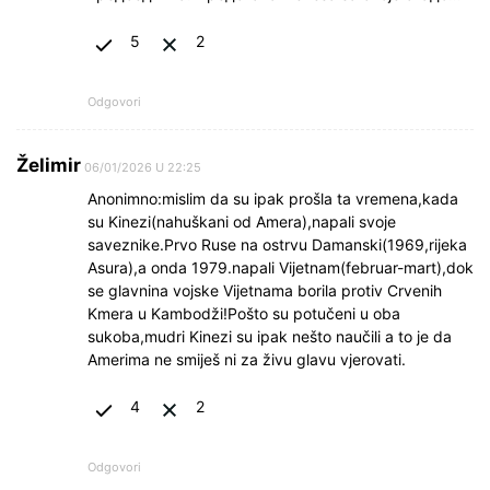
5
2
Odgovori
Želimir
06/01/2026 U 22:25
Anonimno:mislim da su ipak prošla ta vremena,kada
su Kinezi(nahuškani od Amera),napali svoje
saveznike.Prvo Ruse na ostrvu Damanski(1969,rijeka
Asura),a onda 1979.napali Vijetnam(februar-mart),dok
se glavnina vojske Vijetnama borila protiv Crvenih
Kmera u Kambodži!Pošto su potučeni u oba
sukoba,mudri Kinezi su ipak nešto naučili a to je da
Amerima ne smiješ ni za živu glavu vjerovati.
4
2
Odgovori