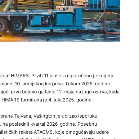
istem HIMARS. Prvih 11 lansera isporučeno je krajem
 komandi 10. armijskog korpusa. Tokom 2025. godine
čujući prvo bojevo gađanje 12. maja na jugu ostrva, kada
a HIMARS formirana je 4. jula 2025. godine.
brane Tajvana, Vašington je ubrzao isporuku
7. na poslednji kvartal 2026. godine. Posebnu
alističkih raketa ATACMS, koje omogućavaju udare