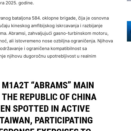
bra 2025. godine.
anog bataljona 584. oklopne brigade, čija je osnovna
čaju kineskog amfibijskog iskrcavanja i razbijanje
ima. Abramsi, zahvaljujući gasno-turbinskom motoru,
moć, ali istovremeno nose ozbiljna ograničenja. Njihova
 održavanje i ograničena kompatibilnost sa
nje njihovu dugoročnu upotrebljivost u realnim
E, M1A2T “ABRAMS” MAIN
 THE REPUBLIC OF CHINA
EN SPOTTED IN ACTIVE
TAIWAN, PARTICIPATING