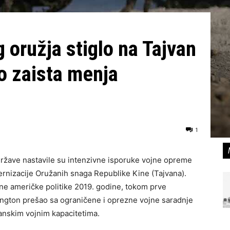
 oružja stiglo na Tajvan
to zaista menja
1
žave nastavile su intenzivne isporuke vojne opreme
rnizacije Oružanih snaga Republike Kine (Tajvana).
e američke politike 2019. godine, tokom prve
ington prešao sa ograničene i oprezne vojne saradnje
vanskim vojnim kapacitetima.