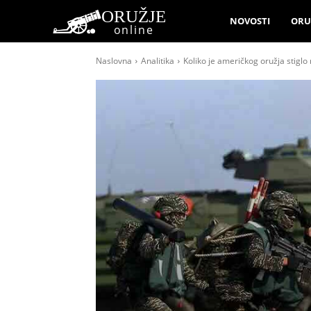
ORUŽJE
NOVOSTI
ORU
online
Naslovna
Analitika
Koliko je američkog oružja stiglo 