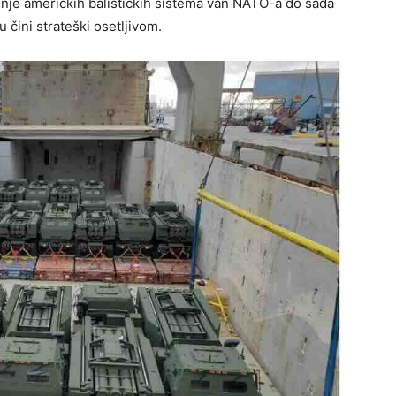
nje američkih balističkih sistema van NATO-a do sada
 čini strateški osetljivom.