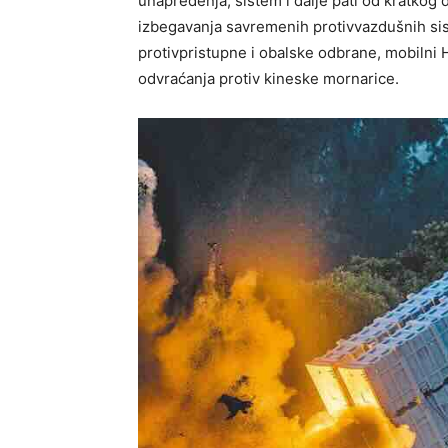
unapređenja, sistem i dalje pati od kratko
izbegavanja savremenih protivvazdušnih sist
protivpristupne i obalske odbrane, mobilni H
odvraćanja protiv kineske mornarice.