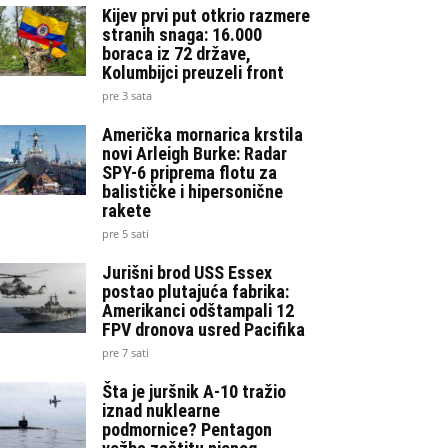
Kijev prvi put otkrio razmere
stranih snaga: 16.000
boraca iz 72 države,
Kolumbijci preuzeli front
pre 3 sata
Američka mornarica krstila
novi Arleigh Burke: Radar
SPY-6 priprema flotu za
balističke i hipersonične
rakete
pre 5 sati
Jurišni brod USS Essex
postao plutajuća fabrika:
Amerikanci odštampali 12
FPV dronova usred Pacifika
pre 7 sati
Šta je juršnik A-10 tražio
iznad nuklearne
podmornice? Pentagon