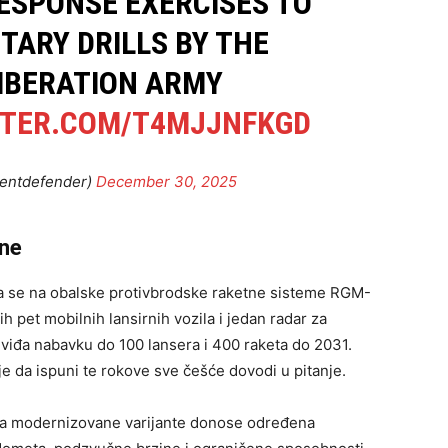
RESPONSE EXERCISES TO
TARY DRILLS BY THE
LIBERATION ARMY
TTER.COM/T4MJJNFKGD
entdefender)
December 30, 2025
ane
la se na obalske protivbrodske raketne sisteme RGM-
h pet mobilnih lansirnih vozila i jedan radar za
iđa nabavku do 100 lansera i 400 raketa do 2031.
je da ispuni te rokove sve češće dovodi u pitanje.
e, a modernizovane varijante donose određena