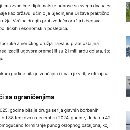
oji ima zvanične diplomatske odnose sa svega dvanaest
naje kao državu, učinio je Sjedinjene Države praktično
užja. Većina drugih proizvođača oružja izbegava
političkih i ekonomskih posledica.
 isporuke američkog oružja Tajvanu prate ozbiljna
ealizaciji ugovora premašili su 21 milijardu dolara, što
ju.
m godine bila je značajna i imala je vidljiv uticaj na
ći sa ograničenjima
25. godine bila je druga serija glavnih borbenih
 od 38 tenkova u decembru 2024. godine, dodatna 42
e omogućeno formiranje punog oklopnog bataljona, koji