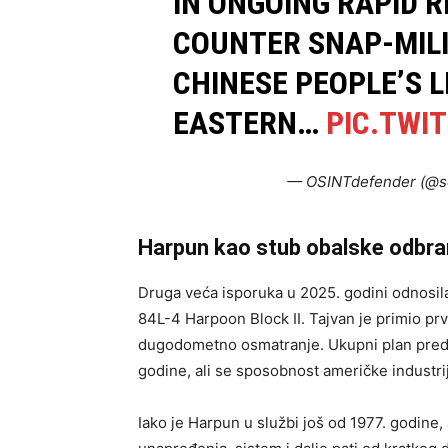
IN ONGOING RAPID 
COUNTER SNAP-MILI
CHINESE PEOPLE’S 
EASTERN…
PIC.TWI
— OSINTdefender (@s
Harpun kao stub obalske odbr
Druga veća isporuka u 2025. godini odnosi
84L-4 Harpoon Block II. Tajvan je primio prvi
dugodometno osmatranje. Ukupni plan predv
godine, ali se sposobnost američke industri
Iako je Harpun u službi još od 1977. godin