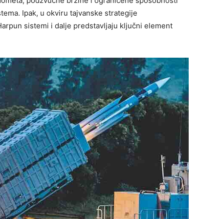
g dometa, podzvučne brzine i ograničene sposobnosti
ema. Ipak, u okviru tajvanske strategije
arpun sistemi i dalje predstavljaju ključni element