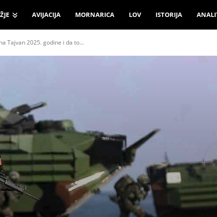
ŽJE
AVIJACIJA
MORNARICA
LOV
ISTORIJA
ANALI
na Tajvan 2025. godine i da to...