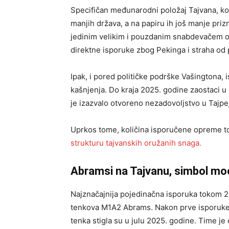
Specifičan međunarodni položaj Tajvana, k
manjih država, a na papiru ih još manje priz
jedinim velikim i pouzdanim snabdevačem or
direktne isporuke zbog Pekinga i straha od 
Ipak, i pored političke podrške Vašingtona,
kašnjenja. Do kraja 2025. godine zaostaci u r
je izazvalo otvoreno nezadovoljstvo u Tajpe
Uprkos tome, količina isporučene opreme toko
strukturu tajvanskih oružanih snaga.
Abramsi na Tajvanu, simbol mo
Najznačajnija pojedinačna isporuka tokom 20
tenkova M1A2 Abrams. Nakon prve isporuke
tenka stigla su u julu 2025. godine. Time j