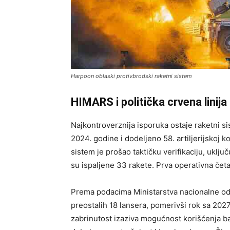
Harpoon oblaski protivbrodski raketni sistem
HIMARS i politička crvena linija
Najkontroverznija isporuka ostaje raketni s
2024. godine i dodeljeno 58. artiljerijskoj
sistem je prošao taktičku verifikaciju, uklju
su ispaljene 33 rakete. Prva operativna čet
Prema podacima Ministarstva nacionalne od
preostalih 18 lansera, pomerivši rok sa 202
zabrinutost izaziva mogućnost korišćenja b