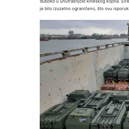
duboko u unutrašnjost kineskog kopna. Šire
je bilo izuzetno ograničeno, što ovu isporuku