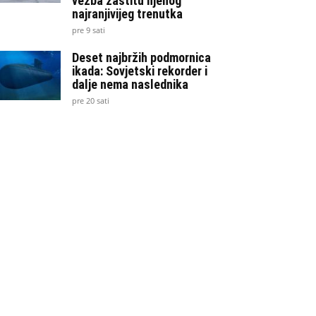
vežba zaštitu njenog
najranjivijeg trenutka
pre 9 sati
Deset najbržih podmornica
ikada: Sovjetski rekorder i
dalje nema naslednika
pre 20 sati