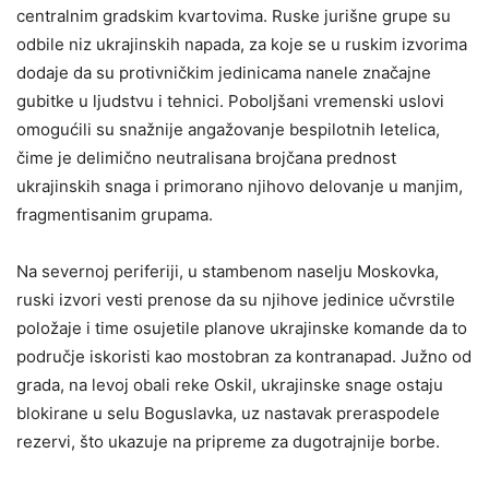
centralnim gradskim kvartovima. Ruske jurišne grupe su
odbile niz ukrajinskih napada, za koje se u ruskim izvorima
dodaje da su protivničkim jedinicama nanele značajne
gubitke u ljudstvu i tehnici. Poboljšani vremenski uslovi
omogućili su snažnije angažovanje bespilotnih letelica,
čime je delimično neutralisana brojčana prednost
ukrajinskih snaga i primorano njihovo delovanje u manjim,
fragmentisanim grupama.
Na severnoj periferiji, u stambenom naselju Moskovka,
ruski izvori vesti prenose da su njihove jedinice učvrstile
položaje i time osujetile planove ukrajinske komande da to
područje iskoristi kao mostobran za kontranapad. Južno od
grada, na levoj obali reke Oskil, ukrajinske snage ostaju
blokirane u selu Boguslavka, uz nastavak preraspodele
rezervi, što ukazuje na pripreme za dugotrajnije borbe.