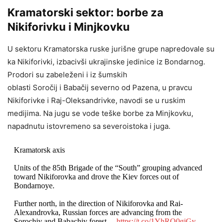
Kramatorski sektor: borbe za
Nikiforivku i Minjkovku
U sektoru Kramatorska ruske jurišne grupe napredovale su
ka Nikiforivki, izbacivši ukrajinske jedinice iz Bondarnog.
Prodori su zabeleženi i iz šumskih
oblasti Soročij i Babačij severno od Pazena, u pravcu
Nikiforivke i Raj-Oleksandrivke, navodi se u ruskim
medijima. Na jugu se vode teške borbe za Minjkovku,
napadnutu istovremeno sa severoistoka i juga.
Kramatorsk axis
Units of the 85th Brigade of the “South” grouping advanced
toward Nikiforovka and drove the Kiev forces out of
Bondarnoye.
Further north, in the direction of Nikiforovka and Rai-
Alexandrovka, Russian forces are advancing from the
Sorochiy and Babachiy forest…
https://t.co/1YhRQ0gjGy