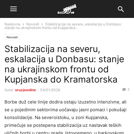
Naslovna
Novosti
Stabilizacija na severu, eskalacija u Donbasu:
stanje na ukrajinskom frontu od Kupjanska...
Novosti
Stabilizacija na severu,
eskalacija u Donbasu: stanje
na ukrajinskom frontu od
Kupjanska do Kramatorska
2
Autor
oruzjeonline
-
04/01/2026
Borbe duž cele linije dodira ostaju izuzetno intenzivne, ali
se u pojedinim sektorima uočavaju jasni pomaci i pokušaji
konsolidacije. Na severoistoku, u zoni Kupjanska,
primećuje se postepena stabilizacija uz nastavak teških
uličnih borbi u centru grada. Istovremeno, u harkovskom