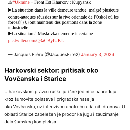
⚠️
#Ukraine
– Front Est Kharkov : Kupyansk
▶️La situation dans la ville demeure tendue, malgré plusieurs
contre-attaques réussies sur la rive orientale de l'Oskol où les
forces🇷🇺 ont maintenu des positions dans la zone
industrielle
▶️La situation à Moskovka demeure incertaine
pic.twitter.com/Q3aCByIUKL
— Jacques Frère (@JacquesFrre2)
January 3, 2026
Harkovski sektor: pritisak oko
Vovčanska i Starice
U harkovskom pravcu ruske jurišne jedinice napreduju
kroz šumovite pojaseve i prigradska naselja
oko Vovčanska, uz intenzivnu upotrebu udarnih dronova. U
oblasti Starice zabeležen je prodor ka jugu i zauzimanje
dela šumskog kompleksa.