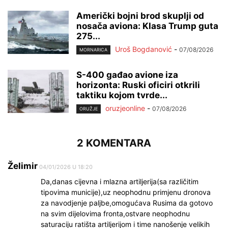
Američki bojni brod skuplji od
nosača aviona: Klasa Trump guta
275...
Uroš Bogdanović
-
07/08/2026
MORNARICA
S-400 gađao avione iza
horizonta: Ruski oficiri otkrili
taktiku kojom tvrde...
oruzjeonline
-
07/08/2026
ORUŽJE
2 KOMENTARA
Želimir
04/01/2026 U 18:20
Da,danas cijevna i mlazna artiljerija(sa različitim
tipovima municije),uz neophodnu primjenu dronova
za navodjenje paljbe,omogućava Rusima da gotovo
na svim dijelovima fronta,ostvare neophodnu
saturaciju ratišta artiljerijom i time nanošenje velikih