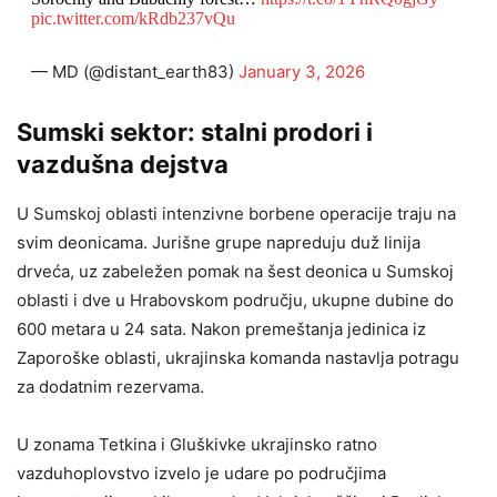
pic.twitter.com/kRdb237vQu
— MD (@distant_earth83)
January 3, 2026
Sumski sektor: stalni prodori i
vazdušna dejstva
U Sumskoj oblasti intenzivne borbene operacije traju na
svim deonicama. Jurišne grupe napreduju duž linija
drveća, uz zabeležen pomak na šest deonica u Sumskoj
oblasti i dve u Hrabovskom području, ukupne dubine do
600 metara u 24 sata. Nakon premeštanja jedinica iz
Zaporoške oblasti, ukrajinska komanda nastavlja potragu
za dodatnim rezervama.
U zonama Tetkina i Gluškivke ukrajinsko ratno
vazduhoplovstvo izvelo je udare po područjima