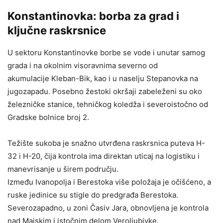
Konstantinovka: borba za grad i
ključne raskrsnice
U sektoru Konstantinovke borbe se vode i unutar samog
grada i na okolnim visoravnima severno od
akumulacije Kleban-Bik, kao i u naselju Stepanovka na
jugozapadu. Posebno žestoki okršaji zabeleženi su oko
železničke stanice, tehničkog koledža i severoistočno od
Gradske bolnice broj 2.
Težište sukoba je snažno utvrđena raskrsnica puteva H-
32 i H-20, čija kontrola ima direktan uticaj na logistiku i
manevrisanje u širem području.
Između Ivanopolja i Berestoka više položaja je očišćeno, a
ruske jedinice su stigle do predgrađa Berestoka.
Severozapadno, u zoni Časiv Jara, obnovljena je kontrola
nad Majskim i istočnim delom Veroljubivke.