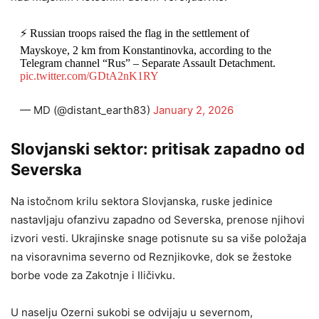
⚡️ Russian troops raised the flag in the settlement of
Mayskoye, 2 km from Konstantinovka, according to the
Telegram channel “Rus” – Separate Assault Detachment.
pic.twitter.com/GDtA2nK1RY
— MD (@distant_earth83)
January 2, 2026
Slovjanski sektor: pritisak zapadno od
Severska
Na istočnom krilu sektora Slovjanska, ruske jedinice
nastavljaju ofanzivu zapadno od Severska, prenose njihovi
izvori vesti. Ukrajinske snage potisnute su sa više položaja
na visoravnima severno od Reznjikovke, dok se žestoke
borbe vode za Zakotnje i Iličivku.
U naselju Ozerni sukobi se odvijaju u severnom,