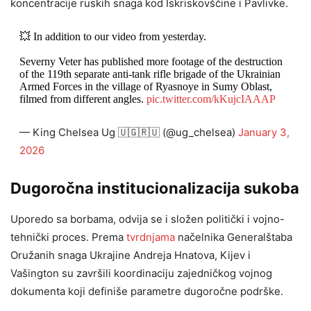
koncentracije ruskih snaga kod Iskriskovščine i Pavlivke.
💥 In addition to our video from yesterday.
Severny Veter has published more footage of the destruction
of the 119th separate anti-tank rifle brigade of the Ukrainian
Armed Forces in the village of Ryasnoye in Sumy Oblast,
filmed from different angles.
pic.twitter.com/kKujcIAAAP
— King Chelsea Ug 🇺🇬🇷🇺 (@ug_chelsea)
January 3,
2026
Dugoročna institucionalizacija sukoba
Uporedo sa borbama, odvija se i složen politički i vojno-
tehnički proces. Prema
tvrdnjama
načelnika Generalštaba
Oružanih snaga Ukrajine Andreja Hnatova, Kijev i
Vašington su završili koordinaciju zajedničkog vojnog
dokumenta koji definiše parametre dugoročne podrške.