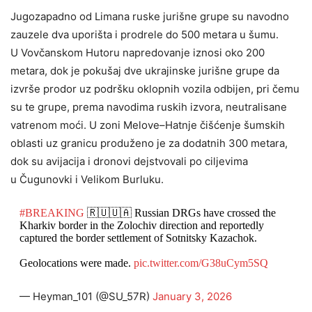
Jugozapadno od Limana ruske jurišne grupe su navodno
zauzele dva uporišta i prodrele do 500 metara u šumu.
U Vovčanskom Hutoru napredovanje iznosi oko 200
metara, dok je pokušaj dve ukrajinske jurišne grupe da
izvrše prodor uz podršku oklopnih vozila odbijen, pri čemu
su te grupe, prema navodima ruskih izvora, neutralisane
vatrenom moći. U zoni Melove–Hatnje čišćenje šumskih
oblasti uz granicu produženo je za dodatnih 300 metara,
dok su avijacija i dronovi dejstvovali po ciljevima
u Čugunovki i Velikom Burluku.
#BREAKING
🇷🇺🇺🇦 Russian DRGs have crossed the
Kharkiv border in the Zolochiv direction and reportedly
captured the border settlement of Sotnitsky Kazachok.
Geolocations were made.
pic.twitter.com/G38uCym5SQ
— Heyman_101 (@SU_57R)
January 3, 2026