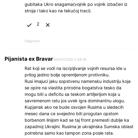
gubitaka Ukro snagama(vojnik po vojnik izbačen iz
stroja i tako kao na tekućoj traci).
2
Odgovori
Pijanista ex Bravar
04/01/2026 U 08:18
Rat koji se vodi na iscrpljivanje vojnih resursa ide u
prilog jedino bolje opremljenom protivniku.
Rusi imajuci jaku sopstvenu namensku industriju koja
se opire na vlastita prirodna bogatstva tesko da
mogu biti u deficitu sa teskom artiljerijom koja u
savremenom ratu jos uvek igra dominantnu ulogu.
Kupjansk ako ne bude osvojen Rusima u sledecih
mesec dana ce svejedno biti progutan opstom
borbenom linijom kad se taj front premesti dublje ka
zapadnoj Ukrajini. Rusima je ukrajinska Sumska oblast
potrebna samo kao tampon zona posle rata.