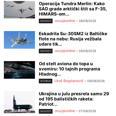
Operacija Tundra Merlin: Kako
SAD grade arktički štit sa F-35,
HIMARS-om...
oruzjeonline
-
08/08/2026
NOVOSTI
Eskadrila Su-30SM2 iz Baltičke
flote na nebu: Rusija vežbala
udare tik...
oruzjeonline
-
08/08/2026
NOVOSTI
Od stelt aviona do topa u
svemiru: 10 tajnih programa
Hladnog...
Uroš Bogdanović
-
08/08/2026
ISTORIJA
Ukrajina u julu presrela samo 29
od 195 balističkih raketa:
Patriot...
oruzjeonline
-
07/08/2026
NOVOSTI