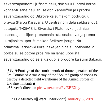
severozapadnom i južnom delu, dok su u Dibrovi borbe
koncentrisane na južni sektor. Zabeležen je i prodor
severozapadno od Dibrove ka šumskom području u
pravcu Starog Karavana. U centralnom delu sektora, duž
autoputa T-05-13 iz Siverska i Platonovke, jedinice
napreduju s ciljem presecanja ruta snabdevanja prema
ukrajinskim uporištima kod Šelkove jaruge. Na
prilazima Fedorovki ukrajinske jedinice su potisnute, a
borbe su se potom proširile na lanac uporišta
severozapadno od sela, uz dublje prodore ka šumi Babačij.
🇷🇺🎥Footage of the combat work of drone operators of the
3rd Combined Arms Army of the "South" group of troops to
destroy a detected field warehouse of the Armed Forces of
Ukraine militants🔥
📍Seversk direction
pic.twitter.com/fFvfEBEXcy
— Z.O.V Military (@WarHunter2222)
January 3, 2026