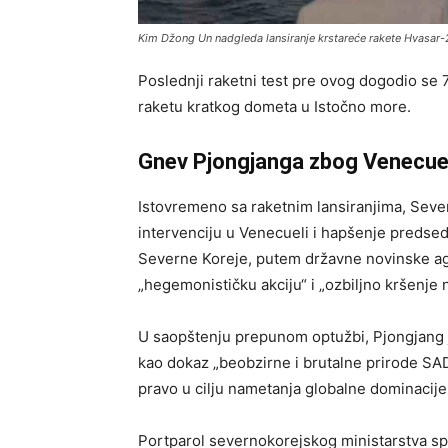
Kim Džong Un nadgleda lansiranje krstareće rakete Hvasar-
Poslednji raketni test pre ovog dogodio se 7
raketu kratkog dometa u Istočno more.
Gnev Pjongjanga zbog Venecue
Istovremeno sa raketnim lansiranjima, Seve
intervenciju u Venecueli i hapšenje predsed
Severne Koreje, putem državne novinske ag
„hegemonističku akciju“ i „ozbiljno kršenje 
U saopštenju prepunom optužbi, Pjongjang 
kao dokaz „beobzirne i brutalne prirode S
pravo u cilju nametanja globalne dominacije
Portparol severnokorejskog ministarstva sp