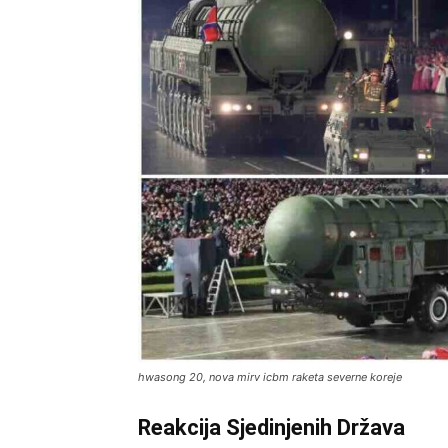
hwasong 20, nova mirv icbm raketa severne koreje
Reakcija Sjedinjenih Država