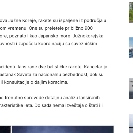
va Južne Koreje, rakete su ispaljene iz područja u
lnom vremenu. One su preletele približno 900
more, poznato i kao Japansko more. Južnokorejska
ravnosti i započela koordinaciju sa savezničkim
ncidentu lansirane dve balističke rakete. Kancelarija
sastanak Saveta za nacionalnu bezbednost, dok su
li konsultacije o daljim koracima.
e trenutno sprovode detaljnu analizu lansiranih
arakteristike leta. Do sada nema izveštaja o šteti ili