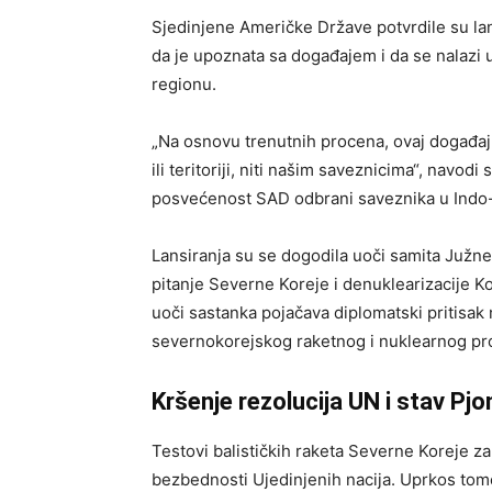
Sjedinjene Američke Države potvrdile su lan
da je upoznata sa događajem i da se nalazi u
regionu.
„Na osnovu trenutnih procena, ovaj događa
ili teritoriji, niti našim saveznicima“, navo
posvećenost SAD odbrani saveznika u Indo-
Lansiranja su se dogodila uoči samita Južne
pitanje Severne Koreje i denuklearizacije Ko
uoči sastanka pojačava diplomatski pritisa
severnokorejskog raketnog i nuklearnog p
Kršenje rezolucija UN i stav Pj
Testovi balističkih raketa Severne Koreje z
bezbednosti Ujedinjenih nacija. Uprkos tome