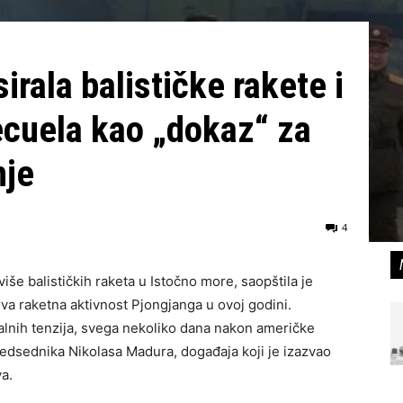
irala balističke rakete i
ecuela kao „dokaz“ za
nje
4
više balističkih raketa u Istočno more, saopštila je
va raketna aktivnost Pjongjanga u ovoj godini.
alnih tenzija, svega nekoliko dana nakon američke
redsednika Nikolasa Madura, događaja koji je izazvao
a.