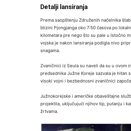
Detalji lansiranja
Prema saopštenju Združenih načelnika štabo
blizini Pjongjanga oko 7:50 časova po loka
kilometara pre nego što su pale u Istočno 
vojska je nakon lansiranja podigla nivo prip
snagama.
Zvaničnici iz Seula su naveli da su u ovom i
predsednika Južne Koreje sazvala je hitan 
visoki vojni i bezbednosni zvaničnici započe
Južnokorejske i američke obaveštajne služb
projektila, uključujući njihov tip, putanju i k
žrtvama.