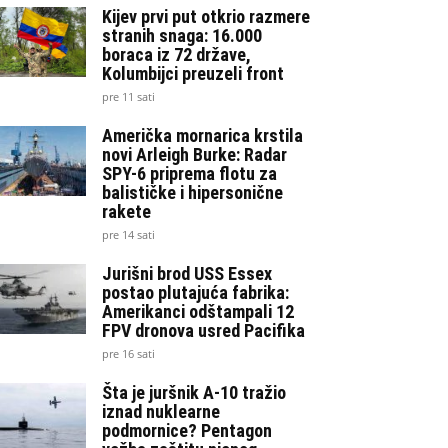
Kijev prvi put otkrio razmere
stranih snaga: 16.000
boraca iz 72 države,
Kolumbijci preuzeli front
pre 11 sati
Američka mornarica krstila
novi Arleigh Burke: Radar
SPY-6 priprema flotu za
balističke i hipersonične
rakete
pre 14 sati
Jurišni brod USS Essex
postao plutajuća fabrika:
Amerikanci odštampali 12
FPV dronova usred Pacifika
pre 16 sati
Šta je juršnik A-10 tražio
iznad nuklearne
podmornice? Pentagon