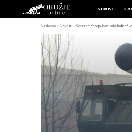
ORUŽJE
NOVOSTI
ORU
online
Naslovna
Novosti
Severna Koreja lansirala balističk