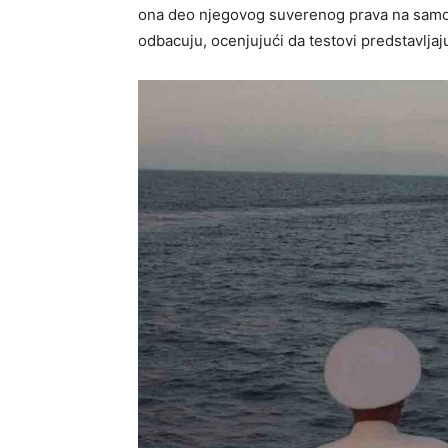
ona deo njegovog suverenog prava na samood
odbacuju, ocenjujući da testovi predstavljaju