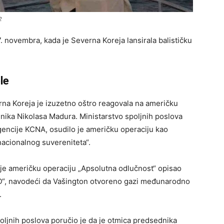
2
. novembra, kada je Severna Koreja lansirala balističku
le
rna Koreja je izuzetno oštro reagovala na američku
nika Nikolasa Madura. Ministarstvo spoljnih poslova
encije KCNA, osudilo je američku operaciju kao
nacionalnog suvereniteta“.
je američku operaciju „Apsolutna odlučnost“ opisao
AD“, navodeći da Vašington otvoreno gazi međunarodno
.
oljnih poslova poručio je da je otmica predsednika