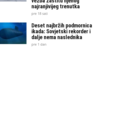
vežba zaštitu njenog
najranjivijeg trenutka
pre 18 sati
Deset najbržih podmornica
ikada: Sovjetski rekorder i
dalje nema naslednika
pre 1 dan