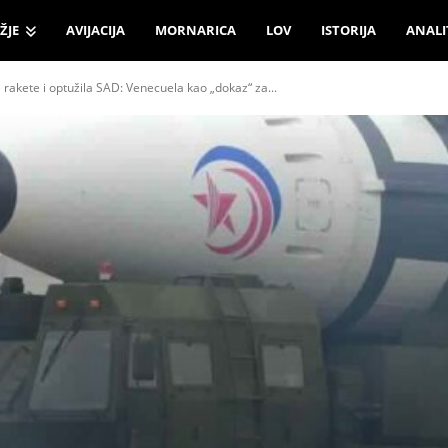
ŽJE
AVIJACIJA
MORNARICA
LOV
ISTORIJA
ANALI
e rakete i optužila SAD: Venecuela kao „dokaz“ za...