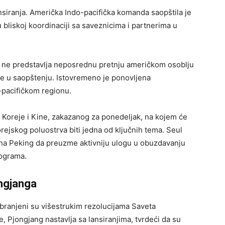
siranja. Američka Indo-pacifička komanda saopštila je
 bliskoj koordinaciji sa saveznicima i partnerima u
j ne predstavlja neposrednu pretnju američkom osoblju
di se u saopštenju. Istovremeno je ponovljena
pacifičkom regionu.
 Koreje i Kine, zakazanog za ponedeljak, na kojem će
rejskog poluostrva biti jedna od ključnih tema. Seul
k na Peking da preuzme aktivniju ulogu u obuzdavanju
rograma.
ongjanga
abranjeni su višestrukim rezolucijama Saveta
, Pjongjang nastavlja sa lansiranjima, tvrdeći da su