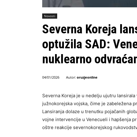
Novosti
Severna Koreja lans
optužila SAD: Ven
nuklearno odvraća
Autor:
oruzjeonline
04/01/2026
Severna Koreja je u nedelju ujutru lansirala 
južnokorejska vojska, čime je zabeležena pr
Lansiranja dolaze u trenutku pojačanih glob
vojne intervencije u Venecueli i hapšenja p
oštre reakcije severnokorejskog rukovodstv