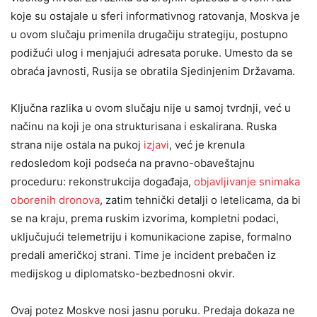
koje su ostajale u sferi informativnog ratovanja, Moskva je
u ovom slučaju primenila drugačiju strategiju, postupno
podižući ulog i menjajući adresata poruke. Umesto da se
obraća javnosti, Rusija se obratila Sjedinjenim Državama.
Ključna razlika u ovom slučaju nije u samoj tvrdnji, već u
načinu na koji je ona strukturisana i eskalirana. Ruska
strana nije ostala na pukoj
izjavi
, već je krenula
redosledom koji podseća na pravno-obaveštajnu
proceduru: rekonstrukcija događaja,
objavljivanje snimaka
oborenih dronova
, zatim tehnički detalji o letelicama, da bi
se na kraju, prema ruskim izvorima, kompletni podaci,
uključujući telemetriju i komunikacione zapise, formalno
predali američkoj strani. Time je incident prebačen iz
medijskog u diplomatsko-bezbednosni okvir.
Ovaj potez Moskve nosi jasnu poruku. Predaja dokaza ne