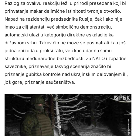
Razlog za ovakvu reakciju leži u prirodi presedana koji bi
prihvatanje makar delimične istinitosti tvrdnje otvorilo.
Napad na rezidenciju predsednika Rusije, čak i ako nije
imao za cilj atentat, već simboličnu demonstraciju,
automatski ulazi u kategoriju direktne eskalacije ka
državnom vrhu. Takav čin ne može se posmatrati kao još
jedna epizoda u proksi ratu, već kao udar na samu
strukturu međunarodne bezbednosti. Za NATO i zapadne
saveznike, priznavanje takvog scenarija značilo bi
priznanje gubitka kontrole nad ukrajinskim delovanjem ili,
još gore, priznanje saučesništva.