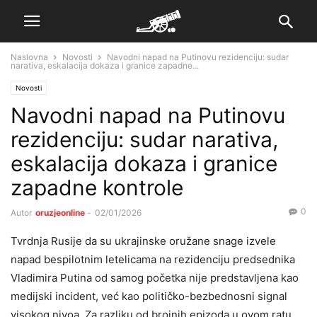
Naslovna
Novosti
Navodni napad na Putinovu rezidenciju: sudar
narativa, eskalacija dokaza i granice zapadne...
Novosti
Navodni napad na Putinovu
rezidenciju: sudar narativa,
eskalacija dokaza i granice
zapadne kontrole
0
Autor
oruzjeonline
-
02/01/2026
Tvrdnja Rusije da su ukrajinske oružane snage izvele
napad bespilotnim letelicama na rezidenciju predsednika
Vladimira Putina od samog početka nije predstavljena kao
medijski incident, već kao političko-bezbednosni signal
visokog nivoa. Za razliku od brojnih epizoda u ovom ratu