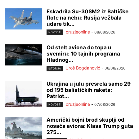
Eskadrila Su-30SM2 iz Baltičke
flote na nebu: Rusija vežbala
udare tik...
oruzjeonline
-
08/08/2026
NOVOSTI
Od stelt aviona do topa u
svemiru: 10 tajnih programa
Hladnog...
Uroš Bogdanović
-
08/08/2026
ISTORIJA
Ukrajina u julu presrela samo 29
od 195 balističkih raketa:
Patriot...
oruzjeonline
-
07/08/2026
NOVOSTI
Američki bojni brod skuplji od
nosača aviona: Klasa Trump guta
275...