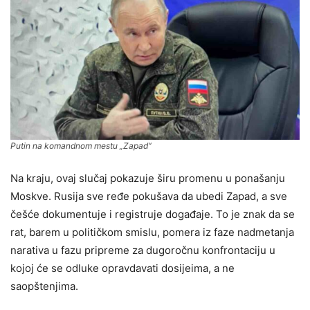
Putin na komandnom mestu „Zapad“
Na kraju, ovaj slučaj pokazuje širu promenu u ponašanju
Moskve. Rusija sve ređe pokušava da ubedi Zapad, a sve
češće dokumentuje i registruje događaje. To je znak da se
rat, barem u političkom smislu, pomera iz faze nadmetanja
narativa u fazu pripreme za dugoročnu konfrontaciju u
kojoj će se odluke opravdavati dosijeima, a ne
saopštenjima.