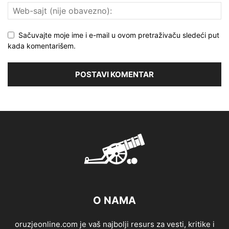
Sačuvajte moje ime i e-mail u ovom pretraživaču sledeći put
kada komentarišem.
O NAMA
oruzjeonline.com je vaš najbolji resurs za vesti, kritike i