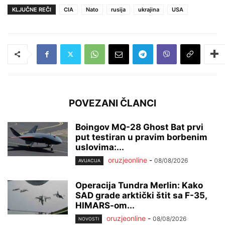
KLJUČNE REČI
CIA
Nato
rusija
ukrajina
USA
POVEZANI ČLANCI
Boingov MQ-28 Ghost Bat prvi
put testiran u pravim borbenim
uslovima:...
oruzjeonline
-
08/08/2026
AVIJACIJA
Operacija Tundra Merlin: Kako
SAD grade arktički štit sa F-35,
HIMARS-om...
oruzjeonline
-
08/08/2026
NOVOSTI