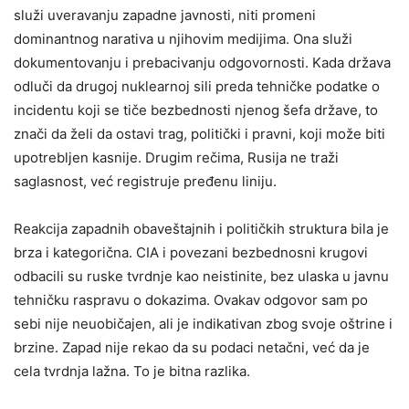
služi uveravanju zapadne javnosti, niti promeni
dominantnog narativa u njihovim medijima. Ona služi
dokumentovanju i prebacivanju odgovornosti. Kada država
odluči da drugoj nuklearnoj sili preda tehničke podatke o
incidentu koji se tiče bezbednosti njenog šefa države, to
znači da želi da ostavi trag, politički i pravni, koji može biti
upotrebljen kasnije. Drugim rečima, Rusija ne traži
saglasnost, već registruje pređenu liniju.
Reakcija zapadnih obaveštajnih i političkih struktura bila je
brza i kategorična. CIA i povezani bezbednosni krugovi
odbacili su ruske tvrdnje kao neistinite, bez ulaska u javnu
tehničku raspravu o dokazima. Ovakav odgovor sam po
sebi nije neuobičajen, ali je indikativan zbog svoje oštrine i
brzine. Zapad nije rekao da su podaci netačni, već da je
cela tvrdnja lažna. To je bitna razlika.