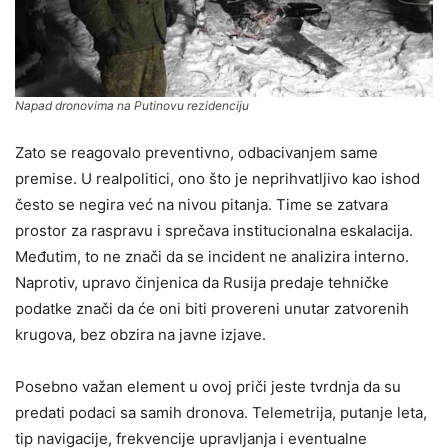
Napad dronovima na Putinovu rezidenciju
Zato se reagovalo preventivno, odbacivanjem same
premise. U realpolitici, ono što je neprihvatljivo kao ishod
često se negira već na nivou pitanja. Time se zatvara
prostor za raspravu i sprečava institucionalna eskalacija.
Međutim, to ne znači da se incident ne analizira interno.
Naprotiv, upravo činjenica da Rusija predaje tehničke
podatke znači da će oni biti provereni unutar zatvorenih
krugova, bez obzira na javne izjave.
Posebno važan element u ovoj priči jeste tvrdnja da su
predati podaci sa samih dronova. Telemetrija, putanje leta,
tip navigacije, frekvencije upravljanja i eventualne