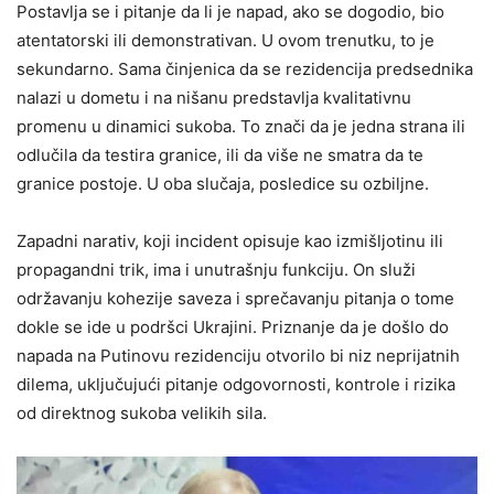
Postavlja se i pitanje da li je napad, ako se dogodio, bio
atentatorski ili demonstrativan. U ovom trenutku, to je
sekundarno. Sama činjenica da se rezidencija predsednika
nalazi u dometu i na nišanu predstavlja kvalitativnu
promenu u dinamici sukoba. To znači da je jedna strana ili
odlučila da testira granice, ili da više ne smatra da te
granice postoje. U oba slučaja, posledice su ozbiljne.
Zapadni narativ, koji incident opisuje kao izmišljotinu ili
propagandni trik, ima i unutrašnju funkciju. On služi
održavanju kohezije saveza i sprečavanju pitanja o tome
dokle se ide u podršci Ukrajini. Priznanje da je došlo do
napada na Putinovu rezidenciju otvorilo bi niz neprijatnih
dilema, uključujući pitanje odgovornosti, kontrole i rizika
od direktnog sukoba velikih sila.