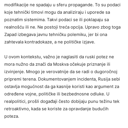
modifikacije ne spadaju u sferu propagande. To su podaci
koje tehnički timovi mogu da analiziraju i uporede sa
poznatim sistemima. Takvi podaci se ili poklapaju sa
realnošću ili ne. Ne postoji treća opcija. Upravo zbog toga
Zapad izbegava javnu tehničku polemiku, jer bi ona
zahtevala kontradokaze, a ne političke izjave.
U ovom kontekstu, važno je naglasiti da ruski potez ne
mora nužno da znači da Moskva očekuje priznanje ili
izvinjenje. Mnogo je verovatnije da se radi o dugoročnoj
pripremi terena. Dokumentovanjem incidenta, Rusija sebi
ostavlja mogućnost da ga kasnije koristi kao argument za
određene vojne, političke ili bezbednosne odluke. U
realpolitici, prošli događaji često dobijaju punu težinu tek
retroaktivno, kada se koriste za opravdanje budućih
poteza.