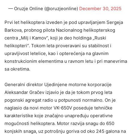
— Oruzje Online (@oruzjeonline)
December 30, 2025
Prvi let helikoptera izveden je pod upravljanjem Sergeja
Barkova, probnog pilota Nacionalnog helikopterskog
centra „Milj i Kamov“, koji je deo holdinga „Ruski
helikopteri“. Tokom leta proveravani su stabilnost i
upravljivost letelice, kao i opterećenja na glavnim
konstrukcionim elementima u ravnom letu i pri manevrima
sa okretima.
Generalni direktor Ujedinjene motorne korporacije
Aleksandar Gračev izjavio je da je tokom prvog leta
pogonski agregat radio u potpunosti normalno. On je
naglasio da novi motor VK-650V poseduje tehničke
karakteristike koje značajno unapređuju operativne
mogućnosti helikoptera. Motor razvija snagu do 650
konjskih snaga, uz potrošnju goriva od oko 245 galona na