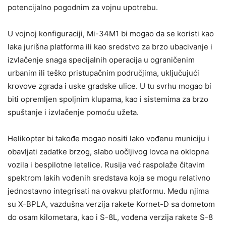
potencijalno pogodnim za vojnu upotrebu.
U vojnoj konfiguraciji, Mi-34M1 bi mogao da se koristi kao
laka jurišna platforma ili kao sredstvo za brzo ubacivanje i
izvlačenje snaga specijalnih operacija u ograničenim
urbanim ili teško pristupačnim područjima, uključujući
krovove zgrada i uske gradske ulice. U tu svrhu mogao bi
biti opremljen spoljnim klupama, kao i sistemima za brzo
spuštanje i izvlačenje pomoću užeta.
Helikopter bi takođe mogao nositi lako vođenu municiju i
obavljati zadatke brzog, slabo uočljivog lovca na oklopna
vozila i bespilotne letelice. Rusija već raspolaže čitavim
spektrom lakih vođenih sredstava koja se mogu relativno
jednostavno integrisati na ovakvu platformu. Među njima
su X-BPLA, vazdušna verzija rakete Kornet-D sa dometom
do osam kilometara, kao i S-8L, vođena verzija rakete S-8