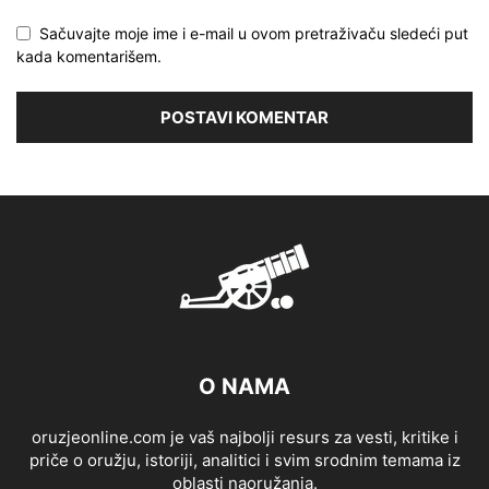
Sačuvajte moje ime i e-mail u ovom pretraživaču sledeći put
kada komentarišem.
O NAMA
oruzjeonline.com je vaš najbolji resurs za vesti, kritike i
priče o oružju, istoriji, analitici i svim srodnim temama iz
oblasti naoružanja.