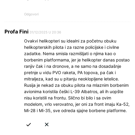
Odgovori
Profa Fini
31/12/2025 U 20:36
Ovakvi helikopteri su idealni za početnu obuku
helikopterskih pilota i za razne policijske i civilne
zadatke. Nema smisla razmišljati o njima kao o
borbenim platformama, jer je helikopter danas postao
ranjiv čak i na dronove, a ne samo na dosadašnje
pretnje u vidu PVO raketa, PA topova, pa čak i
mitraljeza, kad su u pitanju neoklopljene letelice.
Rusija je nekad za obuku pilota na mlaznim borbenim
avionima koristila češki L-39 Albatros, ali ih uopšte
nisu koristili na frontu. Slično bi bilo i sa ovim
modelom, vrlo verovatno, jer oni za front imaju Ka-52,
Mi-28 i Mi-35, sve odreda sjajne borbene platforme.