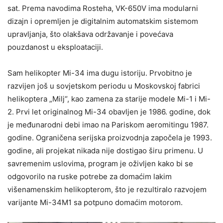
sat. Prema navodima Rosteha, VK-650V ima modularni
dizajn i opremljen je digitalnim automatskim sistemom
upravljanja, što olakšava održavanje i povećava
pouzdanost u eksploataciji.
Sam helikopter Mi-34 ima dugu istoriju. Prvobitno je
razvijen još u sovjetskom periodu u Moskovskoj fabrici
helikoptera „Milj“, kao zamena za starije modele Mi-1 i Mi-
2. Prvi let originalnog Mi-34 obavljen je 1986. godine, dok
je međunarodni debi imao na Pariskom aeromitingu 1987.
godine. Ograničena serijska proizvodnja započela je 1993.
godine, ali projekat nikada nije dostigao širu primenu. U
savremenim uslovima, program je oživljen kako bi se
odgovorilo na ruske potrebe za domaćim lakim
višenamenskim helikopterom, što je rezultiralo razvojem
varijante Mi-34M1 sa potpuno domaćim motorom.