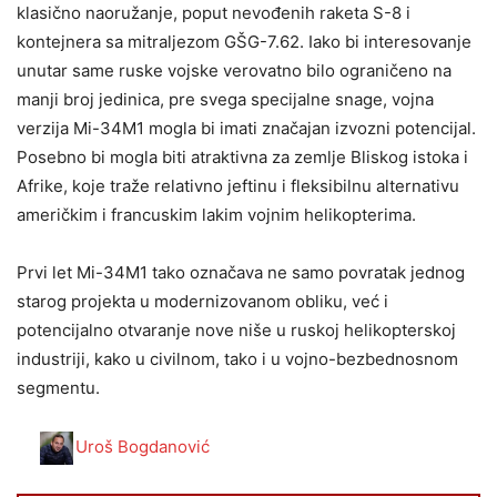
klasično naoružanje, poput nevođenih raketa S-8 i
kontejnera sa mitraljezom GŠG-7.62. Iako bi interesovanje
unutar same ruske vojske verovatno bilo ograničeno na
manji broj jedinica, pre svega specijalne snage, vojna
verzija Mi-34M1 mogla bi imati značajan izvozni potencijal.
Posebno bi mogla biti atraktivna za zemlje Bliskog istoka i
Afrike, koje traže relativno jeftinu i fleksibilnu alternativu
američkim i francuskim lakim vojnim helikopterima.
Prvi let Mi-34M1 tako označava ne samo povratak jednog
starog projekta u modernizovanom obliku, već i
potencijalno otvaranje nove niše u ruskoj helikopterskoj
industriji, kako u civilnom, tako i u vojno-bezbednosnom
segmentu.
Uroš Bogdanović