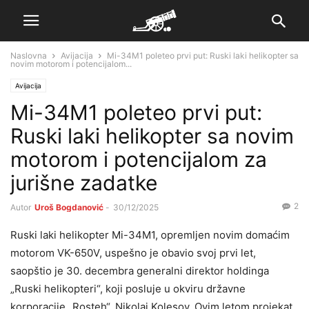
Naslovna
Avijacija
Mi-34M1 poleteo prvi put: Ruski laki helikopter sa
novim motorom i potencijalom...
Avijacija
Mi-34M1 poleteo prvi put:
Ruski laki helikopter sa novim
motorom i potencijalom za
jurišne zadatke
2
Autor
Uroš Bogdanović
-
30/12/2025
Ruski laki helikopter Mi-34M1, opremljen novim domaćim
motorom VK-650V, uspešno je obavio svoj prvi let,
saopštio je 30. decembra generalni direktor holdinga
„Ruski helikopteri“, koji posluje u okviru državne
korporacije „Rosteh“, Nikolaj Kolesov. Ovim letom projekat