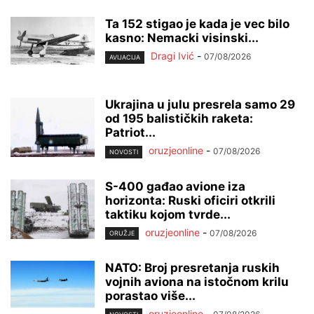
Ta 152 stigao je kada je vec bilo
kasno: Nemacki visinski...
Dragi Ivić
-
07/08/2026
AVIJACIJA
Ukrajina u julu presrela samo 29
od 195 balističkih raketa:
Patriot...
oruzjeonline
-
07/08/2026
NOVOSTI
S-400 gađao avione iza
horizonta: Ruski oficiri otkrili
taktiku kojom tvrde...
oruzjeonline
-
07/08/2026
ORUŽJE
NATO: Broj presretanja ruskih
vojnih aviona na istočnom krilu
porastao više...
oruzjeonline
-