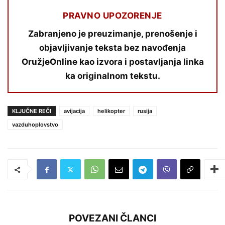
PRAVNO UPOZORENJE
Zabranjeno je preuzimanje, prenošenje i
objavljivanje teksta bez navođenja
OružjeOnline kao izvora i postavljanja linka
ka originalnom tekstu.
KLJUČNE REČI
avijacija
helikopter
rusija
vazduhoplovstvo
POVEZANI ČLANCI