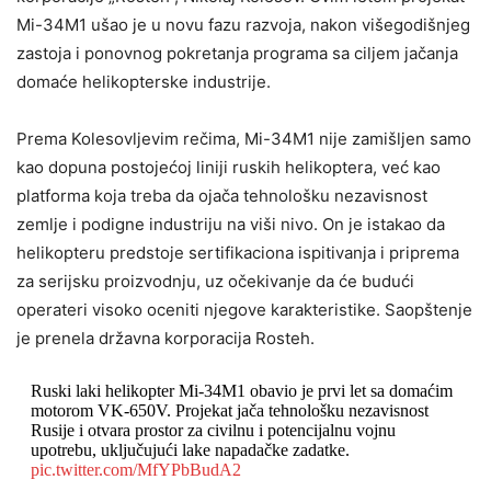
Mi-34M1 ušao je u novu fazu razvoja, nakon višegodišnjeg
zastoja i ponovnog pokretanja programa sa ciljem jačanja
domaće helikopterske industrije.
Prema Kolesovljevim rečima, Mi-34M1 nije zamišljen samo
kao dopuna postojećoj liniji ruskih helikoptera, već kao
platforma koja treba da ojača tehnološku nezavisnost
zemlje i podigne industriju na viši nivo. On je istakao da
helikopteru predstoje sertifikaciona ispitivanja i priprema
za serijsku proizvodnju, uz očekivanje da će budući
operateri visoko oceniti njegove karakteristike. Saopštenje
je prenela državna korporacija Rosteh.
Ruski laki helikopter Mi-34M1 obavio je prvi let sa domaćim
motorom VK-650V. Projekat jača tehnološku nezavisnost
Rusije i otvara prostor za civilnu i potencijalnu vojnu
upotrebu, uključujući lake napadačke zadatke.
pic.twitter.com/MfYPbBudA2