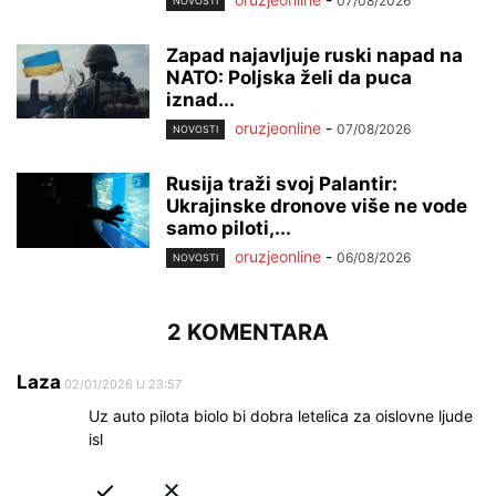
07/08/2026
NOVOSTI
Zapad najavljuje ruski napad na
NATO: Poljska želi da puca
iznad...
oruzjeonline
-
07/08/2026
NOVOSTI
Rusija traži svoj Palantir:
Ukrajinske dronove više ne vode
samo piloti,...
oruzjeonline
-
06/08/2026
NOVOSTI
2 KOMENTARA
Laza
02/01/2026 U 23:57
Uz auto pilota biolo bi dobra letelica za oislovne ljude
isl