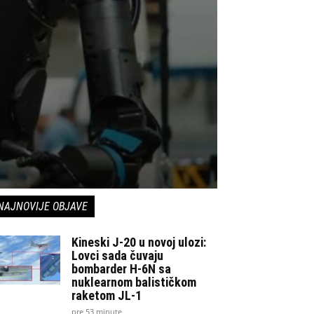
NAJNOVIJE OBJAVE
Kineski J-20 u novoj ulozi:
Lovci sada čuvaju
bombarder H-6N sa
nuklearnom balističkom
raketom JL-1
pre 53 minute