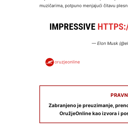
muzičarima, potpuno menjajući čitavu plesn
IMPRESSIVE
HTTPS:/
— Elon Musk (@e
oruzjeonline
PRAVN
Zabranjeno je preuzimanje, preno
OružjeOnline kao izvora i po