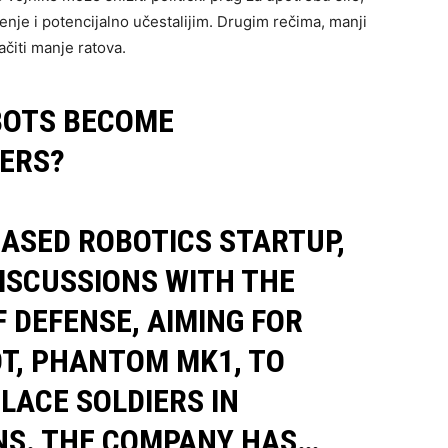
enje i potencijalno učestalijim. Drugim rečima, manji
čiti manje ratova.
BOTS BECOME
ERS?
ASED ROBOTICS STARTUP,
DISCUSSIONS WITH THE
 DEFENSE, AIMING FOR
T, PHANTOM MK1, TO
LACE SOLDIERS IN
NS. THE COMPANY HAS…