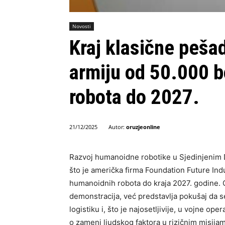
Novosti
Kraj klasične peša
armiju od 50.000 
robota do 2027.
Autor:
oruzjeonline
21/12/2025
Razvoj humanoidne robotike u Sjedinjenim D
što je američka firma Foundation Future Ind
humanoidnih robota do kraja 2027. godine. O
demonstracija, već predstavlja pokušaj da s
logistiku i, što je najosetljivije, u vojne op
o zameni ljudskog faktora u rizičnim misijam