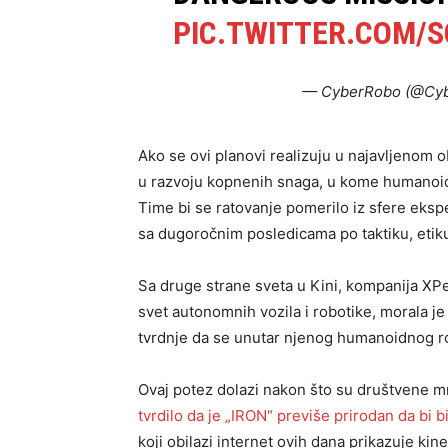
PIC.TWITTER.COM/
— CyberRobo (@Cy
Ako se ovi planovi realizuju u najavljenom 
u razvoju kopnenih snaga, u kome humanoidn
Time bi se ratovanje pomerilo iz sfere eks
sa dugoročnim posledicama po taktiku, etiku
Sa druge strane sveta u Kini, kompanija X
svet autonomnih vozila i robotike, morala je
tvrdnje da se unutar njenog humanoidnog ro
Ovaj potez dolazi nakon što su društvene mr
tvrdilo da je „IRON“ previše prirodan da bi
koji obilazi internet ovih dana prikazuje kin