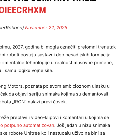
SOIEECRHXM
berRobooo)
November 22, 2025
obimu, 2027. godina bi mogla označiti prelomni trenutak
i roboti postaju sastavni deo pešadijskih formacija.
perimentalne tehnologije u realnost masovne primene,
 i samu logiku vojne sile.
Peng Motors, poznata po svom ambicioznom ulasku u
 čak da objavi seriju snimaka kojima su demantovali
bota „IRON“ nalazi pravi čovek.
eže preplavili video-klipovi i komentari u kojima se
 bio potpuno automatizovan
. Još jedan u nizu snimaka
eske robote Unitree koji nastupaju uživo na bini sa