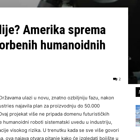
dije? Amerika sprema
borbenih humanoidnih
2
ržavama ulazi u novu, znatno ozbiljniju fazu, nakon
ustries najavila plan za proizvodnju do 50.000
vaj projekat više ne pripada domenu futurističkih
e humanoidni roboti sistematski uvedu u industriju,
eracije visokog rizika. U trenutku kada se sve više govori
a, ova najava otvara pitanje kako će izgledati bojište u