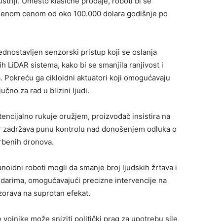
triji. Umesto klasične prodaje, roboti bi se
enjenom cenom od oko 100.000 dolara godišnje po
ednostavljen senzorski pristup koji se oslanja
LiDAR sistema, kako bi se smanjila ranjivost i
 Pokreću ga cikloidni aktuatori koji omogućavaju
jučno za rad u blizini ljudi.
tencijalno rukuje oružjem, proizvođač insistira na
ter zadržava punu kontrolu nad donošenjem odluka o
orbenih dronova.
oidni roboti mogli da smanje broj ljudskih žrtava i
arima, omogućavajući precizne intervencije na
zorava na suprotan efekat.
ojnike može sniziti politički prag za upotrebu sile,