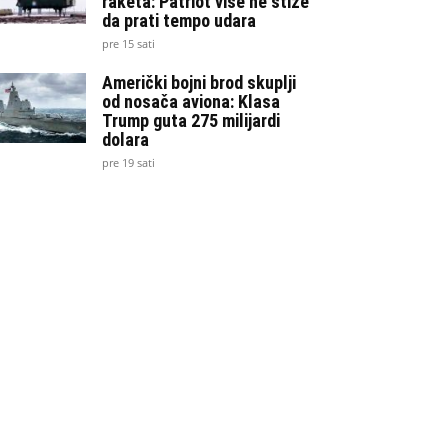
raketa: Patriot više ne stiže
da prati tempo udara
pre 15 sati
Američki bojni brod skuplji
od nosača aviona: Klasa
Trump guta 275 milijardi
dolara
pre 19 sati