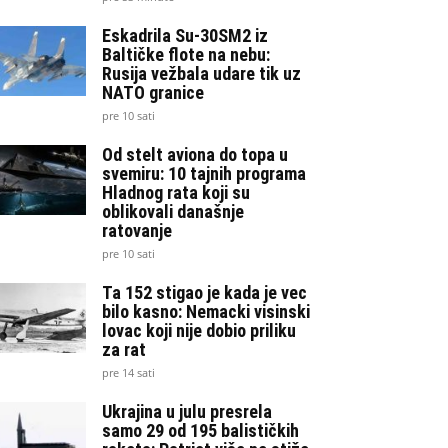
Eskadrila Su-30SM2 iz
Baltičke flote na nebu:
Rusija vežbala udare tik uz
NATO granice
pre 10 sati
Od stelt aviona do topa u
svemiru: 10 tajnih programa
Hladnog rata koji su
oblikovali današnje
ratovanje
pre 10 sati
Ta 152 stigao je kada je vec
bilo kasno: Nemacki visinski
lovac koji nije dobio priliku
za rat
pre 14 sati
Ukrajina u julu presrela
samo 29 od 195 balističkih