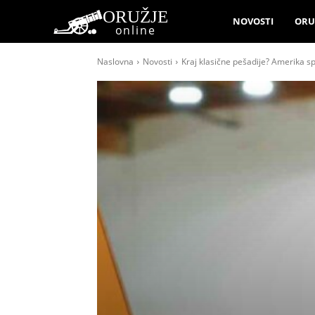
ORUŽJE
NOVOSTI
ORU
online
Naslovna
Novosti
Kraj klasične pešadije? Amerika 