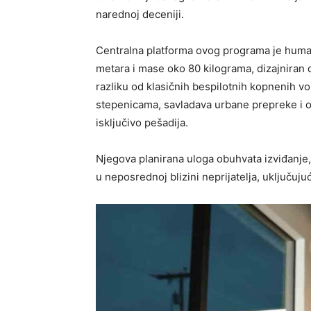
narednoj deceniji.
Centralna platforma ovog programa je human
metara i mase oko 80 kilograma, dizajniran 
razliku od klasičnih bespilotnih kopnenih vo
stepenicama, savladava urbane prepreke i o
isključivo pešadija.
Njegova planirana uloga obuhvata izviđanje,
u neposrednoj blizini neprijatelja, uključujuć