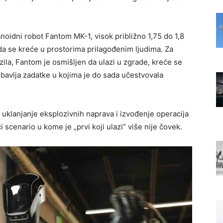
oidni robot Fantom MK-1, visok približno 1,75 do 1,8
da se kreće u prostorima prilagođenim ljudima. Za
zila, Fantom je osmišljen da ulazi u zgrade, kreće se
bavlja zadatke u kojima je do sada učestvovala
 uklanjanje eksplozivnih naprava i izvođenje operacija
i scenario u kome je „prvi koji ulazi“ više nije čovek.