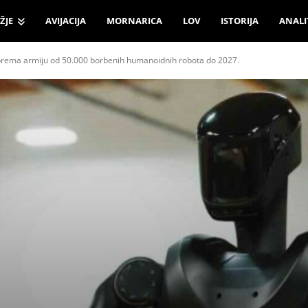
ŽJE
AVIJACIJA
MORNARICA
LOV
ISTORIJA
ANALI
sprema armiju od 50.000 borbenih humanoidnih robota do 2027.