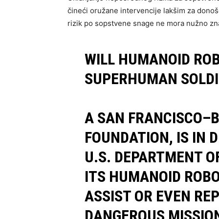
čineći oružane intervencije lakšim za donoš
rizik po sopstvene snage ne mora nužno zna
WILL HUMANOID RO
SUPERHUMAN SOLDI
A SAN FRANCISCO–B
FOUNDATION, IS IN 
U.S. DEPARTMENT OF
ITS HUMANOID ROBO
ASSIST OR EVEN REP
DANGEROUS MISSIO