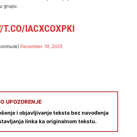
u grupu.
/T.CO/IACXCOXPKI
lonmusk)
December 19, 2025
O UPOZORENJE
šenje i objavljivanje teksta bez navođenja
stavljanja linka ka originalnom tekstu.