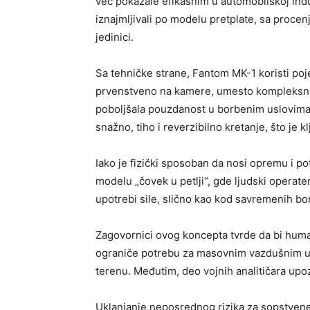
već pokazale efikasnim u automobilskoj indus
iznajmljivali po modelu pretplate, sa proc
jedinici.
Sa tehničke strane, Fantom MK-1 koristi poj
prvenstveno na kamere, umesto kompleksnih 
poboljšala pouzdanost u borbenim uslovima.
snažno, tiho i reverzibilno kretanje, što je kl
Iako je fizički sposoban da nosi opremu i po
modelu „čovek u petlji“, gde ljudski opera
upotrebi sile, slično kao kod savremenih b
Zagovornici ovog koncepta tvrde da bi human
ograniče potrebu za masovnim vazdušnim ud
terenu. Međutim, deo vojnih analitičara upo
Uklanjanje neposrednog rizika za sopstvene v