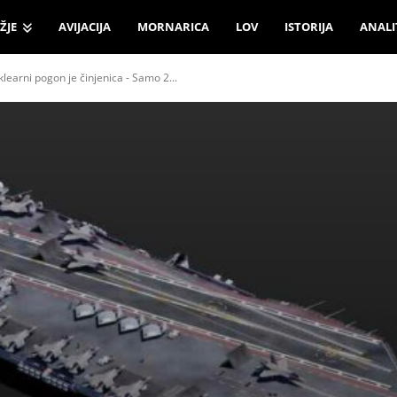
ŽJE
AVIJACIJA
MORNARICA
LOV
ISTORIJA
ANALI
learni pogon je činjenica - Samo 2...