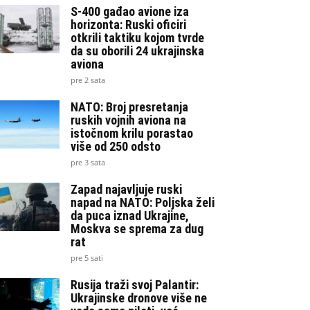
S-400 gađao avione iza
horizonta: Ruski oficiri
otkrili taktiku kojom tvrde
da su oborili 24 ukrajinska
aviona
pre 2 sata
NATO: Broj presretanja
ruskih vojnih aviona na
istočnom krilu porastao
više od 250 odsto
pre 3 sata
Zapad najavljuje ruski
napad na NATO: Poljska želi
da puca iznad Ukrajine,
Moskva se sprema za dug
rat
pre 5 sati
Rusija traži svoj Palantir:
Ukrajinske dronove više ne