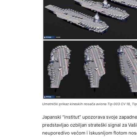
Umetnički prikaz kineskih nosača aviona Tip 003 CV 18, Ti
Japanski “institut” upozorava svoje zapadn
predstavljao ozbiljan strateški signal za Vaši
neuporedivo većom i iskusnijom flotom nosa