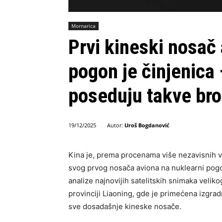
Mornarica
Prvi kineski nosač
pogon je činjenica
poseduju takve br
Autor:
Uroš Bogdanović
19/12/2025
Kina je, prema procenama više nezavisnih voj
svog prvog nosača aviona na nuklearni pogo
analize najnovijih satelitskih snimaka velik
provinciji Liaoning, gde je primećena izgra
sve dosadašnje kineske nosače.