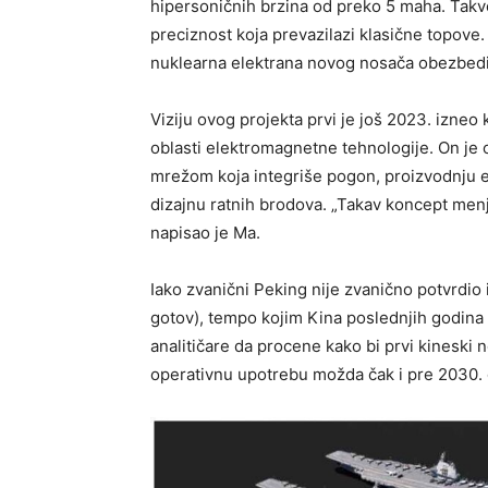
hipersoničnih brzina od preko 5 maha. Tak
preciznost koja prevazilazi klasične topove
nuklearna elektrana novog nosača obezbedi
Viziju ovog projekta prvi je još 2023. izneo
oblasti elektromagnetne tehnologije. On je
mrežom koja integriše pogon, proizvodnju e
dizajnu ratnih brodova. „Takav koncept men
napisao je Ma.
Iako zvanični Peking nije zvanično potvrdio
gotov), tempo kojim Kina poslednjih godina 
analitičare da procene kako bi prvi kineski
operativnu upotrebu možda čak i pre 2030.