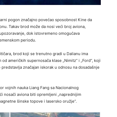
klearni pogon značajno povećao sposobnost Kine da
ionu. Takav brod može da nosi veći broj aviona,
ano upozoravanje, dok istovremeno omogućava
vremenskom periodu.
čara, brod koji se trenutno gradi u Dalianu ima
 od američkih supernosača klase „Nimitz“ i „Ford“, koji
je predstavlja značajan iskorak u odnosu na dosadašnje
sor vojnih nauka Liang Fang sa Nacionalnog
ći nosači aviona biti opremljeni „naprednijim
agnetne šinske topove i lasersko oružje“.