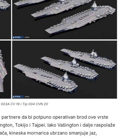
p 003A CV 19 i Tip 004 CVN 20
e partnere da bi potpuno operativan brod ove vrste
ngton, Tokijo i Tajpei. Iako Vašington i dalje raspolaže
ča, kineska mornarica ubrzano smanjuje jaz,