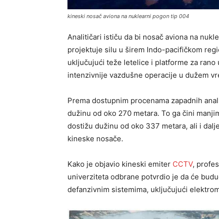
kineski nosač aviona na nuklearni pogon tip 004
Analitičari ističu da bi nosač aviona na nu
projektuje silu u širem Indo-pacifičkom reg
uključujući teže letelice i platforme za r
intenzivnije vazdušne operacije u dužem 
Prema dostupnim procenama zapadnih analiti
dužinu od oko 270 metara. To ga čini manjim
dostižu dužinu od oko 337 metara, ali i dal
kineske nosače.
Kako je objavio kineski emiter
CCTV
, profe
univerziteta odbrane potvrdio je da će budu
defanzivnim sistemima, uključujući elektrom