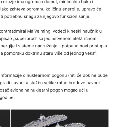
vo oružje ima ogroman domet, minimalnu buku i
. Iako zahteva ogromnu količinu energije, upravo će
ti potrebnu snagu za njegovo funkcionisanje.
 kontraadmiral Ma Veiming, vodeći kineski naučnik u
 opisao „superbrod“ sa jedinstvenom električnom
nergije i sisteme naoružanja – potpuno novi pristup u
ja pomorsku doktrinu staru više od jednog veka“,
 informacije o nuklearnom pogonu (niti će dok ne bude
gradi i uvodi u službu velike ratne brodove navodi
 nosač aviona na nuklearni pogon mogao ući u
 godine.