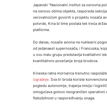
Japanski “Nacionalni institut za osnovna poli
na osnovu obima objekta, rasporeda sekcija 
verovatnoćom govoriti o projektu nosača av
potvrde, Kina bi time postala tek treća drž
platforme.
Do danas, nosače aviona na nuklearni pogo
od jedanaest supernosača, i Francuska, koj
u ovu malu grupu predstavlja kvalitativni 
kvantitativno povećanje broja brodova.
Kineska ratna mornarica trenutno raspolaže 
izgradnje
. Sva tri broda koriste konvencio
pogledu autonomije, trajanja misija i logist
omogućava gotovo neograničen operativni 
fleksibilnost u raspoređivanju snaga.