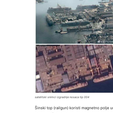
satelitski snimci izgradnje nosaca tip 004
Šinski top (railgun) koristi magnetno polje 