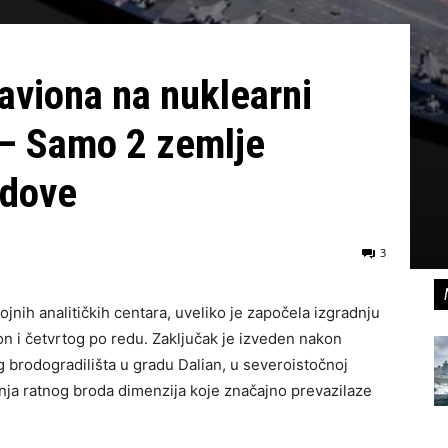
 aviona na nuklearni
 – Samo 2 zemlje
odove
3
nih analitičkih centara, uveliko je započela izgradnju
n i četvrtog po redu. Zaključak je izveden nakon
og brodogradilišta u gradu Dalian, u severoistočnoj
dnja ratnog broda dimenzija koje značajno prevazilaze