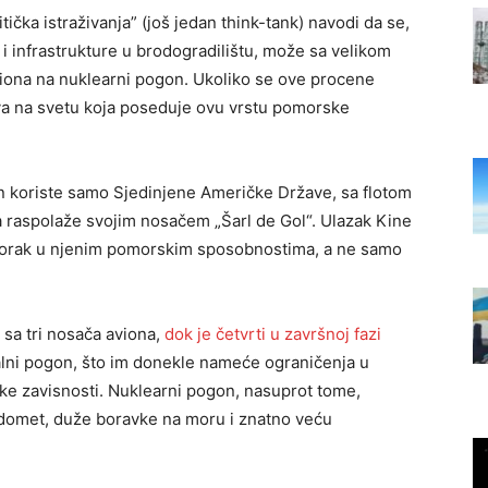
tička istraživanja” (još jedan think-tank) navodi da se,
i infrastrukture u brodogradilištu, može sa velikom
iona na nuklearni pogon. Ukoliko se ove procene
ava na svetu koja poseduje ovu vrstu pomorske
n koriste samo Sjedinjene Američke Države, sa flotom
a raspolaže svojim nosačem „Šarl de Gol“. Ulazak Kine
iskorak u njenim pomorskim sposobnostima, a ne samo
sa tri nosača aviona,
dok je četvrti u završnoj fazi
nalni pogon, što im donekle nameće ograničenja u
ičke zavisnosti. Nuklearni pogon, nasuprot tome,
domet, duže boravke na moru i znatno veću