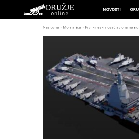
ORUŽJE
NOVOSTI
ORU
online
Naslovna
Mornarica
Prvi kineski nosač aviona na nuk