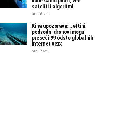
vode samo piloti, već
sateliti i algoritmi
pre 16 sati
Kina upozorava: Jeftini
podvodni dronovi mogu
preseći 99 odsto globalnih
internet veza
pre 17 sati