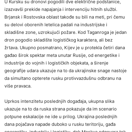
U Kursku su dronovi pogodili dve električne podstanice,
izazvavši prekide napajanja i intervenciju hitnih službi.
Brjansk i Rostovska oblast takođe su bili na meti, pri čemu
su delovi oborenih letelica padali na industrijske i
skladišne zone, uzrokujući požare. Kod Taganroga je jedan
dron pogodio skladište logističkog karaktera, ali bez
žrtava. Ukupno posmatrano, Kijev je u protekla četiri dana
gađao širok spektar meta unutar Rusije, od energetike i
industrije do vojnih i logističkih objekata, a širenje
geografije udara ukazuje na to da ukrajinske snage nastoje
da simultano opterete rusku protivvazdušnu odbranu na
više pravaca.
Uprkos intenzitetu poslednjih događaja, ukupna slika
ukazuje na to da ruska strana pokazuje da im scenario
potpune eskalacije ne ide u prilog. Ukrajina poslednjih
dana pojačava napade duboko u rusku teritoriju, gađa
energetiku, industriju i logistiku, dok Moskva odgovara tek