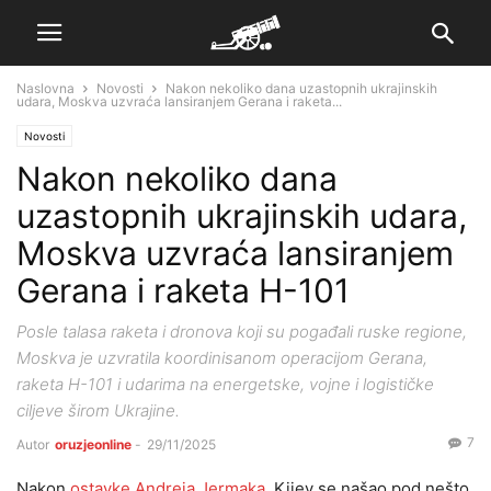
Naslovna
Novosti
Nakon nekoliko dana uzastopnih ukrajinskih
udara, Moskva uzvraća lansiranjem Gerana i raketa...
Novosti
Nakon nekoliko dana
uzastopnih ukrajinskih udara,
Moskva uzvraća lansiranjem
Gerana i raketa H-101
Posle talasa raketa i dronova koji su pogađali ruske regione,
Moskva je uzvratila koordinisanom operacijom Gerana,
raketa H-101 i udarima na energetske, vojne i logističke
ciljeve širom Ukrajine.
7
Autor
oruzjeonline
-
29/11/2025
Nakon
ostavke Andreja Jermaka
, Kijev se našao pod nešto