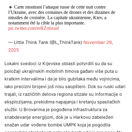
🔸 Carte montrant l’attaque russe de cette nuit contre
l’Ukraine, avec des centaines de drones et des dizaines de
missiles de croisière. La capitale ukrainienne, Kiev, a
notamment été la cible la plus importante.
pic.twitter.com/reRZrmxuif
— Little Think Tank (@L_ThinkTank)
November 29,
2025
Lokalni svedoci iz Kijevske oblasti potvrdili su da su
položaji ukrajinskih mobilnih timova gađani više puta u
kratkim intervalima i da je bilo gubitaka među vojnicima,
iako precizni brojevi još nisu saopšteni. Dok su ruski udari
trajali, iz različitih delova regiona stizale su informacije o
eksplozijama, prekidima napajanja i kretanju spasilačkih
službi. U Brovarima je pogođena infrastruktura za
snabdevanje energijom, dok je u Harkovu zabeležen
snažan udar vođene bombe UMPK koja je pogodila