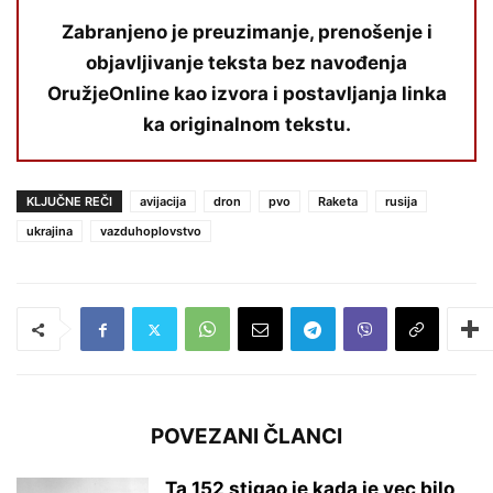
Zabranjeno je preuzimanje, prenošenje i
objavljivanje teksta bez navođenja
OružjeOnline kao izvora i postavljanja linka
ka originalnom tekstu.
KLJUČNE REČI
avijacija
dron
pvo
Raketa
rusija
ukrajina
vazduhoplovstvo
POVEZANI ČLANCI
Ta 152 stigao je kada je vec bilo