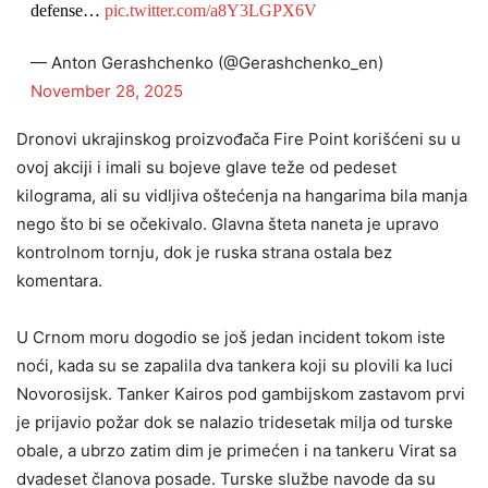
defense…
pic.twitter.com/a8Y3LGPX6V
— Anton Gerashchenko (@Gerashchenko_en)
November 28, 2025
Dronovi ukrajinskog proizvođača Fire Point korišćeni su u
ovoj akciji i imali su bojeve glave teže od pedeset
kilograma, ali su vidljiva oštećenja na hangarima bila manja
nego što bi se očekivalo. Glavna šteta naneta je upravo
kontrolnom tornju, dok je ruska strana ostala bez
komentara.
U Crnom moru dogodio se još jedan incident tokom iste
noći, kada su se zapalila dva tankera koji su plovili ka luci
Novorosijsk. Tanker Kairos pod gambijskom zastavom prvi
je prijavio požar dok se nalazio tridesetak milja od turske
obale, a ubrzo zatim dim je primećen i na tankeru Virat sa
dvadeset članova posade. Turske službe navode da su