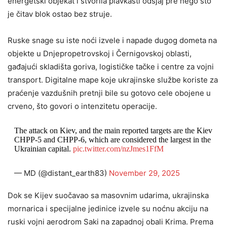
energetski objekat i stvorila plavkasti odsjaj pre nego što
je čitav blok ostao bez struje.
Ruske snage su iste noći izvele i napade dugog dometa na
objekte u Dnjepropetrovskoj i Černigovskoj oblasti,
gađajući skladišta goriva, logističke tačke i centre za vojni
transport. Digitalne mape koje ukrajinske službe koriste za
praćenje vazdušnih pretnji bile su gotovo cele obojene u
crveno, što govori o intenzitetu operacije.
The attack on Kiev, and the main reported targets are the Kiev
CHPP-5 and CHPP-6, which are considered the largest in the
Ukrainian capital.
pic.twitter.com/nzJmes1FfM
— MD (@distant_earth83)
November 29, 2025
Dok se Kijev suočavao sa masovnim udarima, ukrajinska
mornarica i specijalne jedinice izvele su noćnu akciju na
ruski vojni aerodrom Saki na zapadnoj obali Krima. Prema