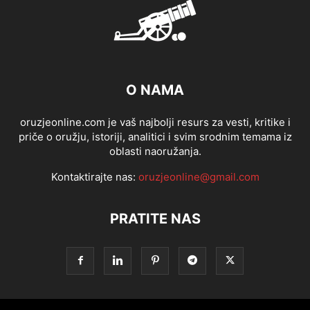
O NAMA
oruzjeonline.com je vaš najbolji resurs za vesti, kritike i
priče o oružju, istoriji, analitici i svim srodnim temama iz
oblasti naoružanja.
Kontaktirajte nas:
oruzjeonline@gmail.com
PRATITE NAS