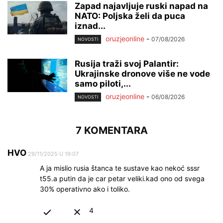
Zapad najavljuje ruski napad na
NATO: Poljska želi da puca
iznad...
oruzjeonline
-
07/08/2026
NOVOSTI
Rusija traži svoj Palantir:
Ukrajinske dronove više ne vode
samo piloti,...
oruzjeonline
-
06/08/2026
NOVOSTI
7 KOMENTARA
HVO
29/11/2025 U 19:07
A ja mislio rusia štanca te sustave kao nekoć sssr
t55.a putin da je car petar veliki.kad ono od svega
30% operativno ako i toliko.
4