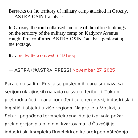
Barracks on the territory of military camp attacked in Grozny,
— ASTRA OSINT analysis
In Grozny, the roof collapsed and one of the office buildings
on the territory of the military camp on Kadyrov Avenue
caught fire, confirmed ASTRA OSINT analyst, geolocating
the footage.
It…
pic.twitter.com/ws6SEDTuoq
— ASTRA (@ASTRA_PRESS)
November 27, 2025
Paralelno sa tim, Rusija se poslednjih dana suočava sa
serijom ukrajinskih napada na svojoj teritoriji. Tokom
prethodna četiri dana pogođeni su energetski, industrijski i
logistički objekti u više regiona. Najpre je u Moskvi, u
Šaturi, pogođena termoelektrana, što je izazvalo požar i
prekid grejanja u okolnim kvartovima. U Čuvašiji je
industrijski kompleks Ruselektronike pretrpeo oštećenja