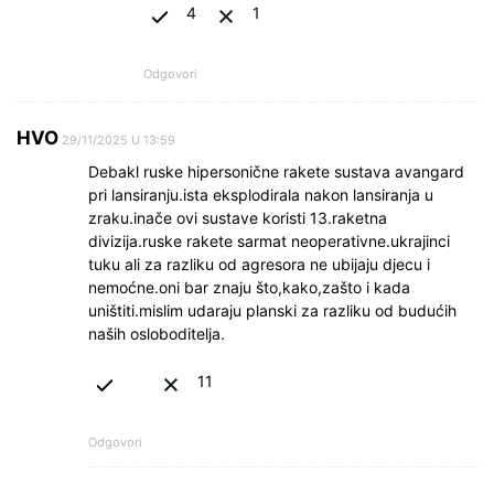
4
1
Odgovori
HVO
29/11/2025 U 13:59
Debakl ruske hipersonične rakete sustava avangard
pri lansiranju.ista eksplodirala nakon lansiranja u
zraku.inače ovi sustave koristi 13.raketna
divizija.ruske rakete sarmat neoperativne.ukrajinci
tuku ali za razliku od agresora ne ubijaju djecu i
nemoćne.oni bar znaju što,kako,zašto i kada
uništiti.mislim udaraju planski za razliku od budućih
naših osloboditelja.
11
Odgovori