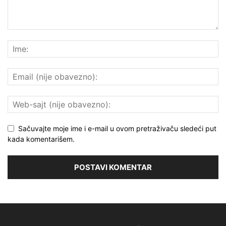
Sačuvajte moje ime i e-mail u ovom pretraživaču sledeći put
kada komentarišem.