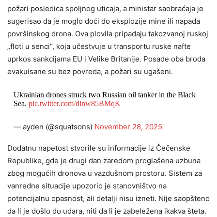
požari posledica spoljnog uticaja, a ministar saobraćaja je
sugerisao da je moglo doći do eksplozije mine ili napada
površinskog drona. Ova plovila pripadaju takozvanoj ruskoj
„floti u senci“, koja učestvuje u transportu ruske nafte
uprkos sankcijama EU i Velike Britanije. Posade oba broda
evakuisane su bez povreda, a požari su ugašeni.
Ukrainian drones struck two Russian oil tanker in the Black
Sea.
pic.twitter.com/dinw85BMqK
— ayden (@squatsons)
November 28, 2025
Dodatnu napetost stvorile su informacije iz Čečenske
Republike, gde je drugi dan zaredom proglašena uzbuna
zbog mogućih dronova u vazdušnom prostoru. Sistem za
vanredne situacije upozorio je stanovništvo na
potencijalnu opasnost, ali detalji nisu izneti. Nije saopšteno
da li je došlo do udara, niti da li je zabeležena ikakva šteta.