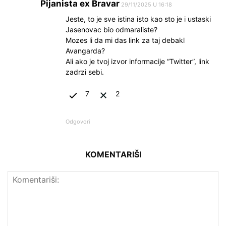
Pijanista ex Bravar
29/11/2025 U 16:18
Jeste, to je sve istina isto kao sto je i ustaski
Jasenovac bio odmaraliste?
Mozes li da mi das link za taj debakl
Avangarda?
Ali ako je tvoj izvor informacije “Twitter”, link
zadrzi sebi.
7
2
Odgovori
KOMENTARIŠI