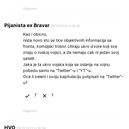
Odgovori
Pijanista ex Bravar
29/11/2025 U 18:50
Kao i obicno,
nista novo sto se tice objektivnih informacija sa
fronta, komsijski trolovi citiraju ukro izvore koji sve
znaju o ruskoj vojsci, a da nemaju cak ni jedan svoj
satelit.
Jaka je ta ukro vojska koja se oslanja na vojnu
pobedu samo na “Twitter”-u i “YT”-u.
Oce li zeleni i svoju kapitulaciju potpisati na “Twitter”-
u?
7
1
Odgovori
HVO
29/11/2025 U 16:34