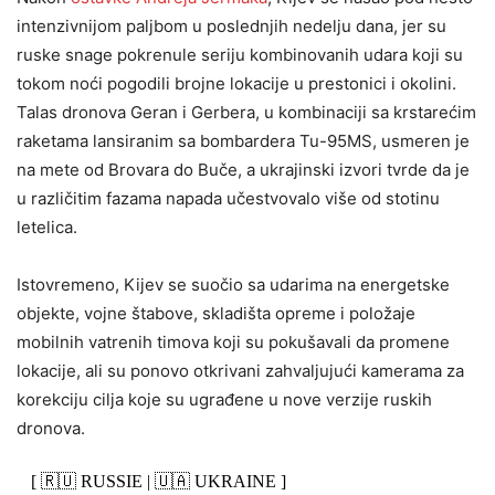
intenzivnijom paljbom u poslednjih nedelju dana, jer su
ruske snage pokrenule seriju kombinovanih udara koji su
tokom noći pogodili brojne lokacije u prestonici i okolini.
Talas dronova Geran i Gerbera, u kombinaciji sa krstarećim
raketama lansiranim sa bombardera Tu-95MS, usmeren je
na mete od Brovara do Buče, a ukrajinski izvori tvrde da je
u različitim fazama napada učestvovalo više od stotinu
letelica.
Istovremeno, Kijev se suočio sa udarima na energetske
objekte, vojne štabove, skladišta opreme i položaje
mobilnih vatrenih timova koji su pokušavali da promene
lokacije, ali su ponovo otkrivani zahvaljujući kamerama za
korekciju cilja koje su ugrađene u nove verzije ruskih
dronova.
[ 🇷🇺 RUSSIE | 🇺🇦 UKRAINE ]