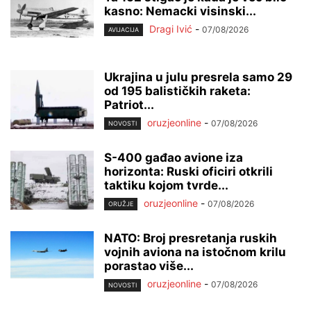
kasno: Nemacki visinski...
Dragi Ivić
-
07/08/2026
AVIJACIJA
Ukrajina u julu presrela samo 29
od 195 balističkih raketa:
Patriot...
oruzjeonline
-
07/08/2026
NOVOSTI
S-400 gađao avione iza
horizonta: Ruski oficiri otkrili
taktiku kojom tvrde...
oruzjeonline
-
07/08/2026
ORUŽJE
NATO: Broj presretanja ruskih
vojnih aviona na istočnom krilu
porastao više...
oruzjeonline
-
07/08/2026
NOVOSTI