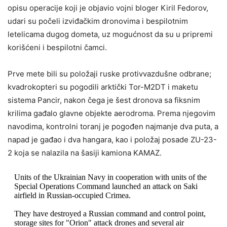
opisu operacije koji je objavio vojni bloger Kiril Fedorov,
udari su počeli izviđačkim dronovima i bespilotnim
letelicama dugog dometa, uz mogućnost da su u pripremi
korišćeni i bespilotni čamci.
Prve mete bili su položaji ruske protivvazdušne odbrane;
kvadrokopteri su pogodili arktički Tor-M2DT i maketu
sistema Pancir, nakon čega je šest dronova sa fiksnim
krilima gađalo glavne objekte aerodroma. Prema njegovim
navodima, kontrolni toranj je pogođen najmanje dva puta, a
napad je gađao i dva hangara, kao i položaj posade ZU-23-
2 koja se nalazila na šasiji kamiona KAMAZ.
Units of the Ukrainian Navy in cooperation with units of the
Special Operations Command launched an attack on Saki
airfield in Russian-occupied Crimea.
They have destroyed a Russian command and control point,
storage sites for "Orion" attack drones and several air