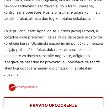
nakon višednevnog zadržavanja i to u formi umerene,
kontrolisane operacije. Rusija bira ciljane udare koji imaju
taktički efekat, ali nisu deo logike totalne eskalacije.
To je prilično jasan signal da se, uprkos javnoj retorici, u
pozadini vode pregovori i da se trude da ostave prostor za
korekcije kursa. Ukrajinski napadi imaju političku dimenziju
i ciljaju psihološki efekat, dok ruska strana, iako ima
kapacitete za daleko razornije odgovore, očigledno
izbegava da nasedne na provokacije i pokušava da zadrži
ritam koji odgovara njenim diplomatskim i strateškim
ciljevima.
oruzjeonline
PRAVNO UPOZORENJE