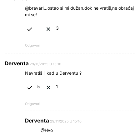
@bravar!…ostao si mi dužan.dok ne vratiš,ne obraćaj
mi se!
3
Odgovori
Derventa
29/11/2025 U 15:10
Navratiš li kad u Derventu ?
5
1
Odgovori
Derventa
29/11/2025 U 15:10
@Hvo