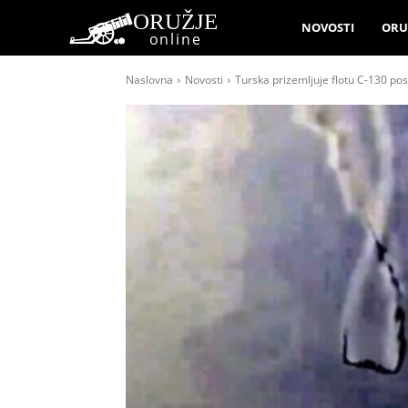
ORUŽJE
NOVOSTI
ORU
online
Naslovna
Novosti
Turska prizemljuje flotu C-130 posl