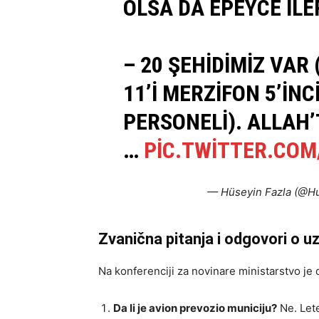
OLSA DA EPEYCE IL
– 20 ŞEHIDIMIZ VAR
11’I MERZIFON 5’INC
PERSONELI). ALLAH
…
PIC.TWITTER.CO
— Hüseyin Fazla (@H
Zvanična pitanja i odgovori o 
Na konferenciji za novinare ministarstvo je 
Da li je avion prevozio municiju?
Ne. Lete