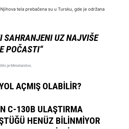
. Njihova tela prebačena su u Tursku, gde je održana
TI SAHRANJENI UZ NAJVIŠE
E POČASTI“
ilo je Ministarstvo.
YOL AÇMIŞ OLABILIR?
N C-130B ULAŞTIRMA
ŞTÜĞÜ HENÜZ BILINMIYOR