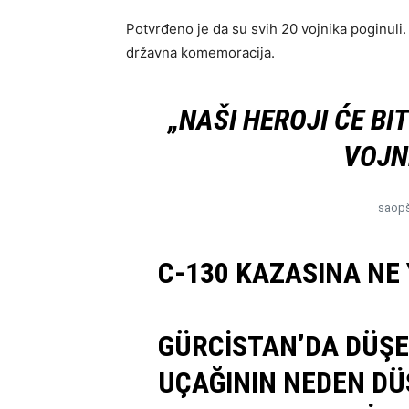
Potvrđeno je da su svih 20 vojnika poginuli
državna komemoracija.
„NAŠI HEROJI ĆE BI
VOJN
saopšt
C-130 KAZASINA NE 
GÜRCISTAN’DA DÜŞE
UÇAĞININ NEDEN DÜ