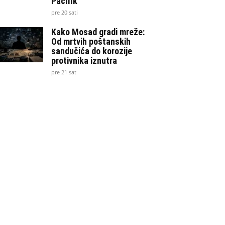
Pacifik
pre 20 sati
Kako Mosad gradi mreže:
Od mrtvih poštanskih
sandučića do korozije
protivnika iznutra
pre 21 sat