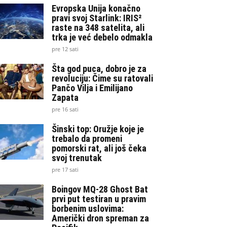
Evropska Unija konačno
pravi svoj Starlink: IRIS²
raste na 348 satelita, ali
trka je već debelo odmakla
pre 12 sati
Šta god puca, dobro je za
revoluciju: Čime su ratovali
Pančo Vilja i Emilijano
Zapata
pre 16 sati
Šinski top: Oružje koje je
trebalo da promeni
pomorski rat, ali još čeka
svoj trenutak
pre 17 sati
Boingov MQ-28 Ghost Bat
prvi put testiran u pravim
borbenim uslovima:
Američki dron spreman za