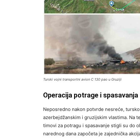
Turski vojni transportni avion C 130 pao u Gruziji
Operacija potrage i spasavanja
Neposredno nakon potvrde nesreće, tursko M
azerbejdžanskim i gruzijskim vlastima. Na ter
timovi za potragu i spasavanje stigli su do 
narednog dana započeta je zajednička akcija t