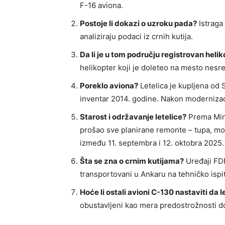
F-16 aviona.
Postoje li dokazi o uzroku pada?
Istraga
analiziraju podaci iz crnih kutija.
Da li je u tom području registrovan heli
helikopter koji je doleteo na mesto nesr
Poreklo aviona?
Letelica je kupljena od 
inventar 2014. godine. Nakon modernizaci
Starost i održavanje letelice?
Prema Mini
prošao sve planirane remonte – tupa, mot
između 11. septembra i 12. oktobra 2025.
Šta se zna o crnim kutijama?
Uređaji FDR
transportovani u Ankaru na tehničko ispit
Hoće li ostali avioni C-130 nastaviti da l
obustavljeni kao mera predostrožnosti do