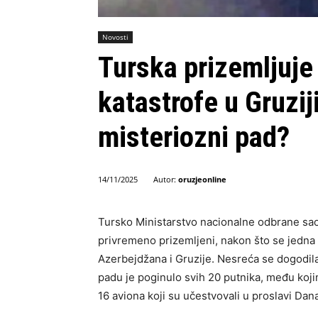
Novosti
Turska prizemljuje
katastrofe u Gruzij
misteriozni pad?
Autor:
oruzjeonline
14/11/2025
Tursko Ministarstvo nacionalne odbrane saop
privremeno prizemljeni, nakon što se jedna l
Azerbejdžana i Gruzije. Nesreća se dogodila
padu je poginulo svih 20 putnika, među kojim
16 aviona koji su učestvovali u proslavi D