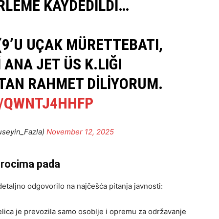
ERLEME KAYDEDILDI…
 (9’U UÇAK MÜRETTEBATI,
I ANA JET ÜS K.LIĞI
’TAN RAHMET DILIYORUM.
M/QWNTJ4HHFP
useyin_Fazla)
November 12, 2025
uzrocima pada
detaljno odgovorilo na najčešća pitanja javnosti:
lica je prevozila samo osoblje i opremu za održavanje