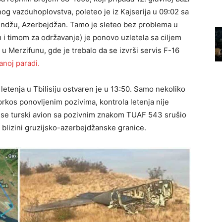
g vazduhoplovstva, poleteo je iz Kajserija u 09:02 sa
ndžu, Azerbejdžan. Tamo je sleteo bez problema u
 i timom za održavanje) je ponovo uzletela sa ciljem
u Merzifunu, gde je trebalo da se izvrši servis F-16
anoj paradi.
letenja u Tbilisiju ostvaren je u 13:50. Samo nekoliko
prkos ponovljenim pozivima, kontrola letenja nije
da se turski avion sa pozivnim znakom TUAF 543 srušio
 blizini gruzijsko-azerbejdžanske granice.