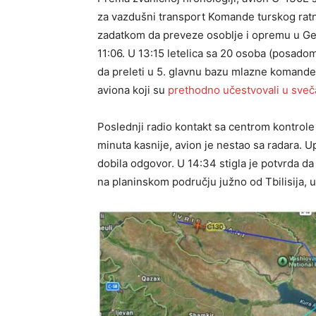
za vazdušni transport Komande turskog ratno
zadatkom da preveze osoblje i opremu u Ge
11:06. U 13:15 letelica sa 20 osoba (posadom
da preleti u 5. glavnu bazu mlazne komande 
aviona koji su
prethodno učestvovali u sveč
Poslednji radio kontakt sa centrom kontrole 
minuta kasnije, avion je nestao sa radara. U
dobila odgovor. U 14:34 stigla je potvrda 
na planinskom području južno od Tbilisija, u