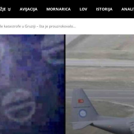
ŽJE
AVIJACIJA
MORNARICA
LOV
ISTORIJA
ANALI
e katastrofe u Gruziji – šta je prouzrokovalo...