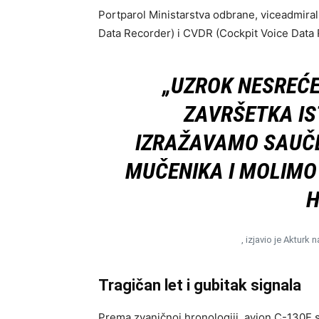
Portparol Ministarstva odbrane, viceadmiral 
Data Recorder) i CVDR (Cockpit Voice Data 
„UZROK NESREĆE
ZAVRŠETKA IS
IZRAŽAVAMO SAUČ
MUČENIKA I MOLIMO
H
, izjavio je Aktur
Tragičan let i gubitak signala
Prema zvaničnoj hronologiji, avion C-130E s