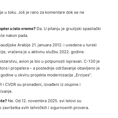
 je u toku. Još je rano za komentare dok se ne
kopter u isto vreme?
Da. U pitanju je gruzijski spasilački
eće nakon pada.
Saudijske Arabije 21. januara 2012. i uvedena u turski
je, vraćena je u aktivnu službu 2022. godine.
starstvu, avion je bio u potpunosti ispravan. C-130 je
ora i propelera – a poslednje održavanje obavljeno je
 godine u okviru projekta modernizacije „Erciyes“.
 i CVDR su pronađeni, izvađeni iz olupine i
ivanje.
ete?
Ne. Od 12. novembra 2025. svi letovi su
 završetka svih tehničkih i sigurnosnih provera.