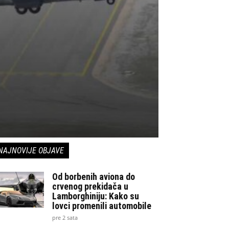
NAJNOVIJE OBJAVE
Od borbenih aviona do
crvenog prekidača u
Lamborghiniju: Kako su
lovci promenili automobile
pre 2 sata