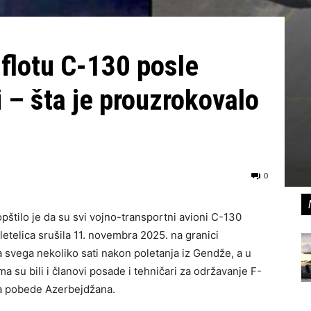
 flotu C-130 posle
i – šta je prouzrokovalo
0
štilo je da su svi vojno-transportni avioni C-130
etelica srušila 11. novembra 2025. na granici
 svega nekoliko sati nakon poletanja iz Gendže, a u
a su bili i članovi posade i tehničari za održavanje F-
ana pobede Azerbejdžana.