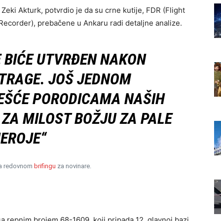
Zeki Akturk, potvrdio je da su crne kutije, FDR (Flight
Recorder), prebačene u Ankaru radi detaljne analize.
 BIĆE UTVRĐEN NAKON
TRAGE. JOŠ JEDNOM
EŠĆE PORODICAMA NAŠIH
 ZA MILOST BOŽJU ZA PALE
EROJE“
k na redovnom
brifingu
za novinare.
a repnim brojem 68-1609, koji pripada 12. glavnoj bazi