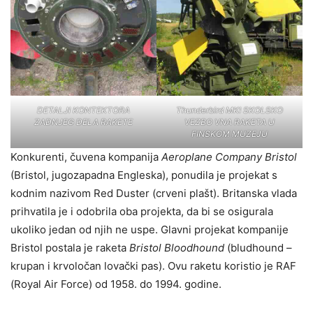
DETALJI KONTEKTORA
Thunderbird MKI SKOLSKO
ZADNJEG DELA RAKETE
VEZBO VNA RAKETA U
FINSKOM MUZEJU
Konkurenti, čuvena kompanija
Aeroplane Company Bristol
(Bristol, jugozapadna Engleska), ponudila je projekat s
kodnim nazivom Red Duster (crveni plašt). Britanska vlada
prihvatila je i odobrila oba projekta, da bi se osigurala
ukoliko jedan od njih ne uspe. Glavni projekat kompanije
Bristol postala je raketa
Bristol Bloodhound
(bludhound –
krupan i krvoločan lovački pas). Ovu raketu koristio je RAF
(Royal Air Force) od 1958. do 1994. godine.