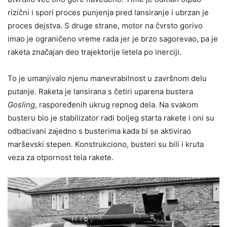
rizični i spori proces punjenja pred lansiranje i ubrzan je
proces dejstva. S druge strane, motor na čvrsto gorivo
imao je ograničeno vreme rada jer je brzo sagorevao, pa je
raketa značajan deo trajektorije letela po inerciji.
To je umanjivalo njenu manevrabilnost u završnom delu
putanje. Raketa je lansirana s četiri uparena bustera
Gosling
, raspoređenih ukrug repnog dela. Na svakom
busteru bio je stabilizator radi boljeg starta rakete i oni su
odbacivani zajedno s busterima kada bi se aktivirao
marševski stepen. Konstrukciono, busteri su bili i kruta
veza za otpornost tela rakete.