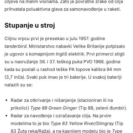
ciljeve na malim visinama. Zato je povratne zrake od cilja
prihvatala poluaktivna glava za samonavođenje u raketi.
Stupanje u stroj
Ciljnu vrpcu prvi je presekao u julu 1957. godine
tanderbird
. Ministarstvo nabavki Velike Britanije potpisalo
je ugovor s komapnijom
Ingliš elektrik
. Prvi primerci stigli
su u naoružanje 36. i 37. teškog puka PVO 1968. godine
kada su poslali u rashod teške PA topove kalibra 94 mm
(3,7 inča). Svaki puk imao je tri baterije. U svakoj bateriji
nalazili su se:
Radar za otkrivanje i nišanjenje (stacioniran ili na
prikolici)
Type 88 Green Ginger
(Tip 88, zeleni đumbir).
Radar za navođenje i ozračavanje cilja. Na prvim
modelima to je bio
Type 83 Yellow River/Stingray
(Tip
83 Žuta reka/Raža), a na kasnijem modelu bio je
Type