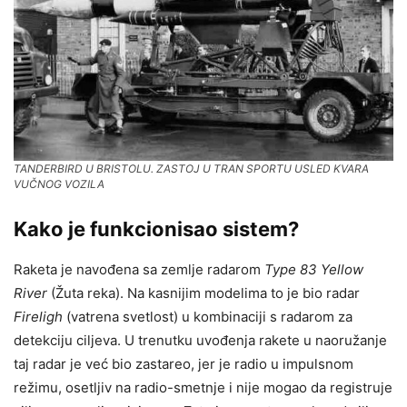
TANDERBIRD U BRISTOLU. ZASTOJ U TRAN SPORTU USLED KVARA
VUČNOG VOZILA
Kako je funkcionisao sistem?
Raketa je navođena sa zemlje radarom
Type 83 Yellow
River
(Žuta reka). Na kasnijim modelima to je bio radar
Fireligh
(vatrena svetlost) u kombinaciji s radarom za
detekciju ciljeva. U trenutku uvođenja rakete u naoružanje
taj radar je već bio zastareo, jer je radio u impulsnom
režimu, osetljiv na radio-smetnje i nije mogao da registruje