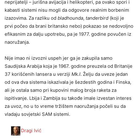
neprijatelji – jurišna avijacija i helikopteri, pa ovako spori i
kabasti sistemi nisu mogli da odgovore realnim borbenim
izazovima. Za razliku od
bladhounda
,
tanderbird
(koji je
prvi počeo da brani britansko nebo) pokazao se nedovoljno
efikasnim za dalju upotrebu, pa je 1977. godine povučen iz
naoružanja.
Nije imao ni izvozni uspeh jer ga je zakupila samo
Saudijska Arabija koja je 1967. godine preuzela od Britanije
37 korišćenih lansera u verziji
Mk.I
. Želju da uveze jedan
od ova dva sistema iskazivala je šezdestih godina i Finska,
ali je ostala samo pri kupovini malog broja raketa za
ispitivanje. Lbija i Zambija su takođe imale izvestan interes
za uvoz, no u to vreme tržištem naoružanja počeli su da
vladaju sovjetski SAM sistemi.
Dragi Ivić