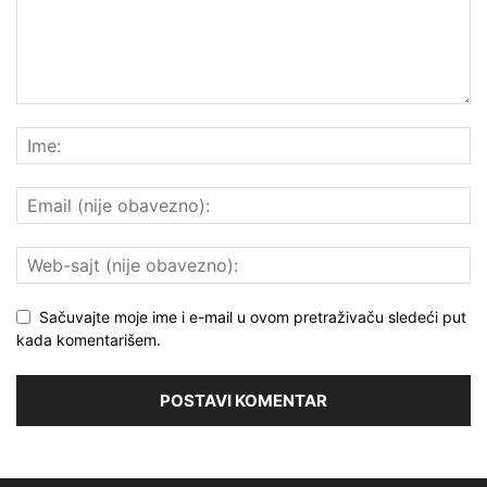
Sačuvajte moje ime i e-mail u ovom pretraživaču sledeći put
kada komentarišem.