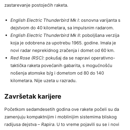
zastarevanje postojećih raketa.
English Electric Thunderbird Mk I
: osnovna varijanta s
dejstvom do 40 kilometara, sa impulsnim radarom.
English Electric Thunderbird Mk II
: poboljšana verzija
koja je odobrena za upotrebu 1965. godine. Imala je
novi radar neprekidnog zračenja i domet od 60 km.
Red Rose (RSC)
: pokušaj da se napravi operativno-
taktička raketa povećanih gabarita, s mogućnošću
nošenja atomske b/g i dometom od 80 do 140
kilometara. Nije uzeta u razradu.
Završetak karijere
Početkom sedamdesetih godina ove rakete počeli su da
zamenjuju kompaktnijim i moblinijim sistemima bliskog
radijusa dejstva –
Rapira
. U to vreme pojavili su se i novi