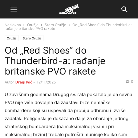
Naslovna
Oružje
Staro Oružje
Od „Red Shoes“ do Thunderbird-a:
rađanje britanske PVO rakete
Oružje
Staro Oružje
Od „Red Shoes“ do
Thunderbird-a: rađanje
britanske PVO rakete
0
Autor
Dragi Ivić
-
12/11/2025
U završnim godinama Drugog sv. rata pokazalo je da cevna
PVO nije više dovoljna da zaustavi brze nemačke
bombardere koji su uspevali da probiju odbranu i izvrše
zadatak. Poligonski je dokazano da je za obaranje jednog
strateškog bombardera (na maksimalnoj visini i pri
maksimalnoj brzini) trebalo potrošiti municije koliko sam