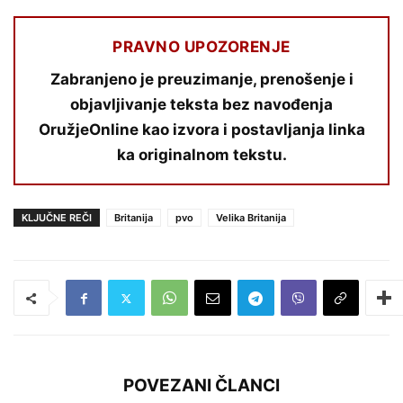
PRAVNO UPOZORENJE
Zabranjeno je preuzimanje, prenošenje i
objavljivanje teksta bez navođenja
OružjeOnline kao izvora i postavljanja linka
ka originalnom tekstu.
KLJUČNE REČI
Britanija
pvo
Velika Britanija
POVEZANI ČLANCI