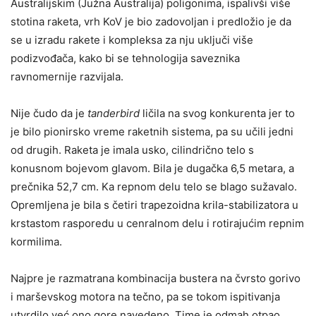
Australijskim (Južna Australija) poligonima, ispalivši više
stotina raketa, vrh KoV je bio zadovoljan i predložio je da
se u izradu rakete i kompleksa za nju uključi više
podizvođača, kako bi se tehnologija saveznika
ravnomernije razvijala.
Nije čudo da je
tanderbird
ličila na svog konkurenta jer to
je bilo pionirsko vreme raketnih sistema, pa su učili jedni
od drugih. Raketa je imala usko, cilindrično telo s
konusnom bojevom glavom. Bila je dugačka 6,5 metara, a
prečnika 52,7 cm. Ka repnom delu telo se blago sužavalo.
Opremljena je bila s četiri trapezoidna krila-stabilizatora u
krstastom rasporedu u cenralnom delu i rotirajućim repnim
kormilima.
Najpre je razmatrana kombinacija bustera na čvrsto gorivo
i marševskog motora na tečno, pa se tokom ispitivanja
utvrdilo već ono gore navedeno. Time je odmah otpao