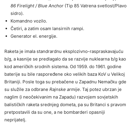
86 Firelight / Blue Anchor
(Tip 85 Vatrena svetlost/Plavo
sidro).
Komandno vozilo.
Četiri, a zatim osam lansirnih rampi.
Generator el. energije.
Raketa je imala standrardnu eksplozivno-raspraskavajuću
b/g, a kasnije se predlagalo da se razvije nuklearna b/g kao
kod američkih srodnih sistema. Od 1959. do 1961. godine
baterije su bile raspoređene oko velikih baza KoV u Velikoj
Britaniji. Posle toga su prebačene u Zapadnu Nemačku gde
su služile za odbrane
Rajnske armije
. Taj potez ubrzan je
naglim (i neočekivanim na Zapadu) razvojem sovjetskih
balističkih raketa srednjeg dometa, pa su Britanci s pravom
pretpostavili da su one, a ne bombarderi opasniji
neprijatelj.