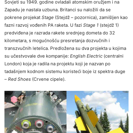
Sovjeti su 1949. godine ovladali atomskim oružjem i na
Zapadu je nastala uzbuna. Britanci su naložili da se
pokrene projekat
Stage
(Stejdž – pozornica), zamišljen kao
fazni razvoj vođenih PA raketa. U fazi
Stage 1
(stejdž 1)
predviđena je razrada rakete srednjeg dometa do 32
kilometara, s mogućnošću presretanja dozvučnih i
transzvučnih letelica. Predložena su dva projekta u kojima
su učestvovale dve kompanije:
English Electric
(centralni
London) koja je radila na projektu koji je nazvan po
tadašnjem kodnom sistemu koristeći boje iz spektra duge
–
Red Shoes
(Crvene cipele).