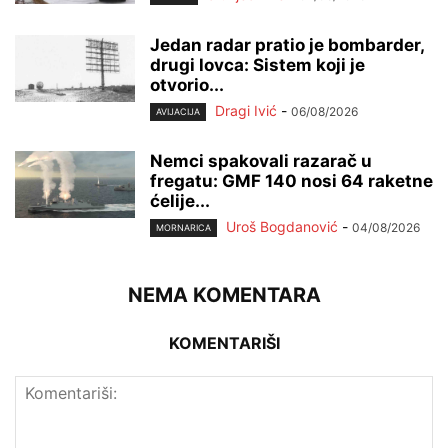
Jedan radar pratio je bombarder,
drugi lovca: Sistem koji je
otvorio...
Dragi Ivić
-
06/08/2026
AVIJACIJA
Nemci spakovali razarač u
fregatu: GMF 140 nosi 64 raketne
ćelije...
Uroš Bogdanović
-
04/08/2026
MORNARICA
NEMA KOMENTARA
KOMENTARIŠI