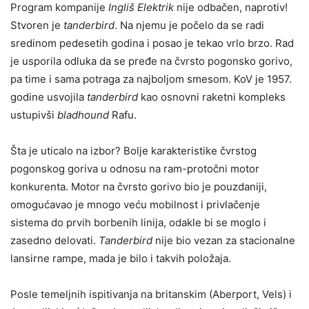
Program kompanije
Ingliš Elektrik
nije odbačen, naprotiv!
Stvoren je
tanderbird
. Na njemu je počelo da se radi
sredinom pedesetih godina i posao je tekao vrlo brzo. Rad
je usporila odluka da se pređe na čvrsto pogonsko gorivo,
pa time i sama potraga za najboljom smesom. KoV je 1957.
godine usvojila
tanderbird
kao osnovni raketni kompleks
ustupivši
bladhound
Rafu.
Šta je uticalo na izbor? Bolje karakteristike čvrstog
pogonskog goriva u odnosu na ram-protočni motor
konkurenta. Motor na čvrsto gorivo bio je pouzdaniji,
omogućavao je mnogo veću mobilnost i privlačenje
sistema do prvih borbenih linija, odakle bi se moglo i
zasedno delovati.
Tanderbird
nije bio vezan za stacionalne
lansirne rampe, mada je bilo i takvih položaja.
Posle temeljnih ispitivanja na britanskim (Aberport, Vels) i