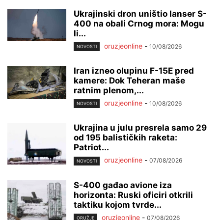
Ukrajinski dron uništio lanser S-
400 na obali Crnog mora: Mogu
li...
oruzjeonline
-
10/08/2026
NOVOSTI
Iran izneo olupinu F-15E pred
kamere: Dok Teheran maše
ratnim plenom,...
oruzjeonline
-
10/08/2026
NOVOSTI
Ukrajina u julu presrela samo 29
od 195 balističkih raketa:
Patriot...
oruzjeonline
-
07/08/2026
NOVOSTI
S-400 gađao avione iza
horizonta: Ruski oficiri otkrili
taktiku kojom tvrde...
oruzjeonline
-
07/08/2026
ORUŽJE