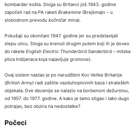
bombarder košta. Stoga su Britanci još 1943. godine
započeli rad na PA raketi
Brakemine
(Brejkmajn – u
slobodnom prevodu
kočničar mina
).
Pokušaji su okončani 1947. godine jer su predstavljali
slepu ulicu. Stoga su krenuli drugim putem koji ih je doveo
do rakete
English Electric Thunderbird
(tanderbird – mitska
ptica Indijanaca koja najavljuje gromove).
Ovaj sistem nastao je po narudžbini Kov Velike Britanije
(
British Army
) radi zaštite vazduhoplovnih baza i strateških
objekata. Dve decenije se nalazio na borbenom dežurstvu,
od 1957. do 1977. godine. A kako je tamo stigao i tako dugo
potrajao, bez obzira na nedostatke?
Počeci