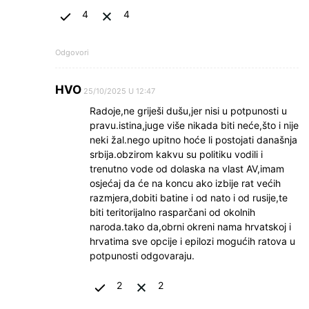
4
4
Odgovori
HVO
25/10/2025 U 12:47
Radoje,ne griješi dušu,jer nisi u potpunosti u
pravu.istina,juge više nikada biti neće,što i nije
neki žal.nego upitno hoće li postojati današnja
srbija.obzirom kakvu su politiku vodili i
trenutno vode od dolaska na vlast AV,imam
osjećaj da će na koncu ako izbije rat većih
razmjera,dobiti batine i od nato i od rusije,te
biti teritorijalno rasparčani od okolnih
naroda.tako da,obrni okreni nama hrvatskoj i
hrvatima sve opcije i epilozi mogućih ratova u
potpunosti odgovaraju.
2
2