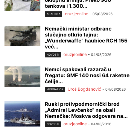
tenkova i 1.300...
oruzjeonline
-
05/08/2026
ANALITIKA
Nemački ministar odbrane
slučajno otkrio tajnu:
„Wunderwaffe“ haubice RCH 155
već...
oruzjeonline
-
04/08/2026
NOVOSTI
Nemci spakovali razarač u
fregatu: GMF 140 nosi 64 raketne
ćelije...
Uroš Bogdanović
-
04/08/2026
MORNARICA
Ruski protivpodmornički brod
„Admiral Levčenko“ na obali
Nemačke: Moskva odgovara na...
oruzjeonline
-
04/08/2026
NOVOSTI