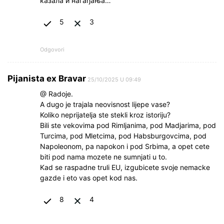
казала и нагађања…
5
3
Odgovori
Pijanista ex Bravar
25/10/2025 U 09:49
@ Radoje.
A dugo je trajala neovisnost lijepe vase?
Koliko neprijatelja ste stekli kroz istoriju?
Bili ste vekovima pod Rimljanima, pod Madjarima, pod
Turcima, pod Mletcima, pod Habsburgovcima, pod
Napoleonom, pa napokon i pod Srbima, a opet cete
biti pod nama mozete ne sumnjati u to.
Kad se raspadne truli EU, izgubicete svoje nemacke
gazde i eto vas opet kod nas.
8
4