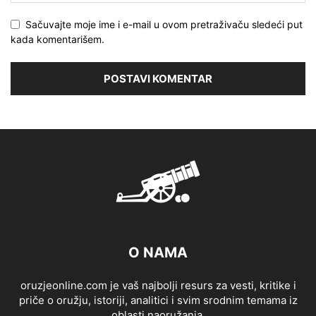
Sačuvajte moje ime i e-mail u ovom pretraživaču sledeći put
kada komentarišem.
O NAMA
oruzjeonline.com je vaš najbolji resurs za vesti, kritike i
priče o oružju, istoriji, analitici i svim srodnim temama iz
oblasti naoružanja.