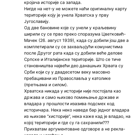
кројача историје са запада.
Нигде на нет-у не можете наћи оригиналну карту
територије коју је унела Хрватска у прву
Југославију.
Од две бановине које су унели у краљевину
ширили су се прво преко споразума Цветковић-
Мачек (26. август 1939), када су добили још две а
комплетирали су се захваљујући комунистима
после Другог рата када су добили веће делове
Српске и Италијанске територије. Што се тиче
становништва највећи део данашњих Хрвата су
Срби који су у двадесетом веку масовно
пребацивани из Православља у католике
(претњама и силом).
Хрватска никада у историји није постојала као
држава и само њихово помињање државе и
владара у прошлости изазива подсмех код
историчара. Нека неко наведе бар једног владара
из њихове “хисторије”, нека каже кад је владао, на
којој територији и где су га сахранили???
Прихватам аргументоване одговоре а не рекла-