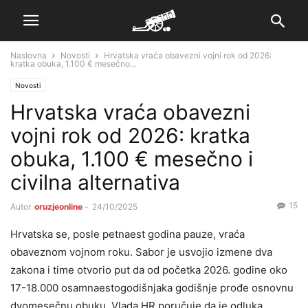
Naslovna
Novosti
Hrvatska vraća obavezni vojni rok od 2026:
kratka obuka, 1.100 € mesečno...
Novosti
Hrvatska vraća obavezni
vojni rok od 2026: kratka
obuka, 1.100 € mesečno i
civilna alternativa
15
Autor
oruzjeonline
-
24/10/2025
Hrvatska se, posle petnaest godina pauze, vraća
obaveznom vojnom roku. Sabor je usvojio izmene dva
zakona i time otvorio put da od početka 2026. godine oko
17-18.000 osamnaestogodišnjaka godišnje prođe osnovnu
dvomesečnu obuku. Vlada HR poručuje da je odluka