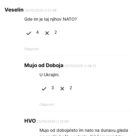
Veselin
25/10/2025 U 01:48
Gde im je taj njihov NATO?
4
2
Odgovori
Mujo od Doboja
25/10/2025 U 08:12
U Ukrajini.
3
2
Odgovori
HVO
25/10/2025 U 12:56
Mujo od doboja!eto im nato na dunavu.gleda