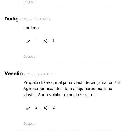
Odgovori
Dodig
25/10/2025 U 08:13
Logicno.
1
1
Odgovori
Veselin
25/10/2025 U 01:50
Propala država, mafija na vlasti decenijama, uništili
Agrokor jer nisu hteli da plaćaju harač mafiji na
vlasti… Sada vojnim rokom lože raju …
3
2
Odgovori