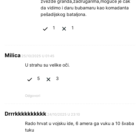
zvezde granda,zadrugarima,moguće je čak
da vidimo i daru bubamaru kao komadanta
pešadijskog bataljona.
1
1
Milica
25/10/2025 U 01:45
U strahu su velike oči.
5
3
Odgovori
Drrrkkkkkkkkkk
24/10/2025 U 23:10
Rado hrvat u vojsku ide, 6 amera ga vuku a 10 švaba
tuku