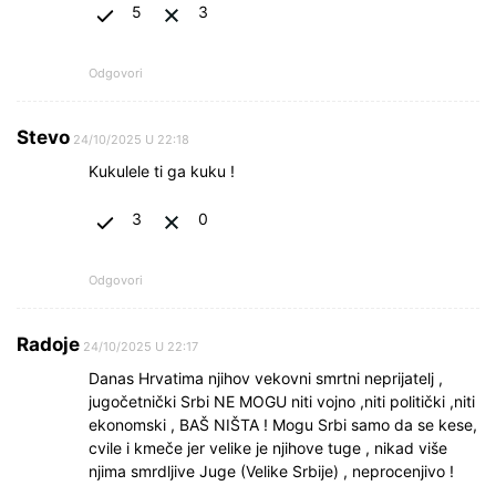
5
3
Odgovori
Stevo
24/10/2025 U 22:18
Kukulele ti ga kuku !
3
0
Odgovori
Radoje
24/10/2025 U 22:17
Danas Hrvatima njihov vekovni smrtni neprijatelj ,
jugočetnički Srbi NE MOGU niti vojno ,niti politički ,niti
ekonomski , BAŠ NIŠTA ! Mogu Srbi samo da se kese,
cvile i kmeče jer velike je njihove tuge , nikad više
njima smrdljive Juge (Velike Srbije) , neprocenjivo !