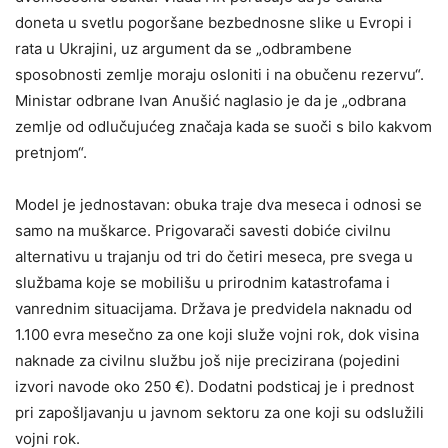
doneta u svetlu pogoršane bezbednosne slike u Evropi i
rata u Ukrajini, uz argument da se „odbrambene
sposobnosti zemlje moraju osloniti i na obučenu rezervu“.
Ministar odbrane Ivan Anušić naglasio je da je „odbrana
zemlje od odlučujućeg značaja kada se suoči s bilo kakvom
pretnjom“.
Model je jednostavan: obuka traje dva meseca i odnosi se
samo na muškarce. Prigovarači savesti dobiće civilnu
alternativu u trajanju od tri do četiri meseca, pre svega u
službama koje se mobilišu u prirodnim katastrofama i
vanrednim situacijama. Država je predvidela naknadu od
1.100 evra mesečno za one koji služe vojni rok, dok visina
naknade za civilnu službu još nije precizirana (pojedini
izvori navode oko 250 €). Dodatni podsticaj je i prednost
pri zapošljavanju u javnom sektoru za one koji su odslužili
vojni rok.