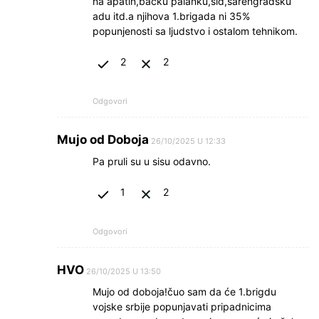
na apatin,bačku palanku,šid,šarengradsku
adu itd.a njihova 1.brigada ni 35%
popunjenosti sa ljudstvo i ostalom tehnikom.
2
2
Odgovori
Mujo od Doboja
26/10/2025 U 12:33
Pa pruli su u sisu odavno.
1
2
Odgovori
HVO
26/10/2025 U 13:50
Mujo od doboja!čuo sam da će 1.brigdu
vojske srbije popunjavati pripadnicima