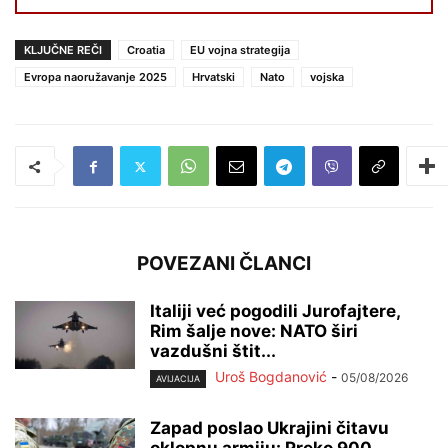
KLJUČNE REČI
Croatia
EU vojna strategija
Evropa naoružavanje 2025
Hrvatski
Nato
vojska
POVEZANI ČLANCI
Italiji već pogodili Jurofajtere,
Rim šalje nove: NATO širi
vazdušni štit...
Uroš Bogdanović
-
05/08/2026
AVIJACIJA
Zapad poslao Ukrajini čitavu
oklopnu armiju: Preko 900