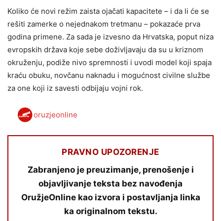
Koliko će novi režim zaista ojačati kapacitete – i da li će se
rešiti zamerke o nejednakom tretmanu – pokazaće prva
godina primene. Za sada je izvesno da Hrvatska, poput niza
evropskih država koje sebe doživljavaju da su u kriznom
okruženju, podiže nivo spremnosti i uvodi model koji spaja
kraću obuku, novčanu naknadu i mogućnost civilne službe
za one koji iz savesti odbijaju vojni rok.
oruzjeonline
PRAVNO UPOZORENJE
Zabranjeno je preuzimanje, prenošenje i
objavljivanje teksta bez navođenja
OružjeOnline kao izvora i postavljanja linka
ka originalnom tekstu.