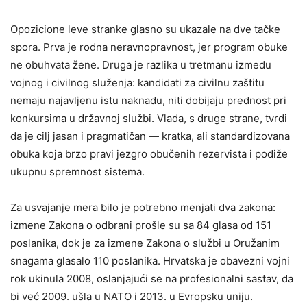
Opozicione leve stranke glasno su ukazale na dve tačke
spora. Prva je rodna neravnopravnost, jer program obuke
ne obuhvata žene. Druga je razlika u tretmanu između
vojnog i civilnog služenja: kandidati za civilnu zaštitu
nemaju najavljenu istu naknadu, niti dobijaju prednost pri
konkursima u državnoj službi. Vlada, s druge strane, tvrdi
da je cilj jasan i pragmatičan — kratka, ali standardizovana
obuka koja brzo pravi jezgro obučenih rezervista i podiže
ukupnu spremnost sistema.
Za usvajanje mera bilo je potrebno menjati dva zakona:
izmene Zakona o odbrani prošle su sa 84 glasa od 151
poslanika, dok je za izmene Zakona o službi u Oružanim
snagama glasalo 110 poslanika. Hrvatska je obavezni vojni
rok ukinula 2008, oslanjajući se na profesionalni sastav, da
bi već 2009. ušla u NATO i 2013. u Evropsku uniju.