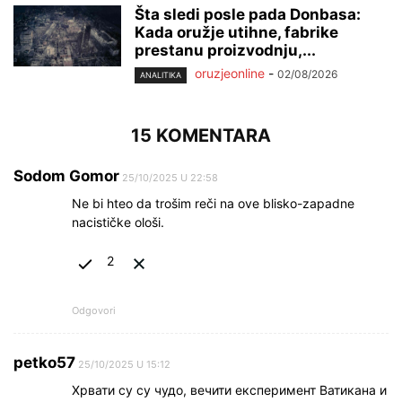
Šta sledi posle pada Donbasa:
Kada oružje utihne, fabrike
prestanu proizvodnju,...
oruzjeonline
-
02/08/2026
ANALITIKA
15 KOMENTARA
Sodom Gomor
25/10/2025 U 22:58
Ne bi hteo da trošim reči na ove blisko-zapadne
nacističke ološi.
2
Odgovori
petko57
25/10/2025 U 15:12
Хрвати су су чудо, вечити експеримент Ватикана и