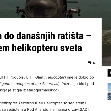
 do današnjih ratišta –
jem helikopteru sveta
13
 UH-1 Iroquois, UH –
Utility Helicopter
) ime je dobio po
digenous peoples of the Americas
). Poznat je bio i pod
koja je stigla iz starogermanskog).
helikopter Tekstron
(Bell Helicopter sa sedištem u
, sa sedištem u Rod Ajlendu, najmanjoj državi SAD).