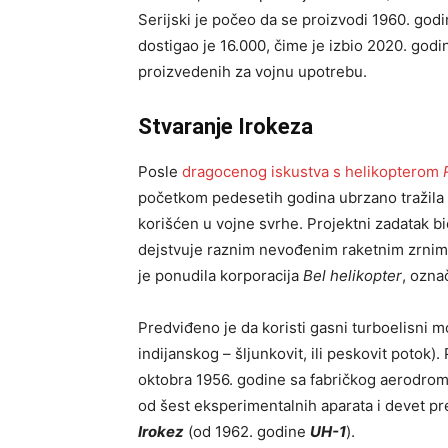
Serijski je počeo da se proizvodi 1960. godin
dostigao je 16.000, čime je izbio 2020. godi
proizvedenih za vojnu upotrebu.
Stvaranje Irokeza
Posle
dragocenog iskustva s helikopterom
početkom pedesetih godina ubrzano tražila r
korišćen u vojne svrhe. Projektni zadatak bio
dejstvuje raznim nevođenim raketnim zrnima i
je ponudila korporacija
Bel helikopter
, ozn
Predviđeno je da koristi gasni turboelisni 
indijanskog – šljunkovit, ili peskovit potok)
oktobra 1956. godine sa fabričkog aerodroma
od šest eksperimentalnih aparata i devet pr
Irokez
(od 1962. godine
UH-1
).