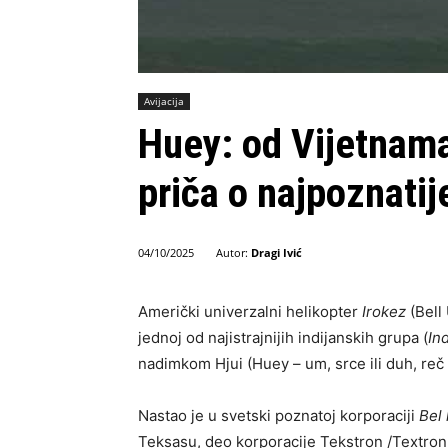
Avijacija
Huey: od Vijetnama
priča o najpoznati
Autor:
Dragi Ivić
04/10/2025
Američki univerzalni helikopter
Irokez
(Bell
jednoj od najistrajnijih indijanskih grupa (
In
nadimkom Hjui (Huey – um, srce ili duh, reč 
Nastao je u svetski poznatoj korporaciji
Bel 
Teksasu, deo korporacije Tekstron /Textron