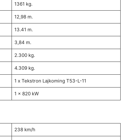
1361 kg.
12,98 m.
13.41 m.
3,84 m.
2.300 kg.
4.309 kg.
1 x Tekstron Lajkoming T53-L-11
1 x 820 kW
238 km/h