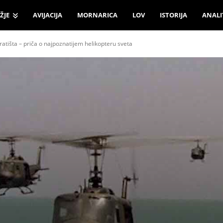
ŽJE
AVIJACIJA
MORNARICA
LOV
ISTORIJA
ANALI
atišta – priča o najpoznatijem helikopteru sveta