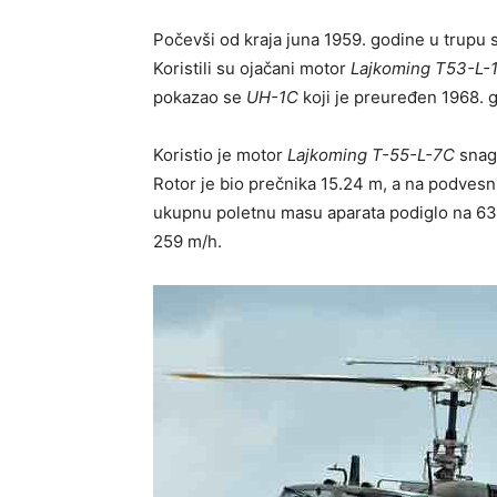
Počevši od kraja juna 1959. godine u trupu su
Koristili su ojačani motor
Lajkoming T53-L-
pokazao se
UH-1C
koji je preuređen 1968. 
Koristio je motor
Lajkoming T-55-L-7C
snage
Rotor je bio prečnika 15.24 m, a na podvesni
ukupnu poletnu masu aparata podiglo na 63
259 m/h.