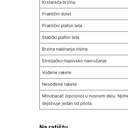
Krstareća brzina
Praktični dolet
Praktični plafon leta
Statički plafon leta
Brzina nabiranja visine
Streljačko-topovsko naoružanje
Vođene rakete
Nevođene rakete
Minobacač (opciono) u nosnom delu. Njim
dejstvuje jedan od pilota.
Na ratištu