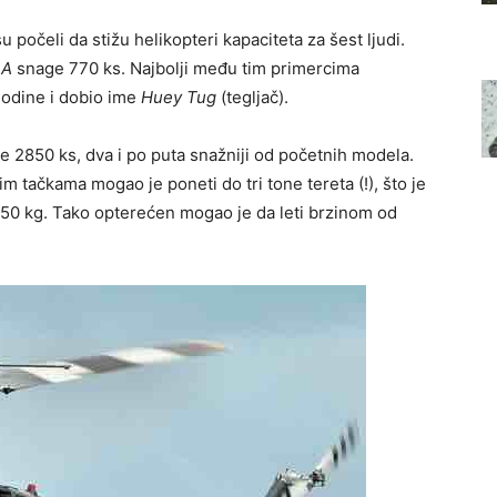
 počeli da stižu helikopteri kapaciteta za šest ljudi.
1A
snage 770 ks. Najbolji među tim primercima
godine i dobio ime
Huey Tug
(tegljač).
 2850 ks, dva i po puta snažniji od početnih modela.
m tačkama mogao je poneti do tri tone tereta (!), što je
50 kg. Tako opterećen mogao je da leti brzinom od