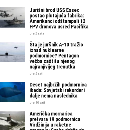
Jurišni brod USS Essex
postao plutajuća fabrika:
Amerikanci odštampali 12
FPV dronova usred Pacifika
pre 3 sata
Šta je juršnik A-10 tražio
iznad nuklearne
podmornice? Pentagon
vežba zaštitu njenog
najranjivijeg trenutka
pre 5 sati
Deset najbržih podmornica
ikada: Sovjetski rekorder i
dalje nema naslednika
pre 16 sati
Američka mornarica
pretvara 19 podmornica
Virdžinija u raketne