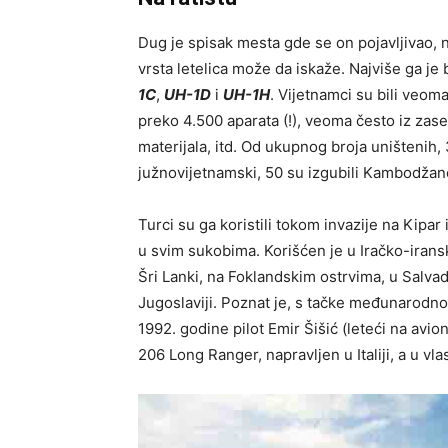
Dug je spisak mesta gde se on pojavljivao, n
vrsta letelica može da iskaže. Najviše ga je
1C
,
UH-1D
i
UH-1H
. Vijetnamci su bili veoma 
preko 4.500 aparata (!), veoma često iz zase
materijala, itd. Od ukupnog broja uništenih,
južnovijetnamski, 50 su izgubili Kambodžanc
Turci su ga koristili tokom invazije na Kipar
u svim sukobima. Korišćen je u Iračko-irans
Šri Lanki, na Foklandskim ostrvima, u Salvad
Jugoslaviji. Poznat je, s tačke međunarodn
1992. godine pilot Emir Šišić (leteći na avi
206 Long Ranger, napravljen u Italiji, a u vl