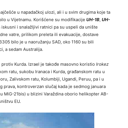
ajčešće u napadačkoj ulozi, ali i u svim drugima koje ta
 bilo u Vijetnamu. Korišćene su modifikacije
UH-1B
,
UH-
iskusni i snalažljivi ratnici pa su uspeli da unište
dne vatre, prilikom preleta ili evakuacije, dostave
 3305 bilo je u naoružanju SAD, oko 1160 su bili
i, a sedam Australija.
 i protiv Kurda. Izrael je takođe masovno koristio
Irokez
kom ratu, sukobu Iranaca i Kurda, građanskom ratu u
oru, Zalivskom ratu, Kolumbiji, Ugandi, Peruu, pa i u
og prava, kontroverzan slučaj kada je sedmog januara
onu MiG-21bis) u blizini Varaždina oborio helikopter AB-
asništvu EU.