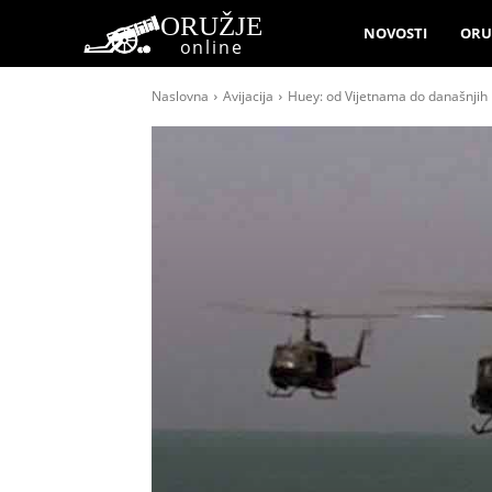
ORUŽJE
NOVOSTI
ORU
online
Naslovna
Avijacija
Huey: od Vijetnama do današnjih r