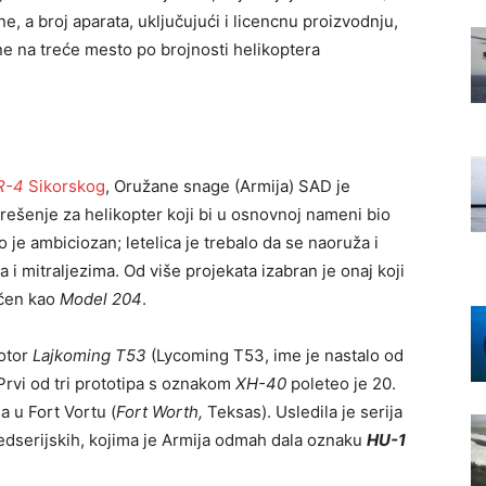
e, a broj aparata, uključujući i licencnu proizvodnju,
ne na treće mesto po brojnosti helikoptera
R-4
Sikorskog
, Oružane snage (Armija) SAD je
ešenje za helikopter koji bi u osnovnoj nameni bio
 je ambiciozan; letelica je trebalo da se naoruža i
 mitraljezima. Od više projekata izabran je onaj koji
ačen kao
Model 204
.
motor
Lajkoming T53
(Lycoming T53, ime je nastalo od
. Prvi od tri prototipa s oznakom
XH-40
poleteo je 20.
 u Fort Vortu (
Fort Worth,
Teksas). Usledila je serija
edserijskih, kojima je Armija odmah dala oznaku
HU-1