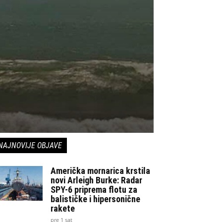
NAJNOVIJE OBJAVE
Američka mornarica krstila
novi Arleigh Burke: Radar
SPY-6 priprema flotu za
balističke i hipersonične
rakete
pre 1 sat