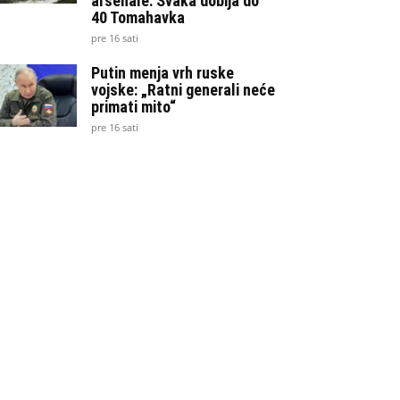
arsenale: Svaka dobija do
40 Tomahavka
pre 16 sati
Putin menja vrh ruske
vojske: „Ratni generali neće
primati mito“
pre 16 sati