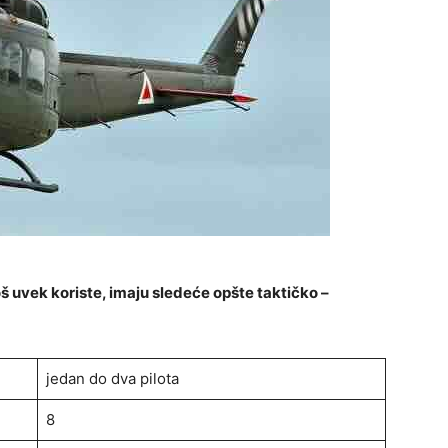
 još uvek koriste, imaju sledeće opšte taktičko –
jedan do dva pilota
8