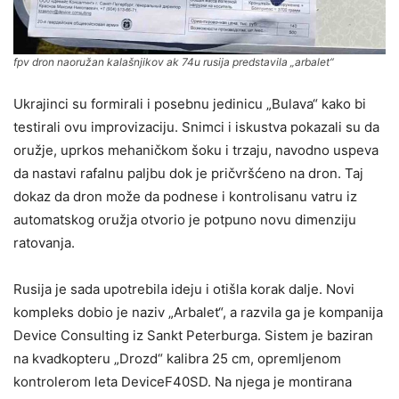
fpv dron naoružan kalašnjikov ak 74u rusija predstavila „arbalet“
Ukrajinci su formirali i posebnu jedinicu „Bulava“ kako bi
testirali ovu improvizaciju. Snimci i iskustva pokazali su da
oružje, uprkos mehaničkom šoku i trzaju, navodno uspeva
da nastavi rafalnu paljbu dok je pričvršćeno na dron. Taj
dokaz da dron može da podnese i kontrolisanu vatru iz
automatskog oružja otvorio je potpuno novu dimenziju
ratovanja.
Rusija je sada upotrebila ideju i otišla korak dalje. Novi
kompleks dobio je naziv „Arbalet“, a razvila ga je kompanija
Device Consulting iz Sankt Peterburga. Sistem je baziran
na kvadkopteru „Drozd“ kalibra 25 cm, opremljenom
kontrolerom leta DeviceF40SD. Na njega je montirana