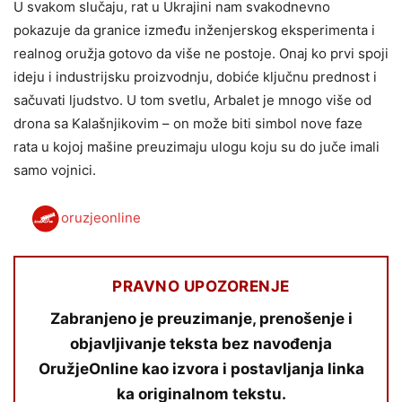
U svakom slučaju, rat u Ukrajini nam svakodnevno
pokazuje da granice između inženjerskog eksperimenta i
realnog oružja gotovo da više ne postoje. Onaj ko prvi spoji
ideju i industrijsku proizvodnju, dobiće ključnu prednost i
sačuvati ljudstvo. U tom svetlu, Arbalet je mnogo više od
drona sa Kalašnjikovim – on može biti simbol nove faze
rata u kojoj mašine preuzimaju ulogu koju su do juče imali
samo vojnici.
oruzjeonline
PRAVNO UPOZORENJE
Zabranjeno je preuzimanje, prenošenje i
objavljivanje teksta bez navođenja
OružjeOnline kao izvora i postavljanja linka
ka originalnom tekstu.