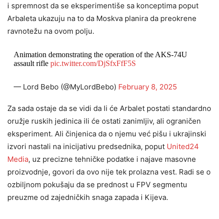
i spremnost da se eksperimentiše sa konceptima poput
Arbaleta ukazuju na to da Moskva planira da preokrene
ravnotežu na ovom polju.
Animation demonstrating the operation of the AKS-74U
assault rifle
pic.twitter.com/DjSfxFfF5S
— Lord Bebo (@MyLordBebo)
February 8, 2025
Za sada ostaje da se vidi da li će Arbalet postati standardno
oružje ruskih jedinica ili će ostati zanimljiv, ali ograničen
eksperiment. Ali činjenica da o njemu već pišu i ukrajinski
izvori nastali na inicijativu predsednika, poput
United24
Media
, uz precizne tehničke podatke i najave masovne
proizvodnje, govori da ovo nije tek prolazna vest. Radi se o
ozbiljnom pokušaju da se prednost u FPV segmentu
preuzme od zajedničkih snaga zapada i Kijeva.