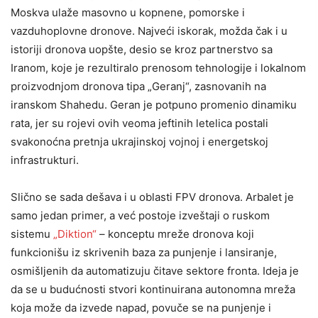
Moskva ulaže masovno u kopnene, pomorske i
vazduhoplovne dronove. Najveći iskorak, možda čak i u
istoriji dronova uopšte, desio se kroz partnerstvo sa
Iranom, koje je rezultiralo prenosom tehnologije i lokalnom
proizvodnjom dronova tipa „Geranj“, zasnovanih na
iranskom Shahedu. Geran je potpuno promenio dinamiku
rata, jer su rojevi ovih veoma jeftinih letelica postali
svakonoćna pretnja ukrajinskoj vojnoj i energetskoj
infrastrukturi.
Slično se sada dešava i u oblasti FPV dronova. Arbalet je
samo jedan primer, a već postoje izveštaji o ruskom
sistemu
„Diktion“
– konceptu mreže dronova koji
funkcionišu iz skrivenih baza za punjenje i lansiranje,
osmišljenih da automatizuju čitave sektore fronta. Ideja je
da se u budućnosti stvori kontinuirana autonomna mreža
koja može da izvede napad, povuče se na punjenje i