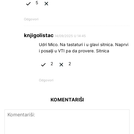
5
Odgovori
knjigolistac
14/09/2025 U 14:45
Udri Mico. Na tastaturi i u glavi sitnica. Naprvi
i posalji u VTI pa da provere. Sitnica
2
2
Odgovori
KOMENTARIŠI