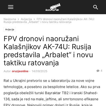
Naslovna
Avijacija
FPV dronovi naoružani Kalašnjikov AK-74U:
Rusija predstavila „Arbalet“ i novu taktiku ratovanja
Avijacija
FPV dronovi naoružani
Kalašnjikov AK-74U: Rusija
predstavila „Arbalet“ i novu
taktiku ratovanja
4
Autor
oruzjeonline
-
14/09/2025
Rat u Ukrajini pretvorio se u laboratoriju za nove vojne
tehnologije, a posebno za bespilotne letelice. Ako su prva
poglavlja obeležili turski Bayraktar TB2 i iranski Shahed-
136, sada je red na male, jeftine, ali smrtonosno efikasne
FPV dronove. Najnoviji primer dolazi iz Rusije, koja je