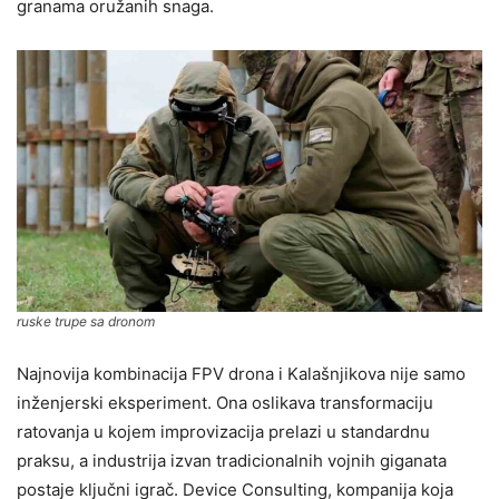
granama oružanih snaga.
ruske trupe sa dronom
Najnovija kombinacija FPV drona i Kalašnjikova nije samo
inženjerski eksperiment. Ona oslikava transformaciju
ratovanja u kojem improvizacija prelazi u standardnu
praksu, a industrija izvan tradicionalnih vojnih giganata
postaje ključni igrač. Device Consulting, kompanija koja