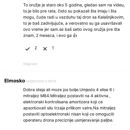
To oružje je staro oko 5 godina, gledao sam na videu,
to.je bilo pre rata, čisto su pokazali šta imaju i šta
mogu, čuda radi u vazduhu taj dron sa Kalašnjikovim,
to je baš zadivljujuće, a verovatno su ga usavršavali
ovo vreme jer sam.se baš setio ovog oružja pre šta
znam, 2 meseca, i evo ga 👍
2
1
Odgovori
Elmosko
14/09/2025 U 09:15
Dobra ideja ali moze jos bolje.Umjesto 4 elise 6 i
mitraljez M84.Mitraljez postaviti na 4 aktivna ,
elektronski kontrolisana amortizera koji ce
apsorbovati silu trzaja prilikom vatre.Na mitraljez
postaviti optoelektronski nisan koji ce omoguciti
operateru drona preciznije usmjeravanje paljbe.