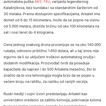
automatska puška
AKS-74U
, varijanta legendarnog
Kalašnjikova, bez kundaka i sa standardnim šaržerom od
30 metaka. Prema dostupnim specifikacijama, Arbalet ima
domet od 6 do 15 kilometara, može da se popne na visinu
od 5.000 metara, dostiže brzinu od oko 100 kilometara na
sat i nosi teret do 4 kilograma.
Cena jednog ovakvog drona procenjuje se na oko 140.000
rubalja, odnosno približno 1.650 dolara, ali u taj iznos nije
sigurno da li su uključeni troškovi automatskog oružja i
dodatnih modifikacija. Proizvođač tvrdi da poseduje
kapacitete da napravi i do 500 Arbaleta mesečno, što bi
značilo da bi ova tehnologija mogla brzo da se pojavi u
većem broju na ratištu, za razliku od ranijih verzija.
Ruski mediji i vojni izvori predstavljaju Arbalet kao
univerzalno sredstvo za zaštitu konvoja, pokrivanje kolona