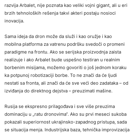
razvija Arbalet, nije poznata kao veliki vojni gigant, ali u eri
brzih tehnoloških rešenja takvi akteri postaju nosioci
inovacija.
Sama ideja da dron može da služi i kao oružje i kao
mobilna platforma za vatrenu podršku svedoči o promeni
paradigme na frontu. Ako se serijska proizvodnja zaista
realizuje i ako Arbalet bude uspešno testiran u realnim
borbenim misijama, možemo govoriti o još jednom koraku
ka potpunoj robotizaciji borbe. To ne znači da će ljudi
nestati sa fronta, ali znači da će sve veći deo zadataka – od
izviđanja do direktnog dejstva – preuzimati mašine.
Rusija se ekspresno prilagođava i sve više preuzima
dominaciju u „ratu dronovima“. Ako su prvi meseci sukoba
pokazali superiornost ukrajinsko-zapadnog pristupa, sada
se situacija menja. Industrijska baza, tehnička improvizacija