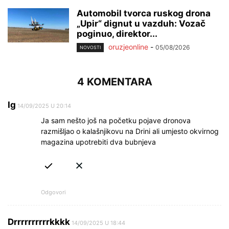
Automobil tvorca ruskog drona
„Upir“ dignut u vazduh: Vozač
poginuo, direktor...
oruzjeonline
-
05/08/2026
NOVOSTI
4 KOMENTARA
Ig
14/09/2025 U 20:14
Ja sam nešto još na početku pojave dronova
razmišljao o kalašnjikovu na Drini ali umjesto okvirnog
magazina upotrebiti dva bubnjeva
Odgovori
Drrrrrrrrrrkkkk
14/09/2025 U 18:44