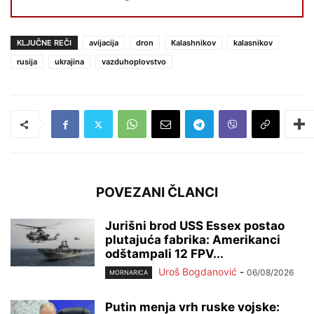
KLJUČNE REČI
avijacija
dron
Kalashnikov
kalasnikov
rusija
ukrajina
vazduhoplovstvo
POVEZANI ČLANCI
Jurišni brod USS Essex postao
plutajuća fabrika: Amerikanci
odštampali 12 FPV...
Uroš Bogdanović
-
06/08/2026
MORNARICA
Putin menja vrh ruske vojske: