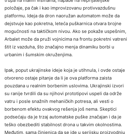
trupa na malim visinama, napade na neprijateljske
položaje, pa čak i kao improvizovanu protivvazdušnu
platformu. Ideja da dron naoružan automatom može da
dejstvuje kao pokretna, leteća puškarnica otvara brojne
mogućnosti na taktičkom nivou. Ako se pokaže uspešnim,
Arbalet može da pruži vojnicima na frontu pokretni vatreni
štit iz vazduha, što značajno menja dinamiku borbi u
urbanim i šumskim okruženjima.
Ipak, poput ukrajinske ideje koja je utihnula, i ovde ostaje
otvoreno ostaje pitanje da li je ova platforma zaista
pouzdana u realnim borbenim uslovima. Ukrajinski izvori
su ranije tvrdili da su njihovi prototipovi uspeli da održe
vatru i posle snažnih mehaničkih potresa, ali vesti o
borbenom efektu ovakvog rešenja još nema. Skeptici
podsećaju da je trzaj automatske puške značajan i da je
teško obezbediti stabilnost drona u takvim okolnostima.
Međutim, sama činjenica da se ide u serijsku proizvodnju