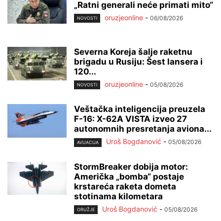
„Ratni generali neće primati mito“
oruzjeonline
-
06/08/2026
NOVOSTI
Severna Koreja šalje raketnu
brigadu u Rusiju: Šest lansera i
120...
oruzjeonline
-
05/08/2026
NOVOSTI
Veštačka inteligencija preuzela
F-16: X-62A VISTA izveo 27
autonomnih presretanja aviona...
Uroš Bogdanović
-
05/08/2026
AVIJACIJA
StormBreaker dobija motor:
Američka „bomba“ postaje
krstareća raketa dometa
stotinama kilometara
Uroš Bogdanović
-
05/08/2026
ORUŽJE