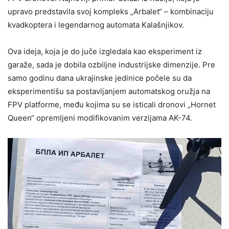
upravo predstavila svoj kompleks „Arbalet“ – kombinaciju
kvadkoptera i legendarnog automata Kalašnjikov.
Ova ideja, koja je do juče izgledala kao eksperiment iz
garaže, sada je dobila ozbiljne industrijske dimenzije. Pre
samo godinu dana ukrajinske jedinice počele su da
eksperimentišu sa postavljanjem automatskog oružja na
FPV platforme, među kojima su se isticali dronovi „Hornet
Queen“ opremljeni modifikovanim verzijama AK-74.