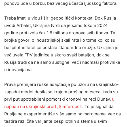
ponovo uđe u borbu, bez većeg učešća ljudskog faktora.
Treba imati u vidu i širi geopolitički kontekst. Dok Rusija
uvodi Arbalet, Ukrajina tvrdi da je samo tokom 2024.
godine proizvela čak 1,6 miliona dronova svih tipova. Ta
brojka govori o industrijskoj skali rata i o tome koliko su
bespilotne letelice postale standardno oružje. Ukrajina je
već uvela FPV jedinice u skoro svaki bataljon, dok se
Rusija trudi da ne samo sustigne, već i nadmaši protivnike
u inovacijama.
Prava premijera ruske adaptacije po uzoru na ukrajinsko-
zapadni model desila se krajem prošlog meseca, kada su
prvi put upotrebljeni pomorski dronovi na reci Dunav,
u
napadu na ukrajinski brod „Simferopol“
. To je signal da
Rusija ne eksperimentiše više samo na marginama, već da
testira različite varijante bespilotnih sistema u svim