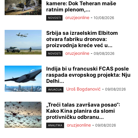
kamere: Dok Teheran maše
ratnim plenom,...
oruzjeonline
-
10/08/2026
NOVOSTI
Srbija sa izraelskim Elbitom
otvara fabriku dronova:
proizvodnja kreće već u...
oruzjeonline
-
09/08/2026
NOVOSTI
Indija bi u francuski FCAS posle
raspada evropskog projekta: Nju
Delhi...
Uroš Bogdanović
-
09/08/2026
AVIJACIJA
„Treći talas završava posao“:
Kako Kina planira da slomi
protivničku odbranu...
oruzjeonline
-
09/08/2026
ANALITIKA