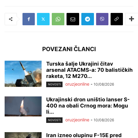
POVEZANI ČLANCI
Turska šalje Ukrajini čitav
arsenal ATACMS-a: 70 balističkih
raketa, 12 M270...
oruzjeonline
-
10/08/2026
NOVOSTI
Ukrajinski dron uništio lanser S-
400 na obali Crnog mora: Mogu
li...
oruzjeonline
-
10/08/2026
NOVOSTI
Iran izneo olupinu F-15E pred