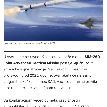
navodni render dizajna rakete aim 260
U svetu gde se ravnoteža moći sve brže menja,
AIM-260
Joint Advanced Tactical Missile
postaje ključni adut
američke vojne strategije. Sa ulaskom u masovnu
proizvodnju od 2026. godine, ova raketa će ne samo
osigurati taktičku nadmoć SAD, već i redefinisati pravila
igre u modernom vazdušnom ratovanju.
Sa kombinacijom većeg dometa, preciznosti i
kompatibilnosti sa različitim platformama, AIM-260