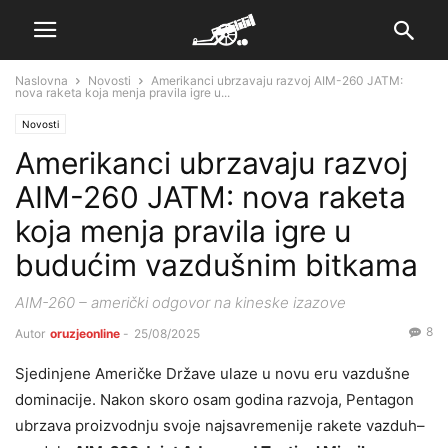
Naslovna
Novosti
Amerikanci ubrzavaju razvoj AIM-260 JATM:
nova raketa koja menja pravila igre u...
Novosti
Amerikanci ubrzavaju razvoj
AIM-260 JATM: nova raketa
koja menja pravila igre u
budućim vazdušnim bitkama
AIM-260 – američki odgovor na kineske izazove
8
Autor
oruzjeonline
-
25/08/2025
Sjedinjene Američke Države ulaze u novu eru vazdušne
dominacije. Nakon skoro osam godina razvoja, Pentagon
ubrzava proizvodnju svoje najsavremenije rakete vazduh–