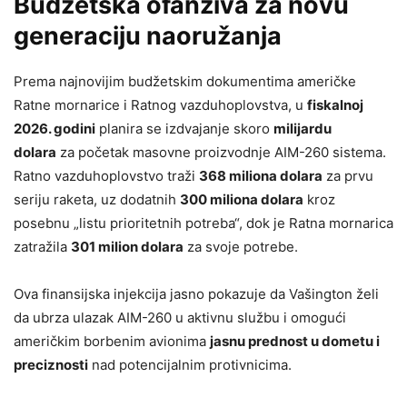
Budžetska ofanziva za novu
generaciju naoružanja
Prema najnovijim budžetskim dokumentima američke
Ratne mornarice i Ratnog vazduhoplovstva, u
fiskalnoj
2026. godini
planira se izdvajanje skoro
milijardu
dolara
za početak masovne proizvodnje AIM-260 sistema.
Ratno vazduhoplovstvo traži
368 miliona dolara
za prvu
seriju raketa, uz dodatnih
300 miliona dolara
kroz
posebnu „listu prioritetnih potreba“, dok je Ratna mornarica
zatražila
301 milion dolara
za svoje potrebe.
Ova finansijska injekcija jasno pokazuje da Vašington želi
da ubrza ulazak AIM-260 u aktivnu službu i omogući
američkim borbenim avionima
jasnu prednost u dometu i
preciznosti
nad potencijalnim protivnicima.