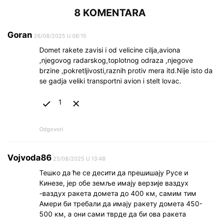
8 KOMENTARA
Goran
26/08/2025 U 06:15
Domet rakete zavisi i od velicine cilja,aviona
,njegovog radarskog,toplotnog odraza ,njegove
brzine ,pokretljivosti,raznih protiv mera itd.Nije isto da
se gadja veliki transportni avion i stelt lovac.
1
Odgovori
Vojvoda86
25/08/2025 U 13:48
Тешко да ће се десити да прешишају Русе и
Кинезе, јер обе земље имају верзије ваздух
-ваздух ракета домета до 400 км, самим тим
Амери би требали да имају ракету домета 450-
500 км, а они сами тврде да би ова ракета