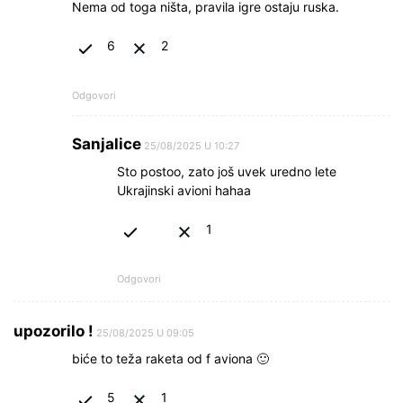
Nema od toga ništa, pravila igre ostaju ruska.
6
2
Odgovori
Sanjalice
25/08/2025 U 10:27
Sto postoo, zato još uvek uredno lete
Ukrajinski avioni hahaa
1
Odgovori
upozorilo !
25/08/2025 U 09:05
biće to teža raketa od f aviona 🙂
5
1