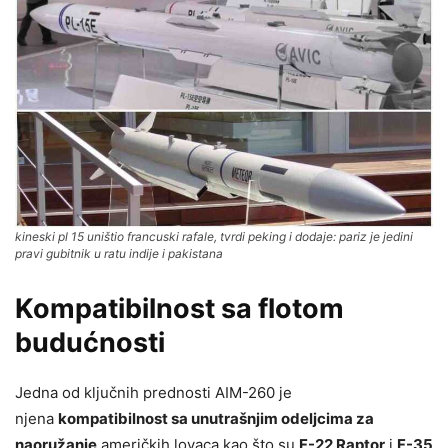
kineski pl 15 uništio francuski rafale, tvrdi peking i dodaje: pariz je jedini
pravi gubitnik u ratu indije i pakistana
Kompatibilnost sa flotom
budućnosti
Jedna od ključnih prednosti AIM-260 je
njena
kompatibilnost sa unutrašnjim odeljcima za
naoružanje
američkih lovaca kao što su
F-22 Raptor
i
F-35