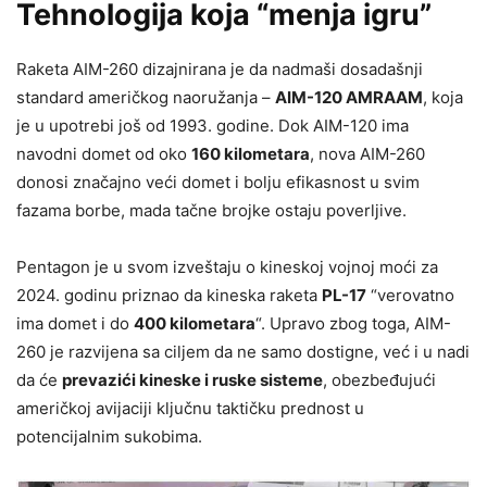
Tehnologija koja “menja igru”
Raketa AIM-260 dizajnirana je da nadmaši dosadašnji
standard američkog naoružanja –
AIM-120 AMRAAM
, koja
je u upotrebi još od 1993. godine. Dok AIM-120 ima
navodni domet od oko
160 kilometara
, nova AIM-260
donosi značajno veći domet i bolju efikasnost u svim
fazama borbe, mada tačne brojke ostaju poverljive.
Pentagon je u svom izveštaju o kineskoj vojnoj moći za
2024. godinu priznao da kineska raketa
PL-17
“verovatno
ima domet i do
400 kilometara
“. Upravo zbog toga, AIM-
260 je razvijena sa ciljem da ne samo dostigne, već i u nadi
da će
prevazići kineske i ruske sisteme
, obezbeđujući
američkoj avijaciji ključnu taktičku prednost u
potencijalnim sukobima.