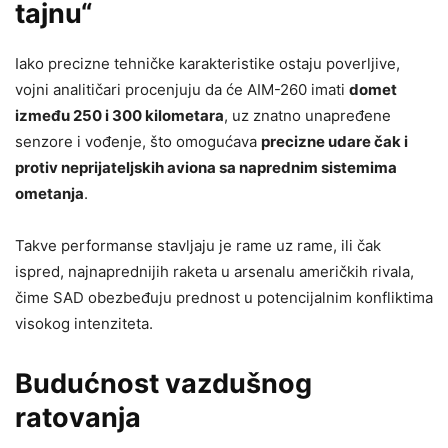
tajnu
“
Iako precizne tehničke karakteristike ostaju poverljive,
vojni analitičari procenjuju da će AIM-260 imati
domet
između 250 i 300 kilometara
, uz znatno unapređene
senzore i vođenje, što omogućava
precizne udare čak i
protiv neprijateljskih aviona sa naprednim sistemima
ometanja
.
Takve performanse stavljaju je rame uz rame, ili čak
ispred, najnaprednijih raketa u arsenalu američkih rivala,
čime SAD obezbeđuju prednost u potencijalnim konfliktima
visokog intenziteta.
Budućnost vazdušnog
ratovanja