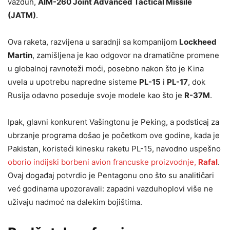
vazduh,
AIM-260 Joint Advanced Tactical Missile
(JATM)
.
Ova raketa, razvijena u saradnji sa kompanijom
Lockheed
Martin
, zamišljena je kao odgovor na dramatične promene
u globalnoj ravnoteži moći, posebno nakon što je Kina
uvela u upotrebu napredne sisteme
PL-15
i
PL-17
, dok
Rusija odavno poseduje svoje modele kao što je
R-37M
.
Ipak, glavni konkurent Vašingtonu je Peking, a podsticaj za
ubrzanje programa došao je početkom ove godine, kada je
Pakistan, koristeći kinesku raketu PL-15, navodno uspešno
oborio indijski borbeni avion francuske proizvodnje,
Rafal
.
Ovaj događaj potvrdio je Pentagonu ono što su analitičari
već godinama upozoravali: zapadni vazduhoplovi više ne
uživaju nadmoć na dalekim bojištima.