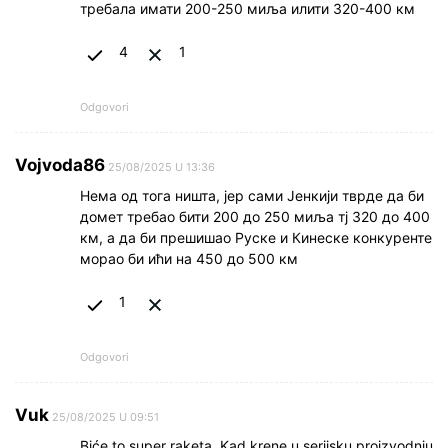
требала имати 200-250 миља илити 320-400 км
4
1
Odgovori
Vojvoda86
25/08/2025 U 13:36
Нема од тога ништа, јер сами Јенкији тврде да би
домет требао бити 200 до 250 миља тј 320 до 400
км, а да би прешишао Руске и Кинеске конкуренте
морао би ићи на 450 до 500 км
1
Odgovori
Vuk
25/08/2025 U 09:51
Biće to super raketa. Kad krene u serijsku proizvodnju