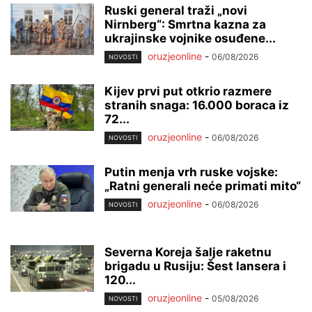
Ruski general traži „novi
Nirnberg“: Smrtna kazna za
ukrajinske vojnike osuđene...
oruzjeonline
-
06/08/2026
NOVOSTI
Kijev prvi put otkrio razmere
stranih snaga: 16.000 boraca iz
72...
oruzjeonline
-
06/08/2026
NOVOSTI
Putin menja vrh ruske vojske:
„Ratni generali neće primati mito“
oruzjeonline
-
06/08/2026
NOVOSTI
Severna Koreja šalje raketnu
brigadu u Rusiju: Šest lansera i
120...
oruzjeonline
-
05/08/2026
NOVOSTI