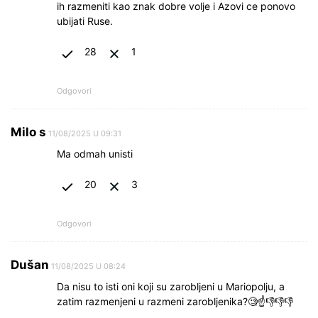
ih razmeniti kao znak dobre volje i Azovi ce ponovo
ubijati Ruse.
28
1
Odgovori
Milo s
11/08/2025 U 09:31
Ma odmah unisti
20
3
Odgovori
Dušan
11/08/2025 U 08:24
Da nisu to isti oni koji su zarobljeni u Mariopolju, a
zatim razmenjeni u razmeni zarobljenika?🧐☝👎👎👎