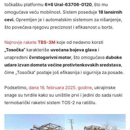
točkašku platformu
6×6 Ural-63706-0120
, što mu
omogućava veću mobilnost. Sistem poseduje
18 lansirnih
cevi
.
Opremljen je i automatskim sistemom za nišanjenje,
što povećava njegovu preciznost i efikasnost u borbi.
Najnovje rakete
TBS-3M
koje od nedavno korsti
„Tosočka“
karakteriše
uvećana bojeva glava
i
unapređeni
čvrstogorivni motor
, što omogućava
duboke
udare izvan dometa većine protivtenkovskih sredstava
,
čime „Tosočka“ postaje još efikasnija i sigurnija za posade.
Podsetimo,
dana 16. februara 2025. godine
, ukrajinske
snage su tvrdile kako su uništile prvi i jedini do sada ruski
termobarički raketni sistem TOS-2 na ratištu.