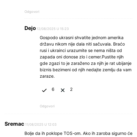
Odgovori
Dejo
12/08/2025 U 15:23
Gospodo ukrasni shvatite jednom amerika
državu nikom nije dala niti sačuvala. Braćo
rusi i ukrainci urazumite se nema ništa od
zapada oni donose zlo i cemer.Pustite njih
gde zgazi to je zaraženo za njih je rat ubijanje
biznis bezimeni od njih nedajte zemlju da vam
zaraze.
6
2
Odgovori
Sremac
11/08/2025 U 12:03
Bolje da ih poklope TOS-om. Ako ih zaroba sigurno će