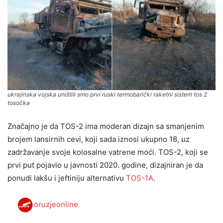
ukrajinska vojska uništili smo prvi ruski termobarički raketni sistem tos 2
tosočka
Značajno je da TOS-2 ima moderan dizajn sa smanjenim
brojem lansirnih cevi, koji sada iznosi ukupno 18, uz
zadržavanje svoje kolosalne vatrene moći. TOS-2, koji se
prvi put pojavio u javnosti 2020. godine, dizajniran je da
ponudi lakšu i jeftiniju alternativu
TOS-1A
.
oruzjeonline