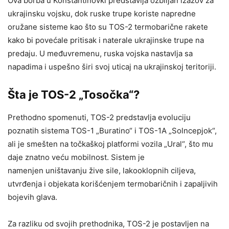
Ova borba u Konstantinovki predstavlja ozbiljan izazov za
ukrajinsku vojsku, dok ruske trupe koriste napredne
oružane sisteme kao što su TOS-2 termobarične rakete
kako bi povećale pritisak i naterale ukrajinske trupe na
predaju. U međuvremenu, ruska vojska nastavlja sa
napadima i uspešno širi svoj uticaj na ukrajinskoj teritoriji.
Šta je TOS-2 „Tosočka“?
Prethodno spomenuti, TOS-2 predstavlja evoluciju
poznatih sistema TOS-1 „Buratino“ i TOS-1A „Solncepjok“,
ali je smešten na točkaškoj platformi vozila „Ural“, što mu
daje znatno veću mobilnost. Sistem je
namenjen uništavanju žive sile, lakooklopnih ciljeva,
utvrđenja i objekata korišćenjem termobaričnih i zapaljivih
bojevih glava.
Za razliku od svojih prethodnika, TOS-2 je postavljen na