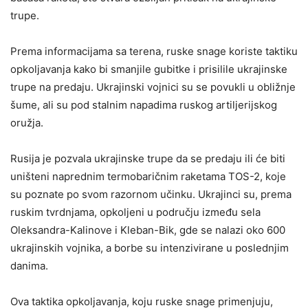
trupe.
Prema informacijama sa terena, ruske snage koriste taktiku
opkoljavanja kako bi smanjile gubitke i prisilile ukrajinske
trupe na predaju. Ukrajinski vojnici su se povukli u obližnje
šume, ali su pod stalnim napadima ruskog artiljerijskog
oružja.
Rusija je pozvala ukrajinske trupe da se predaju ili će biti
uništeni naprednim termobaričnim raketama TOS-2, koje
su poznate po svom razornom učinku. Ukrajinci su, prema
ruskim tvrdnjama, opkoljeni u području između sela
Oleksandra-Kalinove i Kleban-Bik, gde se nalazi oko 600
ukrajinskih vojnika, a borbe su intenzivirane u poslednjim
danima.
Ova taktika opkoljavanja, koju ruske snage primenjuju,