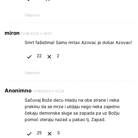
Odgovori
miron
11/08/2025 U 19:01
Smrt fašistima! Samo mrtav Azovac je dobar Azovac!
22
2
Odgovori
Anonimno
11/08/2025 U 12:29
Sačuvaj Bože decu mladu na obe strane i neka
prekinu da se mrze i ubijaju nego neka zajedno
čekaju demonske sluge sa zapada pa uz Božju
pomoć oteraju nazad u pakao tj. Zapad.
25
3