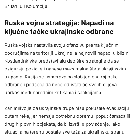
Britaniju i Kolumbiju.
Ruska vojna strategija: Napadi na
ključne tačke ukrajinske odbrane
Ruska vojska nastavlja svoju ofanzivu prema ključnim
područjima na teritoriji Ukrajine, a najnoviji napadi u blizini
Kostiantinkivke predstavljaju deo šire strategije da se
osiguraju pozicije i nanese maksimalna šteta ukrajinskim
trupama. Rusija se usmerava na slabljenje ukrajinske
odbrane i podseća da neće odustati od svojih ciljeva,
uprkos međunarodnim kritikama i sankcijama.
Zanimljivo je da ukrajinske trupe nisu pokušale evakuaciju
putem reke, jer nemaju potrebnu opremu, poput čamaca ili
drugih plovnih objekata, da bi izvršile povlačenje. Iako
situacija na terenu postaje sve teža za ukrajinsku stranu,