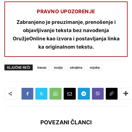
PRAVNO UPOZORENJE
Zabranjeno je preuzimanje, prenošenje i
objavljivanje teksta bez navođenja
OružjeOnline kao izvora i postavljanja linka
ka originalnom tekstu.
KLJUČNE REČI
bacac
rusija
ukrajina
vojska
POVEZANI ČLANCI