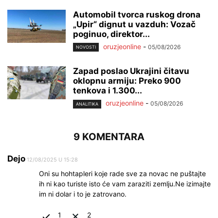
Automobil tvorca ruskog drona
„Upir“ dignut u vazduh: Vozač
poginuo, direktor...
oruzjeonline
-
05/08/2026
NOVOSTI
Zapad poslao Ukrajini čitavu
oklopnu armiju: Preko 900
tenkova i 1.300...
oruzjeonline
-
05/08/2026
ANALITIKA
9 KOMENTARA
Dejo
12/08/2025 U 15:28
Oni su hohtapleri koje rade sve za novac ne puštajte
ih ni kao turiste isto će vam zaraziti zemlju.Ne izimajte
im ni dolar i to je zatrovano.
1
2