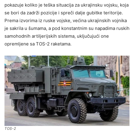
pokazuje koliko je teška situacija za ukrajinsku vojsku, koja
se bori da zadrži pozicije i spreči dalje gubitke teritorije.
Prema izvorima iz ruske vojske, većina ukrajinskih vojnika
je sakrila u šumama, a pod konstantnim su napadima ruskih
samohodnih artiljerijskih sistema, uključujući one
opremljene sa TOS-2 raketama.
TOS-2