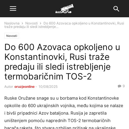
Naslovna
Novosti
Do 600 Azovaca opkoljeno u Konstantinovki, Rusi
traže predaju ili sledi istrebljenje...
Novosti
Do 600 Azovaca opkoljeno u
Konstantinovki, Rusi traže
predaju ili sledi istrebljenje
termobaričnim TOS-2
9
Autor
oruzjeonline
-
10/08/2025
Ruske Oružane snage su u borbama kod Konstantinovke
opkolile do 600 ukrajinskih vojnika, među kojima se nalaze
i bivši pripadnici Azov bataljona. Rusija je zapretila
uništenjem pomoću naprednih TOS-2 termobaričnih
bacača raketa, što stvara ozbiljan pritisak na ukrajinske