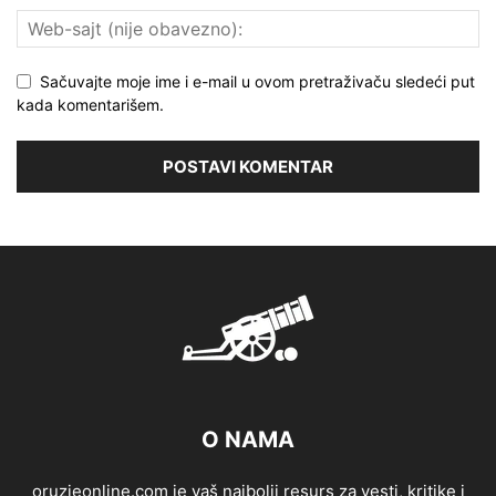
Sačuvajte moje ime i e-mail u ovom pretraživaču sledeći put
kada komentarišem.
O NAMA
oruzjeonline.com je vaš najbolji resurs za vesti, kritike i