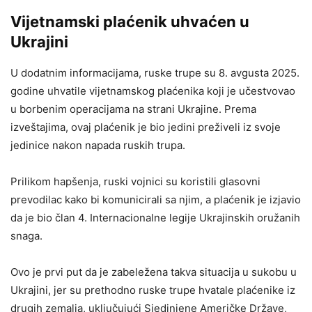
Vijetnamski plaćenik uhvaćen u
Ukrajini
U dodatnim informacijama, ruske trupe su 8. avgusta 2025.
godine uhvatile vijetnamskog plaćenika koji je učestvovao
u borbenim operacijama na strani Ukrajine. Prema
izveštajima, ovaj plaćenik je bio jedini preživeli iz svoje
jedinice nakon napada ruskih trupa.
Prilikom hapšenja, ruski vojnici su koristili glasovni
prevodilac kako bi komunicirali sa njim, a plaćenik je izjavio
da je bio član 4. Internacionalne legije Ukrajinskih oružanih
snaga.
Ovo je prvi put da je zabeležena takva situacija u sukobu u
Ukrajini, jer su prethodno ruske trupe hvatale plaćenike iz
drugih zemalja, uključujući Sjedinjene Američke Države,