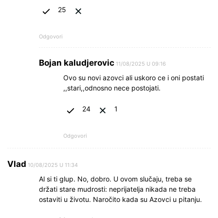
25
Odgovori
Bojan kaludjerovic
11/08/2025 U 09:16
Ovo su novi azovci ali uskoro ce i oni postati
,,stari,,odnosno nece postojati.
24
1
Odgovori
Vlad
10/08/2025 U 11:34
Al si ti glup. No, dobro. U ovom slučaju, treba se
držati stare mudrosti: neprijatelja nikada ne treba
ostaviti u životu. Naročito kada su Azovci u pitanju.