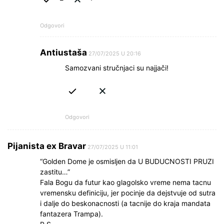
Odgovori
Antiustaša
27/07/2025 U 20:16
Samozvani stručnjaci su najjači!
Odgovori
Pijanista ex Bravar
27/07/2025 U 11:01
“Golden Dome je osmisljen da U BUDUCNOSTI PRUZI
zastitu…”
Fala Bogu da futur kao glagolsko vreme nema tacnu
vremensku definiciju, jer pocinje da dejstvuje od sutra
i dalje do beskonacnosti (a tacnije do kraja mandata
fantazera Trampa).