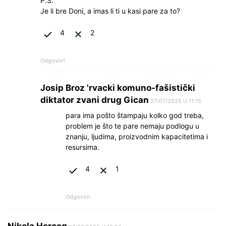
P.S.
Je li bre Doni, a imas li ti u kasi pare za to?
4
2
Odgovori
Josip Broz 'rvacki komuno-fašistički
diktator zvani drug Gican
27/07/2025 U 11:15
para ima pošto štampaju kolko god treba,
problem je što te pare nemaju podlogu u
znanju, ljudima, proizvodnim kapacitetima i
resursima.
4
1
Odgovori