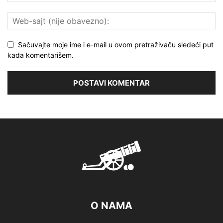
Sačuvajte moje ime i e-mail u ovom pretraživaču sledeći put
kada komentarišem.
O NAMA