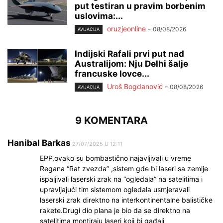
put testiran u pravim borbenim
uslovima:...
oruzjeonline
-
08/08/2026
AVIJACIJA
Indijski Rafali prvi put nad
Australijom: Nju Delhi šalje
francuske lovce...
Uroš Bogdanović
-
08/08/2026
AVIJACIJA
9 KOMENTARA
Hanibal Barkas
27/07/2025 U 12:11
EPP,ovako su bombastično najavljivali u vreme
Regana “Rat zvezda” ,sistem gde bi laseri sa zemlje
ispaljivali laserski zrak na “ogledala” na satelitima i
upravljajući tim sistemom ogledala usmjeravali
laserski zrak direktno na interkontinentalne balističke
rakete.Drugi dio plana je bio da se direktno na
satelitima montiraju laseri koji bi gađali