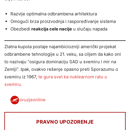
Razvije optimalna odbrambena arhitektura
Omogući brza proizvodnja i raspoređivanje sistema
Obezbedi
reakcija cele nacije
u slučaju napada
Zlatna kupola postaje najambiciozniji američki projekat
odbrambene tehnologije u 21. veku, sa ciljem da kako oni
to nazivaju “osigura dominaciju SAD u svemiru i mir na
Zemlji”. Ipak, ovakvo rešenje opasno preti Sporazumu o
svemiru iz 1967,
te gura svet ka nuklearnom ratu u
svemiru.
oruzjeonline
PRAVNO UPOZORENJE