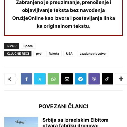
Zabranjeno je preuzimanje, prenošenje i
objavljivanje teksta bez navođenja
OružjeOnline kao izvora i postavljanja linka
ka originalnom tekstu.
IZVOR
Space
KLJUČNE REČI
pvo
Raketa
USA
vazduhoplovstvo
POVEZANI ČLANCI
Srbija sa izraelskim Elbitom
otvara fabriku dronova: