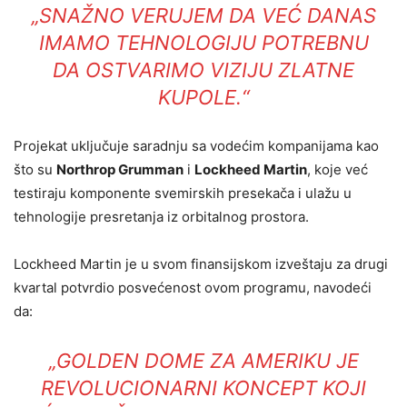
„SNAŽNO VERUJEM DA VEĆ DANAS
IMAMO TEHNOLOGIJU POTREBNU
DA OSTVARIMO VIZIJU ZLATNE
KUPOLE.“
Projekat uključuje saradnju sa vodećim kompanijama kao
što su
Northrop Grumman
i
Lockheed Martin
, koje već
testiraju komponente svemirskih presekača i ulažu u
tehnologije presretanja iz orbitalnog prostora.
Lockheed Martin je u svom finansijskom izveštaju za drugi
kvartal potvrdio posvećenost ovom programu, navodeći
da:
„GOLDEN DOME ZA AMERIKU JE
REVOLUCIONARNI KONCEPT KOJI