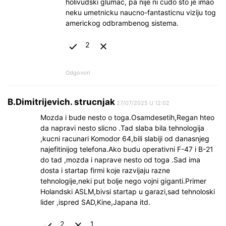
holivudski glumac, pa nije ni cudo sto je imao
neku umetnicku naucno-fantasticnu viziju tog
americkog odbrambenog sistema.
2
Odgovori
B.Dimitrijevich. strucnjak
27/07/2025 U 12:02
Mozda i bude nesto o toga.Osamdesetih,Regan hteo
da napravi nesto slicno .Tad slaba bila tehnologija
,kucni racunari Komodor 64,bili slabiji od danasnjeg
najefitinijog telefona.Ako budu operativni F-47 i B-21
do tad ,mozda i naprave nesto od toga .Sad ima
dosta i startap firmi koje razvijaju razne
tehnologije,neki put bolje nego vojni giganti.Primer
Holandski ASLM,bivsi startap u garazi,sad tehnoloski
lider ,ispred SAD,Kine,Japana itd.
2
1