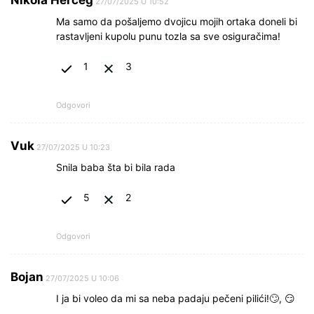
Nikola Herceg
27/07/2025 U 10:52
Ma samo da pošaljemo dvojicu mojih ortaka doneli bi
rastavljeni kupolu punu tozla sa sve osiguračima!
1
3
Odgovori
Vuk
27/07/2025 U 10:23
Snila baba šta bi bila rada
5
2
Odgovori
Bojan
27/07/2025 U 10:06
I ja bi voleo da mi sa neba padaju pečeni pilići!🙄, 😏