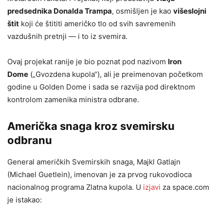
predsednika Donalda Trampa
, osmišljen je kao
višeslojni
štit
koji će štititi američko tlo od svih savremenih
vazdušnih pretnji — i to iz svemira.
Ovaj projekat ranije je bio poznat pod nazivom
Iron
Dome
(„Gvozdena kupola“), ali je preimenovan početkom
godine u Golden Dome i sada se razvija pod direktnom
kontrolom zamenika ministra odbrane.
Američka snaga kroz svemirsku
odbranu
General američkih Svemirskih snaga, Majkl Gatlajn
(Michael Guetlein), imenovan je za prvog rukovodioca
nacionalnog programa Zlatna kupola. U
izjavi
za space.com
je istakao: