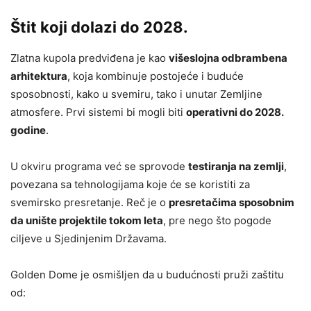
Štit koji dolazi do 2028.
Zlatna kupola predviđena je kao
višeslojna odbrambena
arhitektura
, koja kombinuje postojeće i buduće
sposobnosti, kako u svemiru, tako i unutar Zemljine
atmosfere. Prvi sistemi bi mogli biti
operativni do 2028.
godine
.
U okviru programa već se sprovode
testiranja na zemlji
,
povezana sa tehnologijama koje će se koristiti za
svemirsko presretanje. Reč je o
presretačima sposobnim
da unište projektile tokom leta
, pre nego što pogode
ciljeve u Sjedinjenim Državama.
Golden Dome je osmišljen da u budućnosti pruži zaštitu
od: