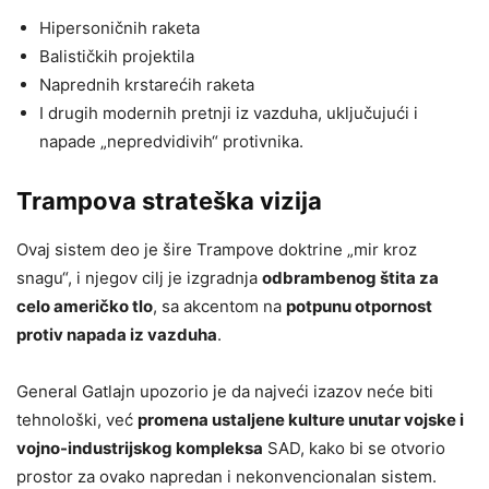
Hipersoničnih raketa
Balističkih projektila
Naprednih krstarećih raketa
I drugih modernih pretnji iz vazduha, uključujući i
napade „nepredvidivih“ protivnika.
Trampova strateška vizija
Ovaj sistem deo je šire Trampove doktrine „mir kroz
snagu“, i njegov cilj je izgradnja
odbrambenog štita za
celo američko tlo
, sa akcentom na
potpunu otpornost
protiv napada iz vazduha
.
General Gatlajn upozorio je da najveći izazov neće biti
tehnološki, već
promena ustaljene kulture unutar vojske i
vojno-industrijskog kompleksa
SAD, kako bi se otvorio
prostor za ovako napredan i nekonvencionalan sistem.