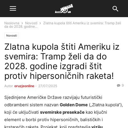
Naslovna
Novosti
Zlatna kupola štiti Ameriku iz svemira: Tramp želi
da do 2028. godine...
Novosti
Zlatna kupola štiti Ameriku iz
svemira: Tramp želi da do
2028. godine izgradi štit
protiv hipersoničnih raketa!
9
Autor
oruzjeonline
-
27/07/2025
Sjedinjene Američke Države razvijaju futuristički
odbrambeni sistem nazvan
Golden Dome
(„Zlatna kupola“),
koji će uključivati
svemirske presekače
kao ključni
element u borbi protiv hipersoničnih, balističkih i
krstarećih raketa. Projekat, koji predstavlja
viziju