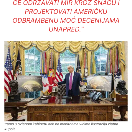
ĆE ODRŽAVATI MIR KROZ SNAGU I
PROJEKTOVATI AMERIČKU
ODBRAMBENU MOĆ DECENIJAMA
UNAPRED.“
tramp u ovlanom kabinetu dok na monitorima vidimo ilustraciju zlatna
kupola