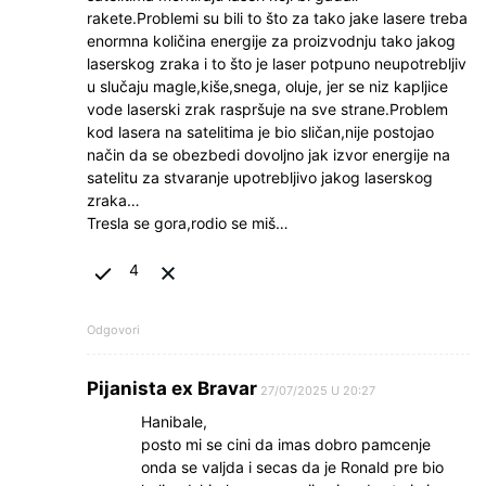
rakete.Problemi su bili to što za tako jake lasere treba
enormna količina energije za proizvodnju tako jakog
laserskog zraka i to što je laser potpuno neupotrebljiv
u slučaju magle,kiše,snega, oluje, jer se niz kapljice
vode laserski zrak raspršuje na sve strane.Problem
kod lasera na satelitima je bio sličan,nije postojao
način da se obezbedi dovoljno jak izvor energije na
satelitu za stvaranje upotrebljivo jakog laserskog
zraka…
Tresla se gora,rodio se miš…
4
Odgovori
Pijanista ex Bravar
27/07/2025 U 20:27
Hanibale,
posto mi se cini da imas dobro pamcenje
onda se valjda i secas da je Ronald pre bio