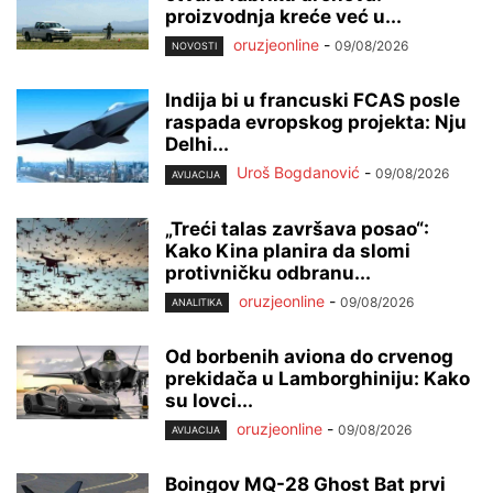
proizvodnja kreće već u...
oruzjeonline
-
09/08/2026
NOVOSTI
Indija bi u francuski FCAS posle
raspada evropskog projekta: Nju
Delhi...
Uroš Bogdanović
-
09/08/2026
AVIJACIJA
„Treći talas završava posao“:
Kako Kina planira da slomi
protivničku odbranu...
oruzjeonline
-
09/08/2026
ANALITIKA
Od borbenih aviona do crvenog
prekidača u Lamborghiniju: Kako
su lovci...
oruzjeonline
-
09/08/2026
AVIJACIJA
Boingov MQ-28 Ghost Bat prvi