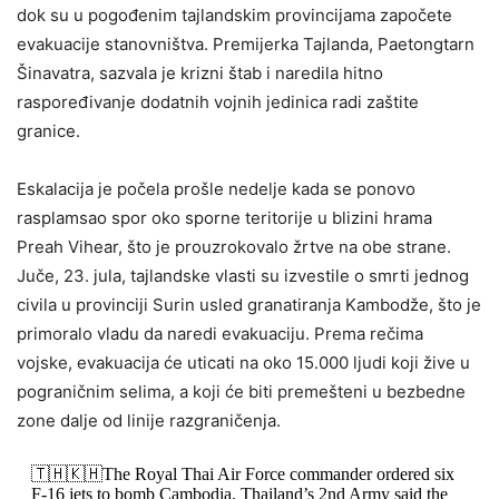
dok su u pogođenim tajlandskim provincijama započete
evakuacije stanovništva. Premijerka Tajlanda, Paetongtarn
Šinavatra, sazvala je krizni štab i naredila hitno
raspoređivanje dodatnih vojnih jedinica radi zaštite
granice.
Eskalacija je počela prošle nedelje kada se ponovo
rasplamsao spor oko sporne teritorije u blizini hrama
Preah Vihear, što je prouzrokovalo žrtve na obe strane.
Juče, 23. jula, tajlandske vlasti su izvestile o smrti jednog
civila u provinciji Surin usled granatiranja Kambodže, što je
primoralo vladu da naredi evakuaciju. Prema rečima
vojske, evakuacija će uticati na oko 15.000 ljudi koji žive u
pograničnim selima, a koji će biti premešteni u bezbedne
zone dalje od linije razgraničenja.
🇹🇭🇰🇭The Royal Thai Air Force commander ordered six
F-16 jets to bomb Cambodia. Thailand’s 2nd Army said the