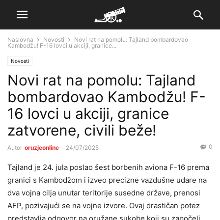
Naslovna
Novosti
Novi rat na pomolu: Tajland bombardovao
Kambodžu! F-16 lovci u akciji, granice...
Novosti
Novi rat na pomolu: Tajland
bombardovao Kambodžu! F-
16 lovci u akciji, granice
zatvorene, civili beže!
0
Autor
oruzjeonline
-
24/07/2025
Tajland je 24. jula poslao šest borbenih aviona F-16 prema
granici s Kambodžom i izveo precizne vazdušne udare na
dva vojna cilja unutar teritorije susedne države, prenosi
AFP, pozivajući se na vojne izvore. Ovaj drastičan potez
predstavlja odgovor na oružane sukobe koji su započeli