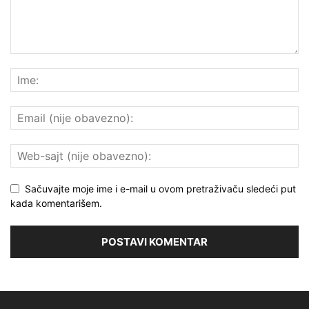
Sačuvajte moje ime i e-mail u ovom pretraživaču sledeći put
kada komentarišem.