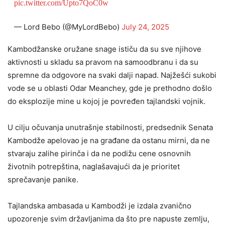
pic.twitter.com/Upto7QoC0w
— Lord Bebo (@MyLordBebo)
July 24, 2025
Kambodžanske oružane snage ističu da su sve njihove
aktivnosti u skladu sa pravom na samoodbranu i da su
spremne da odgovore na svaki dalji napad. Najžešći sukobi
vode se u oblasti Odar Meanchey, gde je prethodno došlo
do eksplozije mine u kojoj je povređen tajlandski vojnik.
U cilju očuvanja unutrašnje stabilnosti, predsednik Senata
Kambodže apelovao je na građane da ostanu mirni, da ne
stvaraju zalihe pirinča i da ne podižu cene osnovnih
životnih potrepština, naglašavajući da je prioritet
sprečavanje panike.
Tajlandska ambasada u Kambodži je izdala zvanično
upozorenje svim državljanima da što pre napuste zemlju,