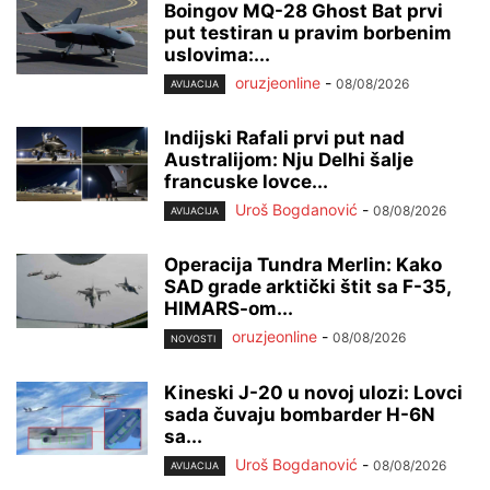
Boingov MQ-28 Ghost Bat prvi
put testiran u pravim borbenim
uslovima:...
oruzjeonline
-
08/08/2026
AVIJACIJA
Indijski Rafali prvi put nad
Australijom: Nju Delhi šalje
francuske lovce...
Uroš Bogdanović
-
08/08/2026
AVIJACIJA
Operacija Tundra Merlin: Kako
SAD grade arktički štit sa F-35,
HIMARS-om...
oruzjeonline
-
08/08/2026
NOVOSTI
Kineski J-20 u novoj ulozi: Lovci
sada čuvaju bombarder H-6N
sa...
Uroš Bogdanović
-
08/08/2026
AVIJACIJA