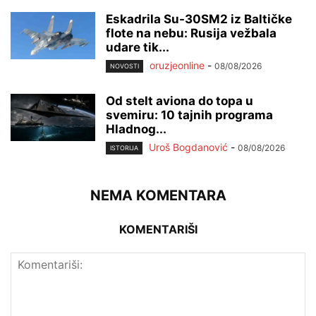
Eskadrila Su-30SM2 iz Baltičke
flote na nebu: Rusija vežbala
udare tik...
oruzjeonline
-
08/08/2026
NOVOSTI
Od stelt aviona do topa u
svemiru: 10 tajnih programa
Hladnog...
Uroš Bogdanović
-
08/08/2026
ISTORIJA
NEMA KOMENTARA
KOMENTARIŠI