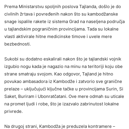
Prema Ministarstvu spoljnih poslova Tajlanda, došlo je do
civilnih žrtava i povređenih nakon što su kambodžanske
snage ispalile rakete iz sistema Grad na naseljena područja
u tajlandskim pograničnim provincijama. Tada su lokalne
vlasti aktivirale hitne medicinske timove i uvele mere
bezbednosti.
Sukobi su dodatno eskalirali nakon što je tajlandski vojnik
izgubio nogu kada je nagazio na minu na teritoriji koju obe
strane smatraju svojom. Kao odgovor, Tajland je hitno
povukao ambasadora iz Kambodže i zatvorio sve granične
prelaze – uključujući ključne tačke u provincijama Surin, Si
Saket, Buriram i Ubonratčatani. Ove mere odmah su uticale
na promet ljudi i robe, što je izazvalo zabrinutost lokalne
privrede.
Na drugoj strani, Kambodža je preduzela kontramere –