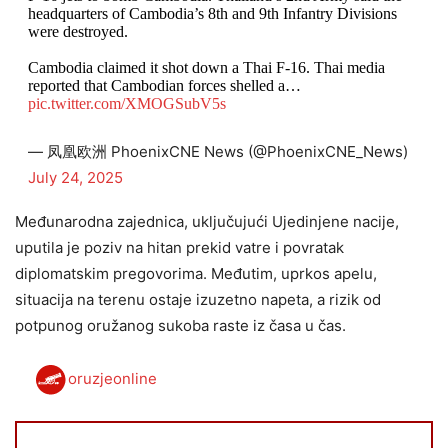
headquarters of Cambodia’s 8th and 9th Infantry Divisions
were destroyed.
Cambodia claimed it shot down a Thai F-16. Thai media
reported that Cambodian forces shelled a…
pic.twitter.com/XMOGSubV5s
— 凤凰欧洲 PhoenixCNE News (@PhoenixCNE_News)
July 24, 2025
Međunarodna zajednica, uključujući Ujedinjene nacije,
uputila je poziv na hitan prekid vatre i povratak
diplomatskim pregovorima. Međutim, uprkos apelu,
situacija na terenu ostaje izuzetno napeta, a rizik od
potpunog oružanog sukoba raste iz časa u čas.
oruzjeonline