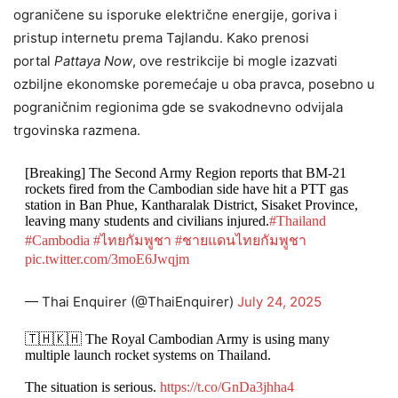
ograničene su isporuke električne energije, goriva i
pristup internetu prema Tajlandu. Kako prenosi
portal
Pattaya Now
, ove restrikcije bi mogle izazvati
ozbiljne ekonomske poremećaje u oba pravca, posebno u
pograničnim regionima gde se svakodnevno odvijala
trgovinska razmena.
[Breaking] The Second Army Region reports that BM-21
rockets fired from the Cambodian side have hit a PTT gas
station in Ban Phue, Kantharalak District, Sisaket Province,
leaving many students and civilians injured.
#Thailand
#Cambodia
#ไทยกัมพูชา
#ชายแดนไทยกัมพูชา
pic.twitter.com/3moE6Jwqjm
— Thai Enquirer (@ThaiEnquirer)
July 24, 2025
🇹🇭🇰🇭 The Royal Cambodian Army is using many
multiple launch rocket systems on Thailand.
The situation is serious.
https://t.co/GnDa3jhha4