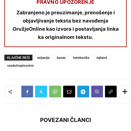
PRAVNO UPOZORENJE
Zabranjeno je preuzimanje, prenošenje i
objavljivanje teksta bez navođenja
OružjeOnline kao izvora i postavljanja linka
ka originalnom tekstu.
KLJUČNE REČI
avijacija
bacac
kambodža
tajland
vazduhoplovstvo
POVEZANI ČLANCI