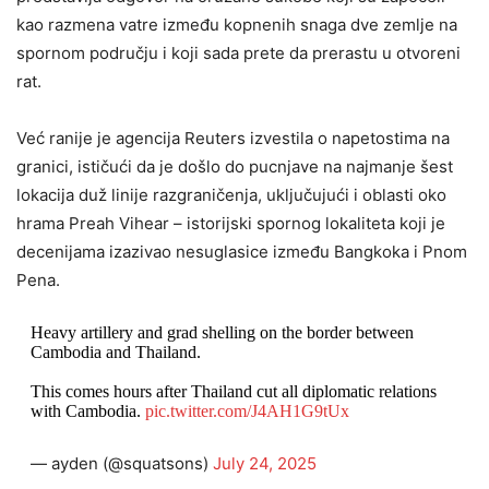
kao razmena vatre između kopnenih snaga dve zemlje na
spornom području i koji sada prete da prerastu u otvoreni
rat.
Već ranije je agencija Reuters izvestila o napetostima na
granici, ističući da je došlo do pucnjave na najmanje šest
lokacija duž linije razgraničenja, uključujući i oblasti oko
hrama Preah Vihear – istorijski spornog lokaliteta koji je
decenijama izazivao nesuglasice između Bangkoka i Pnom
Pena.
Heavy artillery and grad shelling on the border between
Cambodia and Thailand.
This comes hours after Thailand cut all diplomatic relations
with Cambodia.
pic.twitter.com/J4AH1G9tUx
— ayden (@squatsons)
July 24, 2025