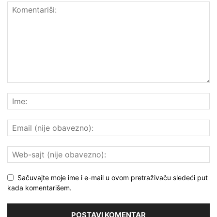
Sačuvajte moje ime i e-mail u ovom pretraživaču sledeći put
kada komentarišem.