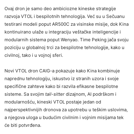
Ovaj dron je samo deo ambiciozne kineske strategije
razvoja VTOL i bespilotnih tehnologija. Već su u Sečuanu
testirani modeli poput AR500C za visinske misije, dok Kina
kontinuirano ulaže u integraciju veštačke inteligencije i
modularnih sistema poput Wenyao. Time Peking jača svoju
poziciju u globalnoj trci za bespilotne tehnologije, kako u
civilnoj, tako i u vojnoj sferi.
Novi VTOL dron CAIG-a pokazuje kako Kina kombinuje
naprednu tehnologiju, iskustvo iz stranih uzora i svoje
specifične zahteve kako bi razvila efikasne bespilotne
sisteme. Sa svojim
tail-sitter
dizajnom, AI podrškom i
modularnošću, kineski VTOL postaje jedan od
najperspektivnijih dronova za upotrebu u teškim uslovima,
a njegova uloga u budućim civilnim i vojnim misijama tek
će biti potvrđena.