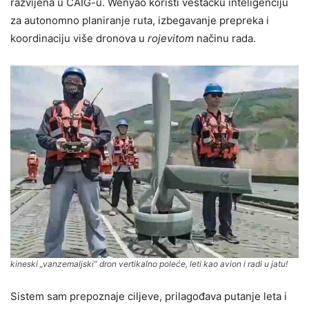
razvijena u CAIG-u. Wenyao koristi veštačku inteligenciju
za autonomno planiranje ruta, izbegavanje prepreka i
koordinaciju više dronova u
rojevitom
načinu rada.
kineski „vanzemaljski” dron vertikalno poleće, leti kao avion i radi u jatu!
Sistem sam prepoznaje ciljeve, prilagođava putanje leta i