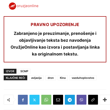
oruzjeonline
PRAVNO UPOZORENJE
Zabranjeno je preuzimanje, prenošenje i
objavljivanje teksta bez navođenja
OružjeOnline kao izvora i postavljanja linka
ka originalnom tekstu.
IZVOR
SCMP
KLJUČNE REČI
avijacija
dron
Kina
vazduhoplovstvo