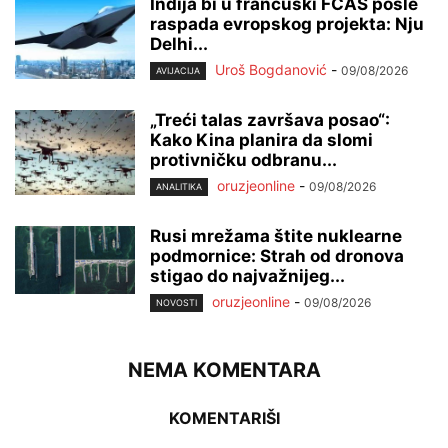
Indija bi u francuski FCAS posle
raspada evropskog projekta: Nju
Delhi...
Uroš Bogdanović
-
09/08/2026
AVIJACIJA
„Treći talas završava posao“:
Kako Kina planira da slomi
protivničku odbranu...
oruzjeonline
-
09/08/2026
ANALITIKA
Rusi mrežama štite nuklearne
podmornice: Strah od dronova
stigao do najvažnijeg...
oruzjeonline
-
09/08/2026
NOVOSTI
NEMA KOMENTARA
KOMENTARIŠI