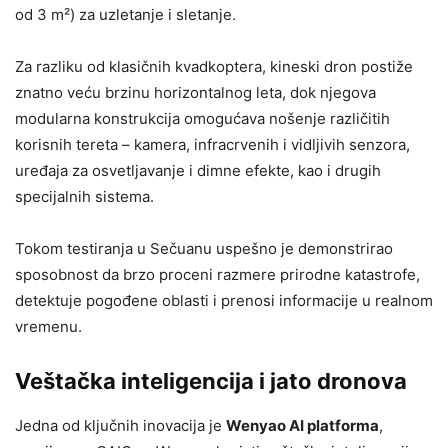
od 3 m²) za uzletanje i sletanje.
Za razliku od klasičnih kvadkoptera, kineski dron postiže
znatno veću brzinu horizontalnog leta, dok njegova
modularna konstrukcija omogućava nošenje različitih
korisnih tereta – kamera, infracrvenih i vidljivih senzora,
uređaja za osvetljavanje i dimne efekte, kao i drugih
specijalnih sistema.
Tokom testiranja u Sečuanu uspešno je demonstrirao
sposobnost da brzo proceni razmere prirodne katastrofe,
detektuje pogođene oblasti i prenosi informacije u realnom
vremenu.
Veštačka inteligencija i jato dronova
Jedna od ključnih inovacija je
Wenyao AI platforma
,