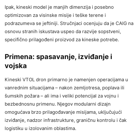
Ipak, kineski model je manjih dimenzija i posebno
optimizovan za visinske misije i teške terene i
podrazumeva se jeftiniji. Stručnjaci ocenjuju da je CAIG na
osnovu stranih iskustava uspeo da razvije sopstveni,
specifično prilagođeni proizvod za kineske potrebe.
Primena: spasavanje, izviđanje i
vojska
Kineski VTOL dron primarno je namenjen operacijama u
vanrednim situacijama – nakon zemljotresa, poplava ili
šumskih požara – ali ima i veliki potencijal za vojnu i
bezbednosnu primenu. Njegov modularni dizajn
omogućava brzo prilagođavanje misijama, uključujući
izviđanje, nadzor infrastrukture, graničnu kontrolu i čak
logistiku u izolovanim oblastima.