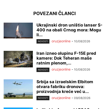
POVEZANI ČLANCI
Ukrajinski dron uništio lanser S-
400 na obali Crnog mora: Mogu
li...
oruzjeonline
-
10/08/2026
NOVOSTI
Iran izneo olupinu F-15E pred
kamere: Dok Teheran maše
ratnim plenom,...
oruzjeonline
-
10/08/2026
NOVOSTI
Srbija sa izraelskim Elbitom
otvara fabriku dronova:
proizvodnja kreće već u...
oruzjeonline
-
09/08/2026
NOVOSTI