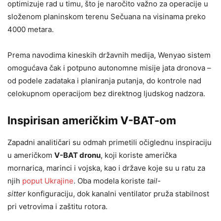
optimizuje rad u timu, što je naročito važno za operacije u
složenom planinskom terenu Sečuana na visinama preko
4000 metara.
Prema navodima kineskih državnih medija, Wenyao sistem
omogućava čak i potpuno autonomne misije jata dronova –
od podele zadataka i planiranja putanja, do kontrole nad
celokupnom operacijom bez direktnog ljudskog nadzora.
Inspirisan američkim V-BAT-om
Zapadni analitičari su odmah primetili očiglednu inspiraciju
u američkom
V-BAT dronu
, koji koriste američka
mornarica, marinci i vojska, kao i države koje su u ratu za
njih
poput Ukrajine
. Oba modela koriste
tail-
sitter
konfiguraciju, dok kanalni ventilator pruža stabilnost
pri vetrovima i zaštitu rotora.