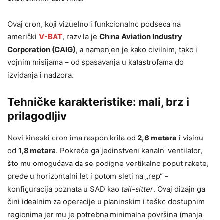
Ovaj dron, koji vizuelno i funkcionalno podseća na
američki
V-BAT
, razvila je
China Aviation Industry
Corporation (CAIG)
, a namenjen je kako civilnim, tako i
vojnim misijama – od spasavanja u katastrofama do
izviđanja i nadzora.
Tehničke karakteristike: mali, brz i
prilagodljiv
Novi kineski dron ima raspon krila od
2,6 metara
i visinu
od
1,8 metara
. Pokreće ga jedinstveni kanalni ventilator,
što mu omogućava da se podigne vertikalno poput rakete,
pređe u horizontalni let i potom sleti na „rep“ –
konfiguracija poznata u SAD kao
tail-sitter
. Ovaj dizajn ga
čini idealnim za operacije u planinskim i teško dostupnim
regionima jer mu je potrebna minimalna površina (manja