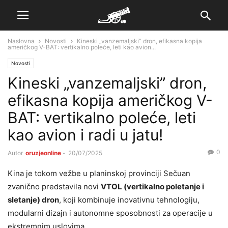
Naslovna
Novosti
Kineski „vanzemaljski” dron, efikasna kopija
američkog V-BAT: vertikalno poleće, leti kao avion...
Novosti
Kineski „vanzemaljski” dron,
efikasna kopija američkog V-
BAT: vertikalno poleće, leti
kao avion i radi u jatu!
0
Autor
oruzjeonline
-
20/07/2025
Kina je tokom vežbe u planinskoj provinciji Sečuan
zvanično predstavila novi
VTOL (vertikalno poletanje i
sletanje) dron
, koji kombinuje inovativnu tehnologiju,
modularni dizajn i autonomne sposobnosti za operacije u
ekstremnim uslovima.