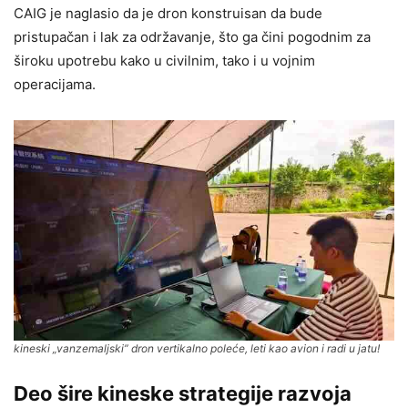
CAIG je naglasio da je dron konstruisan da bude
pristupačan i lak za održavanje, što ga čini pogodnim za
široku upotrebu kako u civilnim, tako i u vojnim
operacijama.
kineski „vanzemaljski” dron vertikalno poleće, leti kao avion i radi u jatu!
Deo šire kineske strategije razvoja