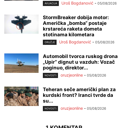
Uroš Bogdanović
-
05/08/2026
AVIJACIJA
StormBreaker dobija motor:
Američka „bomba“ postaje
krstareća raketa dometa
stotinama kilometara
Uroš Bogdanović
-
05/08/2026
ORUŽJE
Automobil tvorca ruskog drona
„Upir“ dignut u vazduh: Vozač
poginuo, direktor...
oruzjeonline
-
05/08/2026
NOVOSTI
Teheran seče američki plan za
kurdski front? Iranci tvrde da
su...
oruzjeonline
-
05/08/2026
NOVOSTI
1 KOMENTAR