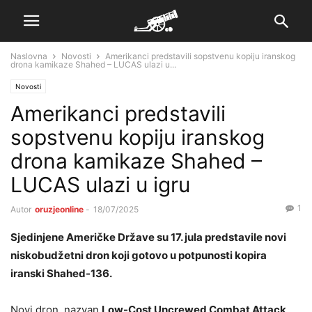
Naslovna
Novosti
Amerikanci predstavili sopstvenu kopiju iranskog
drona kamikaze Shahed – LUCAS ulazi u...
Novosti
Amerikanci predstavili
sopstvenu kopiju iranskog
drona kamikaze Shahed –
LUCAS ulazi u igru
1
Autor
oruzjeonline
-
18/07/2025
Sjedinjene Američke Države su 17. jula predstavile novi
niskobudžetni dron koji gotovo u potpunosti kopira
iranski Shahed-136.
Novi dron, nazvan
Low-Cost Uncrewed Combat Attack