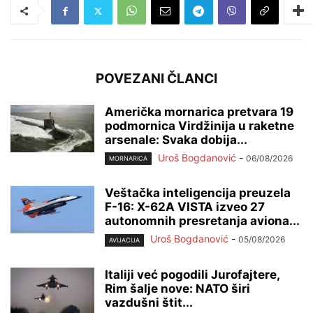
POVEZANI ČLANCI
Američka mornarica pretvara 19
podmornica Virdžinija u raketne
arsenale: Svaka dobija...
Uroš Bogdanović
-
06/08/2026
MORNARICA
Veštačka inteligencija preuzela
F-16: X-62A VISTA izveo 27
autonomnih presretanja aviona...
Uroš Bogdanović
-
05/08/2026
AVIJACIJA
Italiji već pogodili Jurofajtere,
Rim šalje nove: NATO širi
vazdušni štit...