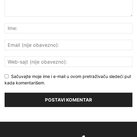
Sačuvajte moje ime i e-mail u ovom pretraživaču sledeći put
kada komentarišem.