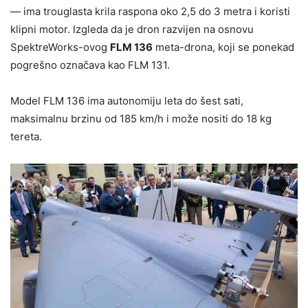
— ima trouglasta krila raspona oko 2,5 do 3 metra i koristi
klipni motor. Izgleda da je dron razvijen na osnovu
SpektreWorks-ovog
FLM 136
meta-drona, koji se ponekad
pogrešno označava kao FLM 131.
Model FLM 136 ima autonomiju leta do šest sati,
maksimalnu brzinu od 185 km/h i može nositi do 18 kg
tereta.