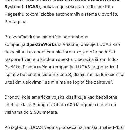
System (LUCAS)
, prikazan je sekretaru odbrane Pitu
Hegsethu tokom izložbe autonomnih sistema u dvorištu
Pentagona.
Proizvođač drona, američka odbrambena
kompanija
SpektreWorks
iz Arizone, opisuje LUCAS kao
fleksibilnu i ekonomičnu platformu koja može podržati
raspoređivanje u širokom spektru operacija širom Indo-
Pacifika. Prema rečima kompanije, LUCAS je „pouzdan i
isplativ bespilotni sistem klase 3, dizajniran da funkcioniše
u teškim uslovima i uz minimalne logističke zahteve“.
Dronovi koje američka vojska klasifikuje kao bespilotne
letelice klase 3 mogu težiti do 600 kilograma i leteti na
visinama do 5.500 metara.
Po izgledu, LUCAS veoma podseća na iranski Shahed-136