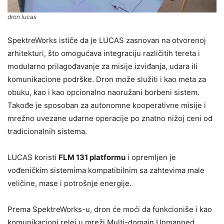
dron lucas
SpektreWorks ističe da je LUCAS zasnovan na otvorenoj
arhitekturi, što omogućava integraciju različitih tereta i
modularno prilagođavanje za misije izviđanja, udara ili
komunikacione podrške. Dron može služiti i kao meta za
obuku, kao i kao opcionalno naoružani borbeni sistem.
Takođe je sposoban za autonomne kooperativne misije i
mrežno uvezane udarne operacije po znatno nižoj ceni od
tradicionalnih sistema.
LUCAS koristi
FLM 131 platformu
i opremljen je
vođeničkim sistemima kompatibilnim sa zahtevima male
veličine, mase i potrošnje energije.
Prema SpektreWorks-u, dron će moći da funkcioniše i kao
komunikacioni relej u mreži Multi-domain Unmanned