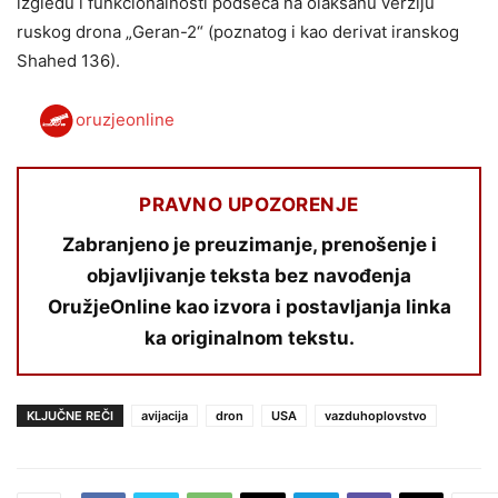
izgledu i funkcionalnosti podseća na olakšanu verziju
ruskog drona „Geran-2“ (poznatog i kao derivat iranskog
Shahed 136).
oruzjeonline
PRAVNO UPOZORENJE
Zabranjeno je preuzimanje, prenošenje i
objavljivanje teksta bez navođenja
OružjeOnline kao izvora i postavljanja linka
ka originalnom tekstu.
KLJUČNE REČI
avijacija
dron
USA
vazduhoplovstvo