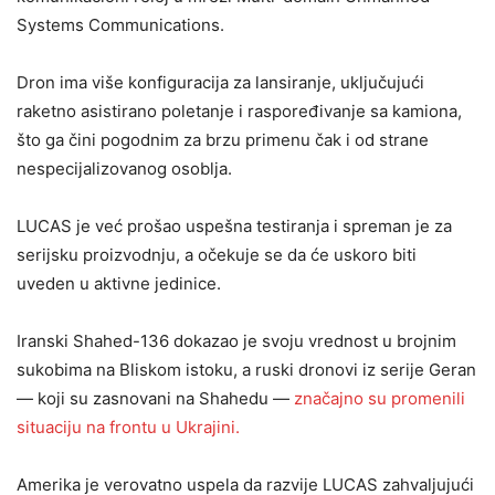
Systems Communications.
Dron ima više konfiguracija za lansiranje, uključujući
raketno asistirano poletanje i raspoređivanje sa kamiona,
što ga čini pogodnim za brzu primenu čak i od strane
nespecijalizovanog osoblja.
LUCAS je već prošao uspešna testiranja i spreman je za
serijsku proizvodnju, a očekuje se da će uskoro biti
uveden u aktivne jedinice.
Iranski Shahed-136 dokazao je svoju vrednost u brojnim
sukobima na Bliskom istoku, a ruski dronovi iz serije Geran
— koji su zasnovani na Shahedu —
značajno su promenili
situaciju na frontu u Ukrajini.
Amerika je verovatno uspela da razvije LUCAS zahvaljujući