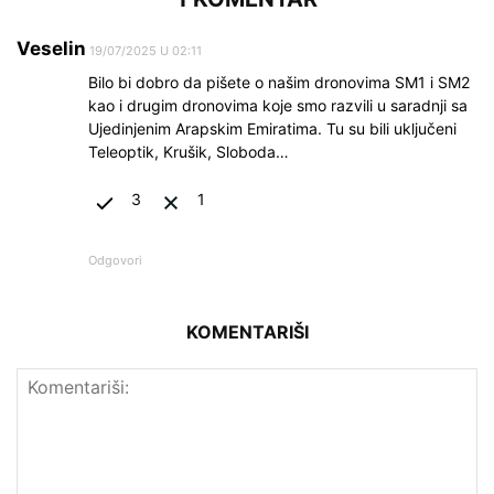
Veselin
19/07/2025 U 02:11
Bilo bi dobro da pišete o našim dronovima SM1 i SM2
kao i drugim dronovima koje smo razvili u saradnji sa
Ujedinjenim Arapskim Emiratima. Tu su bili uključeni
Teleoptik, Krušik, Sloboda…
3
1
Odgovori
KOMENTARIŠI