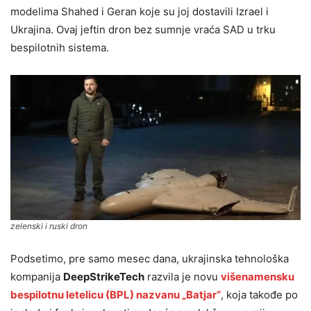
modelima Shahed i Geran koje su joj dostavili Izrael i
Ukrajina. Ovaj jeftin dron bez sumnje vraća SAD u trku
bespilotnih sistema.
zelenski i ruski dron
Podsetimo, pre samo mesec dana, ukrajinska tehnološka
kompanija
DeepStrikeTech
razvila je novu
višenamensku
bespilotnu letelicu (BPL) nazvanu „Batjar“
, koja takođe po