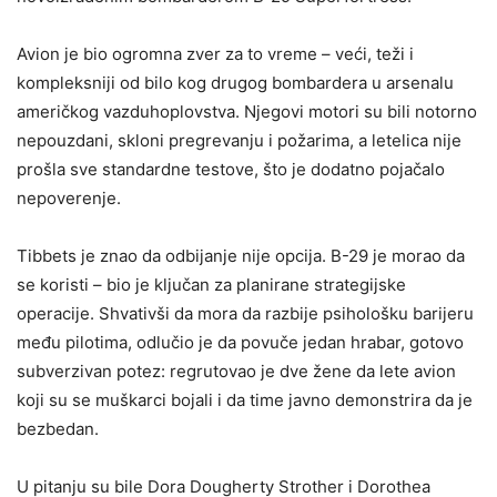
Avion je bio ogromna zver za to vreme – veći, teži i
kompleksniji od bilo kog drugog bombardera u arsenalu
američkog vazduhoplovstva. Njegovi motori su bili notorno
nepouzdani, skloni pregrevanju i požarima, a letelica nije
prošla sve standardne testove, što je dodatno pojačalo
nepoverenje.
Tibbets je znao da odbijanje nije opcija. B-29 je morao da
se koristi – bio je ključan za planirane strategijske
operacije. Shvativši da mora da razbije psihološku barijeru
među pilotima, odlučio je da povuče jedan hrabar, gotovo
subverzivan potez: regrutovao je dve žene da lete avion
koji su se muškarci bojali i da time javno demonstrira da je
bezbedan.
U pitanju su bile Dora Dougherty Strother i Dorothea