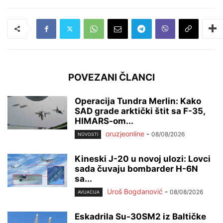
POVEZANI ČLANCI
Operacija Tundra Merlin: Kako
SAD grade arktički štit sa F-35,
HIMARS-om...
oruzjeonline
-
08/08/2026
NOVOSTI
Kineski J-20 u novoj ulozi: Lovci
sada čuvaju bombarder H-6N
sa...
Uroš Bogdanović
-
08/08/2026
AVIJACIJA
Eskadrila Su-30SM2 iz Baltičke