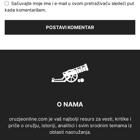
Sačuvajte moje ime i e-mail u ovom pretraživaču sledeći put
kada komentarišem.
O NAMA
oruzjeonline.com je vaš najbolji resurs za vesti, kritike i
priče o oružju, istoriji, analitici i svim srodnim temama iz
oblasti naoružanja.