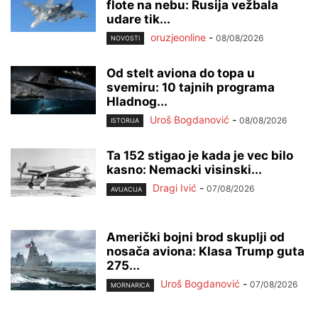
flote na nebu: Rusija vežbala
udare tik...
oruzjeonline
-
08/08/2026
NOVOSTI
Od stelt aviona do topa u
svemiru: 10 tajnih programa
Hladnog...
Uroš Bogdanović
-
08/08/2026
ISTORIJA
Ta 152 stigao je kada je vec bilo
kasno: Nemacki visinski...
Dragi Ivić
-
07/08/2026
AVIJACIJA
Američki bojni brod skuplji od
nosača aviona: Klasa Trump guta
275...
Uroš Bogdanović
-
07/08/2026
MORNARICA