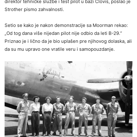
direktor tehničke službe i test pilot u bazi Clovis, poslao je
Strother pismo zahvalnosti.
Setio se kako je nakon demonstracije sa Moorman rekao:
„Od tog dana više nijedan pilot nije odbio da leti B-29.“
Priznao je i lično da je bio uplašen pre njihovog dolaska, ali
da su mu upravo one vratile veru i samopouzdanje.