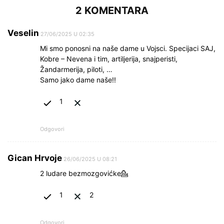
2 KOMENTARA
Veselin
27/06/2025 U 02:35
Mi smo ponosni na naše dame u Vojsci. Specijaci SAJ,
Kobre – Nevena i tim, artiljerija, snajperisti,
Žandarmerija, piloti, …
Samo jako dame naše!!
1
Odgovori
Gican Hrvoje
26/06/2025 U 08:21
2 ludare bezmozgovićke💁
1
2
Odgovori