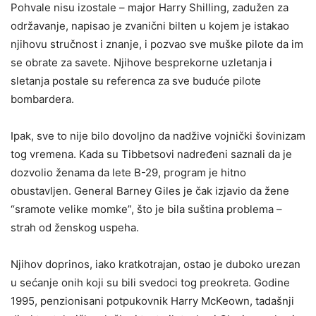
Pohvale nisu izostale – major Harry Shilling, zadužen za
održavanje, napisao je zvanični bilten u kojem je istakao
njihovu stručnost i znanje, i pozvao sve muške pilote da im
se obrate za savete. Njihove besprekorne uzletanja i
sletanja postale su referenca za sve buduće pilote
bombardera.
Ipak, sve to nije bilo dovoljno da nadžive vojnički šovinizam
tog vremena. Kada su Tibbetsovi nadređeni saznali da je
dozvolio ženama da lete B-29, program je hitno
obustavljen. General Barney Giles je čak izjavio da žene
“sramote velike momke”, što je bila suština problema –
strah od ženskog uspeha.
Njihov doprinos, iako kratkotrajan, ostao je duboko urezan
u sećanje onih koji su bili svedoci tog preokreta. Godine
1995, penzionisani potpukovnik Harry McKeown, tadašnji