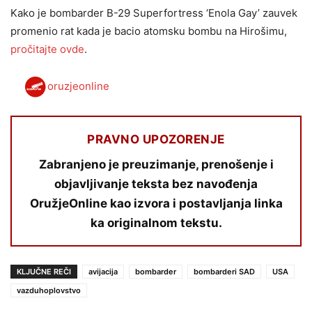
Kako je bombarder B-29 Superfortress ‘Enola Gay’ zauvek
promenio rat kada je bacio atomsku bombu na Hirošimu,
pročitajte ovde
.
oruzjeonline
PRAVNO UPOZORENJE
Zabranjeno je preuzimanje, prenošenje i
objavljivanje teksta bez navođenja
OružjeOnline kao izvora i postavljanja linka
ka originalnom tekstu.
KLJUČNE REČI
avijacija
bombarder
bombarderi SAD
USA
vazduhoplovstvo