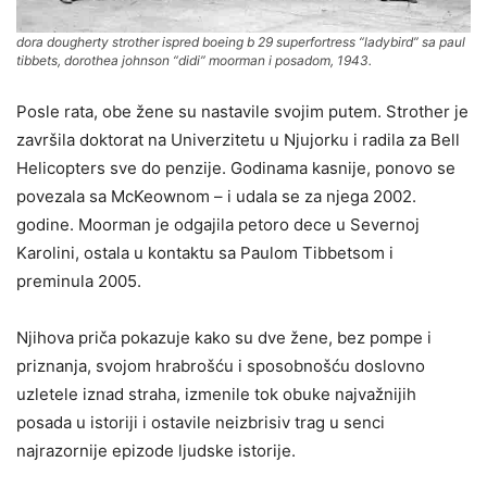
dora dougherty strother ispred boeing b 29 superfortress “ladybird” sa paul
tibbets, dorothea johnson “didi” moorman i posadom, 1943.
Posle rata, obe žene su nastavile svojim putem. Strother je
završila doktorat na Univerzitetu u Njujorku i radila za Bell
Helicopters sve do penzije. Godinama kasnije, ponovo se
povezala sa McKeownom – i udala se za njega 2002.
godine. Moorman je odgajila petoro dece u Severnoj
Karolini, ostala u kontaktu sa Paulom Tibbetsom i
preminula 2005.
Njihova priča pokazuje kako su dve žene, bez pompe i
priznanja, svojom hrabrošću i sposobnošću doslovno
uzletele iznad straha, izmenile tok obuke najvažnijih
posada u istoriji i ostavile neizbrisiv trag u senci
najrazornije epizode ljudske istorije.