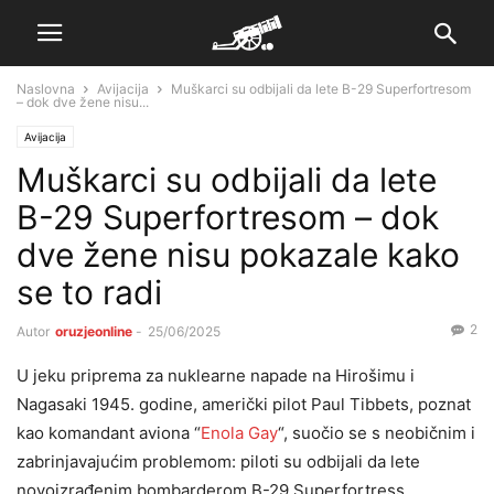
Naslovna
Avijacija
Muškarci su odbijali da lete B-29 Superfortresom
– dok dve žene nisu...
Avijacija
Muškarci su odbijali da lete
B-29 Superfortresom – dok
dve žene nisu pokazale kako
se to radi
2
Autor
oruzjeonline
-
25/06/2025
U jeku priprema za nuklearne napade na Hirošimu i
Nagasaki 1945. godine, američki pilot Paul Tibbets, poznat
kao komandant aviona “
Enola Gay
“, suočio se s neobičnim i
zabrinjavajućim problemom: piloti su odbijali da lete
novoizrađenim bombarderom B-29 Superfortress.