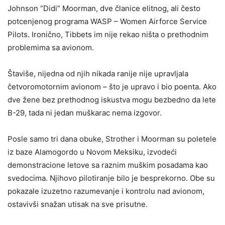
Johnson “Didi” Moorman, dve članice elitnog, ali često
potcenjenog programa WASP – Women Airforce Service
Pilots. Ironično, Tibbets im nije rekao ništa o prethodnim
problemima sa avionom.
Štaviše, nijedna od njih nikada ranije nije upravljala
četvoromotornim avionom – što je upravo i bio poenta. Ako
dve žene bez prethodnog iskustva mogu bezbedno da lete
B-29, tada ni jedan muškarac nema izgovor.
Posle samo tri dana obuke, Strother i Moorman su poletele
iz baze Alamogordo u Novom Meksiku, izvodeći
demonstracione letove sa raznim muškim posadama kao
svedocima. Njihovo pilotiranje bilo je besprekorno. Obe su
pokazale izuzetno razumevanje i kontrolu nad avionom,
ostavivši snažan utisak na sve prisutne.