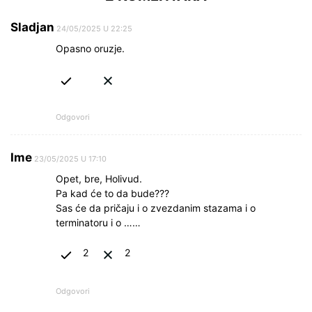
Sladjan
24/05/2025 U 22:25
Opasno oruzje.
Odgovori
Ime
23/05/2025 U 17:10
Opet, bre, Holivud.
Pa kad će to da bude???
Sas će da pričaju i o zvezdanim stazama i o
terminatoru i o ……
2
2
Odgovori