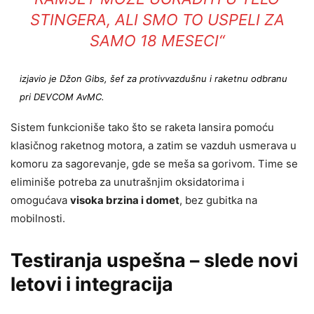
STINGERA, ALI SMO TO USPELI ZA
SAMO 18 MESECI“
izjavio je Džon Gibs, šef za protivvazdušnu i raketnu odbranu
pri DEVCOM AvMC.
Sistem funkcioniše tako što se raketa lansira pomoću
klasičnog raketnog motora, a zatim se vazduh usmerava u
komoru za sagorevanje, gde se meša sa gorivom. Time se
eliminiše potreba za unutrašnjim oksidatorima i
omogućava
visoka brzina i domet
, bez gubitka na
mobilnosti.
Testiranja uspešna – slede novi
letovi i integracija