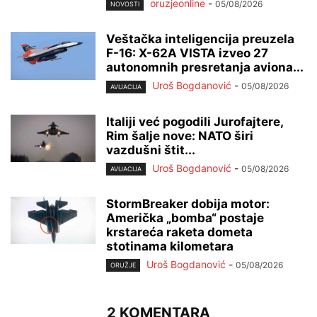
oruzjeonline
-
05/08/2026
NOVOSTI
Veštačka inteligencija preuzela
F-16: X-62A VISTA izveo 27
autonomnih presretanja aviona...
Uroš Bogdanović
-
05/08/2026
AVIJACIJA
Italiji već pogodili Jurofajtere,
Rim šalje nove: NATO širi
vazdušni štit...
Uroš Bogdanović
-
05/08/2026
AVIJACIJA
StormBreaker dobija motor:
Američka „bomba“ postaje
krstareća raketa dometa
stotinama kilometara
Uroš Bogdanović
-
05/08/2026
ORUŽJE
2 KOMENTARA