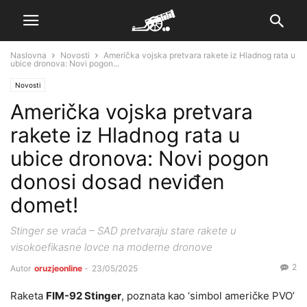
Naslovna
Novosti
Američka vojska pretvara rakete iz Hladnog rata u
ubice dronova: Novi pogon...
Novosti
Američka vojska pretvara
rakete iz Hladnog rata u
ubice dronova: Novi pogon
donosi dosad neviđen
domet!
Stinger se vraća – SAD pretvaraju stare rakete u
visokoefikasne lovce na moderne dronove
2
Autor
oruzjeonline
-
23/05/2025
Raketa
FIM-92 Stinger
, poznata kao ‘simbol američke PVO’