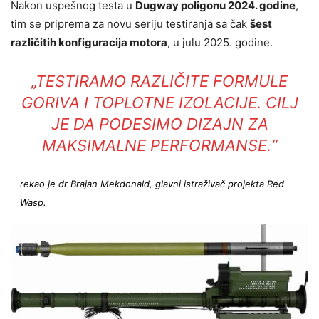
Nakon uspešnog testa u
Dugway poligonu 2024. godine
,
tim se priprema za novu seriju testiranja sa čak
šest
različitih konfiguracija motora
, u julu 2025. godine.
„TESTIRAMO RAZLIČITE FORMULE
GORIVA I TOPLOTNE IZOLACIJE. CILJ
JE DA PODESIMO DIZAJN ZA
MAKSIMALNE PERFORMANSE.“
rekao je
dr Brajan Mekdonald, glavni istraživač projekta Red
Wasp.