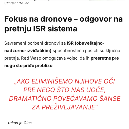
Stinger FIM-92
Fokus na dronove – odgovor na
pretnju ISR sistema
Savremeni borbeni dronovi sa
ISR (obaveštajno-
nadzorno-izviđačkim)
sposobnostima postali su ključna
pretnja. Red Wasp omogućava vojsci da ih
presretne pre
nego što priđu preblizu
.
„AKO ELIMINIŠEMO NJIHOVE OČI
PRE NEGO ŠTO NAS UOČE,
DRAMATIČNO POVEĆAVAMO ŠANSE
ZA PREŽIVLJAVANJE“
rekao je Gibs.