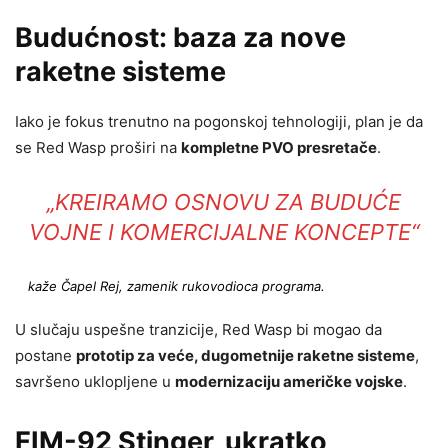
Budućnost: baza za nove
raketne sisteme
Iako je fokus trenutno na pogonskoj tehnologiji, plan je da
se Red Wasp proširi na
kompletne PVO presretače
.
„KREIRAMO OSNOVU ZA BUDUĆE
VOJNE I KOMERCIJALNE KONCEPTE“
kaže Čapel Rej, zamenik rukovodioca programa.
U slučaju uspešne tranzicije, Red Wasp bi mogao da
postane
prototip za veće, dugometnije raketne sisteme
,
savršeno uklopljene u
modernizaciju američke vojske
.
FIM-92 Stinger, ukratko