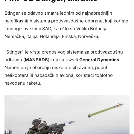
Stinger se odavno smatra jednim od najnaprednijih i
najefikasnijih sistema protivvazdušne odbrane, koji koriste
i mnogi saveznici SAD, kao što su Velika Britanija,
Nemačka, Italija, Holandija, Finska, Norveška..
“Stinger” je vrsta prenosivog sistema za protivvazdušnu
odbranu (
MANPADS
) koji su razvili
General Dynamics
.
Namenjen je obaranju niskoletećih aviona, poput
helikoptera ili napadačkih aviona, koristeći toplotno
navođenu raketu.