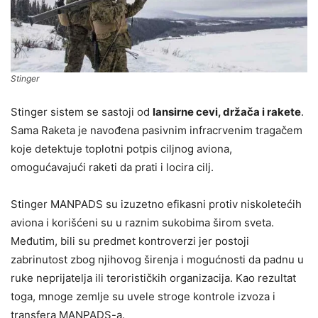
Stinger
Stinger sistem se sastoji od
lansirne cevi, držača i rakete
.
Sama Raketa je navođena pasivnim infracrvenim tragačem
koje detektuje toplotni potpis ciljnog aviona,
omogućavajući raketi da prati i locira cilj.
Stinger MANPADS su izuzetno efikasni protiv niskoletećih
aviona i korišćeni su u raznim sukobima širom sveta.
Međutim, bili su predmet kontroverzi jer postoji
zabrinutost zbog njihovog širenja i mogućnosti da padnu u
ruke neprijatelja ili terorističkih organizacija. Kao rezultat
toga, mnoge zemlje su uvele stroge kontrole izvoza i
transfera MANPADS-a.