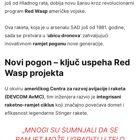
još od Hladnog rata, dobija novu šansu kroz revolucionarni
program
Red Wasp
američke vojske.
Ova raketa, koja je u arsenalu SAD još od 1981. godine,
sada se pretvara u ‘
ubicu dronova
‘ zahvaljujući
inovativnom
ramjet pogonu
nove generacije.
Novi pogon – ključ uspeha Red
Wasp projekta
U okviru
američkog Centra za razvoj avijacije i raketa
(DEVCOM AvMC)
, tim inženjera razvio je
integrisani
raketno-ramjet ciklus
koji značajno povećava domet i
efikasnost legendarne Stinger rakete.
„MNOGI SU SUMNJALI DA SE
RAMJET MOŽE UGRADITI U TELO