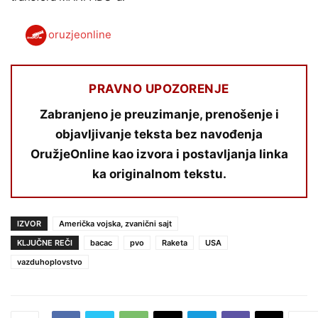
oruzjeonline
PRAVNO UPOZORENJE
Zabranjeno je preuzimanje, prenošenje i
objavljivanje teksta bez navođenja
OružjeOnline kao izvora i postavljanja linka
ka originalnom tekstu.
IZVOR
Američka vojska, zvanični sajt
KLJUČNE REČI
bacac
pvo
Raketa
USA
vazduhoplovstvo