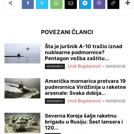
POVEZANI ČLANCI
Šta je juršnik A-10 tražio iznad
nuklearne podmornice?
Pentagon vežba zaštitu...
Uroš Bogdanović
-
06/08/2026
MORNARICA
Američka mornarica pretvara 19
podmornica Virdžinija u raketne
arsenale: Svaka dobija...
Uroš Bogdanović
-
06/08/2026
MORNARICA
Severna Koreja šalje raketnu
brigadu u Rusiju: Šest lansera i
120...