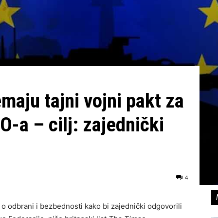
emaju tajni vojni pakt za
-a – cilj: zajednički
4
 o odbrani i bezbednosti kako bi zajednički odgovorili