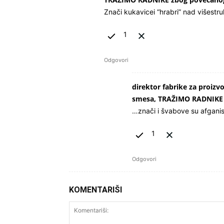
Znači kukavicei “hrabri” nad višest
1
Odgovori
direktor fabrike za proizv
smesa, TRAŽIMO RADNIKE 
…znači i švabove su afganist
1
Odgovori
KOMENTARIŠI