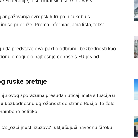
 Federacije, piše britanski list
The Times
.
og angažovanja evropskih trupa u sukobu s
m se pridruže. Prema informacijama lista, tekst
aju da predstave ovaj pakt o odbrani i bezbednosti kao
ndonu omogućio najtješnje odnose s EU još od
og ruske pretnje
anju ovog sporazuma presudan uticaj imala situacija u
ećaju bezbednosnu ugroženost od strane Rusije, te žele
brambene politike.
tat „ozbiljnosti izazova“, uključujući navodnu široku