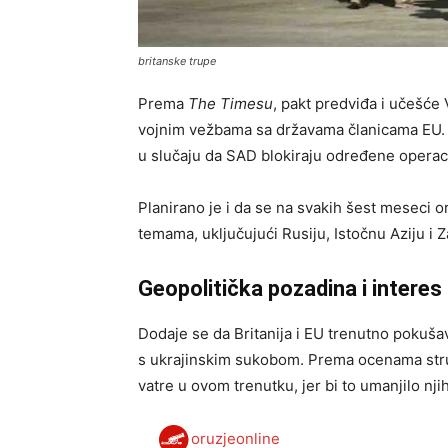
britanske trupe
Prema
The Timesu
, pakt predviđa i učešće 
vojnim vežbama sa državama članicama EU.
u slučaju da SAD blokiraju određene operac
Planirano je i da se na svakih šest meseci o
temama, uključujući Rusiju, Istočnu Aziju i
Geopolitička pozadina i interes
Dodaje se da Britanija i EU trenutno pokuša
s ukrajinskim sukobom. Prema ocenama stru
vatre u ovom trenutku, jer bi to umanjilo njiho
oruzjeonline