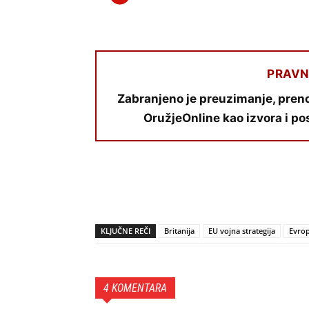
PRAVN
Zabranjeno je preuzimanje, preno
OružjeOnline kao izvora i po
KLJUČNE REČI
Britanija
EU vojna strategija
Evrop
4 KOMENTARA