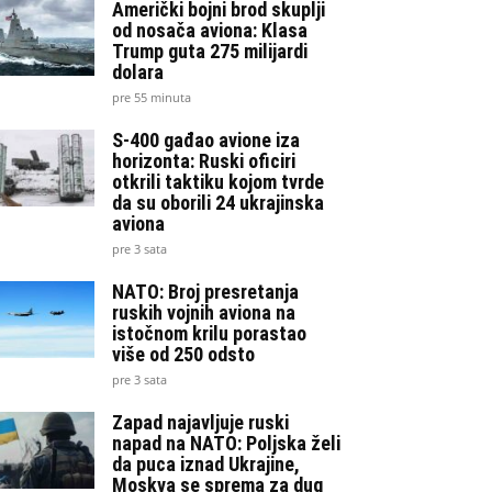
Američki bojni brod skuplji
od nosača aviona: Klasa
Trump guta 275 milijardi
dolara
pre 55 minuta
S-400 gađao avione iza
horizonta: Ruski oficiri
otkrili taktiku kojom tvrde
da su oborili 24 ukrajinska
aviona
pre 3 sata
NATO: Broj presretanja
ruskih vojnih aviona na
istočnom krilu porastao
više od 250 odsto
pre 3 sata
Zapad najavljuje ruski
napad na NATO: Poljska želi
da puca iznad Ukrajine,
Moskva se sprema za dug