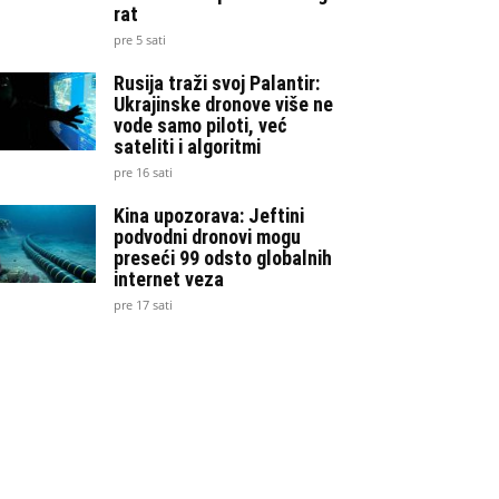
rat
pre 5 sati
Rusija traži svoj Palantir:
Ukrajinske dronove više ne
vode samo piloti, već
sateliti i algoritmi
pre 16 sati
Kina upozorava: Jeftini
podvodni dronovi mogu
preseći 99 odsto globalnih
internet veza
pre 17 sati