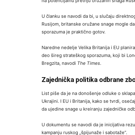
na potencijalnu pretnju oružanih snaga Ruske
U članku se navodi da bi, u slučaju direktn
Rusijom, britanske oružane snage mogle da i
sporazuma je praktično gotov.
Naredne nedelje Velika Britanija i EU planir
deo šireg strateškog sporazuma, koji bi Lo
Bregzita, navodi
The Times
.
Zajednička politika odbrane zb
List piše da je na donošenje odluke o sklap
Ukrajini. I EU i Britanija, kako se tvrdi, os
da ujedine snage u kreiranju zajedničke od
U dokumentu se navodi da je inicijativa rezul
kampanju ruskog „špijunaže i sabotaže“.