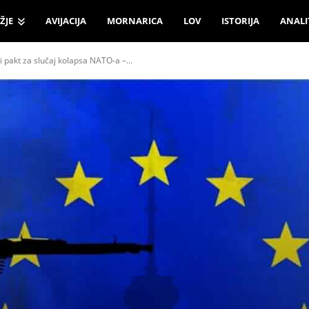
ŽJE
AVIJACIJA
MORNARICA
LOV
ISTORIJA
ANALI
ni pakt za slučaj kolapsa NATO-a –...