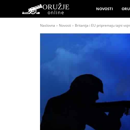
ORUŽJE
NOVOSTI
ORU
online
Naslovna
Novosti
Britanija i EU pripremaju tajni voj