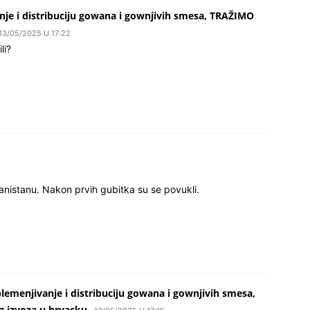
anje i distribuciju gowana i gownjivih smesa, TRAŽIMO
13/05/2025 U 17:22
li?
anistanu. Nakon prvih gubitka su se povukli.
plemenjivanje i distribuciju gowana i gownjivih smesa,
 izvoza u hrvacku