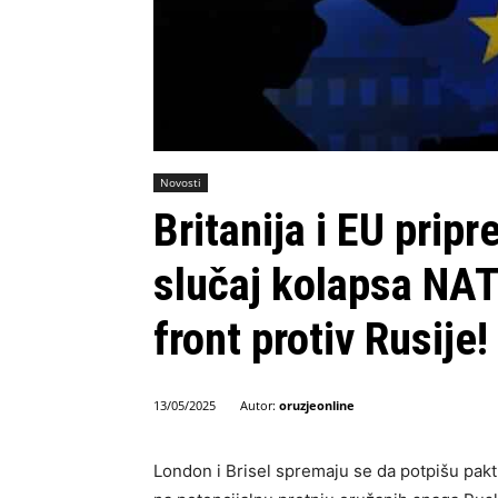
Novosti
Britanija i EU pripr
slučaj kolapsa NATO
front protiv Rusije!
Autor:
oruzjeonline
13/05/2025
London i Brisel spremaju se da potpišu pakt