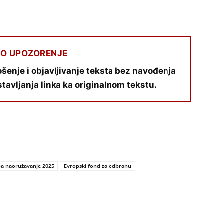
O UPOZORENJE
šenje i objavljivanje teksta bez navođenja
stavljanja linka ka originalnom tekstu.
a naoružavanje 2025
Evropski fond za odbranu