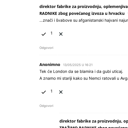
direktor fabrike za proizvodnju, oplemenjiv
RADNIKE zbog povećanog izvoza u hrvacku
…znači i švabove su afganistanski hajvani najuri
1
Odgovori
Anonimno
13/05/2025 U 16:21
Tek će London da se blamira i da gubi uticaj.
A znamo mi stariji kako su Nemci ratovali u Avg
1
Odgovori
direktor fabrike za proizvodnju, o
TRAŽIMO RADNIKE zbog povećanog