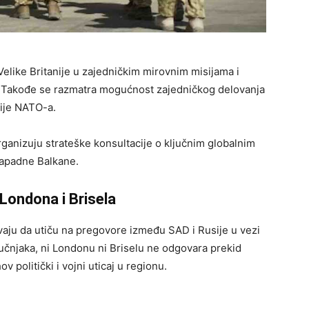
Velike Britanije u zajedničkim mirovnim misijama i
 Takođe se razmatra mogućnost zajedničkog delovanja
ije NATO-a.
rganizuju strateške konsultacije o ključnim globalnim
 Zapadne Balkane.
 Londona i Brisela
vaju da utiču na pregovore između SAD i Rusije u vezi
čnjaka, ni Londonu ni Briselu ne odgovara prekid
v politički i vojni uticaj u regionu.