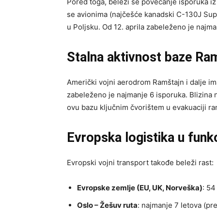
Pored toga, beleži se povećanje isporuka iz
se avionima (najčešće kanadski C-130J Supe
u Poljsku. Od 12. aprila zabeleženo je najma
Stalna aktivnost baze Ra
Američki vojni aerodrom Ramštajn i dalje i
zabeleženo je najmanje 6 isporuka. Blizina
ovu bazu ključnim čvorištem u evakuaciji ranj
Evropska logistika u funkc
Evropski vojni transport takođe beleži rast:
Evropske zemlje (EU, UK, Norveška)
: 54
Oslo – Žešuv ruta
: najmanje 7 letova (pr