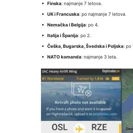
Finska
: najmanje 7 letova.
UK i Francuska
: po najmanje 7 letova.
Nemačka i Belgija
: po 4.
Italija i Španija
: po 2.
Češka, Bugarska, Švedska i Poljska
: po 
NATO komanda
: najmanje 3 leta.