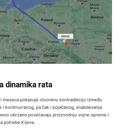
na dinamika rata
tri meseca pokazuje otvorenu kontradikciju između
je i kontinuiranog, pa čak i pojačanog, snabdevanja
emeno ubrzano povećavaju proizvodnju vojne opreme i
za potrebe Kijeva.