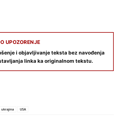
O UPOZORENJE
šenje i objavljivanje teksta bez navođenja
stavljanja linka ka originalnom tekstu.
ukrajina
USA