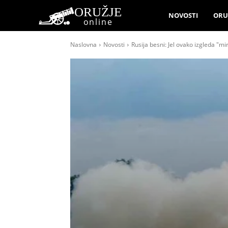
ORUŽJE
NOVOSTI
ORU
online
Naslovna
Novosti
Rusija besni: Jel ovako izgleda "mi