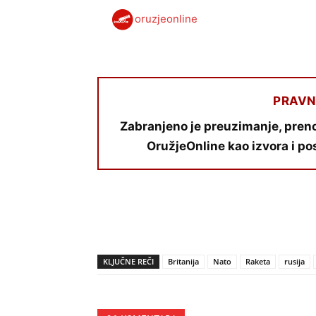
oruzjeonline
PRAVN
Zabranjeno je preuzimanje, preno
OružjeOnline kao izvora i po
KLJUČNE REČI
Britanija
Nato
Raketa
rusija