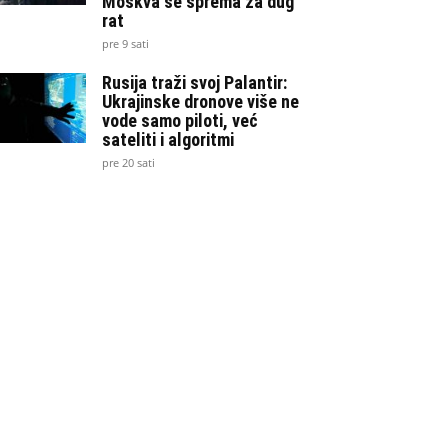
Moskva se sprema za dug
rat
pre 9 sati
Rusija traži svoj Palantir:
Ukrajinske dronove više ne
vode samo piloti, već
sateliti i algoritmi
pre 20 sati