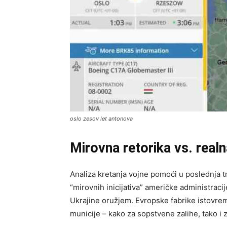
oslo zesov let antonova
Mirovna retorika vs. real
Analiza kretanja vojne pomoći u poslednja 
“mirovnih inicijativa” američke administraci
Ukrajine oružjem. Evropske fabrike istovr
municije – kako za sopstvene zalihe, tako i 