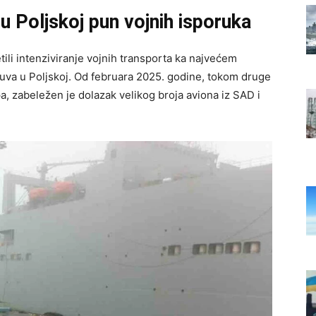
u Poljskoj pun vojnih isporuka
etili intenziviranje vojnih transporta ka najvećem
šuva u Poljskoj. Od februara 2025. godine, tokom druge
, zabeležen je dolazak velikog broja aviona iz SAD i