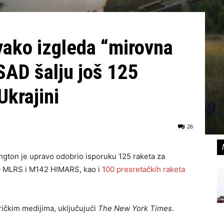
ovako izgleda “mirovna
SAD šalju još 125
krajini
26
ington je upravo odobrio isporuku 125 raketa za
0 MLRS i M142 HIMARS, kao i
100 presretačkih raketa
ričkim medijima, uključujući
The New York Times
.