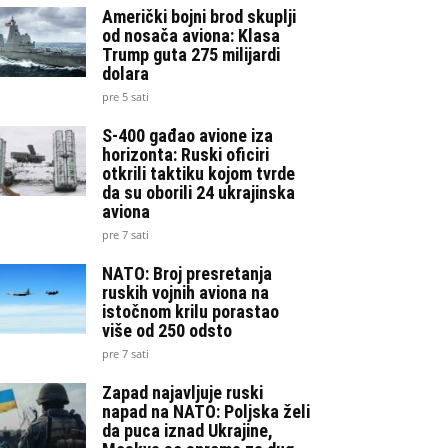
Američki bojni brod skuplji
od nosača aviona: Klasa
Trump guta 275 milijardi
dolara
pre 5 sati
S-400 gađao avione iza
horizonta: Ruski oficiri
otkrili taktiku kojom tvrde
da su oborili 24 ukrajinska
aviona
pre 7 sati
NATO: Broj presretanja
ruskih vojnih aviona na
istočnom krilu porastao
više od 250 odsto
pre 7 sati
Zapad najavljuje ruski
napad na NATO: Poljska želi
da puca iznad Ukrajine,