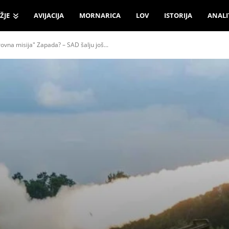
ŽJE
AVIJACIJA
MORNARICA
LOV
ISTORIJA
ANALI
rovna misija" Zapada? – SAD šalju još...