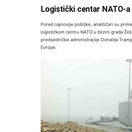
Logistički centar NATO-a 
Pored najnovije pošiljke, analitičari su prim
logističkom centru NATO u blizini grada Že
predsedničke administracije Donalda Trampa
Evrope.