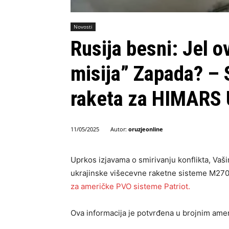
Novosti
Rusija besni: Jel 
misija” Zapada? – 
raketa za HIMARS U
Autor:
oruzjeonline
11/05/2025
Uprkos izjavama o smirivanju konflikta, Vaš
ukrajinske višecevne raketne sisteme M27
za američke PVO sisteme Patriot.
Ova informacija je potvrđena u brojnim ame