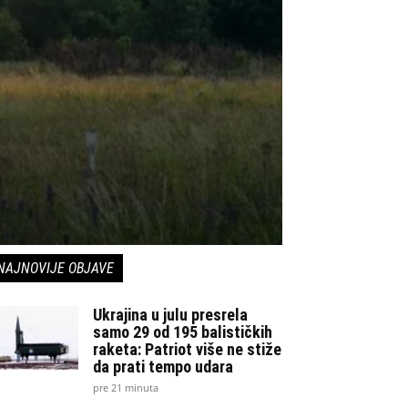
NAJNOVIJE OBJAVE
Ukrajina u julu presrela
samo 29 od 195 balističkih
raketa: Patriot više ne stiže
da prati tempo udara
pre 21 minuta