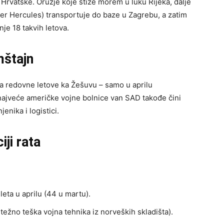
 Hrvatske. Oružje koje stiže morem u luku Rijeka, dalje
r Hercules) transportuje do baze u Zagrebu, a zatim
nje 18 takvih letova.
mštajn
ma redovne letove ka Žešuvu – samo u aprilu
 najveće američke vojne bolnice van SAD takođe čini
enika i logistici.
iji rata
 leta u aprilu (44 u martu).
etežno teška vojna tehnika iz norveških skladišta).