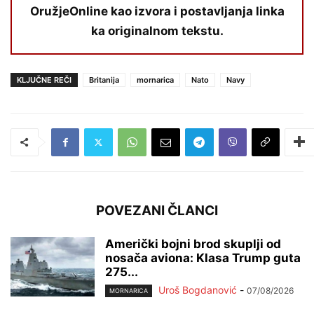
OružjeOnline kao izvora i postavljanja linka
ka originalnom tekstu.
KLJUČNE REČI
Britanija
mornarica
Nato
Navy
POVEZANI ČLANCI
Američki bojni brod skuplji od
nosača aviona: Klasa Trump guta
275...
Uroš Bogdanović
-
07/08/2026
MORNARICA