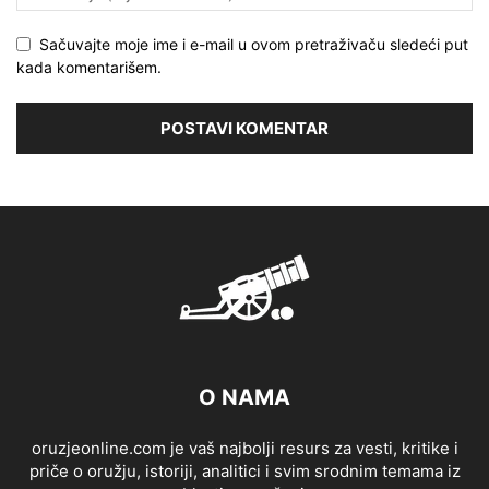
Sačuvajte moje ime i e-mail u ovom pretraživaču sledeći put
kada komentarišem.
O NAMA
oruzjeonline.com je vaš najbolji resurs za vesti, kritike i
priče o oružju, istoriji, analitici i svim srodnim temama iz