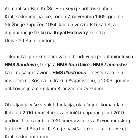
Admiral ser Ben Ki (Sir Ben Key) je britanski oficir
Kraljevske mornarice, rođen 7. novembra 1965. godine.
Službu je započeo 1984. kao univerzitetski kadet, a
diplomirao je fiziku na
Royal Holloway
koledžu
Univerziteta u Londonu.
Tokom karijere komandovao je brodovima poput minolovca
HMS
Sandown
, fregata
HMS
Iron Duke
i HMS
Lancaster
,
kao i nosačem aviona
HMS
Illustrious
. Učestvovao je u
misijama na Kosovu, u Iraku i Avganistanu, a 2006. godine
odlikovan je američkom Bronzanom zvezdom.
Obavljao je više visokih funkcija, uključujući komandanta
flote od 2016. i načelnika zajedničkih operacija od 2019.
godine. U novembru 2021. imenovan je za Prvog morskog
lorda (First Sea Lord), što je najviša pozicija u britanskoj
Kraljevskoj mornarici.