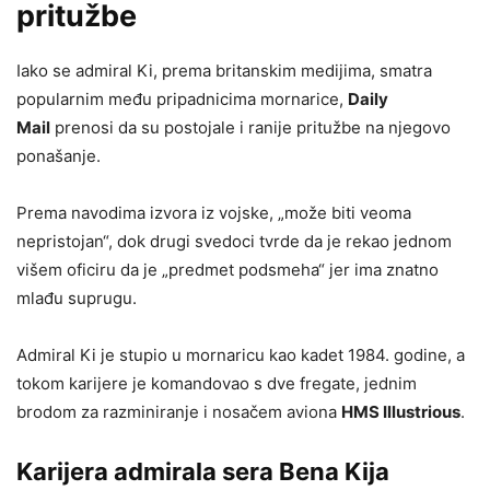
pritužbe
Iako se admiral Ki, prema britanskim medijima, smatra
popularnim među pripadnicima mornarice,
Daily
Mail
prenosi da su postojale i ranije pritužbe na njegovo
ponašanje.
Prema navodima izvora iz vojske, „može biti veoma
nepristojan“, dok drugi svedoci tvrde da je rekao jednom
višem oficiru da je „predmet podsmeha“ jer ima znatno
mlađu suprugu.
Admiral Ki je stupio u mornaricu kao kadet 1984. godine, a
tokom karijere je komandovao s dve fregate, jednim
brodom za razminiranje i nosačem aviona
HMS Illustrious
.
Karijera admirala sera Bena Kija