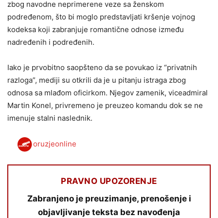
zbog navodne neprimerene veze sa ženskom
podređenom, što bi moglo predstavljati kršenje vojnog
kodeksa koji zabranjuje romantične odnose između
nadređenih i podređenih.
Iako je prvobitno saopšteno da se povukao iz “privatnih
razloga”, mediji su otkrili da je u pitanju istraga zbog
odnosa sa mlađom oficirkom. Njegov zamenik, viceadmiral
Martin Konel, privremeno je preuzeo komandu dok se ne
imenuje stalni naslednik.
oruzjeonline
PRAVNO UPOZORENJE
Zabranjeno je preuzimanje, prenošenje i
objavljivanje teksta bez navođenja