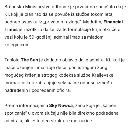
Britansko Ministarstvo odbrane je prvobitno saopštilo da je
Ki, koji je planirao da se povuče iz službe tokom leta,
podneo ostavku iz „privatnih razloga“. Međutim,
Financial
Times
je razotkrio da se iza te formulacije krije otkriće o
vezi koju je 59-godišnji admiral imao sa mlađom
koleginicom.
Tabloid
The Sun
je dodatno objavio da je admiral Ki, koji je
inače oženjen i ima troje dece, pod istragom zbog
mogućeg kršenja strogog kodeksa službe Kraljevske
mornarice koji zabranjuje seksualne odnose između
nadređenih i podređenih oficira.
Prema informacijama
Sky Newsa
, žena koja je „kamen
spoticanja“ u ovom slučaju nije bila direktno podređena
admiralu, ali jeste deo strukture mornarice.