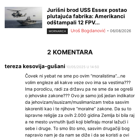
Jurišni brod USS Essex postao
plutajuća fabrika: Amerikanci
odštampali 12 FPV...
Uroš Bogdanović
-
06/08/2026
MORNARICA
2 KOMENTARA
tereza kesovija-gušani
10/05/2025 U 14:50
Čovek ni yebat ne sme po ovim “moralistima”…ne
volim engleze ali kakve veze ovo ima sa vestima???
Ima porodicu, radi za državu pa ne sme da se ogreši
o jehovske zakone??? Ovo je samo još jedan indikator
da jehovizam/isusizam/muslimanizam treba sasvim
iskoreniti kao i te njihove “moralne” zakone. Da su to
ispravne religije za ovih 2.000 gidina Zemlja bi bila raj
a ne mesto uvrnutih ljudi koji blefiraju moral lažući i
sebe i druge. To smo što smo, sasvim drugačiji bog
napravio nam je da nam se diže i da se koristi a ovi