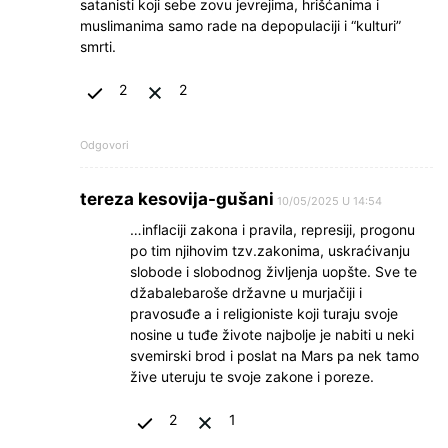
satanisti koji sebe zovu jevrejima, hrišćanima i
muslimanima samo rade na depopulaciji i “kulturi”
smrti.
2
2
Odgovori
tereza kesovija-gušani
10/05/2025 U 14:54
…inflaciji zakona i pravila, represiji, progonu
po tim njihovim tzv.zakonima, uskraćivanju
slobode i slobodnog življenja uopšte. Sve te
džabalebaroše državne u murjačiji i
pravosuđe a i religioniste koji turaju svoje
nosine u tuđe živote najbolje je nabiti u neki
svemirski brod i poslat na Mars pa nek tamo
žive uteruju te svoje zakone i poreze.
2
1