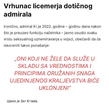
Vrhunac licemerja dotičnog
admirala
Ironično, admiral Ki je 2022. godine – godinu dana nakon
što je preuzeo funkciju načelnika – javno osudio svaku
vrstu seksualnog uznemiravanja u vojsci, obećavši da će
iskoreniti takvo ponašanje:
„ONI KOJI NE ŽELE DA SLUŽE U
SKLADU SA VREDNOSTIMA I
PRINCIPIMA ORUŽANIH SNAGA
UJEDINJENOG KRALJEVSTVA BIĆE
UKLONJENI“
izjavio je Ser Ki tada.