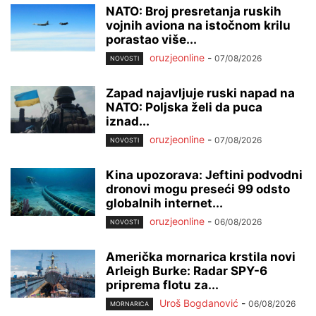
NATO: Broj presretanja ruskih
vojnih aviona na istočnom krilu
porastao više...
oruzjeonline
-
07/08/2026
NOVOSTI
Zapad najavljuje ruski napad na
NATO: Poljska želi da puca
iznad...
oruzjeonline
-
07/08/2026
NOVOSTI
Kina upozorava: Jeftini podvodni
dronovi mogu preseći 99 odsto
globalnih internet...
oruzjeonline
-
06/08/2026
NOVOSTI
Američka mornarica krstila novi
Arleigh Burke: Radar SPY-6
priprema flotu za...
Uroš Bogdanović
-
06/08/2026
MORNARICA