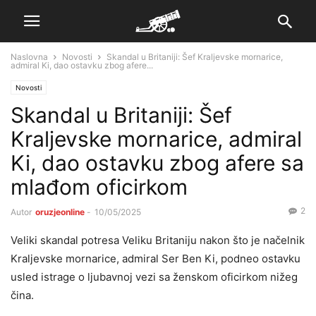
Naslovna
Novosti
Skandal u Britaniji: Šef Kraljevske mornarice,
admiral Ki, dao ostavku zbog afere...
Novosti
Skandal u Britaniji: Šef
Kraljevske mornarice, admiral
Ki, dao ostavku zbog afere sa
mlađom oficirkom
2
Autor
oruzjeonline
-
10/05/2025
Veliki skandal potresa Veliku Britaniju nakon što je načelnik
Kraljevske mornarice, admiral Ser Ben Ki, podneo ostavku
usled istrage o ljubavnoj vezi sa ženskom oficirkom nižeg
čina.