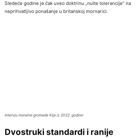
Sledeće godine je čak uveo doktrinu „nulte tolerancije“ na
neprihvatljivo ponašanje u britanskoj mornarici.
Intervju moralne gromade Kija iz 2022. godine
Dvostruki standardi i ranije