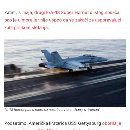
Zatim,
7. maja, drugi F/A-18 Super Hornet s istog nosača
pao je u more jer nije uspeo da se zakači za usporavajući
kabl prilikom sletanja
.
f:a 18 hornet pao u more sa nosača aviona „harry s. truman“
Podsetimo, Američka krstarica USS Gettysburg
oborila je