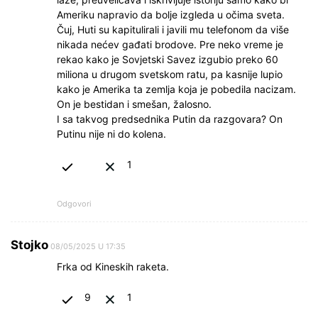
Ameriku napravio da bolje izgleda u očima sveta.
Čuj, Huti su kapitulirali i javili mu telefonom da više
nikada nećev gađati brodove. Pre neko vreme je
rekao kako je Sovjetski Savez izgubio preko 60
miliona u drugom svetskom ratu, pa kasnije lupio
kako je Amerika ta zemlja koja je pobedila nacizam.
On je bestidan i smešan, žalosno.
I sa takvog predsednika Putin da razgovara? On
Putinu nije ni do kolena.
1
Odgovori
Stojko
08/05/2025 U 17:35
Frka od Kineskih raketa.
9
1