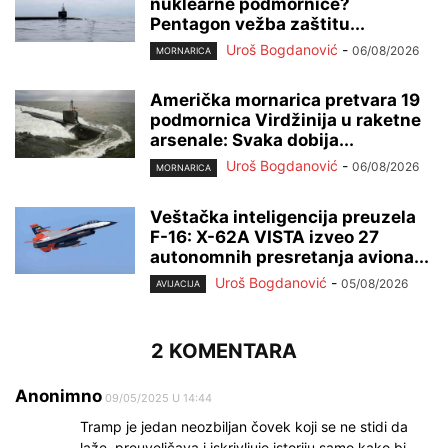
nuklearne podmornice?
Pentagon vežba zaštitu...
Uroš Bogdanović
-
06/08/2026
MORNARICA
Američka mornarica pretvara 19
podmornica Virdžinija u raketne
arsenale: Svaka dobija...
Uroš Bogdanović
-
06/08/2026
MORNARICA
Veštačka inteligencija preuzela
F-16: X-62A VISTA izveo 27
autonomnih presretanja aviona...
Uroš Bogdanović
-
05/08/2026
AVIJACIJA
2 KOMENTARA
Anonimno
09/05/2025 U 14:44
Tramp je jedan neozbiljan čovek koji se ne stidi da
laže, preuveličava i iskrivljuje istoriju samo kako bi