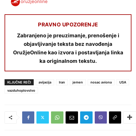
oruzjeonline
PRAVNO UPOZORENJE
Zabranjeno je preuzimanje, prenošenje i
objavljivanje teksta bez navođenja
OružjeOnline kao izvora i postavljanja linka
ka originalnom tekstu.
KLJUČNE REČI
avijacija
Iran
jemen
nosac aviona
USA
vazduhoplovstvo