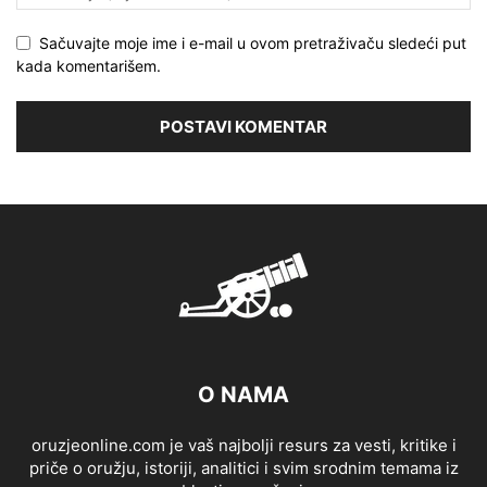
Sačuvajte moje ime i e-mail u ovom pretraživaču sledeći put
kada komentarišem.
O NAMA
oruzjeonline.com je vaš najbolji resurs za vesti, kritike i
priče o oružju, istoriji, analitici i svim srodnim temama iz