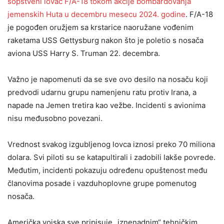
sopstveni lovac F/A-18 tokom akcije bombardovanja
jemenskih Huta u decembru mesecu 2024. godine
. F/A-18
je pogođen oružjem sa krstarice naoružane vođenim
raketama USS Gettysburg nakon što je poletio s nosača
aviona USS Harry S. Truman 22. decembra.
Važno je napomenuti da se sve ovo desilo na nosaču koji
predvodi udarnu grupu namenjenu ratu protiv Irana, a
napade na Jemen tretira kao vežbe. Incidenti s avionima
nisu međusobno povezani.
Vrednost svakog izgubljenog lovca iznosi preko 70 miliona
dolara. Svi piloti su se katapultirali i zadobili lakše povrede.
Međutim, incidenti pokazuju određenu opuštenost među
članovima posade i vazduhoplovne grupe pomenutog
nosača.
Američka vojska sve pripisuje „iznenadnim“ tehničkim