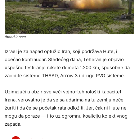
thaad lanser
Izrael je za napad optužio Iran, koji podržava Hute, i
obećao kontraudar. Sledećeg dana, Teheran je objavio
uspešno testiranje rakete dometa 1.200 km, sposobne da
zaobiđe sisteme THAAD, Arrow 3 i druge PVO sisteme.
Uzimajući u obzir sve veći vojno-tehnološki kapacitet
Irana, verovatno je da se sa udarima na tu zemlju neće
žuriti i da će se početak rata odložiti. Jer, čak ni Hute ne
mogu da poraze — i to uz ogromnu koaliciju kolektivnog
zapada.