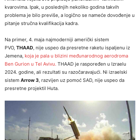
kvarovima. Ipak, u poslednjih nekoliko godina takvih
problema je bilo previše, a logično se nameće dovođenje u
pitanje stručna kvalifikacija kadra.
Na primer, 4. maja najmoderniji američki sistem
PVO,
THAAD
, nije uspeo da presretne raketu ispaljenu iz
Jemena,
koja je pala u blizini međunarodnog aerodroma
Ben Gurion u Tel Avivu.
THAAD je raspoređen u Izraelu
2024. godine, ali rezultati su razočaravajući. Ni izraelski
sistem
Arrow 3
, razvijen uz pomoć SAD, nije uspeo da
presretne projektil Huta.