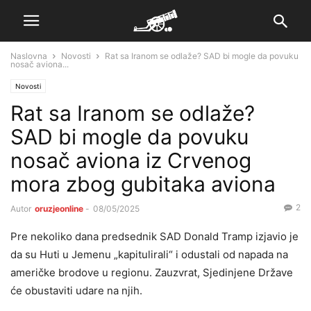
Naslovna
Novosti
Rat sa Iranom se odlaže? SAD bi mogle da povuku
nosač aviona...
Novosti
Rat sa Iranom se odlaže?
SAD bi mogle da povuku
nosač aviona iz Crvenog
mora zbog gubitaka aviona
2
Autor
oruzjeonline
-
08/05/2025
Pre nekoliko dana predsednik SAD Donald Tramp izjavio je
da su Huti u Jemenu „kapitulirali“ i odustali od napada na
američke brodove u regionu. Zauzvrat, Sjedinjene Države
će obustaviti udare na njih.