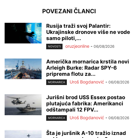
POVEZANI ČLANCI
Rusija traži svoj Palantir:
Ukrajinske dronove više ne vode
samo piloti,...
oruzjeonline
-
06/08/2026
NOVOSTI
Američka mornarica krstila novi
Arleigh Burke: Radar SPY-6
priprema flotu za...
Uroš Bogdanović
-
06/08/2026
MORNARICA
Jurišni brod USS Essex postao
plutajuća fabrika: Amerikanci
odštampali 12 FPV...
Uroš Bogdanović
-
06/08/2026
MORNARICA
Šta je juršnik A-10 tražio iznad