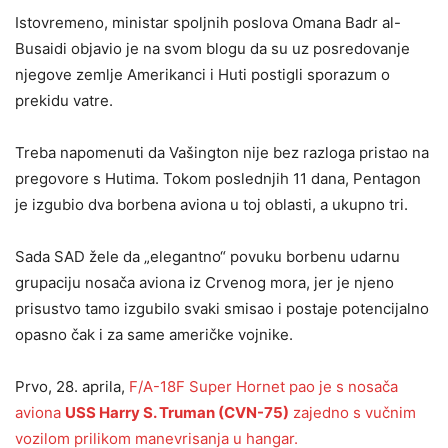
Istovremeno, ministar spoljnih poslova Omana Badr al-
Busaidi objavio je na svom blogu da su uz posredovanje
njegove zemlje Amerikanci i Huti postigli sporazum o
prekidu vatre.
Treba napomenuti da Vašington nije bez razloga pristao na
pregovore s Hutima. Tokom poslednjih 11 dana, Pentagon
je izgubio dva borbena aviona u toj oblasti, a ukupno tri.
Sada SAD žele da „elegantno“ povuku borbenu udarnu
grupaciju nosača aviona iz Crvenog mora, jer je njeno
prisustvo tamo izgubilo svaki smisao i postaje potencijalno
opasno čak i za same američke vojnike.
Prvo, 28. aprila,
F/A-18F Super Hornet pao je s nosača
aviona
USS Harry S. Truman (CVN-75)
zajedno s vučnim
vozilom prilikom manevrisanja u hangar.