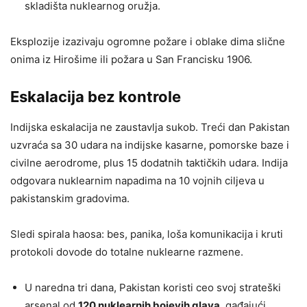
skladišta nuklearnog oružja.
Eksplozije izazivaju ogromne požare i oblake dima slične
onima iz Hirošime ili požara u San Francisku 1906.
Eskalacija bez kontrole
Indijska eskalacija ne zaustavlja sukob. Treći dan Pakistan
uzvraća sa 30 udara na indijske kasarne, pomorske baze i
civilne aerodrome, plus 15 dodatnih taktičkih udara. Indija
odgovara nuklearnim napadima na 10 vojnih ciljeva u
pakistanskim gradovima.
Sledi spirala haosa: bes, panika, loša komunikacija i kruti
protokoli dovode do totalne nuklearne razmene.
U naredna tri dana, Pakistan koristi ceo svoj strateški
arsenal od
120 nuklearnih bojevih glava
, gađajući