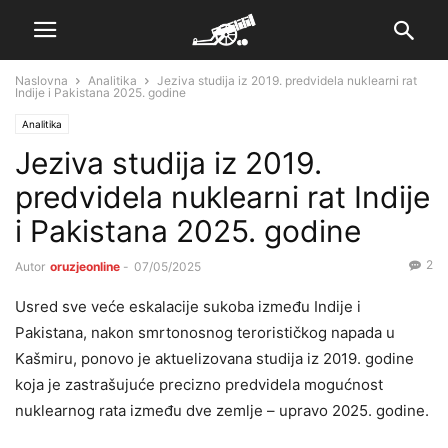
Naslovna
Analitika
Jeziva studija iz 2019. predvidela nuklearni rat
Indije i Pakistana 2025. godine
Analitika
Jeziva studija iz 2019.
predvidela nuklearni rat Indije
i Pakistana 2025. godine
2
Autor
oruzjeonline
-
07/05/2025
Usred sve veće eskalacije sukoba između Indije i
Pakistana, nakon smrtonosnog terorističkog napada u
Kašmiru, ponovo je aktuelizovana studija iz 2019. godine
koja je zastrašujuće precizno predvidela mogućnost
nuklearnog rata između dve zemlje – upravo 2025. godine.