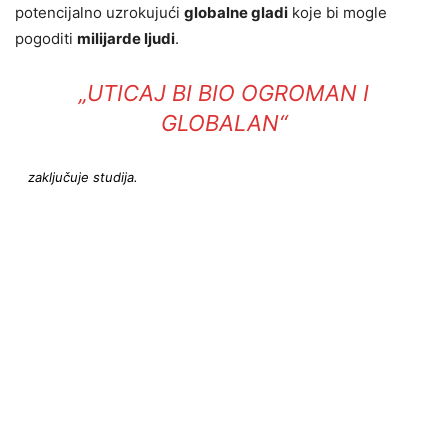
potencijalno uzrokujući
globalne gladi
koje bi mogle
pogoditi
milijarde ljudi
.
„UTICAJ BI BIO OGROMAN I
GLOBALAN“
zaključuje studija.