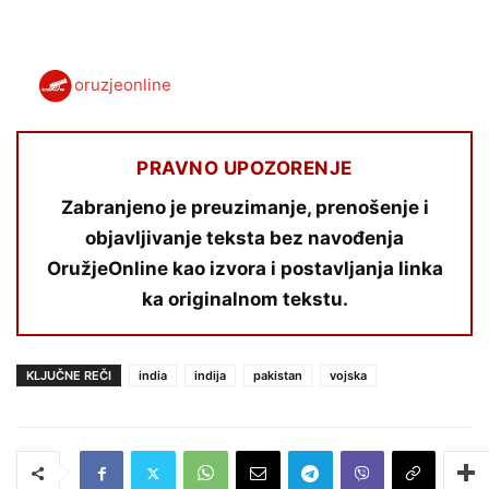
oruzjeonline
PRAVNO UPOZORENJE
Zabranjeno je preuzimanje, prenošenje i
objavljivanje teksta bez navođenja
OružjeOnline kao izvora i postavljanja linka
ka originalnom tekstu.
KLJUČNE REČI
india
indija
pakistan
vojska