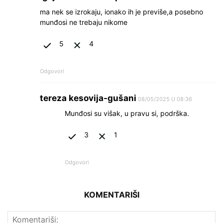
ma nek se izrokaju, ionako ih je previše,a posebno
munđosi ne trebaju nikome
5
4
Odgovori
tereza kesovija-gušani
08/05/2025 U 08:36
Munđosi su višak, u pravu si, podrška.
3
1
Odgovori
KOMENTARIŠI