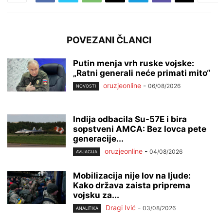
POVEZANI ČLANCI
Putin menja vrh ruske vojske:
„Ratni generali neće primati mito“
oruzjeonline
-
06/08/2026
NOVOSTI
Indija odbacila Su-57E i bira
sopstveni AMCA: Bez lovca pete
generacije...
oruzjeonline
-
04/08/2026
AVIJACIJA
Mobilizacija nije lov na ljude:
Kako država zaista priprema
vojsku za...
Dragi Ivić
-
03/08/2026
ANALITIKA