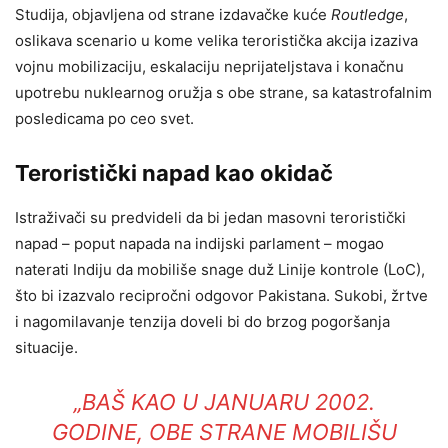
Studija, objavljena od strane izdavačke kuće
Routledge
,
oslikava scenario u kome velika teroristička akcija izaziva
vojnu mobilizaciju, eskalaciju neprijateljstava i konačnu
upotrebu nuklearnog oružja s obe strane, sa katastrofalnim
posledicama po ceo svet.
Teroristički napad kao okidač
Istraživači su predvideli da bi jedan masovni teroristički
napad – poput napada na indijski parlament – mogao
naterati Indiju da mobiliše snage duž Linije kontrole (LoC),
što bi izazvalo recipročni odgovor Pakistana. Sukobi, žrtve
i nagomilavanje tenzija doveli bi do brzog pogoršanja
situacije.
„BAŠ KAO U JANUARU 2002.
GODINE, OBE STRANE MOBILIŠU