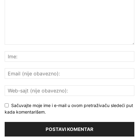
Sačuvajte moje ime i e-mail u ovom pretraživaču sledeći put
kada komentarišem.