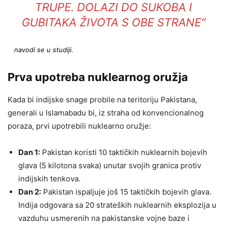
TRUPE. DOLAZI DO SUKOBA I
GUBITAKA ŽIVOTA S OBE STRANE“
navodi se u studiji.
Prva upotreba nuklearnog oružja
Kada bi indijske snage probile na teritoriju Pakistana,
generali u Islamabadu bi, iz straha od konvencionalnog
poraza, prvi upotrebili nuklearno oružje:
Dan 1:
Pakistan koristi 10 taktičkih nuklearnih bojevih
glava (5 kilotona svaka) unutar svojih granica protiv
indijskih tenkova.
Dan 2:
Pakistan ispaljuje još 15 taktičkih bojevih glava.
Indija odgovara sa 20 strateških nuklearnih eksplozija u
vazduhu usmerenih na pakistanske vojne baze i