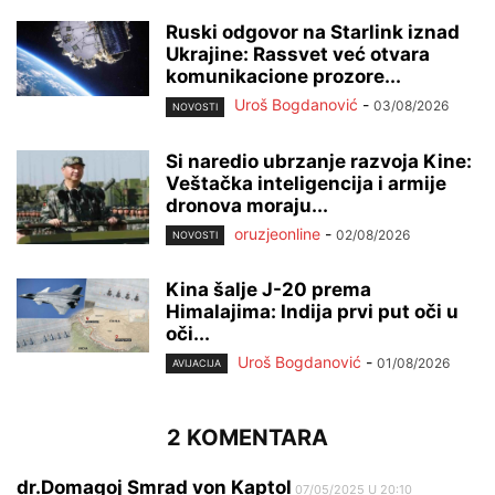
Ruski odgovor na Starlink iznad
Ukrajine: Rassvet već otvara
komunikacione prozore...
Uroš Bogdanović
-
03/08/2026
NOVOSTI
Si naredio ubrzanje razvoja Kine:
Veštačka inteligencija i armije
dronova moraju...
oruzjeonline
-
02/08/2026
NOVOSTI
Kina šalje J-20 prema
Himalajima: Indija prvi put oči u
oči...
Uroš Bogdanović
-
01/08/2026
AVIJACIJA
2 KOMENTARA
dr.Domagoj Smrad von Kaptol
07/05/2025 U 20:10