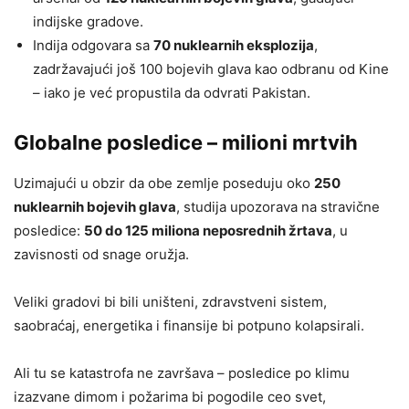
indijske gradove.
Indija odgovara sa
70 nuklearnih eksplozija
,
zadržavajući još 100 bojevih glava kao odbranu od Kine
– iako je već propustila da odvrati Pakistan.
Globalne posledice – milioni mrtvih
Uzimajući u obzir da obe zemlje poseduju oko
250
nuklearnih bojevih glava
, studija upozorava na stravične
posledice:
50 do 125 miliona neposrednih žrtava
, u
zavisnosti od snage oružja.
Veliki gradovi bi bili uništeni, zdravstveni sistem,
saobraćaj, energetika i finansije bi potpuno kolapsirali.
Ali tu se katastrofa ne završava – posledice po klimu
izazvane dimom i požarima bi pogodile ceo svet,