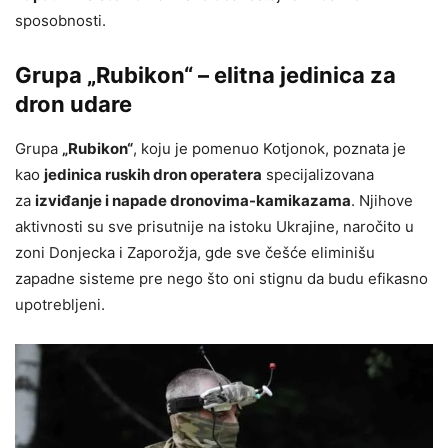
sposobnosti.
Grupa „Rubikon“ – elitna jedinica za
dron udare
Grupa
„Rubikon“
, koju je pomenuo Kotjonok, poznata je
kao
jedinica ruskih dron operatera
specijalizovana
za
izviđanje i napade dronovima-kamikazama
. Njihove
aktivnosti su sve prisutnije na istoku Ukrajine, naročito u
zoni Donjecka i Zaporožja, gde sve češće eliminišu
zapadne sisteme pre nego što oni stignu da budu efikasno
upotrebljeni.