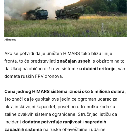
Himars
Ako se potvrdi da je uništen HIMARS tako blizu linije
fronta, to će predstavljati
značajan uspeh
, s obzirom na to
da Ukrajina obično drži ove sisteme
u dubini teritorije
, van
dometa ruskih FPV dronova.
Cena jednog HIMARS sistema iznosi oko 5 miliona dolara
,
što znači da je gubitak ove jedinice ogroman udarac za
ukrajinski vojni kapacitet, posebno u trenutku kada su
zalihe ovakvih sistema ograničene. Stručnjaci ističu da
incident
dodatno potvrđuje ranjivost i naprednih
zapadnih sistema
na ruske obaveštajne i udarne