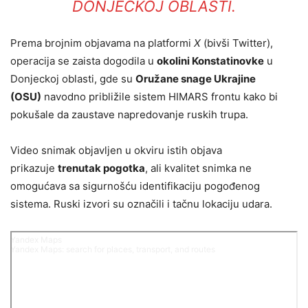
DONJECKOJ OBLASTI.
Prema brojnim objavama na platformi
X
(bivši Twitter),
operacija se zaista dogodila u
okolini Konstatinovke
u
Donjeckoj oblasti, gde su
Oružane snage Ukrajine
(OSU)
navodno približile sistem HIMARS frontu kako bi
pokušale da zaustave napredovanje ruskih trupa.
Video snimak objavljen u okviru istih objava
prikazuje
trenutak pogotka
, ali kvalitet snimka ne
omogućava sa sigurnošću identifikaciju pogođenog
sistema. Ruski izvori su označili i tačnu lokaciju udara.
Yandex Maps
Yandex Maps: search for places, transport, and routes