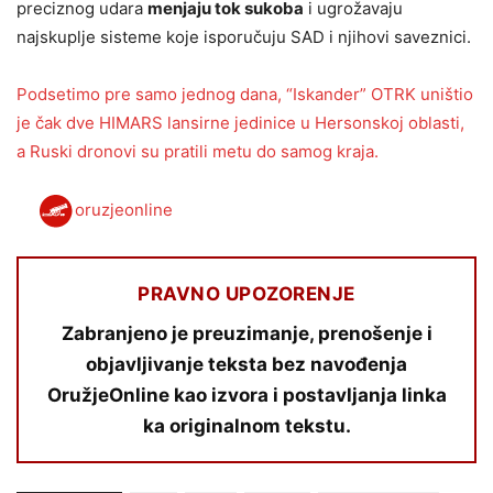
preciznog udara
menjaju tok sukoba
i ugrožavaju
najskuplje sisteme koje isporučuju SAD i njihovi saveznici.
Podsetimo pre samo jednog dana, “Iskander” OTRK uništio
je čak dve HIMARS lansirne jedinice u Hersonskoj oblasti,
a Ruski dronovi su pratili metu do samog kraja.
oruzjeonline
PRAVNO UPOZORENJE
Zabranjeno je preuzimanje, prenošenje i
objavljivanje teksta bez navođenja
OružjeOnline kao izvora i postavljanja linka
ka originalnom tekstu.