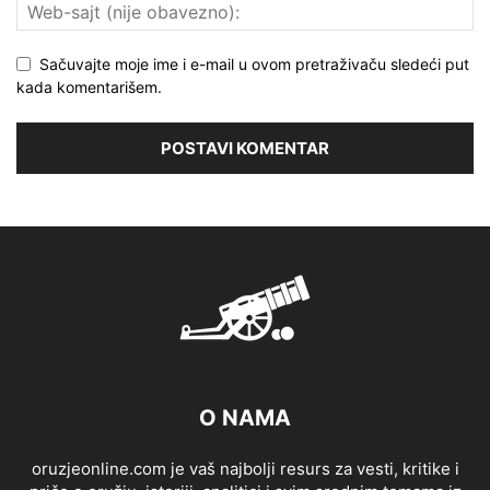
Sačuvajte moje ime i e-mail u ovom pretraživaču sledeći put
kada komentarišem.
O NAMA
oruzjeonline.com je vaš najbolji resurs za vesti, kritike i