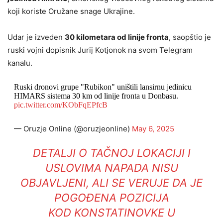
koji koriste Oružane snage Ukrajine.
Udar je izveden
30 kilometara od linije fronta
, saopštio je
ruski vojni dopisnik Jurij Kotjonok na svom Telegram
kanalu.
Ruski dronovi grupe "Rubikon" uništili lansirnu jedinicu
HIMARS sistema 30 km od linije fronta u Donbasu.
pic.twitter.com/KObFqEPfcB
— Oruzje Online (@oruzjeonline)
May 6, 2025
DETALJI O TAČNOJ LOKACIJI I
USLOVIMA NAPADA NISU
OBJAVLJENI, ALI SE VERUJE DA JE
POGOĐENA POZICIJA
KOD KONSTATINOVKE U