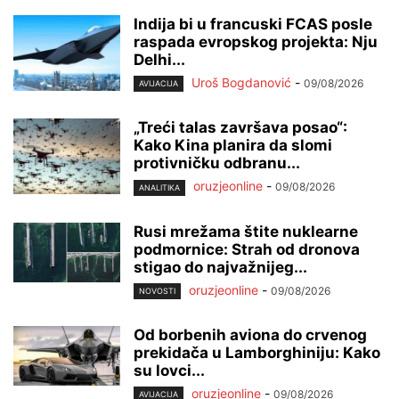
Indija bi u francuski FCAS posle
raspada evropskog projekta: Nju
Delhi...
Uroš Bogdanović
-
09/08/2026
AVIJACIJA
„Treći talas završava posao“:
Kako Kina planira da slomi
protivničku odbranu...
oruzjeonline
-
09/08/2026
ANALITIKA
Rusi mrežama štite nuklearne
podmornice: Strah od dronova
stigao do najvažnijeg...
oruzjeonline
-
09/08/2026
NOVOSTI
Od borbenih aviona do crvenog
prekidača u Lamborghiniju: Kako
su lovci...
oruzjeonline
-
09/08/2026
AVIJACIJA