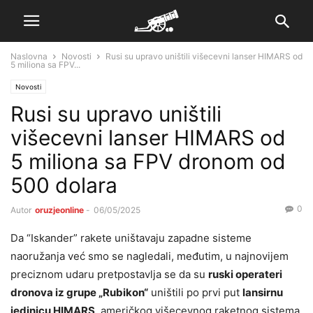
Naslovna
Novosti
Rusi su upravo uništili višecevni lanser HIMARS od
5 miliona sa FPV...
Novosti
Rusi su upravo uništili
višecevni lanser HIMARS od
5 miliona sa FPV dronom od
500 dolara
0
Autor
oruzjeonline
-
06/05/2025
Da “Iskander” rakete uništavaju zapadne sisteme
naoružanja već smo se nagledali, međutim, u najnovijem
preciznom udaru pretpostavlja se da su
ruski operateri
dronova iz grupe „Rubikon“
uništili po prvi put
lansirnu
jedinicu HIMARS
, američkog višecevnog raketnog sistema