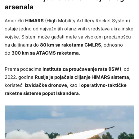
arsenala
Američki
HIMARS
(High Mobility Artillery Rocket System)
ostaje jedno od najvažnijih ofanzivnih sredstava ukrajinske
vojske. Sistem može gađati mete sa visokom preciznošću
na daljinama do
80 km sa raketama GMLRS
, odnosno
do
300 km sa ATACMS raketama
.
Prema podacima
Instituta za proučavanje rata (ISW)
, od
2022. godine
Rusija je pojačala ciljanje HIMARS sistema
,
koristeći
izviđačke dronove
, kao i
operativno-taktičke
raketne sisteme poput Iskandera
.