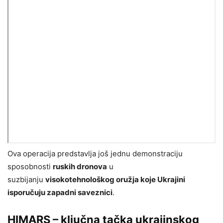
Ova operacija predstavlja još jednu demonstraciju
sposobnosti
ruskih dronova
u
suzbijanju
visokotehnološkog oružja koje Ukrajini
isporučuju zapadni saveznici
.
HIMARS – ključna tačka ukrajinskog