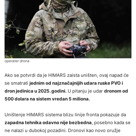
operater drona
Ako se potvrdi da je HIMARS zaista uništen, ovaj napad će
se smatrati
jednim od najznačajnijih udara ruske PVO i
dron jedinica u 2025. godini.
U pitanju je udar
dronom od
500 dolara na sistem vredan 5 miliona.
Uništenje HIMARS sistema blizu linije fronta pokazuje da
zapadna tehnika odavno nije bezbedna
, posebno kada se
ne nalazi u dubokoj pozadini. Dronovi kao novo oružje