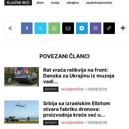
KLJUČNE REČI
dron
rusija
ukrajina
vazduhoplovstvo
POVEZANI ČLANCI
Rat vraća relikvije na front:
Danska za Ukrajinu iz muzeja
vadi...
oruzjeonline
-
09/08/2026
NOVOSTI
Srbija sa izraelskim Elbitom
otvara fabriku dronova:
proizvodnja kreće već u...
oruzjeonline
-
09/08/2026
NOVOSTI