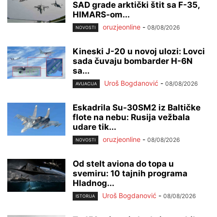
SAD grade arktički štit sa F-35,
HIMARS-om...
oruzjeonline
-
08/08/2026
NOVOSTI
Kineski J-20 u novoj ulozi: Lovci
sada čuvaju bombarder H-6N
sa...
Uroš Bogdanović
-
08/08/2026
AVIJACIJA
Eskadrila Su-30SM2 iz Baltičke
flote na nebu: Rusija vežbala
udare tik...
oruzjeonline
-
08/08/2026
NOVOSTI
Od stelt aviona do topa u
svemiru: 10 tajnih programa
Hladnog...
Uroš Bogdanović
-
08/08/2026
ISTORIJA