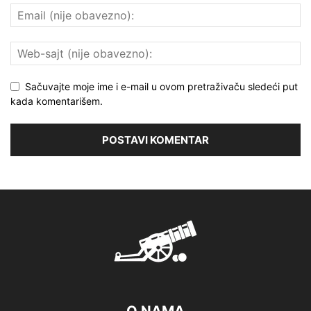
Sačuvajte moje ime i e-mail u ovom pretraživaču sledeći put
kada komentarišem.