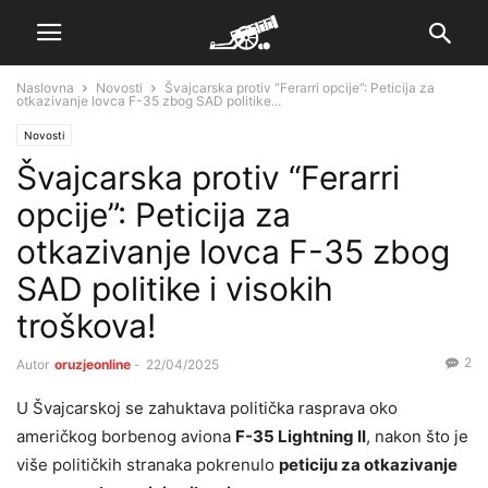
Naslovna
Novosti
Švajcarska protiv “Ferarri opcije”: Peticija za
otkazivanje lovca F-35 zbog SAD politike...
Novosti
Švajcarska protiv “Ferarri
opcije”: Peticija za
otkazivanje lovca F-35 zbog
SAD politike i visokih
troškova!
2
Autor
oruzjeonline
-
22/04/2025
U Švajcarskoj se zahuktava politička rasprava oko
američkog borbenog aviona
F-35 Lightning II
, nakon što je
više političkih stranaka pokrenulo
peticiju za otkazivanje