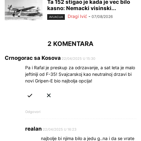
Ta 152 stigao je kada je vec bilo
kasno: Nemacki visinski...
Dragi Ivić
-
07/08/2026
AVIJACIJA
2 KOMENTARA
Crnogorac sa Kosova
22/04/2025 U 15:30
Pa i Rafal je preskup za odrzavanje, a sat leta je malo
jeftiniji od F-35! Svajcarskoj kao neutralnoj drzavi bi
novi Gripen-E bio najbolja opcija!
Odgovori
realan
22/04/2025 U 16:23
najbolje bi njima bilo a jedu g..na i da se vrate