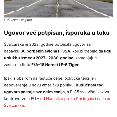
f 35 uzlece sa puta
Ugovor već potpisan, isporuka u toku
Švajcarska je 2022. godine potpisala ugovor za
nabavku
36 borbenih aviona F-35A
, koji bi trebalo da
uđu
u službu između 2027. i 2030. godine
, zamenjujući
zastarelu flotu
F/A-18 Hornet i F-5 Tiger
.
Ipak, s obzirom na rastuće cene, političke tenzije i
nepoverenje u novu američku politiku,
budućnost tog
ugovora postaje sve neizvesnija
, a F-35 sve više izaziva
kontroverze u EU –
od Nemačke preko Portugala i sada do
Švajcarske.