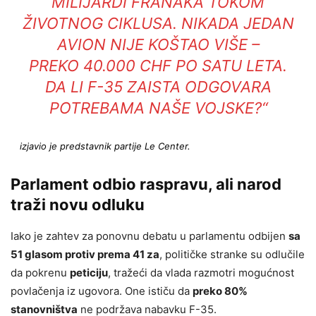
MILIJARDI FRANAKA TOKOM
ŽIVOTNOG CIKLUSA. NIKADA JEDAN
AVION NIJE KOŠTAO VIŠE –
PREKO 40.000 CHF PO SATU LETA.
DA LI F-35 ZAISTA ODGOVARA
POTREBAMA NAŠE VOJSKE?“
izjavio je predstavnik partije Le Center.
Parlament odbio raspravu, ali narod
traži novu odluku
Iako je zahtev za ponovnu debatu u parlamentu odbijen
sa
51 glasom protiv prema 41 za
, političke stranke su odlučile
da pokrenu
peticiju
, tražeći da vlada razmotri mogućnost
povlačenja iz ugovora. One ističu da
preko 80%
stanovništva
ne podržava nabavku F-35.