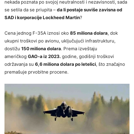
nekada poznata po svojoj neutralnosti i nezavisnosti, sada
se setila da se priupita –
da li postaje suviše zavisna od
SAD i korporacije Lockheed Martin
?
Cena jednog F-35A iznosi oko
85 miliona dolara
, dok
ukupni troškovi po avionu, uključujući infrastrukturu,
dostižu
150 miliona dolara
. Prema izveštaju
američkog
GAO-a iz 2023.
godine, godišnji troškovi
održavanja su
6,6 miliona dolara po letelici
, što značajno
premašuje prvobitne procene.