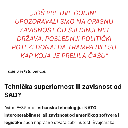
„JOŠ PRE DVE GODINE
UPOZORAVALI SMO NA OPASNU
ZAVISNOST OD SJEDINJENIH
DRŽAVA. POSLEDNJI POLITIČKI
POTEZI DONALDA TRAMPA BILI SU
KAP KOJA JE PRELILA ČAŠU“
piše u tekstu peticije.
Tehnička superiornost ili zavisnost od
SAD?
Avion F-35 nudi
vrhunsku tehnologiju i NATO
interoperabilnost
, ali
zavisnost od američkog softvera i
logistike
sada naprasno stvara zabrinutost. Švajcarska,