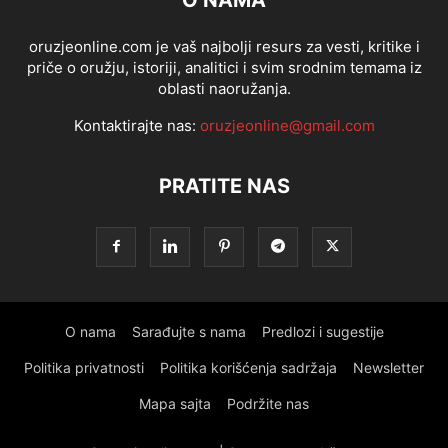
O NAMA
oruzjeonline.com je vaš najbolji resurs za vesti, kritike i
priče o oružju, istoriji, analitici i svim srodnim temama iz
oblasti naoružanja.
Kontaktirajte nas:
oruzjeonline@gmail.com
PRATITE NAS
O nama
Sarađujte s nama
Predlozi i sugestije
Politika privatnosti
Politika korišćenja sadržaja
Newsletter
Mapa sajta
Podržite nas