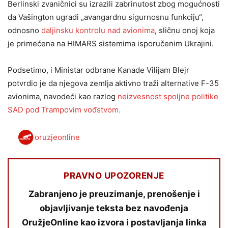
Berlinski zvaničnici su izrazili zabrinutost zbog mogućnosti
da Vašington ugradi „avangardnu sigurnosnu funkciju“,
odnosno
daljinsku kontrolu nad avionima
, sličnu onoj koja
je primećena na HIMARS sistemima isporučenim Ukrajini.
Podsetimo, i Ministar odbrane Kanade Vilijam Blejr
potvrdio je da njegova zemlja aktivno traži alternative F-35
avionima, navodeći kao razlog
neizvesnost spoljne politike
SAD pod Trampovim vođstvom.
oruzjeonline
PRAVNO UPOZORENJE
Zabranjeno je preuzimanje, prenošenje i
objavljivanje teksta bez navođenja
OružjeOnline kao izvora i postavljanja linka