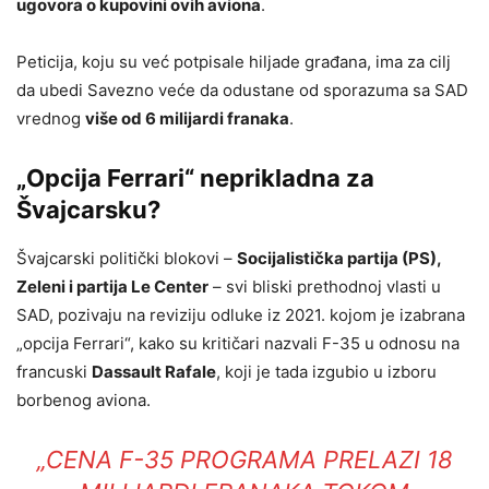
ugovora o kupovini ovih aviona
.
Peticija, koju su već potpisale hiljade građana, ima za cilj
da ubedi Savezno veće da odustane od sporazuma sa SAD
vrednog
više od 6 milijardi franaka
.
„Opcija Ferrari“ neprikladna za
Švajcarsku?
Švajcarski politički blokovi –
Socijalistička partija (PS),
Zeleni i partija Le Center
– svi bliski prethodnoj vlasti u
SAD, pozivaju na reviziju odluke iz 2021. kojom je izabrana
„opcija Ferrari“, kako su kritičari nazvali F-35 u odnosu na
francuski
Dassault Rafale
, koji je tada izgubio u izboru
borbenog aviona.
„CENA F-35 PROGRAMA PRELAZI 18