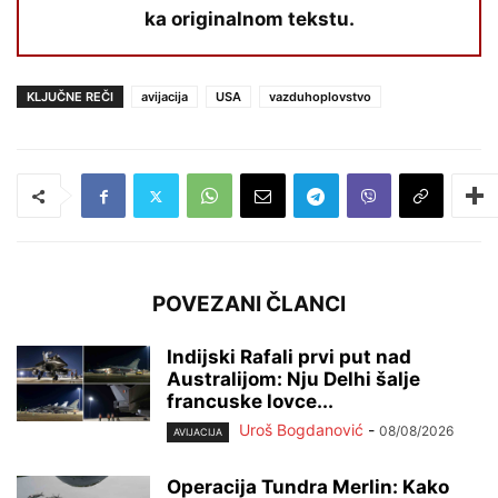
ka originalnom tekstu.
KLJUČNE REČI
avijacija
USA
vazduhoplovstvo
POVEZANI ČLANCI
Indijski Rafali prvi put nad
Australijom: Nju Delhi šalje
francuske lovce...
Uroš Bogdanović
-
08/08/2026
AVIJACIJA
Operacija Tundra Merlin: Kako