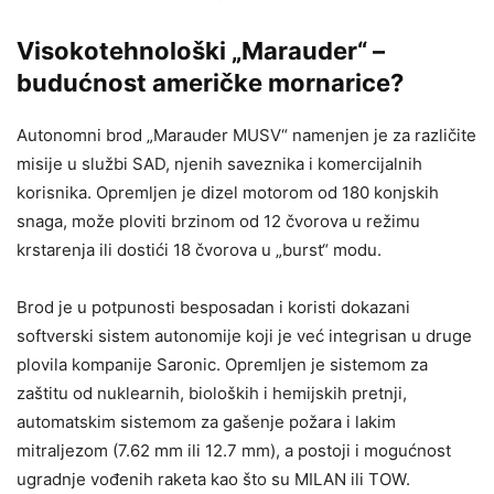
Visokotehnološki „Marauder“ –
budućnost američke mornarice?
Autonomni brod „Marauder MUSV“ namenjen je za različite
misije u službi SAD, njenih saveznika i komercijalnih
korisnika. Opremljen je dizel motorom od 180 konjskih
snaga, može ploviti brzinom od 12 čvorova u režimu
krstarenja ili dostići 18 čvorova u „burst“ modu.
Brod je u potpunosti besposadan i koristi dokazani
softverski sistem autonomije koji je već integrisan u druge
plovila kompanije Saronic. Opremljen je sistemom za
zaštitu od nuklearnih, bioloških i hemijskih pretnji,
automatskim sistemom za gašenje požara i lakim
mitraljezom (7.62 mm ili 12.7 mm), a postoji i mogućnost
ugradnje vođenih raketa kao što su MILAN ili TOW.