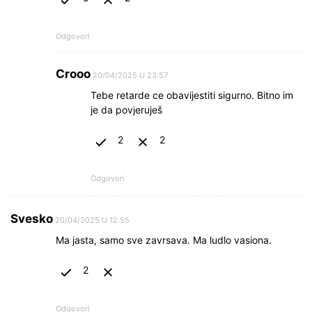
Odgovori
Crooo
20/04/2025 U 23:57
Tebe retarde ce obavijestiti sigurno. Bitno im
je da povjeruješ
2
2
Odgovori
Svesko
20/04/2025 U 12:55
Ma jasta, samo sve zavrsava. Ma ludlo vasiona.
2
Odgovori