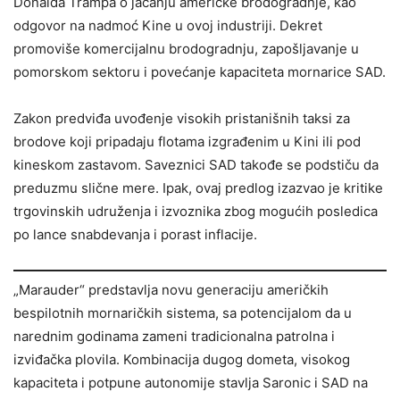
Donalda Trampa o jačanju američke brodogradnje, kao
odgovor na nadmoć Kine u ovoj industriji. Dekret
promoviše komercijalnu brodogradnju, zapošljavanje u
pomorskom sektoru i povećanje kapaciteta mornarice SAD.
Zakon predviđa uvođenje visokih pristanišnih taksi za
brodove koji pripadaju flotama izgrađenim u Kini ili pod
kineskom zastavom. Saveznici SAD takođe se podstiču da
preduzmu slične mere. Ipak, ovaj predlog izazvao je kritike
trgovinskih udruženja i izvoznika zbog mogućih posledica
po lance snabdevanja i porast inflacije.
„Marauder“ predstavlja novu generaciju američkih
bespilotnih mornaričkih sistema, sa potencijalom da u
narednim godinama zameni tradicionalna patrolna i
izviđačka plovila. Kombinacija dugog dometa, visokog
kapaciteta i potpune autonomije stavlja Saronic i SAD na