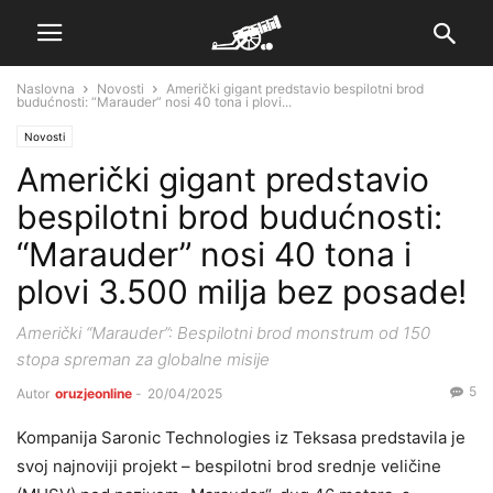
Naslovna
Novosti
Američki gigant predstavio bespilotni brod
budućnosti: “Marauder” nosi 40 tona i plovi...
Novosti
Američki gigant predstavio
bespilotni brod budućnosti:
“Marauder” nosi 40 tona i
plovi 3.500 milja bez posade!
Američki “Marauder”: Bespilotni brod monstrum od 150
stopa spreman za globalne misije
5
Autor
oruzjeonline
-
20/04/2025
Kompanija Saronic Technologies iz Teksasa predstavila je
svoj najnoviji projekt – bespilotni brod srednje veličine