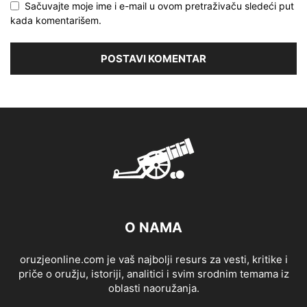
Sačuvajte moje ime i e-mail u ovom pretraživaču sledeći put
kada komentarišem.
O NAMA
oruzjeonline.com je vaš najbolji resurs za vesti, kritike i
priče o oružju, istoriji, analitici i svim srodnim temama iz
oblasti naoružanja.