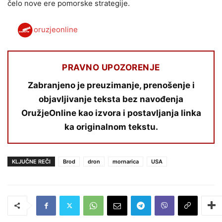
čelo nove ere pomorske strategije.
oruzjeonline
PRAVNO UPOZORENJE
Zabranjeno je preuzimanje, prenošenje i
objavljivanje teksta bez navođenja
OružjeOnline kao izvora i postavljanja linka
ka originalnom tekstu.
KLJUČNE REČI
Brod
dron
mornarica
USA