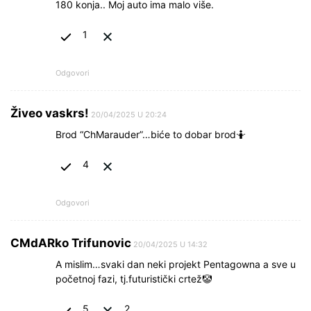
180 konja.. Moj auto ima malo više.
1
Odgovori
Živeo vaskrs!
20/04/2025 U 20:24
Brod “ChMarauder”…biće to dobar brod🤷
4
Odgovori
CMdARko Trifunovic
20/04/2025 U 14:32
A mislim…svaki dan neki projekt Pentagowna a sve u
početnoj fazi, tj.futuristički crtež🤡
5
2