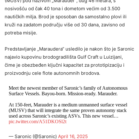
(MUSV) pod nazivom „Marauder“, dug 46 metara, s
nosivošću od čak 40 tona i dometom većim od 3.500
nautičkih milja. Brod je sposoban da samostalno plovi ili
kruži na zadatom području više od 30 dana, zavisno od
potreba misije.
Predstavljanje „Maraudera“ usledilo je nakon što je Saronic
najavio kupovinu brodogradilišta Gulf Craft u Luizijani,
čime je obezbeđen ključni kapacitet za prototipizaciju i
proizvodnju cele flote autonomnih brodova.
Meet the newest member of Saronic’s family of Autonomous
Surface Vessels. Bayou-born. Mission-ready. Marauder.
At 150-feet, Marauder is a medium unmanned surface vessel
(MUSV) that will integrate the same proven autonomy stack
used across Saronic’s existing ASVs. This new vessel…
pic.twitter.com/A51DKOSl2t
— Saronic (@Saronic)
April 16, 2025