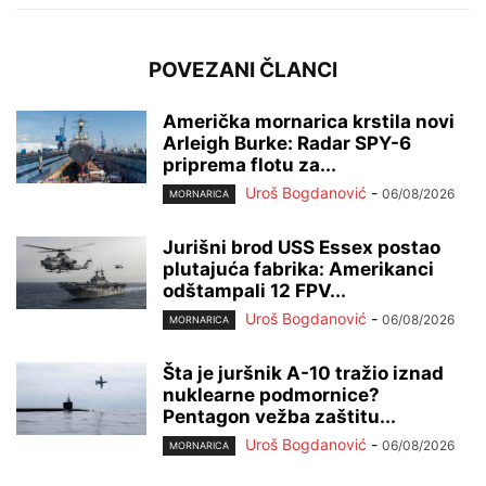
POVEZANI ČLANCI
Američka mornarica krstila novi
Arleigh Burke: Radar SPY-6
priprema flotu za...
Uroš Bogdanović
-
06/08/2026
MORNARICA
Jurišni brod USS Essex postao
plutajuća fabrika: Amerikanci
odštampali 12 FPV...
Uroš Bogdanović
-
06/08/2026
MORNARICA
Šta je juršnik A-10 tražio iznad
nuklearne podmornice?
Pentagon vežba zaštitu...
Uroš Bogdanović
-
06/08/2026
MORNARICA