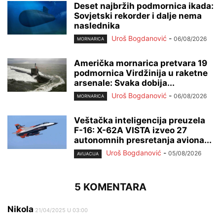
Deset najbržih podmornica ikada:
Sovjetski rekorder i dalje nema
naslednika
Uroš Bogdanović
-
06/08/2026
MORNARICA
Američka mornarica pretvara 19
podmornica Virdžinija u raketne
arsenale: Svaka dobija...
Uroš Bogdanović
-
06/08/2026
MORNARICA
Veštačka inteligencija preuzela
F-16: X-62A VISTA izveo 27
autonomnih presretanja aviona...
Uroš Bogdanović
-
05/08/2026
AVIJACIJA
5 KOMENTARA
Nikola
21/04/2025 U 03:00