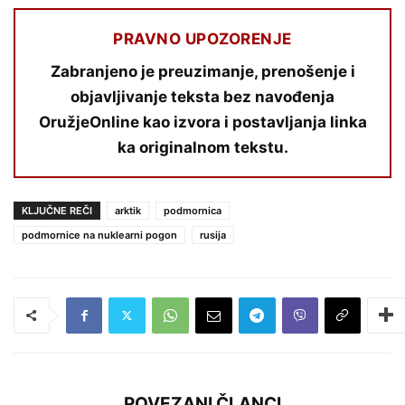
PRAVNO UPOZORENJE
Zabranjeno je preuzimanje, prenošenje i
objavljivanje teksta bez navođenja
OružjeOnline kao izvora i postavljanja linka
ka originalnom tekstu.
KLJUČNE REČI
arktik
podmornica
podmornice na nuklearni pogon
rusija
POVEZANI ČLANCI