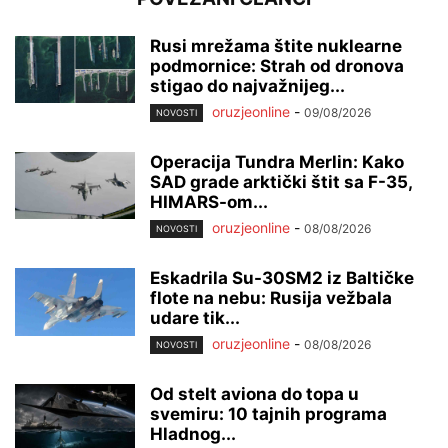
Rusi mrežama štite nuklearne
podmornice: Strah od dronova
stigao do najvažnijeg...
oruzjeonline
-
09/08/2026
NOVOSTI
Operacija Tundra Merlin: Kako
SAD grade arktički štit sa F-35,
HIMARS-om...
oruzjeonline
-
08/08/2026
NOVOSTI
Eskadrila Su-30SM2 iz Baltičke
flote na nebu: Rusija vežbala
udare tik...
oruzjeonline
-
08/08/2026
NOVOSTI
Od stelt aviona do topa u
svemiru: 10 tajnih programa
Hladnog...