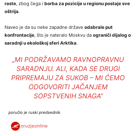
raste
, zbog čega i
borba za pozicije u regionu postaje sve
oštrija
.
Naveo je da su neke zapadne države
odabrale put
konfrontacije
, što je nateralo Moskvu da
ograniči dijalog o
saradnji u ekološkoj sferi Arktika
.
„MI PODRŽAVAMO RAVNOPRAVNU
SARADNJU. ALI, KADA SE DRUGI
PRIPREMAJU ZA SUKOB – MI ĆEMO
ODGOVORITI JAČANJEM
SOPSTVENIH SNAGA“
poručio je ruski predsednik.
oruzjeonline