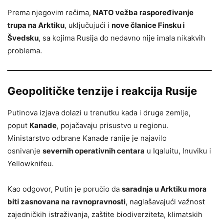
Prema njegovim rečima,
NATO vežba raspoređivanje
trupa na Arktiku
, uključujući i
nove članice Finsku i
Švedsku
, sa kojima Rusija do nedavno nije imala nikakvih
problema.
Geopolitičke tenzije i reakcija Rusije
Putinova izjava dolazi u trenutku kada i druge zemlje,
poput
Kanade
, pojačavaju prisustvo u regionu.
Ministarstvo odbrane Kanade ranije je najavilo
osnivanje
severnih operativnih centara
u Iqaluitu, Inuviku i
Yellowknifeu.
Kao odgovor, Putin je poručio da
saradnja u Arktiku mora
biti zasnovana na ravnopravnosti
, naglašavajući važnost
zajedničkih istraživanja, zaštite biodiverziteta, klimatskih