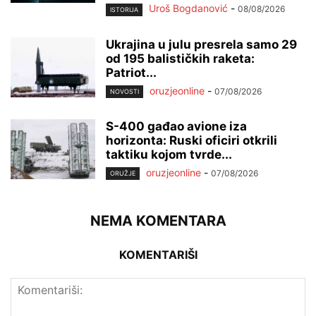
Uroš Bogdanović
-
08/08/2026
ISTORIJA
Ukrajina u julu presrela samo 29
od 195 balističkih raketa:
Patriot...
oruzjeonline
-
07/08/2026
NOVOSTI
S-400 gađao avione iza
horizonta: Ruski oficiri otkrili
taktiku kojom tvrde...
oruzjeonline
-
07/08/2026
ORUŽJE
NEMA KOMENTARA
KOMENTARIŠI