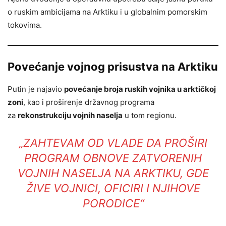
o ruskim ambicijama na Arktiku i u globalnim pomorskim
tokovima.
Povećanje vojnog prisustva na Arktiku
Putin je najavio
povećanje broja ruskih vojnika u arktičkoj
zoni
, kao i proširenje državnog programa
za
rekonstrukciju vojnih naselja
u tom regionu.
„ZAHTEVAM OD VLADE DA PROŠIRI
PROGRAM OBNOVE ZATVORENIH
VOJNIH NASELJA NA ARKTIKU, GDE
ŽIVE VOJNICI, OFICIRI I NJIHOVE
PORODICE“