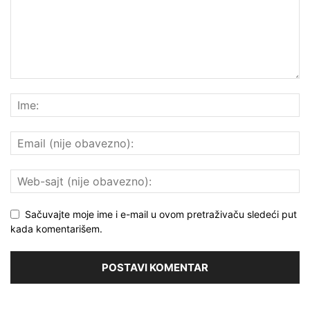
Sačuvajte moje ime i e-mail u ovom pretraživaču sledeći put
kada komentarišem.