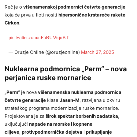
Reč je o
višenamenskoj podmornici četvrte generacije
,
koja će prva u floti nositi
hipersonične krstareće rakete
Cirkon
.
pic.twitter.com/nF5BUWquBT
— Oruzje Online (@oruzjeonline)
March 27, 2025
Nuklearna podmornica „Perm“ – nova
perjanica ruske mornarice
„Perm“
je nova
višenamenska nuklearna podmornica
četvrte generacije
klase
Jasen-M
, razvijena u okviru
strateškog programa modernizacije ruske mornarice.
Projektovana je za
širok spektar borbenih zadataka
,
uključujući
napade na morske i kopnene
ciljeve
,
protivpodmornička dejstva
i
prikupljanje