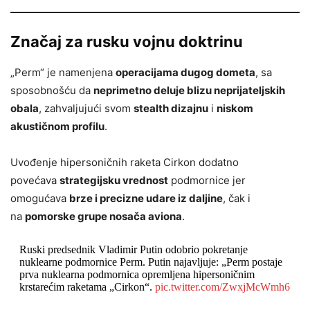
Značaj za rusku vojnu doktrinu
„Perm“ je namenjena
operacijama dugog dometa
, sa
sposobnošću da
neprimetno deluje blizu neprijateljskih
obala
, zahvaljujući svom
stealth dizajnu
i
niskom
akustičnom profilu
.
Uvođenje hipersoničnih raketa Cirkon dodatno
povećava
strategijsku vrednost
podmornice jer
omogućava
brze i precizne udare iz daljine
, čak i
na
pomorske grupe nosača aviona
.
Ruski predsednik Vladimir Putin odobrio pokretanje
nuklearne podmornice Perm. Putin najavljuje: „Perm postaje
prva nuklearna podmornica opremljena hipersoničnim
krstarećim raketama „Cirkon“.
pic.twitter.com/ZwxjMcWmh6