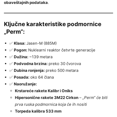
obaveštajnih podataka
.
Ključne karakteristike podmornice
„Perm“:
✅
Klasa:
Jasen-M (885M)
✅
Pogon:
Nuklearni reaktor četvrte generacije
✅
Dužina:
~139 metara
✅
Podvodna brzina:
preko 30 čvorova
✅
Dubina ronjenja:
preko 500 metara
✅
Posada:
oko 64 člana
✅
Naoružanje:
Krstareće rakete Kalibr i Oniks
Hipersonične rakete 3M22 Cirkon
–
„Perm“ će biti
prva ruska podmornica koja će ih nositi
Torpeda kalibra 533 mm