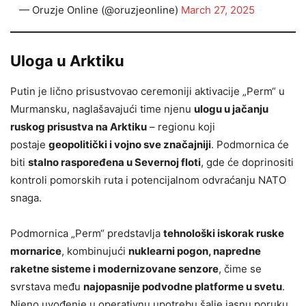
— Oruzje Online (@oruzjeonline)
March 27, 2025
Uloga u Arktiku
Putin je lično prisustvovao ceremoniji aktivacije „Perm“ u
Murmansku, naglašavajući time njenu
ulogu u jačanju
ruskog prisustva na Arktiku
– regionu koji
postaje
geopolitički i vojno sve značajniji
. Podmornica će
biti
stalno raspoređena u Severnoj floti
, gde će doprinositi
kontroli pomorskih ruta i potencijalnom odvraćanju NATO
snaga.
Podmornica „Perm“ predstavlja
tehnološki iskorak ruske
mornarice
, kombinujući
nuklearni pogon, napredne
raketne sisteme i modernizovane senzore
, čime se
svrstava među
najopasnije podvodne platforme u svetu
.
Njeno uvođenje u operativnu upotrebu šalje jasnu poruku