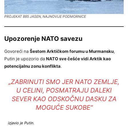
PROJEKAT 885 JASEN, NAJNOVIJE PODMORNICE
Upozorenje NATO savezu
Govoreći na
Šestom Arktičkom forumu u Murmansku
,
Putin je upozorio da
NATO sve češće vidi Arktik kao
potencijalnu zonu konflikta
.
„ZABRINUTI SMO JER NATO ZEMLJE,
U CELINI, POSMATRAJU DALEKI
SEVER KAO ODSKOČNU DASKU ZA
MOGUĆE SUKOBE“
izjavio je Putin.