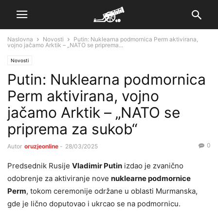
Naslovna
Novosti
Putin: Nuklearna podmornica Perm aktivirana,
vojno jačamo Arktik – „NATO se priprema...
Novosti
Putin: Nuklearna podmornica
Perm aktivirana, vojno
jačamo Arktik – „NATO se
priprema za sukob“
0
Autor
oruzjeonline
-
28/03/2025
Predsednik Rusije
Vladimir Putin
izdao je zvanično
odobrenje za aktiviranje nove
nuklearne podmornice
Perm
, tokom ceremonije održane u oblasti Murmanska,
gde je lično doputovao i ukrcao se na podmornicu.