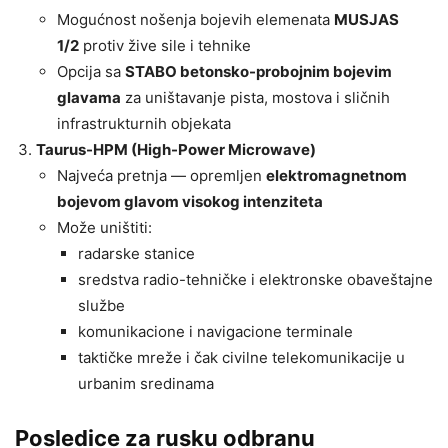
Mogućnost nošenja bojevih elemenata
MUSJAS
1/2
protiv žive sile i tehnike
Opcija sa
STABO betonsko-probojnim bojevim
glavama
za uništavanje pista, mostova i sličnih
infrastrukturnih objekata
Taurus-HPM (High-Power Microwave)
Najveća pretnja — opremljen
elektromagnetnom
bojevom glavom visokog intenziteta
Može uništiti:
radarske stanice
sredstva radio-tehničke i elektronske obaveštajne
službe
komunikacione i navigacione terminale
taktičke mreže i čak civilne telekomunikacije u
urbanim sredinama
Posledice za rusku odbranu