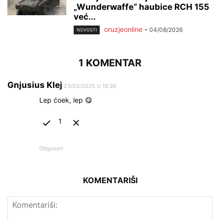
„Wunderwaffe“ haubice RCH 155
već...
oruzjeonline
-
04/08/2026
NOVOSTI
1 KOMENTAR
Gnjusius Klej
23/03/2025 U 19:36
Lep ćoek, lep 😋
1
Odgovori
KOMENTARIŠI