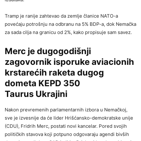
Tramp je ranije zahtevao da zemlje članice NATO-a
povećaju potrošnju na odbranu na 5% BDP-a, dok Nemačka
za sada cilja na granicu od 2%, kako propisuje sam savez.
Merc je dugogodišnji
zagovornik isporuke
aviacionih
krstarećih raketa dugog
dometa KEPD 350
Taurus
Ukrajini
Nakon prevremenih parlamentarnih izbora u Nemačkoj,
sve je izvesnije da će lider Hrišćansko-demokratske unije
(CDU), Fridrih Merc, postati novi kancelar. Pored svojih
političkih stavova koji potpuno odgovaraju agendi bivših