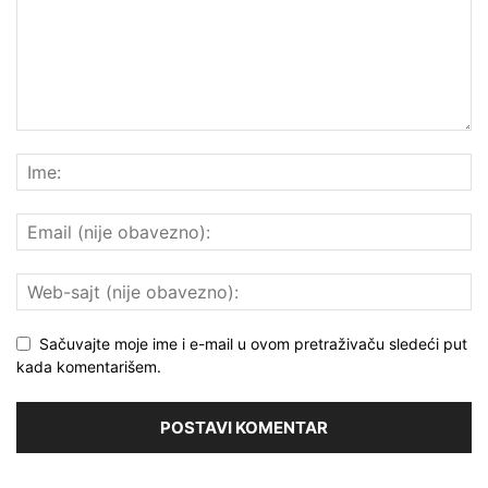
Sačuvajte moje ime i e-mail u ovom pretraživaču sledeći put
kada komentarišem.