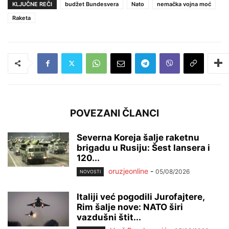
KLJUČNE REČI
budžet Bundesvera
Nato
nemačka vojna moć
Raketa
POVEZANI ČLANCI
Severna Koreja šalje raketnu
brigadu u Rusiju: Šest lansera i
120...
oruzjeonline
-
05/08/2026
NOVOSTI
Italiji već pogodili Jurofajtere,
Rim šalje nove: NATO širi
vazdušni štit...