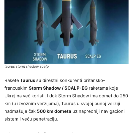
taurus storm shadow scalp
Rakete
Taurus
su direktni konkurenti britansko-
francuskim
Storm Shadow / SCALP-EG
raketama koje
Ukrajina već koristi. I dok Storm Shadow ima domet do 250
km (u izvoznim verzijama), Taurus u svojoj punoj verziji
nadmašuje čak
500 km dometa
uz napredniji navigacioni
sistem i veću penetraciju.