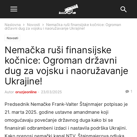
Naslovna
Novosti
Nemačka ruši finansijske kočnice: Ogroman
državni dug za vojsku i naoružavanje Ukrajine!
Novosti
Nemačka ruši finansijske
kočnice: Ogroman državni
dug za vojsku i naoružavanje
Ukrajine!
1
Autor
oruzjeonline
-
23/03/2025
Predsednik Nemačke Frank-Valter Štajnmajer potpisao je
21. marta 2025. godine ustavne amandmane koji
omogućavaju povećanje državnog duga kako bi se
finansirali odbrambeni izdaci i nastavila podrška Ukrajini.
Kako prenosi nemački kanal NTV, Štajnmajerova odluka