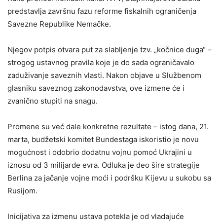
predstavlja završnu fazu reforme fiskalnih ograničenja
Savezne Republike Nemačke.
Njegov potpis otvara put za slabljenje tzv. „kočnice duga“ –
strogog ustavnog pravila koje je do sada ograničavalo
zaduživanje saveznih vlasti. Nakon objave u Službenom
glasniku saveznog zakonodavstva, ove izmene će i
zvanično stupiti na snagu.
Promene su već dale konkretne rezultate – istog dana, 21.
marta, budžetski komitet Bundestaga iskoristio je novu
mogućnost i odobrio dodatnu vojnu pomoć Ukrajini u
iznosu od 3 milijarde evra. Odluka je deo šire strategije
Berlina za jačanje vojne moći i podršku Kijevu u sukobu sa
Rusijom.
Inicijativa za izmenu ustava potekla je od vladajuće