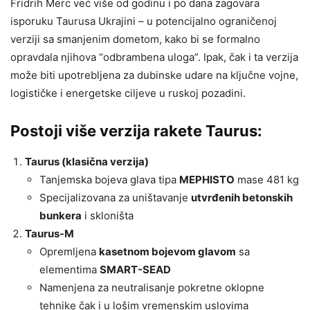
Fridrih Merc već više od godinu i po dana zagovara
isporuku Taurusa Ukrajini – u potencijalno ograničenoj
verziji sa smanjenim dometom, kako bi se formalno
opravdala njihova “odbrambena uloga”. Ipak, čak i ta verzija
može biti upotrebljena za dubinske udare na ključne vojne,
logističke i energetske ciljeve u ruskoj pozadini.
Postoji više verzija rakete Taurus:
Taurus (klasična verzija)
Tanjemska bojeva glava tipa
MEPHISTO
mase 481 kg
Specijalizovana za uništavanje
utvrđenih betonskih
bunkera
i skloništa
Taurus-M
Opremljena
kasetnom bojevom glavom
sa
elementima
SMART-SEAD
Namenjena za neutralisanje pokretne oklopne
tehnike čak i u lošim vremenskim uslovima