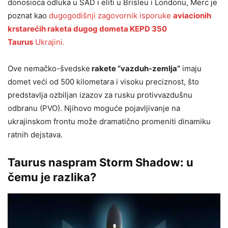
donosioca odluka u SAD i eliti u Brisleu i Londonu, Merc je
poznat kao
dugogodišnji zagovornik isporuke
aviacionih
krstarećih raketa dugog dometa KEPD 350
Taurus
Ukrajini.
Ove nemačko-švedske
rakete “vazduh-zemlja”
imaju
domet veći od 500 kilometara i visoku preciznost, što
predstavlja ozbiljan izazov za rusku protivvazdušnu
odbranu (PVO). Njihovo moguće pojavljivanje na
ukrajinskom frontu može dramatično promeniti dinamiku
ratnih dejstava.
Taurus naspram Storm Shadow: u
čemu je razlika?