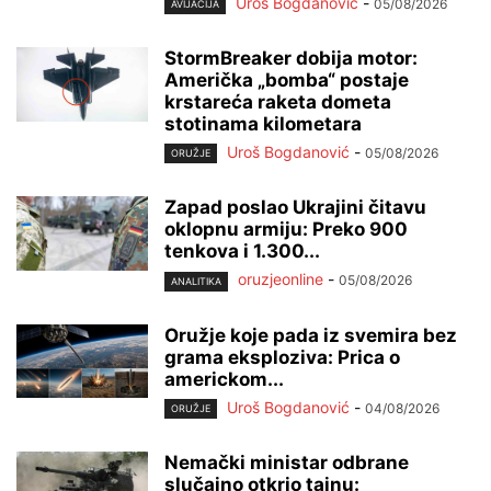
Uroš Bogdanović
-
05/08/2026
AVIJACIJA
StormBreaker dobija motor:
Američka „bomba“ postaje
krstareća raketa dometa
stotinama kilometara
Uroš Bogdanović
-
05/08/2026
ORUŽJE
Zapad poslao Ukrajini čitavu
oklopnu armiju: Preko 900
tenkova i 1.300...
oruzjeonline
-
05/08/2026
ANALITIKA
Oružje koje pada iz svemira bez
grama eksploziva: Prica o
americkom...
Uroš Bogdanović
-
04/08/2026
ORUŽJE
Nemački ministar odbrane
slučajno otkrio tajnu: