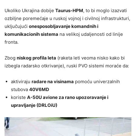
Ukoliko Ukrajina dobije
Taurus-HPM
, to bi moglo izazvati
ozbiljne poremećaje u ruskoj vojnoj i civilnoj infrastrukturi,
uključujući
onesposobljavanje komandnih i
komunikacionih sistema
na velikoj udaljenosti od linije
fronta.
Zbog
niskog profila leta
(raketa leti veoma nisko kako bi
izbegla radarsko otkrivanje), ruski PVO sistemi moraće da:
aktiviraju
radare na visinama
pomoću univerzalnih
stubova
40V6MD
koriste
A-50U avione za rano upozoravanje i
upravljanje (DRLOiU)