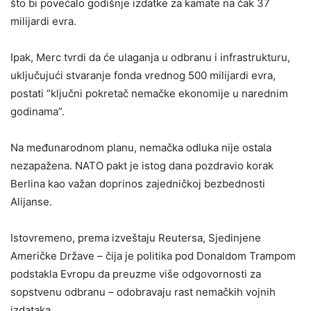
što bi povećalo godišnje izdatke za kamate na čak 37
milijardi evra.
Ipak, Merc tvrdi da će ulaganja u odbranu i infrastrukturu,
uključujući stvaranje fonda vrednog 500 milijardi evra,
postati “ključni pokretač nemačke ekonomije u narednim
godinama”.
Na međunarodnom planu, nemačka odluka nije ostala
nezapažena. NATO pakt je istog dana pozdravio korak
Berlina kao važan doprinos zajedničkoj bezbednosti
Alijanse.
Istovremeno, prema izveštaju Reutersa, Sjedinjene
Američke Države – čija je politika pod Donaldom Trampom
podstakla Evropu da preuzme više odgovornosti za
sopstvenu odbranu – odobravaju rast nemačkih vojnih
izdataka.