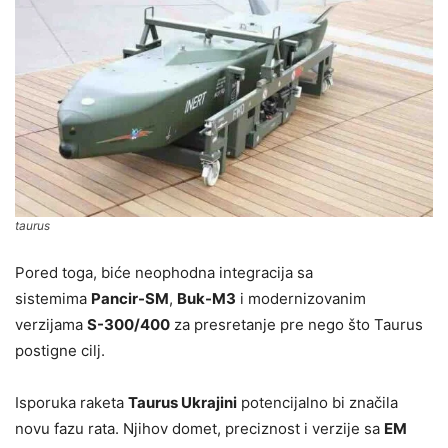
taurus
Pored toga, biće neophodna integracija sa
sistemima
Pancir-SM
,
Buk-M3
i modernizovanim
verzijama
S-300/400
za presretanje pre nego što Taurus
postigne cilj.
Isporuka raketa
Taurus Ukrajini
potencijalno bi značila
novu fazu rata. Njihov domet, preciznost i verzije sa
EM