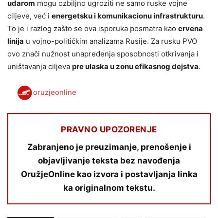
udarom
mogu ozbiljno ugroziti ne samo ruske vojne
ciljeve, već i
energetsku i komunikacionu infrastrukturu
.
To je i razlog zašto se ova isporuka posmatra kao
crvena
linija
u vojno-političkim analizama Rusije. Za rusku PVO
ovo znači nužnost unapređenja sposobnosti otkrivanja i
uništavanja ciljeva
pre ulaska u zonu efikasnog dejstva
.
oruzjeonline
PRAVNO UPOZORENJE
Zabranjeno je preuzimanje, prenošenje i
objavljivanje teksta bez navođenja
OružjeOnline kao izvora i postavljanja linka
ka originalnom tekstu.