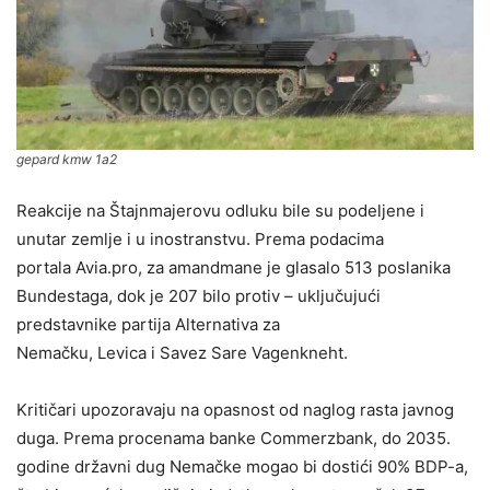
gepard kmw 1a2
Reakcije na Štajnmajerovu odluku bile su podeljene i
unutar zemlje i u inostranstvu. Prema podacima
portala Avia.pro, za amandmane je glasalo 513 poslanika
Bundestaga, dok je 207 bilo protiv – uključujući
predstavnike partija Alternativa za
Nemačku, Levica i Savez Sare Vagenkneht.
Kritičari upozoravaju na opasnost od naglog rasta javnog
duga. Prema procenama banke Commerzbank, do 2035.
godine državni dug Nemačke mogao bi dostići 90% BDP-a,