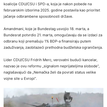
koalicije CDU/CSU i SPD-a, koja je nakon pobede na
februarskim izborima 2025. godine postavila kao prioritet
jačanje odbrambene sposobnosti države.
Amandmani, koje je Bundestag usvojio 18. marta, a
Bundesrat potvrdio 21. marta, omogućavaju da se izdaci za
odbranu koji premašuju 1% BDP-a finansiraju putem
zaduživanja, zaobilazeći prethodna budžetska ograničenja.
Lider CDU/CSU Fridrih Merc, verovatni budući kancelar,
nazvao je ovu reformu „signalom neprijateljima slobode“,
naglašavajući da „Nemačka želi da povrati status velike
vojne sile u Evropi“.