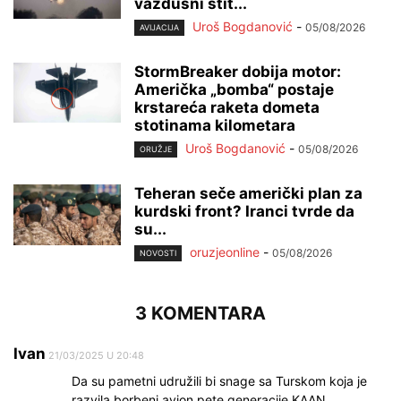
vazdušni štit...
Uroš Bogdanović
-
05/08/2026
AVIJACIJA
StormBreaker dobija motor:
Američka „bomba“ postaje
krstareća raketa dometa
stotinama kilometara
Uroš Bogdanović
-
05/08/2026
ORUŽJE
Teheran seče američki plan za
kurdski front? Iranci tvrde da
su...
oruzjeonline
-
05/08/2026
NOVOSTI
3 KOMENTARA
Ivan
21/03/2025 U 20:48
Da su pametni udružili bi snage sa Turskom koja je
razvila borbeni avion pete generacije KAAN