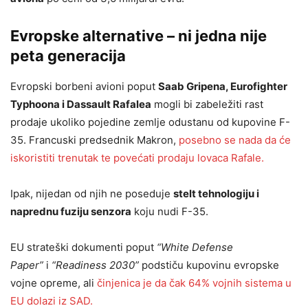
Evropske alternative – ni jedna nije
peta generacija
Evropski borbeni avioni poput
Saab Gripena, Eurofighter
Typhoona i Dassault Rafalea
mogli bi zabeležiti rast
prodaje ukoliko pojedine zemlje odustanu od kupovine F-
35. Francuski predsednik Makron,
posebno se nada da će
iskoristiti trenutak te povećati prodaju lovaca Rafale.
Ipak, nijedan od njih ne poseduje
stelt tehnologiju i
naprednu fuziju senzora
koju nudi F-35.
EU strateški dokumenti poput
“White Defense
Paper”
i
“Readiness 2030”
podstiču kupovinu evropske
vojne opreme, ali
činjenica je da čak 64% vojnih sistema u
EU dolazi iz SAD.