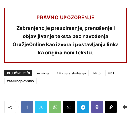
PRAVNO UPOZORENJE
Zabranjeno je preuzimanje, prenošenje i
objavljivanje teksta bez navođenja
OružjeOnline kao izvora i postavljanja linka
ka originalnom tekstu.
KLJUČNE REČI
avijacija
EU vojna strategija
Nato
USA
vazduhoplovstvo