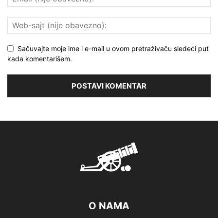
Sačuvajte moje ime i e-mail u ovom pretraživaču sledeći put
kada komentarišem.
O NAMA