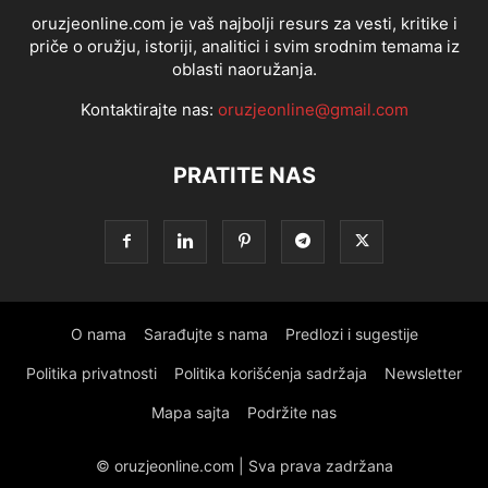
oruzjeonline.com je vaš najbolji resurs za vesti, kritike i
priče o oružju, istoriji, analitici i svim srodnim temama iz
oblasti naoružanja.
Kontaktirajte nas:
oruzjeonline@gmail.com
PRATITE NAS
O nama
Sarađujte s nama
Predlozi i sugestije
Politika privatnosti
Politika korišćenja sadržaja
Newsletter
Mapa sajta
Podržite nas
© oruzjeonline.com | Sva prava zadržana