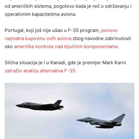
od američkih sistema, pogotovo kada je reč o održavanju i
operativnim kapacitetima aviona.
Portugal, koji još nije ušao u F-35 program,
ponovo
razmatra kupovinu ovih aviona
zbog navodne zabrinutosti
oko
američke kontrole nad ključnim komponentama.
Slična situacija je i u Kanadi, gde je premijer Mark Karni
zatražio analizu alternativa F-35.