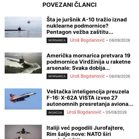
POVEZANI ČLANCI
Šta je juršnik A-10 tražio iznad
nuklearne podmornice?
Pentagon vežba zaštitu...
Uroš Bogdanović
-
06/08/2026
MORNARICA
Američka mornarica pretvara 19
podmornica Virdžinija u raketne
arsenale: Svaka dobija...
Uroš Bogdanović
-
06/08/2026
MORNARICA
Veštačka inteligencija preuzela
F-16: X-62A VISTA izveo 27
autonomnih presretanja aviona...
Uroš Bogdanović
-
05/08/2026
AVIJACIJA
Italiji već pogodili Jurofajtere,
Rim šalje nove: NATO širi