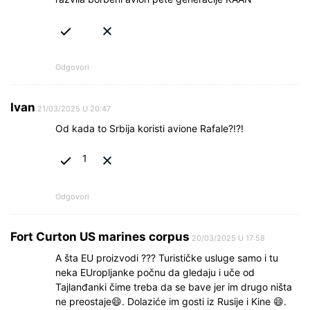
Odgovori
Ivan
21/03/2025 U 20:47
Od kada to Srbija koristi avione Rafale?!?!
1
Odgovori
Fort Curton US marines corpus
20/03/2025 U 17:58
A šta EU proizvodi ??? Turističke usluge samo i tu
neka EUropljanke počnu da gledaju i uče od
Tajlanđanki čime treba da se bave jer im drugo ništa
ne preostaje😄. Dolaziće im gosti iz Rusije i Kine 😄.