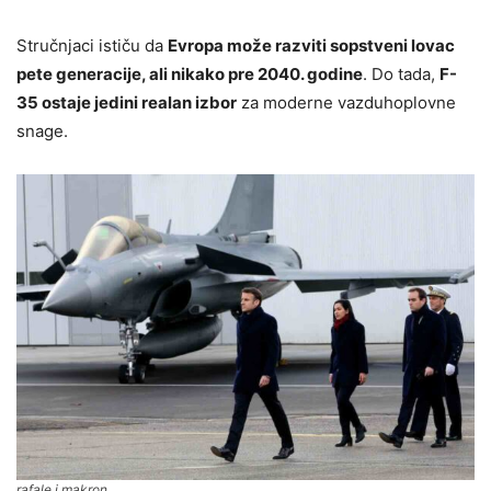
Stručnjaci ističu da
Evropa može razviti sopstveni lovac
pete generacije, ali nikako pre 2040. godine
. Do tada,
F-
35 ostaje jedini realan izbor
za moderne vazduhoplovne
snage.
rafale i makron