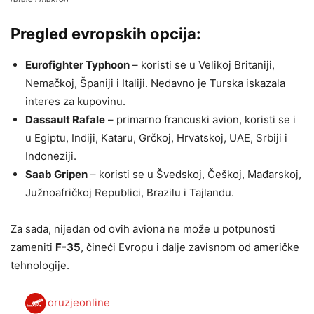
Pregled evropskih opcija:
Eurofighter Typhoon
– koristi se u Velikoj Britaniji,
Nemačkoj, Španiji i Italiji. Nedavno je Turska iskazala
interes za kupovinu.
Dassault Rafale
– primarno francuski avion, koristi se i
u Egiptu, Indiji, Kataru, Grčkoj, Hrvatskoj, UAE, Srbiji i
Indoneziji.
Saab Gripen
– koristi se u Švedskoj, Češkoj, Mađarskoj,
Južnoafričkoj Republici, Brazilu i Tajlandu.
Za sada, nijedan od ovih aviona ne može u potpunosti
zameniti
F-35
, čineći Evropu i dalje zavisnom od američke
tehnologije.
oruzjeonline