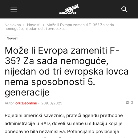
Naslovna
Novosti
Može li Evropa zameniti F-35? Za sada
nemoguće, nijedan od tri evropska...
Novosti
Može li Evropa zameniti F-
35? Za sada nemoguće,
nijedan od tri evropska lovca
nema sposobnosti 5.
generacije
3
Autor
oruzjeonline
-
20/03/2025
Pojedini američki saveznici, prateći agendu prethodne
administracije u SAD, doveli su sebe u situaciju koja je
donedavno bila nezamisliva. Potencijalno povlačenje