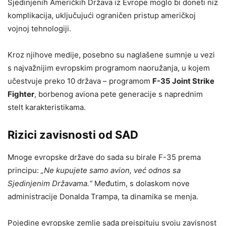
Sjedinjenih Američkih Država iz Evrope moglo bi doneti niz
komplikacija, uključujući ograničen pristup američkoj
vojnoj tehnologiji.
Kroz njihove medije, posebno su naglašene sumnje u vezi
s najvažnijim evropskim programom naoružanja, u kojem
učestvuje preko 10 država – programom
F-35 Joint Strike
Fighter
, borbenog aviona pete generacije s naprednim
stelt karakteristikama.
Rizici zavisnosti od SAD
Mnoge evropske države do sada su birale F-35 prema
principu:
„Ne kupujete samo avion, već odnos sa
Sjedinjenim Državama.“
Međutim, s dolaskom nove
administracije Donalda Trampa, ta dinamika se menja.
Pojedine evropske zemlje sada preispituju svoju zavisnost