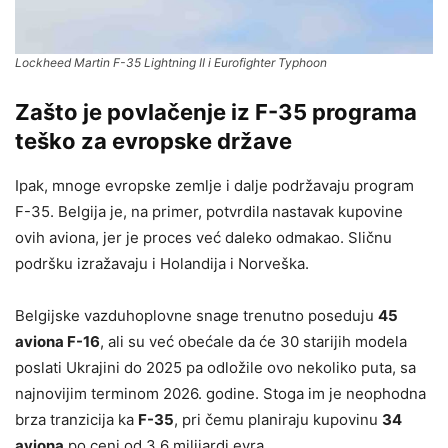
Lockheed Martin F-35 Lightning II i Eurofighter Typhoon
Zašto je povlačenje iz F-35 programa
teško za evropske države
Ipak, mnoge evropske zemlje i dalje podržavaju program
F-35. Belgija je, na primer, potvrdila nastavak kupovine
ovih aviona, jer je proces već daleko odmakao. Sličnu
podršku izražavaju i Holandija i Norveška.
Belgijske vazduhoplovne snage trenutno poseduju
45
aviona F-16
, ali su već obećale da će 30 starijih modela
poslati Ukrajini do 2025 pa odložile ovo nekoliko puta, sa
najnovijim terminom 2026. godine. Stoga im je neophodna
brza tranzicija ka
F-35
, pri čemu planiraju kupovinu
34
aviona
po ceni od 3,6 milijardi evra.