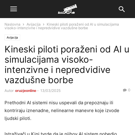
Naslovna
Avijacija
Kineski piloti poraženi od AI u simulacijama
visoko-intenzivne i nepredvidive vazdušne borbe
Avijacija
Kineski piloti poraženi od AI u
simulacijama visoko-
intenzivne i nepredvidive
vazdušne borbe
0
Autor
oruzjeonline
-
13/03/2025
Prethodni AI sistemi nisu uspevali da prepoznaju ili
kontriraju iznenadne, nelinearne manevre koje izvode
ljudski piloti.
Istraživači u Kini tvrde da je njihov AI sistem pobedio