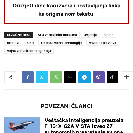
OružjeOnline kao izvora i postavljanja linka
ka originalnom tekstu.
KLJUČNE REČI
AI u vazdušnim borbama
avijacija
China
dronovi
Kina
kineska vojna tehnologija
vazduhoplovstvo
vojna veštačka inteligencija
POVEZANI ČLANCI
Veštačka inteligencija preuzela
F-16: X-62A VISTA izveo 27
autonomnih presretanja aviona...