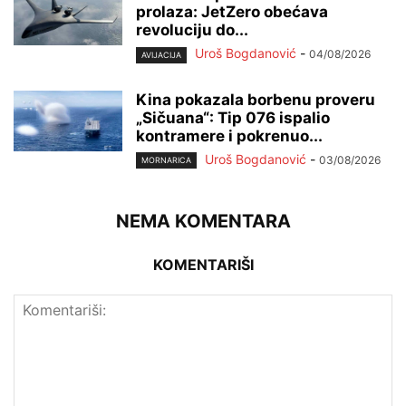
prolaza: JetZero obećava
revoluciju do...
Uroš Bogdanović
-
04/08/2026
AVIJACIJA
Kina pokazala borbenu proveru
„Sičuana“: Tip 076 ispalio
kontramere i pokrenuo...
Uroš Bogdanović
-
03/08/2026
MORNARICA
NEMA KOMENTARA
KOMENTARIŠI