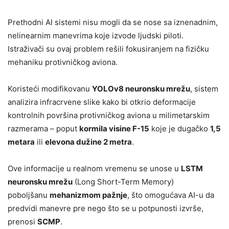
Prethodni AI sistemi nisu mogli da se nose sa iznenadnim,
nelinearnim manevrima koje izvode ljudski piloti.
Istraživači su ovaj problem rešili fokusiranjem na fizičku
mehaniku protivničkog aviona.
Koristeći modifikovanu
YOLOv8 neuronsku mrežu
, sistem
analizira infracrvene slike kako bi otkrio deformacije
kontrolnih površina protivničkog aviona u milimetarskim
razmerama – poput
kormila visine F-15
koje je dugačko
1,5
metara
ili
elevona dužine 2 metra
.
Ove informacije u realnom vremenu se unose u
LSTM
neuronsku mrežu
(Long Short-Term Memory)
poboljšanu
mehanizmom pažnje
, što omogućava AI-u da
predvidi manevre pre nego što se u potpunosti izvrše,
prenosi
SCMP
.