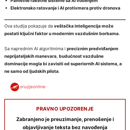
Pametne raketne sisteme sa AI vođenjem
Elektronsko ratovanje i AI protivmera protiv dronova
Ova studija pokazuje da
veštačka inteligencija može
postati ključni faktor u modernim vazdušnim borbama
.
Sa naprednim AI algoritmima i
preciznim predviđanjem
neprijateljskih manevara
,
budućnost vazdušne
dominacije mogla bi zavisiti od superiornih AI sistema, a
ne samo od ljudskih pilota
.
oruzjeonline
PRAVNO UPOZORENJE
Zabranjeno je preuzimanje, prenošenje i
objavljivanje teksta bez navođenja