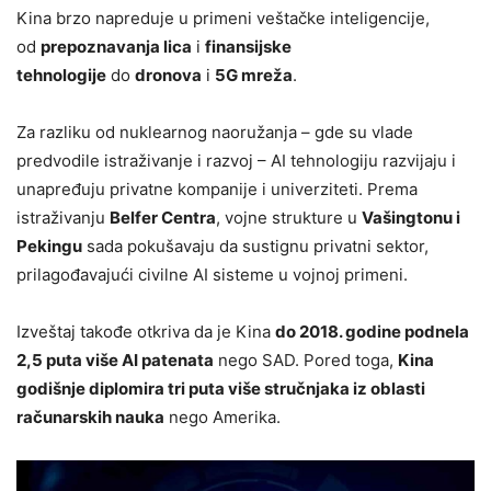
Kina brzo napreduje u primeni veštačke inteligencije,
od
prepoznavanja lica
i
finansijske
tehnologije
do
dronova
i
5G mreža
.
Za razliku od nuklearnog naoružanja – gde su vlade
predvodile istraživanje i razvoj – AI tehnologiju razvijaju i
unapređuju privatne kompanije i univerziteti. Prema
istraživanju
Belfer Centra
, vojne strukture u
Vašingtonu i
Pekingu
sada pokušavaju da sustignu privatni sektor,
prilagođavajući civilne AI sisteme u vojnoj primeni.
Izveštaj takođe otkriva da je Kina
do 2018. godine podnela
2,5 puta više AI patenata
nego SAD. Pored toga,
Kina
godišnje diplomira tri puta više stručnjaka iz oblasti
računarskih nauka
nego Amerika.