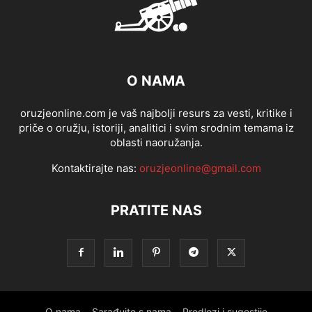
O NAMA
oruzjeonline.com je vaš najbolji resurs za vesti, kritike i
priče o oružju, istoriji, analitici i svim srodnim temama iz
oblasti naoružanja.
Kontaktirajte nas:
oruzjeonline@gmail.com
PRATITE NAS
O nama
Sarađujte s nama
Predlozi i sugestije