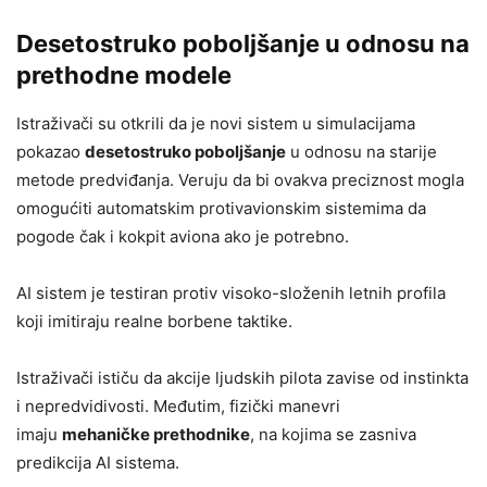
Desetostruko poboljšanje u odnosu na
prethodne modele
Istraživači su otkrili da je novi sistem u simulacijama
pokazao
desetostruko poboljšanje
u odnosu na starije
metode predviđanja. Veruju da bi ovakva preciznost mogla
omogućiti automatskim protivavionskim sistemima da
pogode čak i kokpit aviona ako je potrebno.
AI sistem je testiran protiv visoko-složenih letnih profila
koji imitiraju realne borbene taktike.
Istraživači ističu da akcije ljudskih pilota zavise od instinkta
i nepredvidivosti. Međutim, fizički manevri
imaju
mehaničke prethodnike
, na kojima se zasniva
predikcija AI sistema.