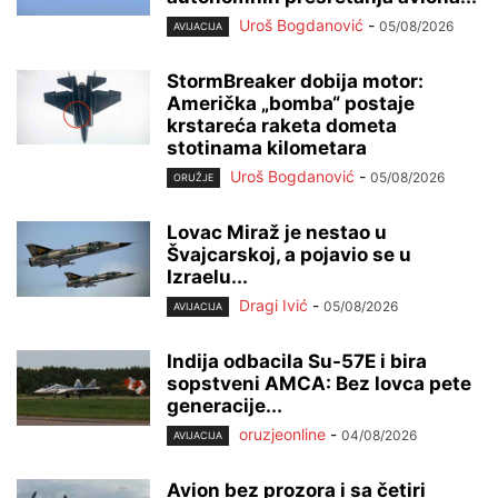
Uroš Bogdanović
-
05/08/2026
AVIJACIJA
StormBreaker dobija motor:
Američka „bomba“ postaje
krstareća raketa dometa
stotinama kilometara
Uroš Bogdanović
-
05/08/2026
ORUŽJE
Lovac Miraž je nestao u
Švajcarskoj, a pojavio se u
Izraelu...
Dragi Ivić
-
05/08/2026
AVIJACIJA
Indija odbacila Su-57E i bira
sopstveni AMCA: Bez lovca pete
generacije...
oruzjeonline
-
04/08/2026
AVIJACIJA
Avion bez prozora i sa četiri