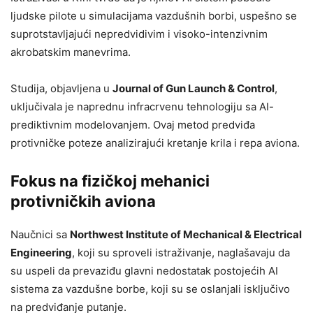
ljudske pilote u simulacijama vazdušnih borbi, uspešno se
suprotstavljajući nepredvidivim i visoko-intenzivnim
akrobatskim manevrima.
Studija, objavljena u
Journal of Gun Launch & Control
,
uključivala je naprednu infracrvenu tehnologiju sa AI-
prediktivnim modelovanjem. Ovaj metod predviđa
protivničke poteze analizirajući kretanje krila i repa aviona.
Fokus na fizičkoj mehanici
protivničkih aviona
Naučnici sa
Northwest Institute of Mechanical & Electrical
Engineering
, koji su sproveli istraživanje, naglašavaju da
su uspeli da prevaziđu glavni nedostatak postojećih AI
sistema za vazdušne borbe, koji su se oslanjali isključivo
na predviđanje putanje.