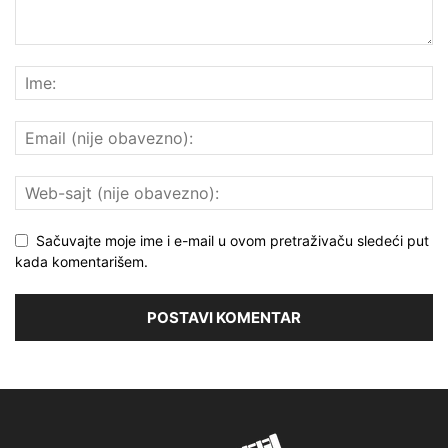
Sačuvajte moje ime i e-mail u ovom pretraživaču sledeći put
kada komentarišem.