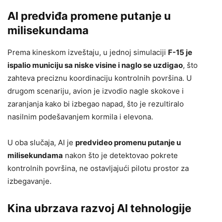
AI predviđa promene putanje u
milisekundama
Prema kineskom izveštaju, u jednoj simulaciji
F-15 je
ispalio municiju sa niske visine i naglo se uzdigao
, što
zahteva preciznu koordinaciju kontrolnih površina. U
drugom scenariju, avion je izvodio nagle skokove i
zaranjanja kako bi izbegao napad, što je rezultiralo
nasilnim podešavanjem kormila i elevona.
U oba slučaja, AI je
predvideo promenu putanje u
milisekundama
nakon što je detektovao pokrete
kontrolnih površina, ne ostavljajući pilotu prostor za
izbegavanje.
Kina ubrzava razvoj AI tehnologije