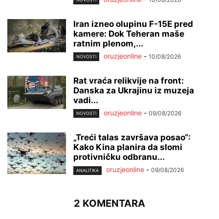
Iran izneo olupinu F-15E pred
kamere: Dok Teheran maše
ratnim plenom,...
oruzjeonline
-
10/08/2026
NOVOSTI
Rat vraća relikvije na front:
Danska za Ukrajinu iz muzeja
vadi...
oruzjeonline
-
09/08/2026
NOVOSTI
„Treći talas završava posao“:
Kako Kina planira da slomi
protivničku odbranu...
oruzjeonline
-
09/08/2026
ANALITIKA
2 KOMENTARA