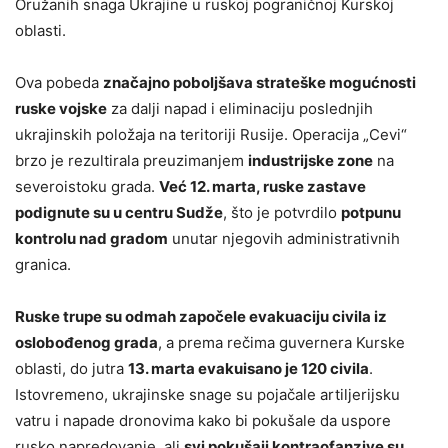
Oružanih snaga Ukrajine u ruskoj pograničnoj Kurskoj
oblasti.
Ova pobeda
značajno poboljšava strateške mogućnosti
ruske vojske
za dalji napad i eliminaciju poslednjih
ukrajinskih položaja na teritoriji Rusije. Operacija „Cevi“
brzo je rezultirala preuzimanjem
industrijske zone
na
severoistoku grada.
Već 12. marta, ruske zastave
podignute su u centru Sudže
, što je potvrdilo
potpunu
kontrolu nad gradom
unutar njegovih administrativnih
granica.
Ruske trupe su odmah započele evakuaciju civila iz
oslobođenog grada
, a prema rečima guvernera Kurske
oblasti, do jutra
13. marta evakuisano je 120 civila
.
Istovremeno, ukrajinske snage su pojačale artiljerijsku
vatru i napade dronovima kako bi pokušale da uspore
rusko napredovanje, ali
svi pokušaji kontraofanzive su