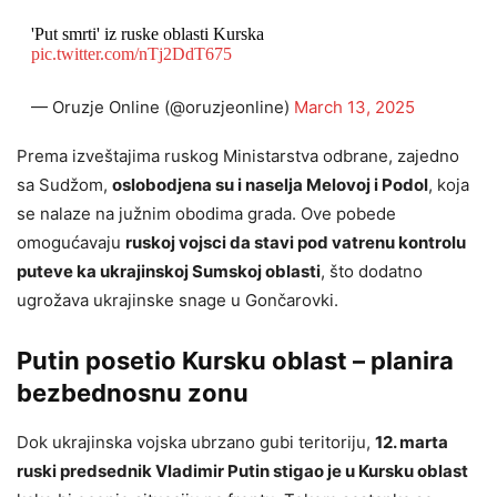
'Put smrti' iz ruske oblasti Kurska
pic.twitter.com/nTj2DdT675
— Oruzje Online (@oruzjeonline)
March 13, 2025
Prema izveštajima ruskog Ministarstva odbrane, zajedno
sa Sudžom,
oslobodjena su i naselja Melovoj i Podol
, koja
se nalaze na južnim obodima grada. Ove pobede
omogućavaju
ruskoj vojsci da stavi pod vatrenu kontrolu
puteve ka ukrajinskoj Sumskoj oblasti
, što dodatno
ugrožava ukrajinske snage u Gončarovki.
Putin posetio Kursku oblast – planira
bezbednosnu zonu
Dok ukrajinska vojska ubrzano gubi teritoriju,
12. marta
ruski predsednik Vladimir Putin stigao je u Kursku oblast