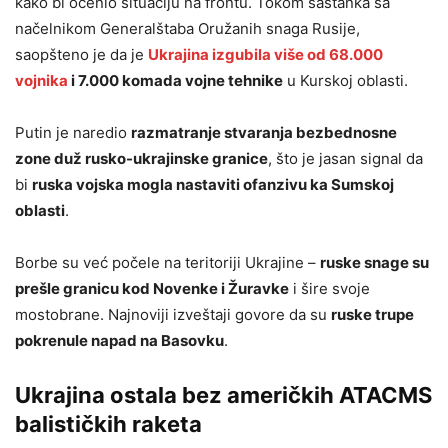
kako bi ocenio situaciju na frontu. Tokom sastanka sa
načelnikom Generalštaba Oružanih snaga Rusije,
saopšteno je da je
Ukrajina izgubila više od 68.000
vojnika
i 7.000 komada vojne tehnike
u Kurskoj oblasti.
Putin je naredio
razmatranje stvaranja bezbednosne
zone duž rusko-ukrajinske granice
, što je jasan signal da
bi
ruska vojska mogla nastaviti ofanzivu ka Sumskoj
oblasti
.
Borbe su već počele na teritoriji Ukrajine –
ruske snage su
prešle granicu kod Novenke i Žuravke
i šire svoje
mostobrane. Najnoviji izveštaji govore da su
ruske trupe
pokrenule napad na Basovku
.
Ukrajina ostala bez američkih ATACMS
balističkih raketa