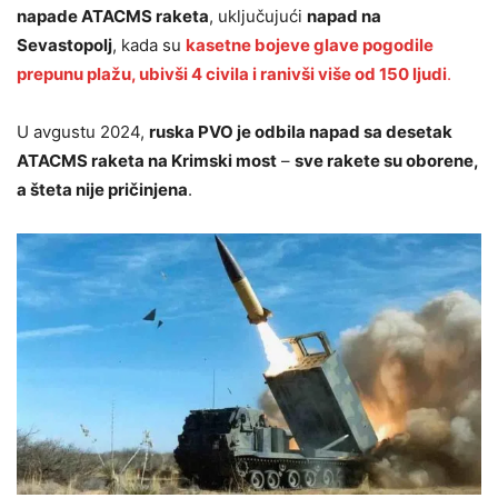
napade ATACMS raketa
, uključujući
napad na
Sevastopolj
, kada su
kasetne bojeve glave pogodile
prepunu plažu, ubivši 4 civila i ranivši više od 150 ljudi
.
U avgustu 2024,
ruska PVO je odbila napad sa desetak
ATACMS raketa na Krimski most
–
sve rakete su oborene,
a šteta nije pričinjena
.