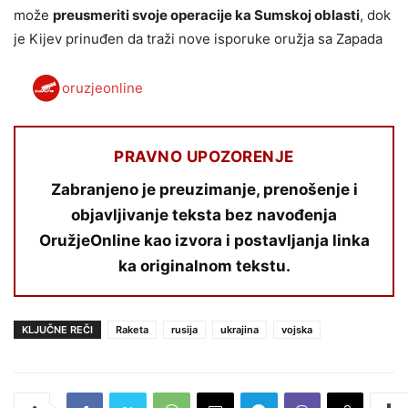
može
preusmeriti svoje operacije ka Sumskoj oblasti
, dok
je Kijev prinuđen da traži nove isporuke oružja sa Zapada
oruzjeonline
PRAVNO UPOZORENJE
Zabranjeno je preuzimanje, prenošenje i
objavljivanje teksta bez navođenja
OružjeOnline kao izvora i postavljanja linka
ka originalnom tekstu.
KLJUČNE REČI
Raketa
rusija
ukrajina
vojska