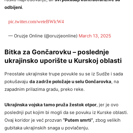
odbijeni
.
pic.twitter.com/weteBWlcW4
— Oruzje Online (@oruzjeonline)
March 13, 2025
Bitka za Gončarovku – poslednje
ukrajinsko uporište u Kurskoj oblasti
Preostale ukrajinske trupe povukle su se iz Sudže i sada
pokušavaju
da zadrže položaje u selu Gončarovka
, na
zapadnim prilazima gradu, preko reke.
Ukrajinska vojska tamo pruža žestok otpor
, jer je ovo
poslednji put kojim bi mogli da se povuku iz Kurske oblasti.
Ovaj koridor je već prozvan
“Putem smrti”
, zbog velikih
gubitaka ukrajinskih snaga u povlačenju.