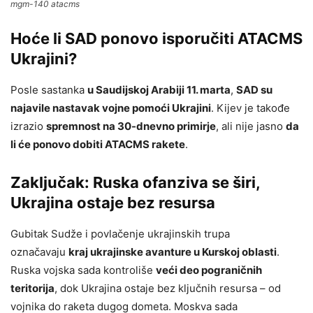
mgm-140 atacms
Hoće li SAD ponovo isporučiti ATACMS
Ukrajini?
Posle sastanka
u Saudijskoj Arabiji 11. marta
,
SAD su
najavile nastavak vojne pomoći Ukrajini
. Kijev je takođe
izrazio
spremnost na 30-dnevno primirje
, ali nije jasno
da
li će ponovo dobiti ATACMS rakete
.
Zaključak: Ruska ofanziva se širi,
Ukrajina ostaje bez resursa
Gubitak Sudže i povlačenje ukrajinskih trupa
označavaju
kraj ukrajinske avanture u Kurskoj oblasti
.
Ruska vojska sada kontroliše
veći deo pograničnih
teritorija
, dok Ukrajina ostaje bez ključnih resursa – od
vojnika do raketa dugog dometa. Moskva sada