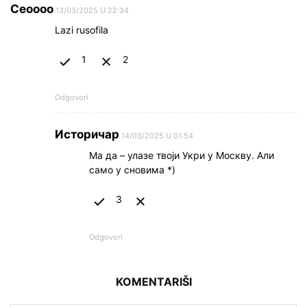
Ceoooo
13/03/2025 U 22:34
Lazi rusofila
1
2
Odgovori
Историчар
14/03/2025 U 01:54
Ма да – улазе твоји Укри у Москву. Али
само у сновима *)
3
Odgovori
KOMENTARIŠI