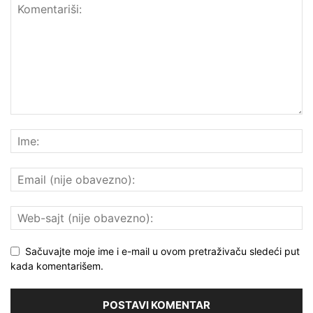
Sačuvajte moje ime i e-mail u ovom pretraživaču sledeći put
kada komentarišem.