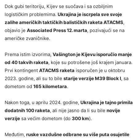
Dok gubi teritoriju, Kijev se suočava i sa ozbiljnim
logističkim problemima.
Ukrajina je iscrpela sve svoje
zalihe američkih taktičkih balističkih raketa ATACMS
,
objavio je
Associated Press 12. marta
, pozivajući se na
američke zvaničnike.
Prema istim izvorima,
Vašington je Kijevu isporučio manje
od 40 takvih raketa
, koje su potrošene još krajem januara.
Prvi kontingent
ATACMS raketa
isporučen je u oktobru
2023. godine, ali su to bile
starije verzije M39 Block I
, sa
dometom od
165 kilometara
.
Nakon toga, u aprilu 2024. godine,
Ukrajina je tajno primila
dodatnih 100 raketa
, ali nije jasno da li su bile
novije
verzije
sa većim dometom (do
300 km
).
Međutim,
ruske vazdušne odbrane su više puta osujetile