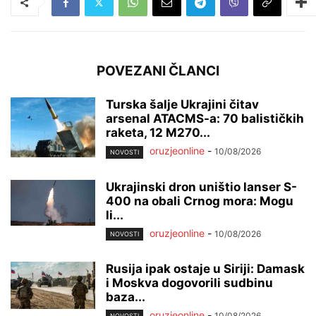
POVEZANI ČLANCI
Turska šalje Ukrajini čitav
arsenal ATACMS-a: 70 balističkih
raketa, 12 M270...
oruzjeonline
-
10/08/2026
NOVOSTI
Ukrajinski dron uništio lanser S-
400 na obali Crnog mora: Mogu
li...
oruzjeonline
-
10/08/2026
NOVOSTI
Rusija ipak ostaje u Siriji: Damask
i Moskva dogovorili sudbinu
baza...
oruzjeonline
-
10/08/2026
NOVOSTI