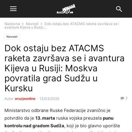
Naslovna
Novosti
Dok ostaju bez ATACMS raketa završava se i
avantura Kijeva u Rusiji:...
Novosti
Dok ostaju bez ATACMS
raketa završava se i avantura
Kijeva u Rusiji: Moskva
povratila grad Sudžu u
Kursku
2
Autor
oruzjeonline
-
13/03/2025
Ministarstvo odbrane Ruske Federacije zvanično je
potvrdilo da je
13. marta
ruska vojska preuzela
punu
kontrolu nad gradom Sudža
, koji je bio glavno uporište