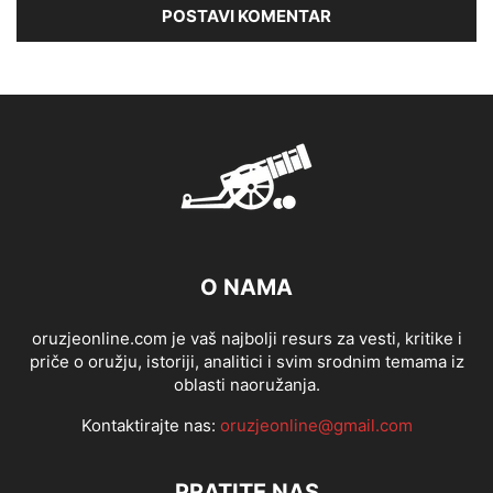
O NAMA
oruzjeonline.com je vaš najbolji resurs za vesti, kritike i
priče o oružju, istoriji, analitici i svim srodnim temama iz
oblasti naoružanja.
Kontaktirajte nas:
oruzjeonline@gmail.com
PRATITE NAS