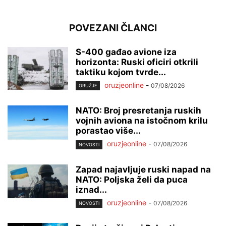
POVEZANI ČLANCI
S-400 gađao avione iza
horizonta: Ruski oficiri otkrili
taktiku kojom tvrde...
oruzjeonline
-
07/08/2026
ORUŽJE
NATO: Broj presretanja ruskih
vojnih aviona na istočnom krilu
porastao više...
oruzjeonline
-
07/08/2026
NOVOSTI
Zapad najavljuje ruski napad na
NATO: Poljska želi da puca
iznad...
oruzjeonline
-
07/08/2026
NOVOSTI