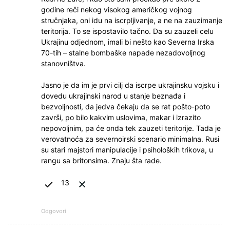
godine reči nekog visokog američkog vojnog
stručnjaka, oni idu na iscrpljivanje, a ne na zauzimanje
teritorija. To se ispostavilo tačno. Da su zauzeli celu
Ukrajinu odjednom, imali bi nešto kao Severna Irska
70-tih – stalne bombaške napade nezadovoljnog
stanovništva.
Jasno je da im je prvi cilj da iscrpe ukrajinsku vojsku i
dovedu ukrajinski narod u stanje beznađa i
bezvoljnosti, da jedva čekaju da se rat pošto-poto
završi, po bilo kakvim uslovima, makar i izrazito
nepovoljnim, pa će onda tek zauzeti teritorije. Tada je
verovatnoća za severnoirski scenario minimalna. Rusi
su stari majstori manipulacije i psiholoških trikova, u
rangu sa britonsima. Znaju šta rade.
13
Odgovori