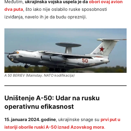
Međutim,
ukrajinska vojska uspela je da
obori ovaj avion
dva puta
, što iako nije oslabilo ruske sposobnosti
izviđanja, navelo ih je da budu oprezniji.
A 50 BERIEV (Mainstay. NATO kodifikacija)
Uništenje A-50: Udar na rusku
operativnu efikasnost
15. januara 2024. godine
, ukrajinske snage su
prvi put u
istoriji oborile ruski A-50 iznad Azovskog mora
.