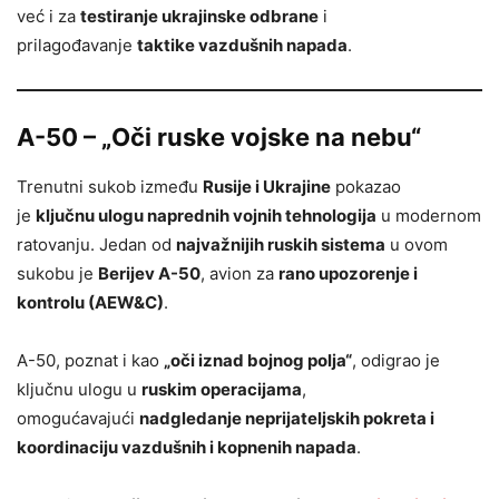
već i za
testiranje ukrajinske odbrane
i
prilagođavanje
taktike vazdušnih napada
.
A-50 – „Oči ruske vojske na nebu“
Trenutni sukob između
Rusije i Ukrajine
pokazao
je
ključnu ulogu naprednih vojnih tehnologija
u modernom
ratovanju. Jedan od
najvažnijih ruskih sistema
u ovom
sukobu je
Berijev A-50
, avion za
rano upozorenje i
kontrolu (AEW&C)
.
A-50, poznat i kao
„oči iznad bojnog polja“
, odigrao je
ključnu ulogu u
ruskim operacijama
,
omogućavajući
nadgledanje neprijateljskih pokreta i
koordinaciju vazdušnih i kopnenih napada
.