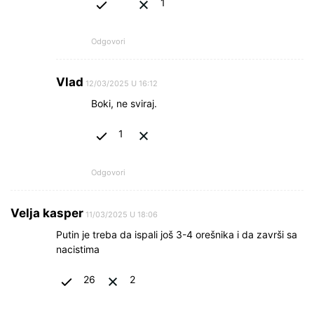
1
Odgovori
Vlad
12/03/2025 U 16:12
Boki, ne sviraj.
1
Odgovori
Velja kasper
11/03/2025 U 18:06
Putin je treba da ispali još 3-4 orešnika i da završi sa
nacistima
26
2