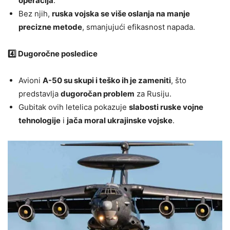
operacija
.
Bez njih,
ruska vojska se više oslanja na manje
precizne metode
, smanjujući efikasnost napada.
4️⃣ Dugoročne posledice
Avioni
A-50 su skupi i teško ih je zameniti
, što
predstavlja
dugoročan problem
za Rusiju.
Gubitak ovih letelica pokazuje
slabosti ruske vojne
tehnologije
i
jača moral ukrajinske vojske
.