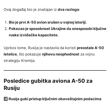
Ovaj događaj bio je značajan iz
dva razloga
:
Bio je prvi A-50 avion srušen u vojnoj istoriji.
Pokazao je sposobnost Ukrajine da onesposobi ključne
ruske izviđačke kapacitete.
Uprkos tome, Rusija je nastavila da koristi
preostale A-50
letelice
, što pokazuje
njihovu neophodnost
za vojnu
strategiju Kremlja.
Posledice gubitka aviona A-50 za
Rusiju
1️⃣ Rusija gubi pristup ključnim obaveštajnim podacima