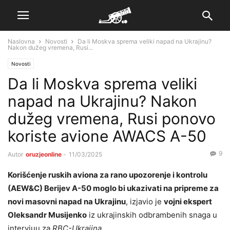
Naslovna
Novosti
Da li Moskva sprema veliki napad na Ukrajinu?
Nakon dužeg vremena, Rusi...
Novosti
Da li Moskva sprema veliki
napad na Ukrajinu? Nakon
dužeg vremena, Rusi ponovo
koriste avione AWACS A-50
9
Autor
oruzjeonline
-
11/03/2025
Korišćenje ruskih aviona za rano upozorenje i kontrolu
(AEW&C) Berijev A-50 moglo bi ukazivati na pripreme za
novi masovni napad na Ukrajinu
, izjavio je
vojni ekspert
Oleksandr Musijenko
iz ukrajinskih odbrambenih snaga u
intervjuu za
RBC-Ukrajina
.