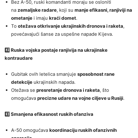
Bez A-50, ruski komandanti moraju se osloniti
na
zemaljske radare
, koji su
manje efikasni, ranjiviji na
ometanje
i imaju
kraći domet
.
To
otežava otkrivanje ukrajinskih dronova i raketa
,
povećavajući šanse za uspešne napade Kijeva.
2️⃣ Ruska vojska postaje ranjivija na ukrajinske
kontraudare
Gubitak ovih letelica smanjuje
sposobnost rane
detekcije
ukrajinskih napada.
Otežava se
presretanje dronova i raketa
, što
omogućava
precizne udare na vojne ciljeve u Rusiji
.
3️⃣ Smanjena efikasnost ruskih ofanziva
A-50 omogućava
koordinaciju ruskih ofanzivnih