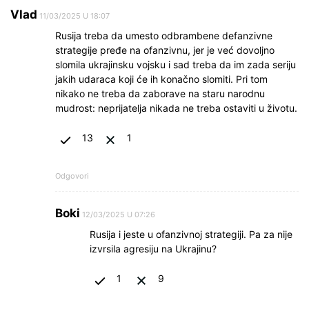
Vlad
11/03/2025 U 18:07
Rusija treba da umesto odbrambene defanzivne
strategije pređe na ofanzivnu, jer je već dovoljno
slomila ukrajinsku vojsku i sad treba da im zada seriju
jakih udaraca koji će ih konačno slomiti. Pri tom
nikako ne treba da zaborave na staru narodnu
mudrost: neprijatelja nikada ne treba ostaviti u životu.
13
1
Odgovori
Boki
12/03/2025 U 07:26
Rusija i jeste u ofanzivnoj strategiji. Pa za nije
izvrsila agresiju na Ukrajinu?
1
9