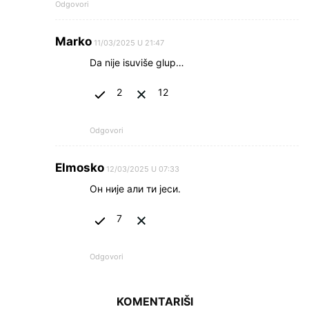
Odgovori
Marko
11/03/2025 U 21:47
Da nije isuviše glup…
2
12
Odgovori
Elmosko
12/03/2025 U 07:33
Он није али ти јеси.
7
Odgovori
KOMENTARIŠI