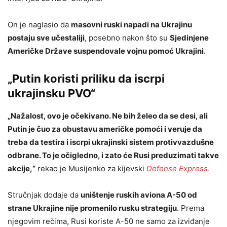
On je naglasio da
masovni ruski napadi na Ukrajinu
postaju sve učestaliji
, posebno nakon što su
Sjedinjene
Američke Države suspendovale vojnu pomoć Ukrajini
.
„Putin koristi priliku da iscrpi
ukrajinsku PVO“
„Nažalost, ovo je očekivano. Ne bih želeo da se desi, ali
Putin je čuo za obustavu američke pomoći i veruje da
treba da testira i iscrpi ukrajinski sistem protivvazdušne
odbrane. To je očigledno, i zato će Rusi preduzimati takve
akcije,“
rekao je Musijenko za kijevski
Defense Express
.
Stručnjak dodaje da
uništenje ruskih aviona A-50 od
strane Ukrajine nije promenilo rusku strategiju
. Prema
njegovim rečima, Rusi koriste A-50 ne samo za izviđanje