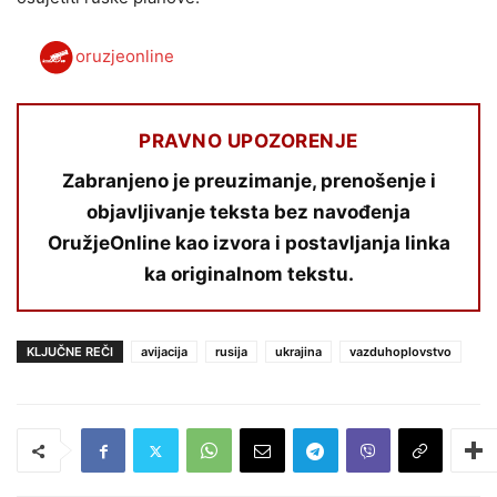
oruzjeonline
PRAVNO UPOZORENJE
Zabranjeno je preuzimanje, prenošenje i
objavljivanje teksta bez navođenja
OružjeOnline kao izvora i postavljanja linka
ka originalnom tekstu.
KLJUČNE REČI
avijacija
rusija
ukrajina
vazduhoplovstvo