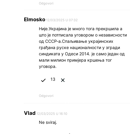
Odgovori
Elmosko
12/03/2025 U 07:32
Није.Украјина је много тога прекршила а
што је потписала уговором о независности
од СССР-а.Спаљивање украјинских
грађана руске националности у згради
синдиката у Одеси 2014. је само један од
мали милион примјера кршења тог
уговора.
13
Odgovori
Vlad
12/03/2025 U 16:10
Ne sviraj.