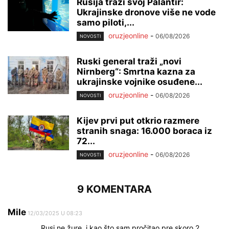
Rusija traži svoj Palantir:
Ukrajinske dronove više ne vode
samo piloti,...
oruzjeonline
-
06/08/2026
NOVOSTI
Ruski general traži „novi
Nirnberg“: Smrtna kazna za
ukrajinske vojnike osuđene...
oruzjeonline
-
06/08/2026
NOVOSTI
Kijev prvi put otkrio razmere
stranih snaga: 16.000 boraca iz
72...
oruzjeonline
-
06/08/2026
NOVOSTI
9 KOMENTARA
Mile
12/03/2025 U 08:23
Rusi ne žure, i kao što sam pročitao pre skoro 2