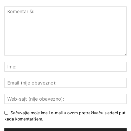
Sačuvajte moje ime i e-mail u ovom pretraživaču sledeći put
kada komentarišem.