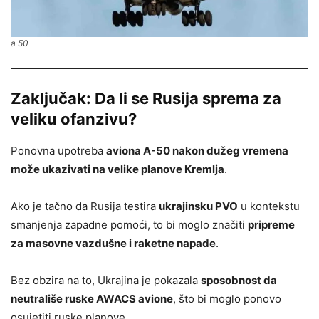
a 50
Zaključak: Da li se Rusija sprema za
veliku ofanzivu?
Ponovna upotreba
aviona A-50 nakon dužeg vremena
može ukazivati na velike planove Kremlja
.
Ako je tačno da Rusija testira
ukrajinsku PVO
u kontekstu
smanjenja zapadne pomoći, to bi moglo značiti
pripreme
za masovne vazdušne i raketne napade
.
Bez obzira na to, Ukrajina je pokazala
sposobnost da
neutrališe ruske AWACS avione
, što bi moglo ponovo
osujetiti ruske planove.