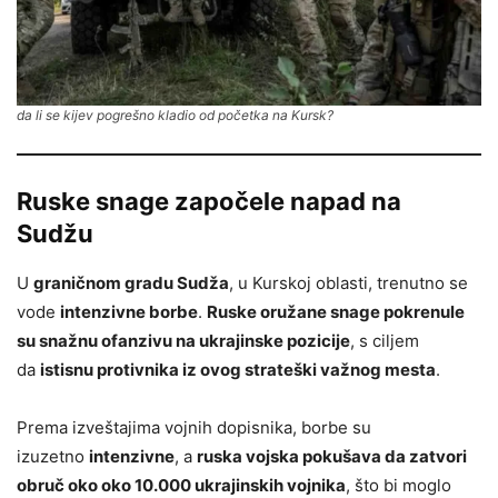
da li se kijev pogrešno kladio od početka na Kursk?
Ruske snage započele napad na
Sudžu
U
graničnom gradu Sudža
, u Kurskoj oblasti, trenutno se
vode
intenzivne borbe
.
Ruske oružane snage pokrenule
su snažnu ofanzivu na ukrajinske pozicije
, s ciljem
da
istisnu protivnika iz ovog strateški važnog mesta
.
Prema izveštajima vojnih dopisnika, borbe su
izuzetno
intenzivne
, a
ruska vojska pokušava da zatvori
obruč oko oko 10.000 ukrajinskih vojnika
, što bi moglo