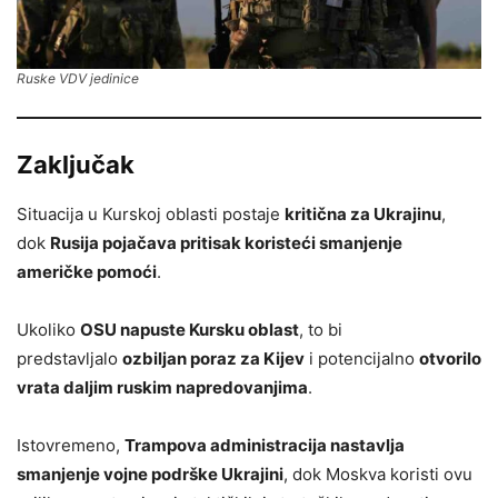
Ruske VDV jedinice
Zaključak
Situacija u Kurskoj oblasti postaje
kritična za Ukrajinu
,
dok
Rusija pojačava pritisak koristeći smanjenje
američke pomoći
.
Ukoliko
OSU napuste Kursku oblast
, to bi
predstavljalo
ozbiljan poraz za Kijev
i potencijalno
otvorilo
vrata daljim ruskim napredovanjima
.
Istovremeno,
Trampova administracija nastavlja
smanjenje vojne podrške Ukrajini
, dok Moskva koristi ovu