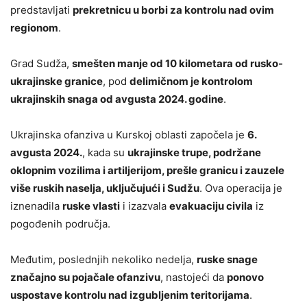
predstavljati
prekretnicu u borbi za kontrolu nad ovim
regionom
.
Grad Sudža,
smešten manje od 10 kilometara od rusko-
ukrajinske granice
, pod
delimičnom je kontrolom
ukrajinskih snaga od avgusta 2024. godine
.
Ukrajinska ofanziva u Kurskoj oblasti započela je
6.
avgusta 2024.
, kada su
ukrajinske trupe, podržane
oklopnim vozilima i artiljerijom, prešle granicu i zauzele
više ruskih naselja, uključujući i Sudžu
. Ova operacija je
iznenadila
ruske vlasti
i izazvala
evakuaciju civila
iz
pogođenih područja.
Međutim, poslednjih nekoliko nedelja,
ruske snage
značajno su pojačale ofanzivu
, nastojeći da
ponovo
uspostave kontrolu nad izgubljenim teritorijama
.