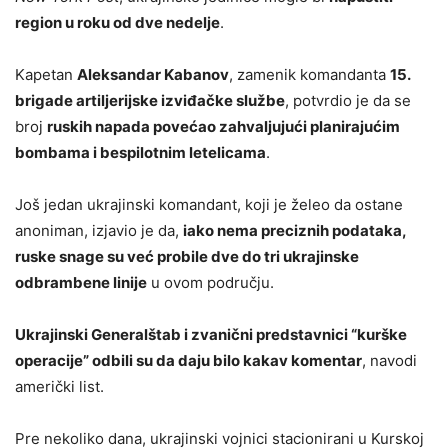
region u roku od dve nedelje
.
Kapetan
Aleksandar Kabanov
, zamenik komandanta
15.
brigade artiljerijske izviđačke službe
, potvrdio je da se
broj
ruskih napada povećao zahvaljujući planirajućim
bombama i bespilotnim letelicama
.
Još jedan ukrajinski komandant, koji je želeo da ostane
anoniman, izjavio je da,
iako nema preciznih podataka,
ruske snage su već probile dve do tri ukrajinske
odbrambene linije
u ovom području.
Ukrajinski Generalštab i zvanični predstavnici “kurške
operacije” odbili su da daju bilo kakav komentar
, navodi
američki list.
Pre nekoliko dana, ukrajinski vojnici stacionirani u Kurskoj