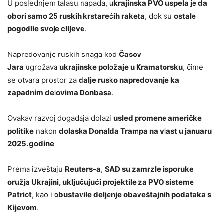
U poslednjem talasu napada,
ukrajinska PVO uspela je da
obori samo 25 ruskih krstarećih raketa
, dok su
ostale
pogodile svoje ciljeve
.
Napredovanje ruskih snaga kod
Časov
Jara
ugrožava
ukrajinske položaje u Kramatorsku
, čime
se otvara prostor za
dalje rusko napredovanje ka
zapadnim delovima Donbasa
.
Ovakav razvoj događaja dolazi
usled promene američke
politike
nakon
dolaska Donalda Trampa na vlast u januaru
2025. godine
.
Prema izveštaju
Reuters-a
,
SAD su zamrzle isporuke
oružja Ukrajini, uključujući projektile za PVO sisteme
Patriot
, kao i
obustavile deljenje obaveštajnih podataka s
Kijevom
.