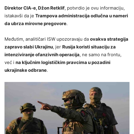
Direktor CIA-e, Džon Retklif
, potvrdio je ovu informaciju,
istakavši da je
Trampova administracija odlučna u nameri
da ubrza mirovne pregovore
.
Međutim, analitičari ISW upozoravaju da
ovakva strategija
zapravo slabi Ukrajinu
, jer
Rusija koristi situaciju za
intenziviranje ofanzivnih operacija
, ne samo na frontu,
već i
na ključnim logističkim pravcima u pozadini
ukrajinske odbrane
.