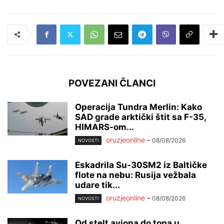
POVEZANI ČLANCI
Operacija Tundra Merlin: Kako
SAD grade arktički štit sa F-35,
HIMARS-om...
oruzjeonline
-
08/08/2026
NOVOSTI
Eskadrila Su-30SM2 iz Baltičke
flote na nebu: Rusija vežbala
udare tik...
oruzjeonline
-
08/08/2026
NOVOSTI
Od stelt aviona do topa u