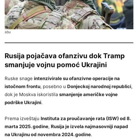
sbu
Rusija pojačava ofanzivu dok Tramp
smanjuje vojnu pomoć Ukrajini
Ruske snage
intenzivirale su ofanzivne operacije na
istočnom frontu
, posebno u
Donjeckoj narodnoj republici
,
dok je Moskva iskoristila
smanjenje američke vojne
podrške Ukrajini
.
Prema izveštaju
Instituta za proučavanje rata (ISW) od 8.
marta 2025. godine
,
Rusija je izvela najmasovniji napad
na Ukrajinu od novembra 2024. godine
.