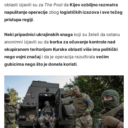
oblasti izjavili su za
The Post
da
Kijev ozbiljno razmatra
napuštanje operacije
zbog
logističkih izazova i sve težeg
pristupa regiji
.
Neki pripadnici ukrajinskih snaga
koji su želeli da ostanu
anonimni izjavili su da
borba za očuvanje kontrole nad
okupiranom teritorijom Kurske oblasti više ima politički
nego vojni značaj
i da je operacija rezultirala
većim
gubicima nego što je donela koristi
.