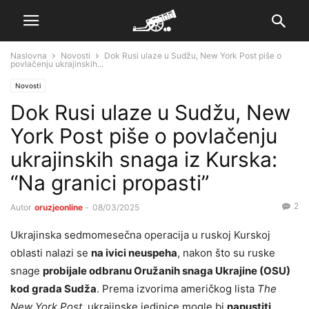
Naslovna
Novosti
Dok Rusi ulaze u Sudžu, New York Post piše o
povlačenju ukrajinskih...
Novosti
Dok Rusi ulaze u Sudžu, New
York Post piše o povlačenju
ukrajinskih snaga iz Kurska:
“Na granici propasti”
2
Autor
oruzjeonline
-
08/03/2025
Ukrajinska sedmomesečna operacija u ruskoj Kurskoj
oblasti nalazi se
na ivici neuspeha
, nakon što su ruske
snage
probijale odbranu Oružanih snaga Ukrajine (OSU)
kod grada Sudža
. Prema izvorima američkog lista
The
New York Post
, ukrajinske jedinice mogle bi
napustiti