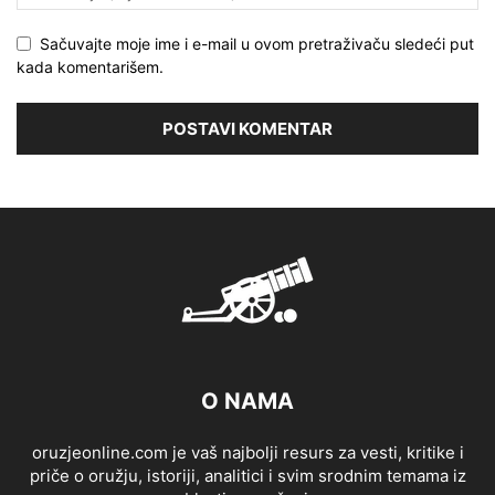
Sačuvajte moje ime i e-mail u ovom pretraživaču sledeći put
kada komentarišem.
O NAMA
oruzjeonline.com je vaš najbolji resurs za vesti, kritike i
priče o oružju, istoriji, analitici i svim srodnim temama iz