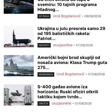
svemiru: 10 tajnih programa
Hladnog...
Uroš Bogdanović
-
08/08/2026
ISTORIJA
Ukrajina u julu presrela samo 29
od 195 balističkih raketa:
Patriot...
oruzjeonline
-
07/08/2026
NOVOSTI
Američki bojni brod skuplji od
nosača aviona: Klasa Trump guta
275...
Uroš Bogdanović
-
07/08/2026
MORNARICA
S-400 gađao avione iza
horizonta: Ruski oficiri otkrili
taktiku kojom tvrde...
oruzjeonline
-
07/08/2026
ORUŽJE