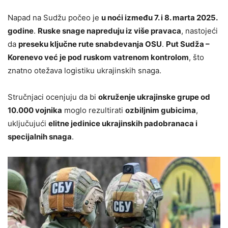
Napad na Sudžu počeo je
u noći između 7. i 8. marta 2025.
godine
.
Ruske snage napreduju iz više pravaca
, nastojeći
da
preseku ključne rute snabdevanja OSU
.
Put Sudža –
Korenevo već je pod ruskom vatrenom kontrolom
, što
znatno otežava logistiku ukrajinskih snaga.
Stručnjaci ocenjuju da bi
okruženje ukrajinske grupe od
10.000 vojnika
moglo rezultirati
ozbiljnim gubicima
,
uključujući
elitne jedinice ukrajinskih padobranaca i
specijalnih snaga
.