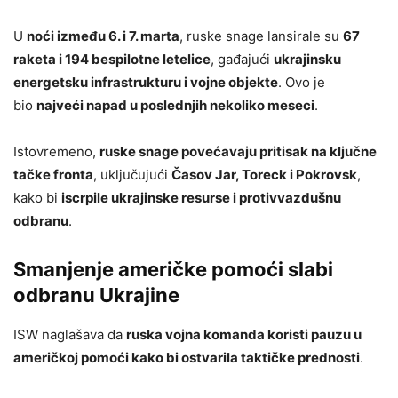
U
noći između 6. i 7. marta
, ruske snage lansirale su
67
raketa i 194 bespilotne letelice
, gađajući
ukrajinsku
energetsku infrastrukturu i vojne objekte
. Ovo je
bio
najveći napad u poslednjih nekoliko meseci
.
Istovremeno,
ruske snage povećavaju pritisak na ključne
tačke fronta
, uključujući
Časov Jar, Toreck i Pokrovsk
,
kako bi
iscrpile ukrajinske resurse i protivvazdušnu
odbranu
.
Smanjenje američke pomoći slabi
odbranu Ukrajine
ISW naglašava da
ruska vojna komanda koristi pauzu u
američkoj pomoći kako bi ostvarila taktičke prednosti
.