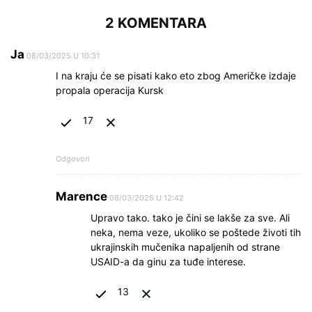
2 KOMENTARA
Ja
08/03/2025 U 10:31
I na kraju će se pisati kako eto zbog Američke izdaje
propala operacija Kursk
17
Odgovori
Marence
08/03/2025 U 12:42
Upravo tako. tako je čini se lakše za sve. Ali
neka, nema veze, ukoliko se poštede životi tih
ukrajinskih mučenika napaljenih od strane
USAID-a da ginu za tuđe interese.
13