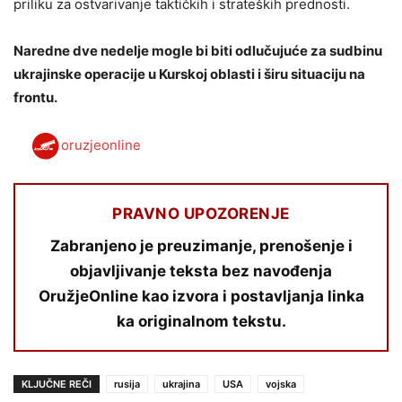
priliku za ostvarivanje taktičkih i strateških prednosti.
Naredne dve nedelje mogle bi biti odlučujuće za sudbinu
ukrajinske operacije u Kurskoj oblasti i širu situaciju na
frontu.
oruzjeonline
PRAVNO UPOZORENJE
Zabranjeno je preuzimanje, prenošenje i
objavljivanje teksta bez navođenja
OružjeOnline kao izvora i postavljanja linka
ka originalnom tekstu.
KLJUČNE REČI
rusija
ukrajina
USA
vojska