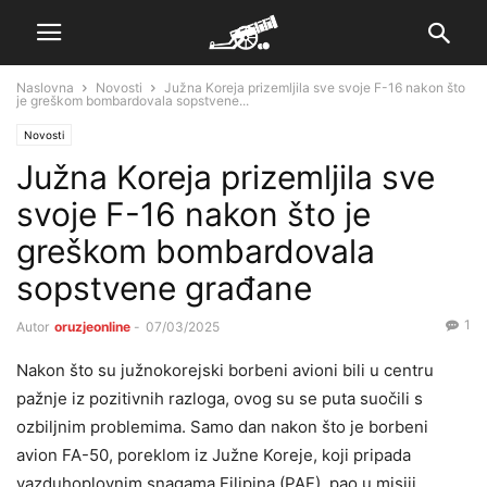
Naslovna
Novosti
Južna Koreja prizemljila sve svoje F-16 nakon što
je greškom bombardovala sopstvene...
Novosti
Južna Koreja prizemljila sve
svoje F-16 nakon što je
greškom bombardovala
sopstvene građane
1
Autor
oruzjeonline
-
07/03/2025
Nakon što su južnokorejski borbeni avioni bili u centru
pažnje iz pozitivnih razloga, ovog su se puta suočili s
ozbiljnim problemima. Samo dan nakon što je borbeni
avion FA-50, poreklom iz Južne Koreje, koji pripada
vazduhoplovnim snagama Filipina (PAF), pao u misiji,