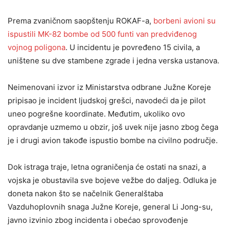
Prema zvaničnom saopštenju ROKAF-a,
borbeni avioni su
ispustili MK-82 bombe od 500 funti van predviđenog
vojnog poligona
. U incidentu je povređeno 15 civila, a
uništene su dve stambene zgrade i jedna verska ustanova.
Neimenovani izvor iz Ministarstva odbrane Južne Koreje
pripisao je incident ljudskoj grešci, navodeći da je pilot
uneo pogrešne koordinate. Međutim, ukoliko ovo
opravdanje uzmemo u obzir, još uvek nije jasno zbog čega
je i drugi avion takođe ispustio bombe na civilno područje.
Dok istraga traje, letna ograničenja će ostati na snazi, a
vojska je obustavila sve bojeve vežbe do daljeg. Odluka je
doneta nakon što se načelnik Generalštaba
Vazduhoplovnih snaga Južne Koreje, general Li Jong-su,
javno izvinio zbog incidenta i obećao sprovođenje