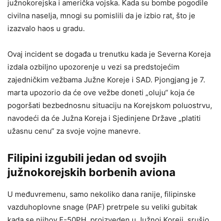
južnokorejska i američka vojska. Kada su bombe pogodile
civilna naselja, mnogi su pomislili da je izbio rat, što je
izazvalo haos u gradu.
Ovaj incident se događa u trenutku kada je Severna Koreja
izdala ozbiljno upozorenje u vezi sa predstojećim
zajedničkim vežbama Južne Koreje i SAD. Pjongjang je 7.
marta upozorio da će ove vežbe doneti „oluju“ koja će
pogoršati bezbednosnu situaciju na Korejskom poluostrvu,
navodeći da će Južna Koreja i Sjedinjene Države „platiti
užasnu cenu“ za svoje vojne manevre.
Filipini izgubili jedan od svojih
južnokorejskih borbenih aviona
U međuvremenu, samo nekoliko dana ranije, filipinske
vazduhoplovne snage (PAF) pretrpele su veliki gubitak
kada se njihov F-50PH, proizveden u Južnoj Koreji, srušio