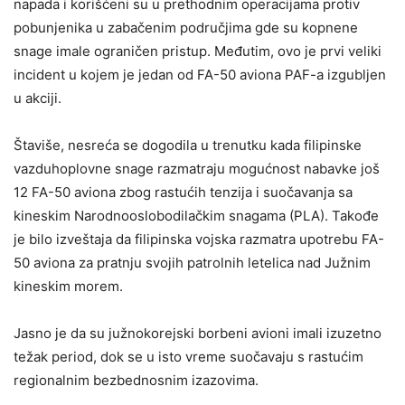
napada i korišćeni su u prethodnim operacijama protiv
pobunjenika u zabačenim područjima gde su kopnene
snage imale ograničen pristup. Međutim, ovo je prvi veliki
incident u kojem je jedan od FA-50 aviona PAF-a izgubljen
u akciji.
Štaviše, nesreća se dogodila u trenutku kada filipinske
vazduhoplovne snage razmatraju mogućnost nabavke još
12 FA-50 aviona zbog rastućih tenzija i suočavanja sa
kineskim Narodnooslobodilačkim snagama (PLA). Takođe
je bilo izveštaja da filipinska vojska razmatra upotrebu FA-
50 aviona za pratnju svojih patrolnih letelica nad Južnim
kineskim morem.
Jasno je da su južnokorejski borbeni avioni imali izuzetno
težak period, dok se u isto vreme suočavaju s rastućim
regionalnim bezbednosnim izazovima.