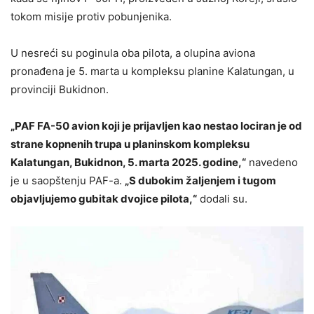
tokom misije protiv pobunjenika.
U nesreći su poginula oba pilota, a olupina aviona
pronađena je 5. marta u kompleksu planine Kalatungan, u
provinciji Bukidnon.
„PAF FA-50 avion koji je prijavljen kao nestao lociran je od
strane kopnenih trupa u planinskom kompleksu
Kalatungan, Bukidnon, 5. marta 2025. godine,“
navedeno
je u saopštenju PAF-a.
„S dubokim žaljenjem i tugom
objavljujemo gubitak dvojice pilota,“
dodali su.