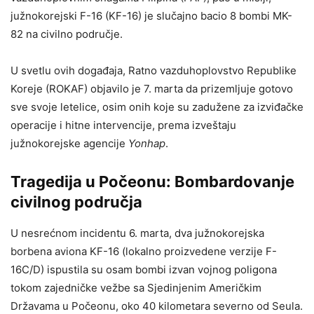
južnokorejski F-16 (KF-16) je slučajno bacio 8 bombi MK-
82 na civilno područje.
U svetlu ovih događaja, Ratno vazduhoplovstvo Republike
Koreje (ROKAF) objavilo je 7. marta da prizemljuje gotovo
sve svoje letelice, osim onih koje su zadužene za izviđačke
operacije i hitne intervencije, prema izveštaju
južnokorejske agencije
Yonhap
.
Tragedija u Počeonu: Bombardovanje
civilnog područja
U nesrećnom incidentu 6. marta, dva južnokorejska
borbena aviona KF-16 (lokalno proizvedene verzije F-
16C/D) ispustila su osam bombi izvan vojnog poligona
tokom zajedničke vežbe sa Sjedinjenim Američkim
Državama u Počeonu, oko 40 kilometara severno od Seula.