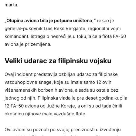
marta.
„Olupina aviona bila je potpuno uništena,“
rekao je
general-pukovnik Luis Reks Bergante, regionalni vojni
komandant. Istraga o nesreći je u toku, a cela flota FA-50
aviona je prizemljena.
Veliki udarac za filipinsku vojsku
Ovaj incident predstavlja ozbiljan udarac za filipinske
vazduhoplovne snage, koje su imale samo 12 ovih
višenamenskih borbenih aviona, a sada su ostale bez
jednog od njih. Filipinska vlada je pre deset godina kupila
12 FA-50 aviona od Južne Koreje, a oni su od tada činili
okosnicu njihove male vazdušne flote.
Ovi avioni su poznati po svojoj preciznosti u izvođenju