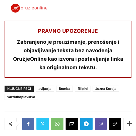
oruzjeonline
PRAVNO UPOZORENJE
Zabranjeno je preuzimanje, prenošenje i
objavljivanje teksta bez navođenja
OružjeOnline kao izvora i postavljanja linka
ka originalnom tekstu.
KLJUČNE REČI
avijacija
Bomba
filipini
Juzna Koreja
vazduhoplovstvo