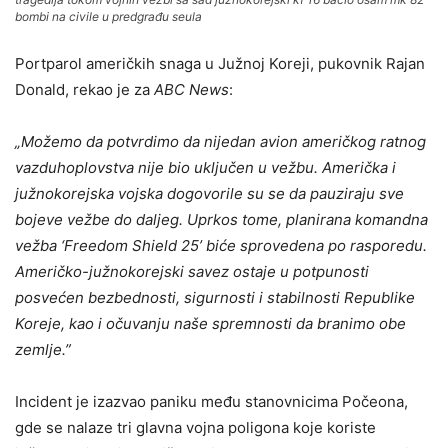
bombi na civile u predgrađu seula
Portparol američkih snaga u Južnoj Koreji, pukovnik Rajan
Donald, rekao je za
ABC News
:
„Možemo da potvrdimo da nijedan avion američkog ratnog
vazduhoplovstva nije bio uključen u vežbu. Američka i
južnokorejska vojska dogovorile su se da pauziraju sve
bojeve vežbe do daljeg. Uprkos tome, planirana komandna
vežba ‘Freedom Shield 25’ biće sprovedena po rasporedu.
Američko-južnokorejski savez ostaje u potpunosti
posvećen bezbednosti, sigurnosti i stabilnosti Republike
Koreje, kao i očuvanju naše spremnosti da branimo obe
zemlje.”
Incident je izazvao paniku među stanovnicima Počeona,
gde se nalaze tri glavna vojna poligona koje koriste