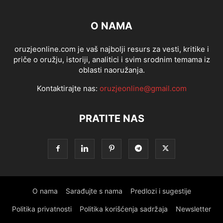
O NAMA
oruzjeonline.com je vaš najbolji resurs za vesti, kritike i
priče o oružju, istoriji, analitici i svim srodnim temama iz
oblasti naoružanja.
Kontaktirajte nas:
oruzjeonline@gmail.com
PRATITE NAS
O nama
Sarađujte s nama
Predlozi i sugestije
Politika privatnosti
Politika korišćenja sadržaja
Newsletter