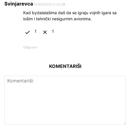
Svinjarevca
07/03/2025 U 22:38
Kad bydalalašima daš da se igraju vojnih igara sa
lošim i tehnički nesigurnim avionima.
1
1
Odgovori
KOMENTARIŠI