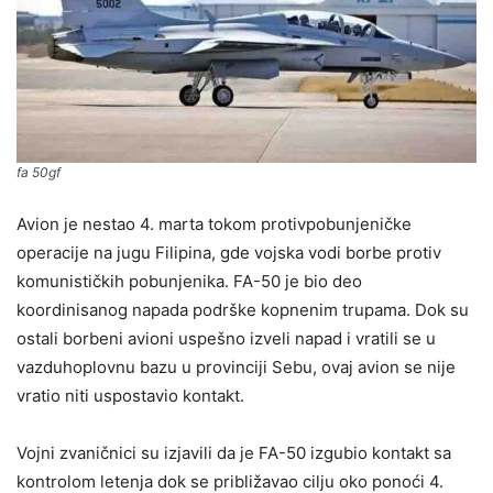
fa 50gf
Avion je nestao 4. marta tokom protivpobunjeničke
operacije na jugu Filipina, gde vojska vodi borbe protiv
komunističkih pobunjenika. FA-50 je bio deo
koordinisanog napada podrške kopnenim trupama. Dok su
ostali borbeni avioni uspešno izveli napad i vratili se u
vazduhoplovnu bazu u provinciji Sebu, ovaj avion se nije
vratio niti uspostavio kontakt.
Vojni zvaničnici su izjavili da je FA-50 izgubio kontakt sa
kontrolom letenja dok se približavao cilju oko ponoći 4.