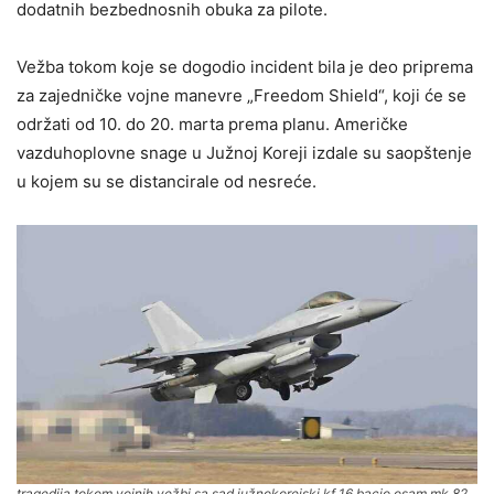
dodatnih bezbednosnih obuka za pilote.
Vežba tokom koje se dogodio incident bila je deo priprema
za zajedničke vojne manevre „Freedom Shield“, koji će se
održati od 10. do 20. marta prema planu. Američke
vazduhoplovne snage u Južnoj Koreji izdale su saopštenje
u kojem su se distancirale od nesreće.
tragedija tokom vojnih vežbi sa sad južnokorejski kf 16 bacio osam mk 82