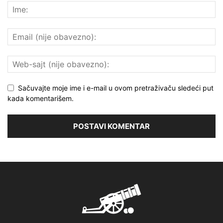
Sačuvajte moje ime i e-mail u ovom pretraživaču sledeći put
kada komentarišem.