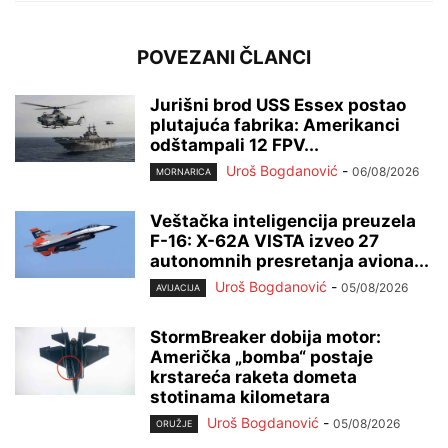
POVEZANI ČLANCI
Jurišni brod USS Essex postao
plutajuća fabrika: Amerikanci
odštampali 12 FPV...
Uroš Bogdanović
-
06/08/2026
MORNARICA
Veštačka inteligencija preuzela
F-16: X-62A VISTA izveo 27
autonomnih presretanja aviona...
Uroš Bogdanović
-
05/08/2026
AVIJACIJA
StormBreaker dobija motor:
Američka „bomba“ postaje
krstareća raketa dometa
stotinama kilometara
Uroš Bogdanović
-
05/08/2026
ORUŽJE