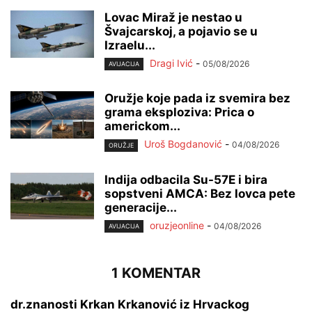
Lovac Miraž je nestao u
Švajcarskoj, a pojavio se u
Izraelu...
Dragi Ivić
-
05/08/2026
AVIJACIJA
Oružje koje pada iz svemira bez
grama eksploziva: Prica o
americkom...
Uroš Bogdanović
-
04/08/2026
ORUŽJE
Indija odbacila Su-57E i bira
sopstveni AMCA: Bez lovca pete
generacije...
oruzjeonline
-
04/08/2026
AVIJACIJA
1 KOMENTAR
dr.znanosti Krkan Krkanović iz Hrvackog