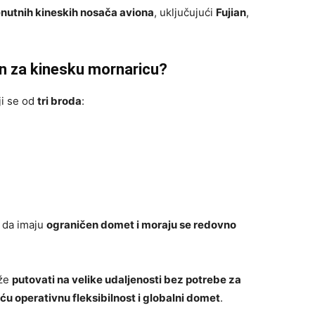
renutnih kineskih nosača aviona
, uključujući
Fujian
,
an za kinesku mornaricu?
ji se od
tri broda
:
i da imaju
ograničen domet i moraju se redovno
že
putovati na velike udaljenosti bez potrebe za
ću operativnu fleksibilnost i globalni domet
.