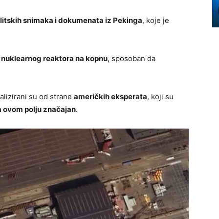
litskih snimaka i dokumenata iz Pekinga
, koje je
p nuklearnog reaktora na kopnu
, sposoban da
alizirani su od strane
američkih eksperata
, koji su
 ovom polju značajan
.