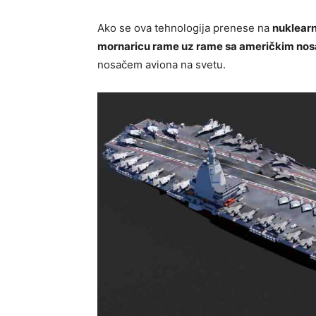
Ako se ova tehnologija prenese na
nuklearn
mornaricu rame uz rame sa američkim nos
nosačem aviona na svetu.