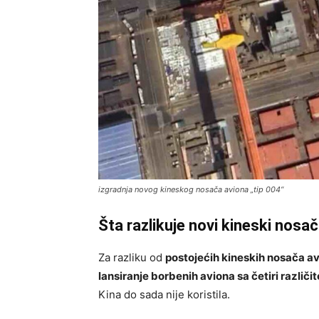
izgradnja novog kineskog nosača aviona „tip 004“
Šta razlikuje novi kineski nosa
Za razliku od
postojećih kineskih nosača a
lansiranje borbenih aviona sa četiri različi
Kina do sada nije koristila.