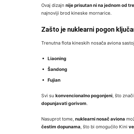
Ovaj dizajn
nije prisutan ni na jednom od t
najnoviji brod kineske mornarice.
Zašto je nuklearni pogon ključ
Trenutna flota kineskih nosača aviona sasto
Liaoning
Šandong
Fujian
Svi su
konvencionalno pogonjeni
, što znač
dopunjavati gorivom
.
Nasuprot tome,
nuklearni nosač aviona
mo
čestim dopunama
, što bi omogućilo Kini
ve