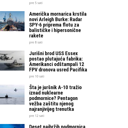
pre 5 sati
Američka mornarica krstila
novi Arleigh Burke: Radar
SPY-6 priprema flotu za
balističke i hipersonične
rakete
pre 8 sati
Jurišni brod USS Essex
postao plutajuća fabrika:
Amerikanci odštampali 12
FPV dronova usred Pacifika
pre 10 sati
Šta je juršnik A-10 tražio
iznad nuklearne
podmornice? Pentagon
vežba zaštitu njenog
najranjivijeg trenutka
pre 12 sati
Deset najbržih podmornica