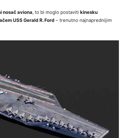
i nosač aviona
, to bi moglo postaviti
kinesku
ačem USS Gerald R. Ford
– trenutno najnaprednijim