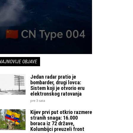
NAJNOVIJE OBJAVE
Jedan radar pratio je
bombarder, drugi lovca:
Sistem koji je otvorio eru
elektronskog ratovanja
pre 3 sata
Kijev prvi put otkrio razmere
stranih snaga: 16.000
boraca iz 72 države,
Kolumbijci preuzeli front