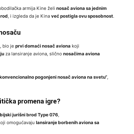
obodilačka armija Kine želi
nosač aviona sa jednim
brod
, i izgleda da je Kina
već postigla ovu sposobnost
.
 nosaču
e, bio je
prvi domaći nosač aviona
koji
ju
za lansiranje aviona, slično
nosačima aviona
i konvencionalno pogonjeni nosač aviona na svetu“
,
itička promena igre?
bijski jurišni brod Type 076
,
koji omogućavaju
lansiranje borbenih aviona sa