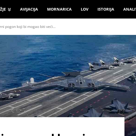
ŽJE
AVIJACIJA
MORNARICA
LOV
ISTORIJA
ANALI
i pogon koji bi mogao biti veći...