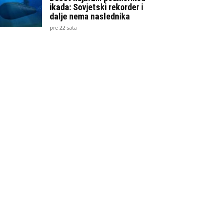
ikada: Sovjetski rekorder i
dalje nema naslednika
pre 22 sata