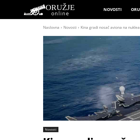
ORUŽJE
NOVOSTI
ORU
online
Naslovna
Novosti
Kina gradi nosač aviona na nuklearn
Novosti