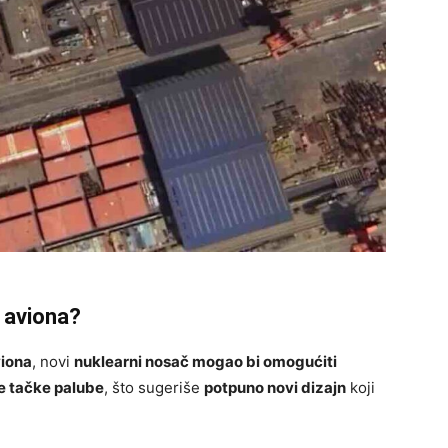
č aviona?
viona
, novi
nuklearni nosač mogao bi omogućiti
te tačke palube
, što sugeriše
potpuno novi dizajn
koji