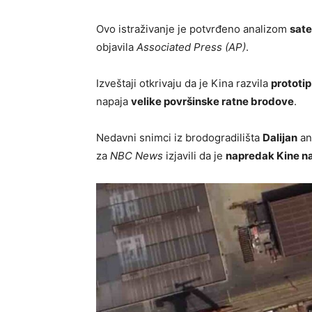
Ovo istraživanje je potvrđeno analizom
sate
objavila
Associated Press (AP)
.
Izveštaji otkrivaju da je Kina razvila
prototi
napaja
velike površinske ratne brodove
.
Nedavni snimci iz brodogradilišta
Dalijan
an
za
NBC News
izjavili da je
napredak Kine na