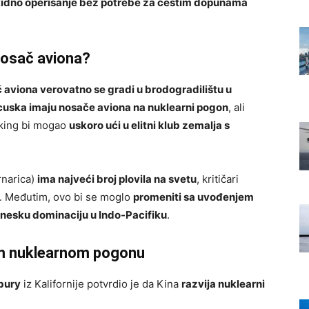
idno operisanje bez potrebe za čestim dopunama
 nosač aviona?
 aviona verovatno se gradi u brodogradilištu u
cuska imaju nosače aviona na nuklearni pogon
, ali
eking bi mogao
uskoro ući u elitni klub zemalja s
rnarica)
ima najveći broj plovila na svetu
, kritičari
. Međutim, ovo bi se moglo
promeniti sa uvođenjem
inesku dominaciju u Indo-Pacifiku
.
om nuklearnom pogonu
ebury
iz Kalifornije potvrdio je da Kina
razvija nuklearni