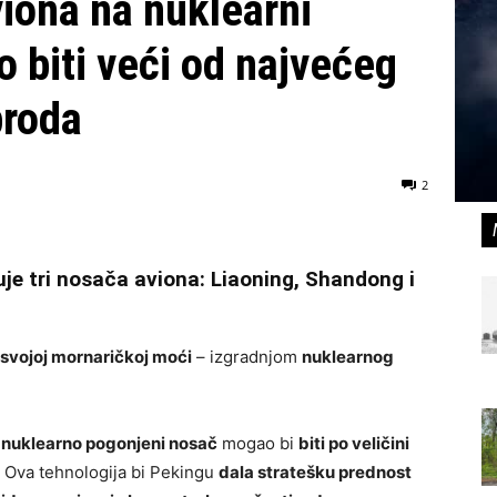
viona na nuklearni
 biti veći od najvećeg
broda
2
je tri nosača aviona: Liaoning, Shandong i
 svojoj mornaričkoj moći
– izgradnjom
nuklearnog
i
nuklearno pogonjeni nosač
mogao bi
biti po veličini
. Ova tehnologija bi Pekingu
dala stratešku prednost