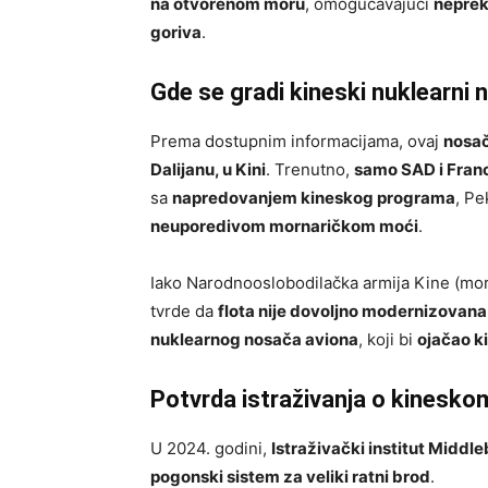
na otvorenom moru
, omogućavajući
neprek
goriva
.
Gde se gradi kineski nuklearni
Prema dostupnim informacijama, ovaj
nosač
Dalijanu, u Kini
. Trenutno,
samo SAD i Fran
sa
napredovanjem kineskog programa
, P
neuporedivom mornaričkom moći
.
Iako Narodnooslobodilačka armija Kine (mo
tvrde da
flota nije dovoljno modernizovana
nuklearnog nosača aviona
, koji bi
ojačao k
Potvrda istraživanja o kinesk
U 2024. godini,
Istraživački institut Middl
pogonski sistem za veliki ratni brod
.