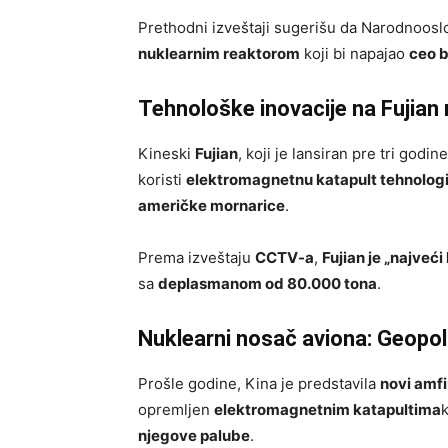
Prethodni izveštaji sugerišu da Narodnoosl
nuklearnim reaktorom
koji bi napajao
ceo 
Tehnološke inovacije na Fujian
Kineski
Fujian
, koji je lansiran pre tri godin
koristi
elektromagnetnu katapult tehnologi
američke mornarice
.
Prema izveštaju
CCTV-a
,
Fujian je „najveć
sa
deplasmanom od 80.000 tona
.
Nuklearni nosač aviona: Geopol
Prošle godine, Kina je predstavila
novi amfi
opremljen
elektromagnetnim katapultima
njegove palube
.