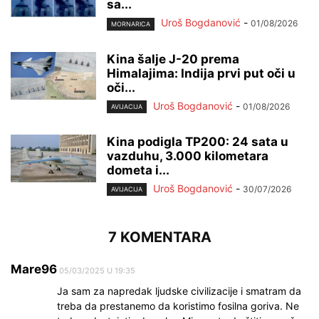
sa...
Uroš Bogdanović
-
01/08/2026
MORNARICA
Kina šalje J-20 prema
Himalajima: Indija prvi put oči u
oči...
Uroš Bogdanović
-
01/08/2026
AVIJACIJA
Kina podigla TP200: 24 sata u
vazduhu, 3.000 kilometara
dometa i...
Uroš Bogdanović
-
30/07/2026
AVIJACIJA
7 KOMENTARA
Mare96
05/03/2025 U 19:35
Ja sam za napredak ljudske civilizacije i smatram da
treba da prestanemo da koristimo fosilna goriva. Ne