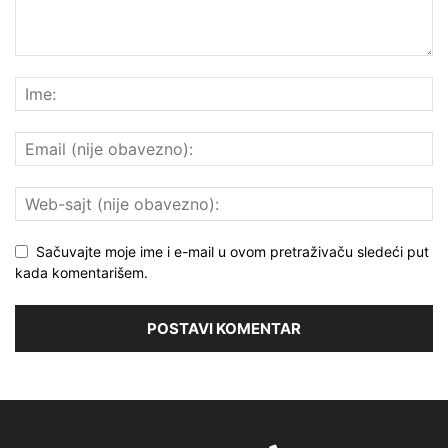
Sačuvajte moje ime i e-mail u ovom pretraživaču sledeći put
kada komentarišem.