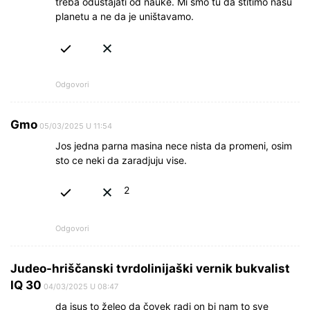
treba odustajati od nauke. Mi smo tu da štitimo našu
planetu a ne da je uništavamo.
Odgovori
Gmo
05/03/2025 U 11:54
Jos jedna parna masina nece nista da promeni, osim
sto ce neki da zaradjuju vise.
2
Odgovori
Judeo-hriščanski tvrdolinijaški vernik bukvalist
IQ 30
04/03/2025 U 08:47
da isus to želeo da čovek radi on bi nam to sve