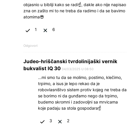
objasnio u bibliji kako se radi☝, dakle ako nije napisao
zna on zašto mi to ne treba da radimo i da se bavimo
atomima😎
1
6
Odgovori
Judeo-hriščanski tvrdolinijaški vernik
bukvalist IQ 30
04/03/2025 U 08:50
…mi smo tu da se molimo, postimo, klečimo,
trpimo, a isus je lepo rekao da je
robovlasništvo sistem protiv kojeg ne treba da
se borimo ni da gunđamo nego da trpimo,
budemo skromni i zadovoljni sa mrvicama
koje padaju sa stola gospodara☝
3
2