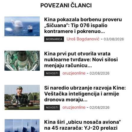
POVEZANI ČLANCI
Kina pokazala borbenu proveru
„Sičuana“: Tip 076 ispalio
kontramere i pokrenuo...
Uroš Bogdanović
-
03/08/2026
MORNARICA
Kina prvi put otvorila vrata
nuklearne tvrđave: Novi silosi
menjaju računicu...
oruzjeonline
-
02/08/2026
NOVOSTI
Si naredio ubrzanje razvoja Kine:
Veštačka inteligencija i armije
dronova moraju...
oruzjeonline
-
02/08/2026
NOVOSTI
Kina širi „ubicu nosača aviona“
na 45 razarača: YJ-20 prelazi