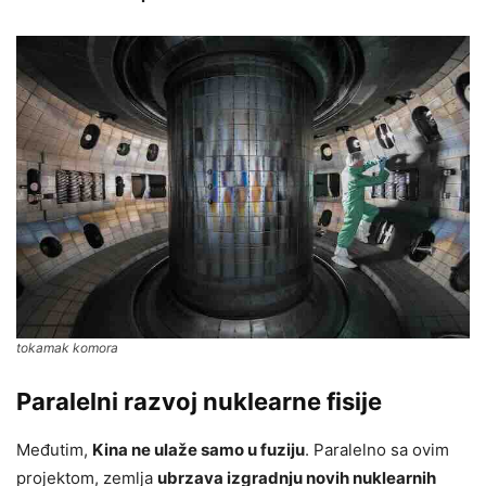
tokamak komora
Paralelni razvoj nuklearne fisije
Međutim,
Kina ne ulaže samo u fuziju
. Paralelno sa ovim
projektom, zemlja
ubrzava izgradnju novih nuklearnih