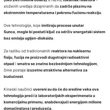
složenih uređaja dizajniranih da
zadrže plazmu na
ekstremnim temperaturama i pokrenu fuzionu reakciju
.
Ove tehnologije, koje
imitiraju procese unutar
Sunca
,
mogle bi postati ključ za održiv energetski sistem
bez emisija ugljen-dioksida
.
Za razliku od tradicionalnih
reaktora na nuklearnu
fisiju
,
fuzija ne proizvodi dugotrajni radioaktivni
otpad
i
smatra se znatno bezbednijom tehnologijom
,
čime postaje
izuzetno atraktivna alternativa za
budućnost
.
Kineski naučnici
uvereni su da će do sredine veka ova
tehnologija preći iz laboratorijskih eksperimenata u
komercijalnu primenu
,
snabdevajući energijom milione
domaćinstava i preduzeća
.