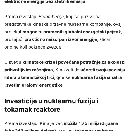
električne energije bez štetnih emisija
.
Prema izveštaju
Bloomberga
, koji se poziva na
predstavnike kineske državne nuklearne kompanije, ovaj
projekat
mogao bi promeniti globalni energetski pejzaž
,
pružajući
praktično neiscrpan izvor energije
, sličan
onome koji pokreće zvezde.
U svetlu
klimatske krize i povećane potražnje za ekološki
prihvatljivim rešenjima
, Kina želi da
učvrsti svoju poziciju
lidera u tehnološkoj trci
, gde se
nuklearna fuzija smatra
„svetim gralom“ energetike
.
Investicije u nuklearnu fuziju i
tokamak reaktore
Prema izveštaju, Kina je već
uložila 1,75 milijardi juana
(oko 243 miliona dolara)
u razvoj
tokamak reaktora
–