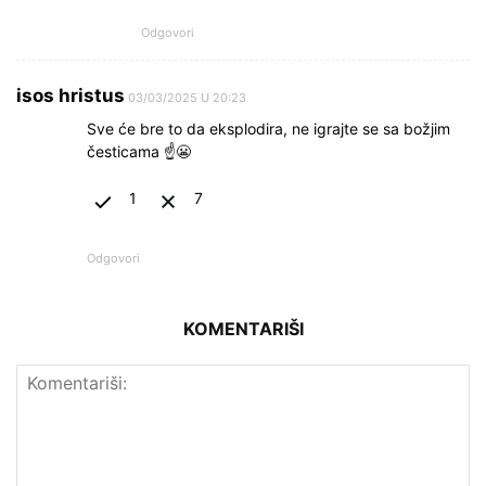
Odgovori
isos hristus
03/03/2025 U 20:23
Sve će bre to da eksplodira, ne igrajte se sa božjim
česticama ☝😬
1
7
Odgovori
KOMENTARIŠI