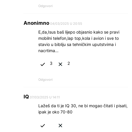
Odgovori
Anonimno
04/03/2025 U 20:55
E,da,Isus baš lijepo objasnio kako se pravi
mobilni telefon,lap top,kola i avion i sve to
stavio u bibliju sa tehničkim uputstvima i
nacrtima…
3
2
Odgovori
IQ
07/03/2025 U 14:11
Lažeš da ti je IQ 30, ne bi mogao čitati i pisati,
ipak je oko 70-80