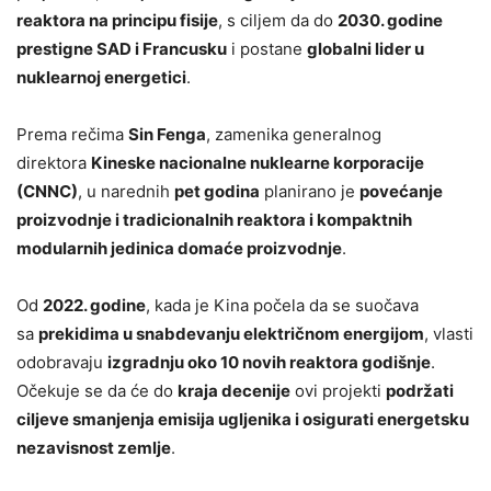
reaktora na principu fisije
, s ciljem da do
2030. godine
prestigne SAD i Francusku
i postane
globalni lider u
nuklearnoj energetici
.
Prema rečima
Sin Fenga
, zamenika generalnog
direktora
Kineske nacionalne nuklearne korporacije
(CNNC)
, u narednih
pet godina
planirano je
povećanje
proizvodnje i tradicionalnih reaktora i kompaktnih
modularnih jedinica domaće proizvodnje
.
Od
2022. godine
, kada je Kina počela da se suočava
sa
prekidima u snabdevanju električnom energijom
, vlasti
odobravaju
izgradnju oko 10 novih reaktora godišnje
.
Očekuje se da će do
kraja decenije
ovi projekti
podržati
ciljeve smanjenja emisija ugljenika i osigurati energetsku
nezavisnost zemlje
.