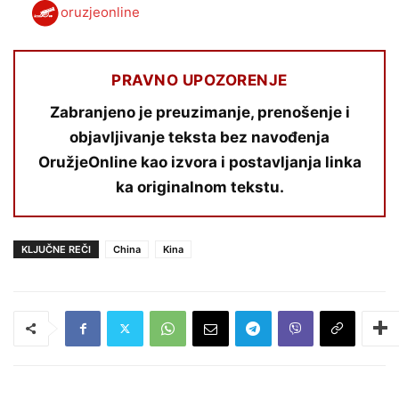
oruzjeonline
PRAVNO UPOZORENJE
Zabranjeno je preuzimanje, prenošenje i
objavljivanje teksta bez navođenja
OružjeOnline kao izvora i postavljanja linka
ka originalnom tekstu.
KLJUČNE REČI
China
Kina