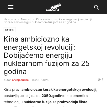
Naslovna
Novosti
Kina ambiciozno ka energetskoj revoluciji:
Dobijaćemo energiju nuklearnom fuzijom za 25 godina
Novosti
Kina ambiciozno ka
energetskoj revoluciji:
Dobijaćemo energiju
nuklearnom fuzijom za 25
godina
7
Autor
oruzjeonline
-
03/03/2025
Kina pravi
ambiciozan korak ka energetskoj revoluciji
,
postavljajući cilj da do
2050. godine
implementira
tehnologiju
nuklearne fuzije
za
proizvodnju čiste