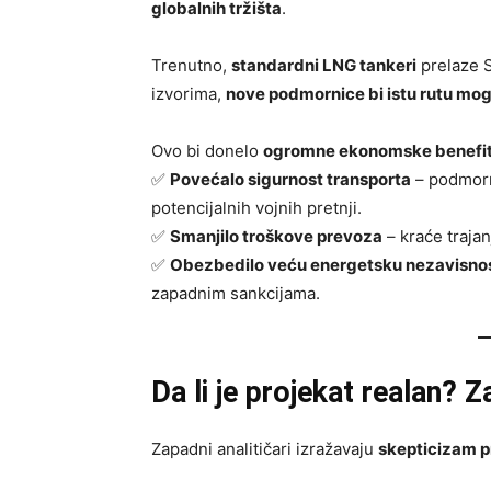
globalnih tržišta
.
Trenutno,
standardni LNG tankeri
prelaze S
izvorima,
nove podmornice bi istu rutu mog
Ovo bi donelo
ogromne ekonomske benefi
✅
Povećalo sigurnost transporta
– podmorn
potencijalnih vojnih pretnji.
✅
Smanjilo troškove prevoza
– kraće trajan
✅
Obezbedilo veću energetsku nezavisno
zapadnim sankcijama.
Da li je projekat realan? Z
Zapadni analitičari izražavaju
skepticizam p