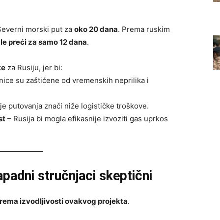
everni morski put za
oko 20 dana
. Prema ruskim
le preći za samo 12 dana
.
te
za Rusiju, jer bi:
ice su zaštićene od vremenskih neprilika i
je putovanja znači niže logističke troškove.
st
– Rusija bi mogla efikasnije izvoziti gas uprkos
apadni stručnjaci skeptični
rema izvodljivosti ovakvog projekta
.