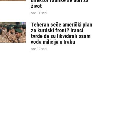
direktor fabrike se bori za
život
pre 11 sati
Teheran seče američki plan
za kurdski front? Iranci
tvrde da su likvidirali osam
vođa milicija u Iraku
pre 12 sati