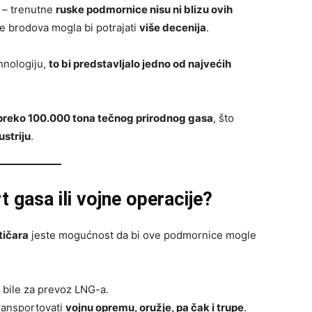
– trenutne
ruske podmornice nisu ni blizu ovih
e brodova mogla bi potrajati
više decenija
.
hnologiju,
to bi predstavljalo jedno od najvećih
preko 100.000 tona tečnog prirodnog gasa
, što
ustriju
.
gasa ili vojne operacije?
tičara
jeste mogućnost da bi ove podmornice mogle
 bile za prevoz LNG-a.
ransportovati
vojnu opremu, oružje, pa čak i trupe
.