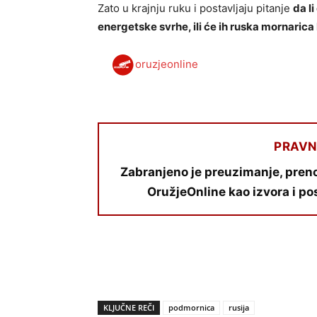
Zato u krajnju ruku i postavljaju pitanje
da li
energetske svrhe, ili će ih ruska mornarica 
oruzjeonline
PRAVN
Zabranjeno je preuzimanje, preno
OružjeOnline kao izvora i po
KLJUČNE REČI
podmornica
rusija