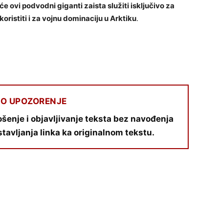
 će ovi podvodni giganti zaista služiti isključivo za
koristiti i za vojnu dominaciju u Arktiku
.
O UPOZORENJE
šenje i objavljivanje teksta bez navođenja
stavljanja linka ka originalnom tekstu.