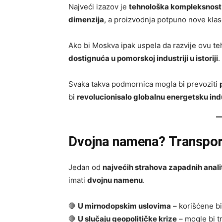
Najveći izazov je
tehnološka kompleksnost
dimenzija
, a proizvodnja potpuno nove klas
Ako bi Moskva ipak uspela da razvije ovu te
dostignuća u pomorskoj industriji u istoriji
.
Svaka takva podmornica mogla bi prevoziti
bi
revolucionisalo globalnu energetsku ind
Dvojna namena? Transport 
Jedan od
najvećih strahova zapadnih anali
imati
dvojnu namenu
.
🛑
U mirnodopskim uslovima
– korišćene bi
🛑
U slučaju geopolitičke krize
– mogle bi t