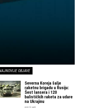
NAJNOVIJE OBJAVE
Severna Koreja šalje
raketnu brigadu u Rusiju:
Šest lansera i 120
balističkih raketa za udare
na Ukrajinu
pre 6 sati