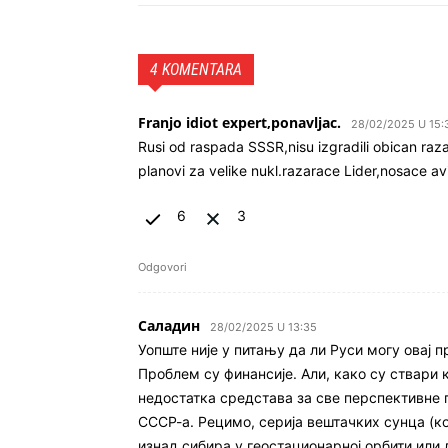
4 KOMENTARA
Franjo idiot expert,ponavljac.
28/02/2025 U 15:
Rusi od raspada SSSR,nisu izgradili obican ra
planovi za velike nukl.razarace Lider,nosace av
6
3
Odgovori
Саладин
28/02/2025 U 13:35
Уопште није у питању да ли Руси могу овај 
Проблем су финансије. Али, како су ствари к
недостатка средстава за све перспективне п
СССР-а. Рецимо, серија вештачких сунца (
изнад сибира у геостационарној орбити или 