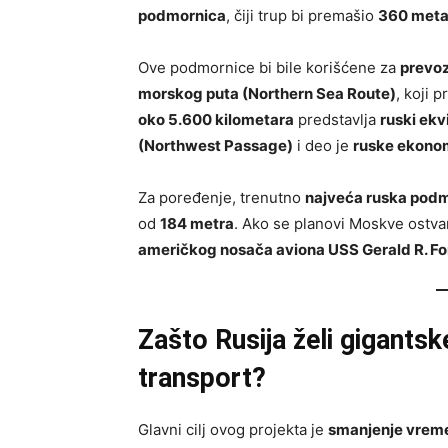
podmornica
, čiji trup bi premašio
360 meta
Ove podmornice bi bile korišćene za
prevoz
morskog puta (Northern Sea Route)
, koji 
oko 5.600 kilometara
predstavlja
ruski ek
(Northwest Passage)
i deo je
ruske ekono
Za poređenje, trenutno
najveća ruska pod
od
184 metra
. Ako se planovi Moskve ostva
američkog nosača aviona USS Gerald R. Fo
Zašto Rusija želi gigant
transport?
Glavni cilj ovog projekta je
smanjenje vreme