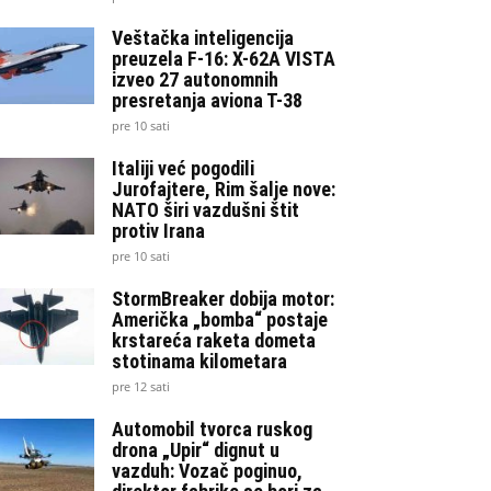
Veštačka inteligencija
preuzela F-16: X-62A VISTA
izveo 27 autonomnih
presretanja aviona T-38
pre 10 sati
Italiji već pogodili
Jurofajtere, Rim šalje nove:
NATO širi vazdušni štit
protiv Irana
pre 10 sati
StormBreaker dobija motor:
Američka „bomba“ postaje
krstareća raketa dometa
stotinama kilometara
pre 12 sati
Automobil tvorca ruskog
drona „Upir“ dignut u
vazduh: Vozač poginuo,