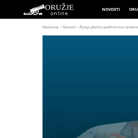
ORUŽJE
NOVOSTI
ORU
online
Naslovna
Novosti
Rusija planira podmornice tankere