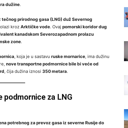
ra dužine
.
 tečnog prirodnog gasa (LNG) duž Severnog
prolazi kroz
Arktičke vode
. Ovaj
pomorski koridor dug
vivalent kanadskom Severozapadnom prolazu
mske zone
.
mornica
, koja je u sastavu
ruske mornarice
, ima dužinu
re,
nove transportne podmornice bile bi veće od
rd
, čija dužina iznosi
350 metara
.
ske podmornice za LNG
na potrebnog za prevoz gasa iz severne Rusije do