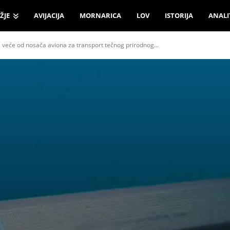
ŽJE
AVIJACIJA
MORNARICA
LOV
ISTORIJA
ANALI
 veće od nosača aviona za transport tečnog prirodnog...