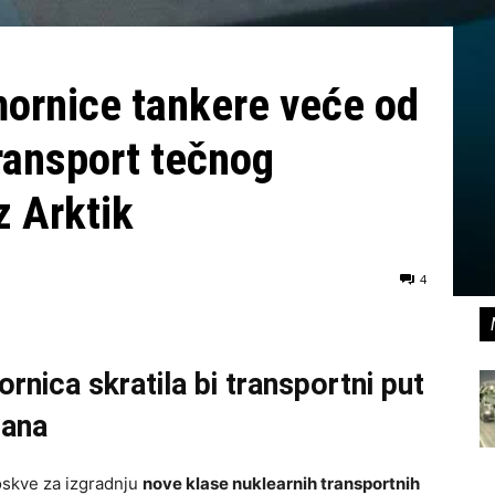
mornice tankere veće od
ransport tečnog
z Arktik
4
ica skratila bi transportni put
dana
oskve za izgradnju
nove klase nuklearnih transportnih