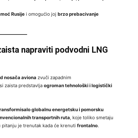
 moć Rusije
i omogućio joj
brzo prebacivanje
 zaista napraviti podvodni LNG
od nosača aviona
zvuči zapadnim
si zaista predstavlja
ogroman tehnološki i logistički
ransformisalo globalnu energetsku i pomorsku
nvencionalnih transportnih ruta
, koje toliko smetaju
u pitanju je trenutak kada će krenuti
frontalno
.