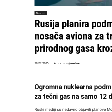
Novosti
Rusija planira pod
nosača aviona za t
prirodnog gasa kro
Autor:
oruzjeonline
28/02/2025
Ogromna nuklearna podmorn
za tečni gas na samo 12 
Ruski mediji su nedavno objavili planove M