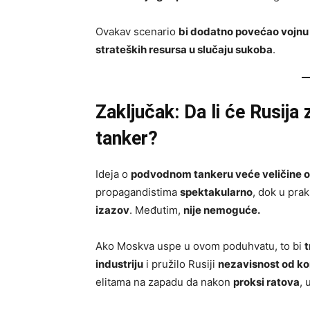
Ovakav scenario
bi dodatno povećao vojnu
strateških resursa u slučaju sukoba
.
Zaključak: Da li će Rusija
tanker?
Ideja o
podvodnom tankeru veće veličine 
propagandistima
spektakularno
, dok u prak
izazov
. Međutim,
nije nemoguće.
Ako Moskva uspe u ovom poduhvatu, to bi
t
industriju
i pružilo Rusiji
nezavisnost od ko
elitama na zapadu da nakon
proksi ratova
, 