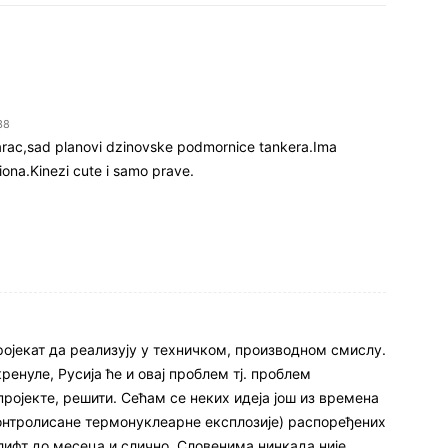
38
zarac,sad planovi dzinovske podmornice tankera.Ima
iona.Kinezi cute i samo prave.
пројекат да реализују у техничком, производном смислу.
ренуле, Русија ће и овај проблем тј. проблем
ројекте, решити. Сећам се неких идеја још из времена
контролисане термонуклеарне експлозије) распоређених
лифт до месеца и слично. Словенима нинкада није