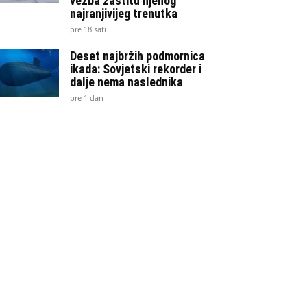
vežba zaštitu njenog
najranjivijeg trenutka
pre 18 sati
Deset najbržih podmornica
ikada: Sovjetski rekorder i
dalje nema naslednika
pre 1 dan