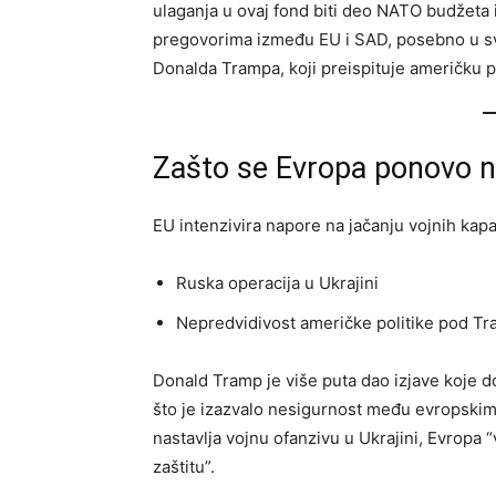
ulaganja u ovaj fond biti deo NATO budžeta i
pregovorima između EU i SAD, posebno u sv
Donalda Trampa, koji preispituje američku
Zašto se Evropa ponovo 
EU intenzivira napore na jačanju vojnih kap
Ruska operacija u Ukrajini
Nepredvidivost američke politike pod 
Donald Tramp je više puta dao izjave koje
što je izazvalo nesigurnost među evropskim
nastavlja vojnu ofanzivu u Ukrajini, Evropa 
zaštitu”.