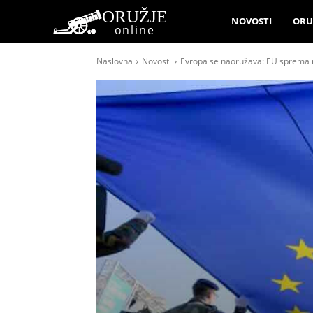
ORUŽJE
NOVOSTI
ORU
online
Naslovna
Novosti
Evropa se naoružava: EU sprema na