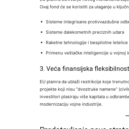
Ovaj fond će se koristiti za ulaganje u ključn
Sisteme integrisane protivvazdušne odb
Sisteme dalekometnih preciznih udara
Raketne tehnologije i bespilotne letelice
Primenu veštačke inteligencije u vojnoj in
3. Veća finansijska fleksibilno
EU planira da ublaži restrikcije koje trenut
projekte koji nisu “dvostruke namene” (civil
investitori plasiraju više kapitala u odbram
modernizaciju vojne industrije.