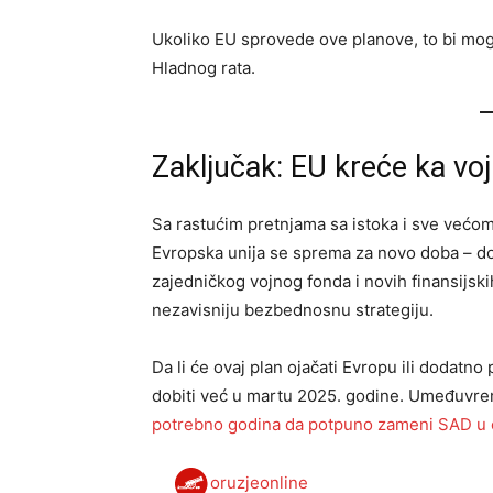
Ukoliko EU sprovede ove planove, to bi mog
Hladnog rata.
Zaključak: EU kreće ka vo
Sa rastućim pretnjama sa istoka i sve većo
Evropska unija se sprema za novo doba – do
zajedničkog vojnog fonda i novih finansijski
nezavisniju bezbednosnu strategiju.
Da li će ovaj plan ojačati Evropu ili dodat
dobiti već u martu 2025. godine. Umeđuvr
potrebno godina da potpuno zameni SAD u o
oruzjeonline