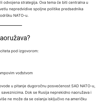
li odvojena strategija. Ova tema će biti centralna u
etlu nepredvidive spoljne politike predsednika
 podršku NATO-u.
naoružava?
aciteta pod izgovorom:
Trampovim vođstvom
 dovode u pitanje dugoročnu posvećenost SAD NATO-u,
 saveznicima. Dok se Rusija neprekidno naoružava i
“više ne može da se oslanja isključivo na američku