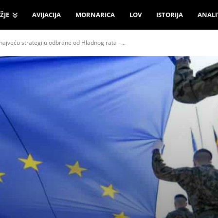
ŽJE
AVIJACIJA
MORNARICA
LOV
ISTORIJA
ANALI
jveću strategiju odbrane od Hladnog rata –...