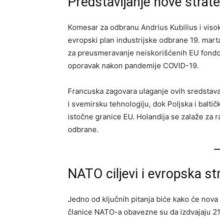
Predstavljanje nove strat
Komesar za odbranu Andrius Kubilius i visok
evropski plan industrijske odbrane 19. mart
za preusmeravanje neiskorišćenih EU fondov
oporavak nakon pandemije COVID-19.
Francuska zagovara ulaganje ovih sredstava
i svemirsku tehnologiju, dok Poljska i baltičk
istočne granice EU. Holandija se zalaže za
odbrane.
NATO ciljevi i evropska s
Jedno od ključnih pitanja biće kako će nova 
članice NATO-a obavezne su da izdvajaju 2% 