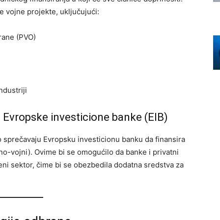
e vojne projekte, uključujući:
rane (PVO)
dustriji
st Evropske investicione banke (EIB)
no sprečavaju Evropsku investicionu banku da finansira
no-vojni). Ovime bi se omogućilo da banke i privatni
beni sektor, čime bi se obezbedila dodatna sredstva za