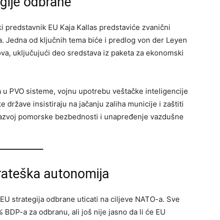
egije odbrane
i predstavnik EU Kaja Kallas predstaviće zvanični
a. Jedna od ključnih tema biće i predlog von der Leyen
a, uključujući deo sredstava iz paketa za ekonomski
 u PVO sisteme, vojnu upotrebu veštačke inteligencije
e države insistiraju na jačanju zaliha municije i zaštiti
 razvoj pomorske bezbednosti i unapređenje vazdušne
trateška autonomija
EU strategija odbrane uticati na ciljeve NATO-a. Sve
BDP-a za odbranu, ali još nije jasno da li će EU