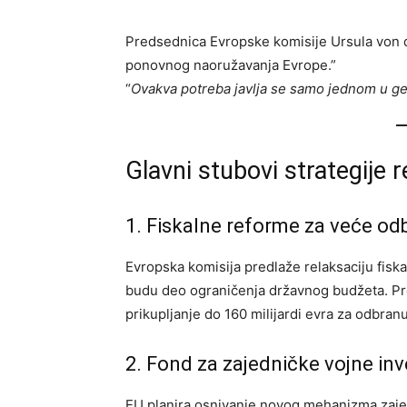
Predsednica Evropske komisije Ursula von de
ponovnog naoružavanja Evrope.”
“
Ovakva potreba javlja se samo jednom u gen
Glavni stubovi strategije 
1. Fiskalne reforme za veće o
Evropska komisija predlaže relaksaciju fiskal
budu deo ograničenja državnog budžeta. P
prikupljanje do 160 milijardi evra za odbranu
2. Fond za zajedničke vojne inve
EU planira osnivanje novog mehanizma zajedn