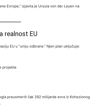
me Evrope,” izjavila je Ursula von der Leyen na
a realnost EU
aciju EU u “uniju odbrane.” Njen plan uključuje:
e projekte
gla preusmeriti čak 392 milijarde evra iz Kohezionog
.