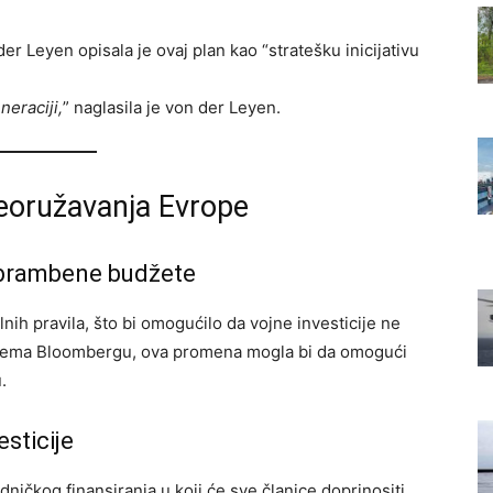
r Leyen opisala je ovaj plan kao “stratešku inicijativu
eraciji,
” naglasila je von der Leyen.
reoružavanja Evrope
dbrambene budžete
nih pravila, što bi omogućilo da vojne investicije ne
rema Bloombergu, ova promena mogla bi da omogući
.
sticije
ičkog finansiranja u koji će sve članice doprinositi.