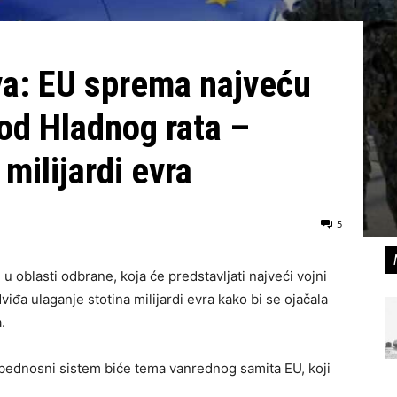
va: EU sprema najveću
 od Hladnog rata –
milijardi evra
5
 u oblasti odbrane, koja će predstavljati najveći vojni
iđa ulaganje stotina milijardi evra kako bi se ojačala
.
ednosni sistem biće tema vanrednog samita EU, koji