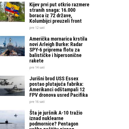
Kijev prvi put otkrio razmere
stranih snaga: 16.000
boraca iz 72 države,
Kolumbijci preuzeli front
pre 12 sati
Američka mornarica krstila
novi Arleigh Burke: Radar
SPY-6 priprema flotu za
balističke i hipersonične
rakete
pre 14 sati
Jurišni brod USS Essex
postao plutajuća fabrika:
Amerikanci odštampali 12
FPV dronova usred Pacifika
pre 16 sati
Šta je juršnik A-10 tražio
iznad nuklearne
podmornice? Pentagon