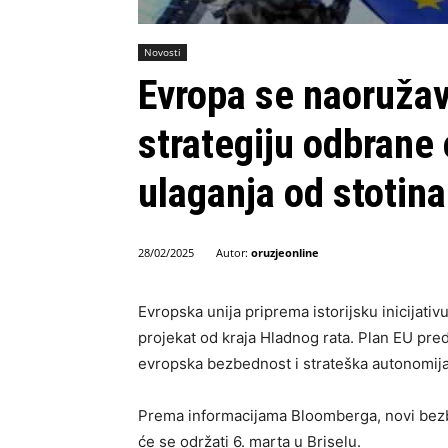
Novosti
Evropa se naoruža
strategiju odbrane
ulaganja od stotina 
Autor:
oruzjeonline
28/02/2025
Evropska unija priprema istorijsku inicijativu
projekat od kraja Hladnog rata. Plan EU predv
evropska bezbednost i strateška autonomija
Prema informacijama Bloomberga, novi bezb
će se održati 6. marta u Briselu.