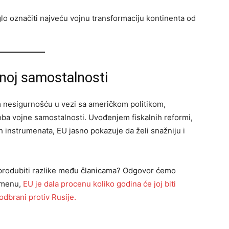
lo označiti najveću vojnu transformaciju kontinenta od
jnoj samostalnosti
m nesigurnošću u vezi sa američkom politikom,
ba vojne samostalnosti. Uvođenjem fiskalnih reformi,
h instrumenata, EU jasno pokazuje da želi snažniju i
no produbiti razlike među članicama? Odgovor ćemo
emenu,
EU je dala procenu koliko godina će joj biti
dbrani protiv Rusije.