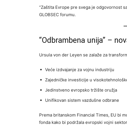
“Zaštita Evrope pre svega je odgovornost sa
GLOBSEC forumu.
“Odbrambena unija” – nov
Ursula von der Leyen se zalaže za transform
Veće izdvajanje za vojnu industriju
Zajedničke investicije u visokotehnološk
Jedinstveno evropsko tržište oružja
Unifikovan sistem vazdušne odbrane
Prema britanskom Financial Times, EU bi mo
fonda kako bi podržala evropski vojni sektor