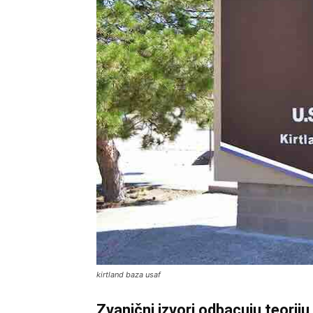
kirtland baza usaf
Zvanični izvori odbacuju teorij