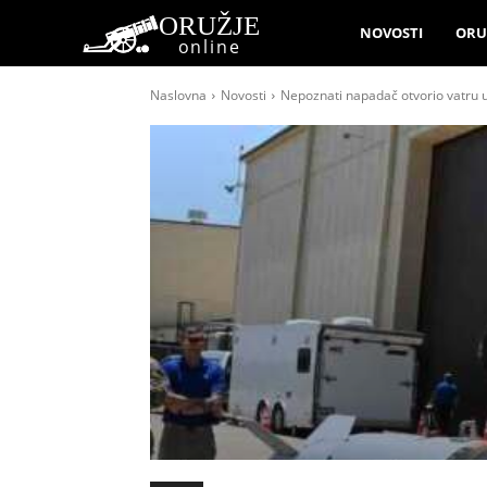
ORUŽJE
NOVOSTI
ORU
online
Naslovna
Novosti
Nepoznati napadač otvorio vatru u