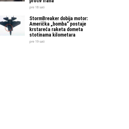
protiv Irana
pre 18 sati
StormBreaker dobija motor:
Američka „bomba“ postaje
krstareća raketa dometa
stotinama kilometara
pre 19 sati