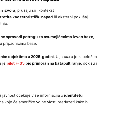
ih izvora
, pružaju širi kontekst
tretira kao teroristički napad
ili eksterni pokušaj
tnje.
ja ne sprovodi potragu za osumnjičenima izvan baze
,
u pripadnicima baze.
jnim objektima u 2025. godini
. U januaru je zabeležen
e je
pilot F-35
bio primoran na katapultiranje
, dok su i
 a javnost očekuje više informacija o
identitetu
ma koje će američke vojne vlasti preduzeti kako bi