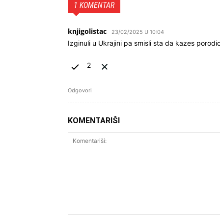
1 KOMENTAR
knjigolistac
23/02/2025 U 10:04
Izginuli u Ukrajini pa smisli sta da kazes porodic
2
Odgovori
KOMENTARIŠI
Komentariši: