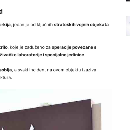
d
rkija
, jedan je od ključnih
strateških vojnih objekata
rilo
, koje je zaduženo za
operacije povezane s
aživačke laboratorije i specijalne jedinice
.
soblja
, a svaki incident na ovom objektu izaziva
ktura.