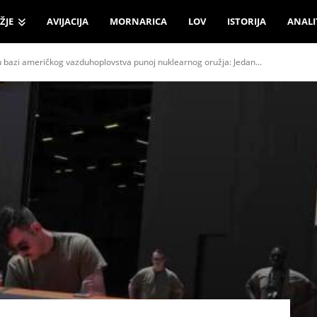
ŽJE
AVIJACIJA
MORNARICA
LOV
ISTORIJA
ANALI
 bazi američkog vazduhoplovstva punoj nuklearnog oružja: Jedan...