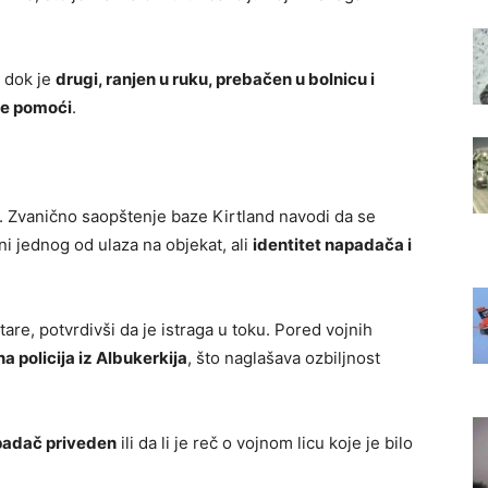
, dok je
drugi, ranjen u ruku, prebačen u bolnicu i
ke pomoći
.
i. Zvanično saopštenje baze Kirtland navodi da se
ni jednog od ulaza na objekat, ali
identitet napadača i
are, potvrdivši da je istraga u toku. Pored vojnih
na policija iz Albukerkija
, što naglašava ozbiljnost
apadač priveden
ili da li je reč o vojnom licu koje je bilo