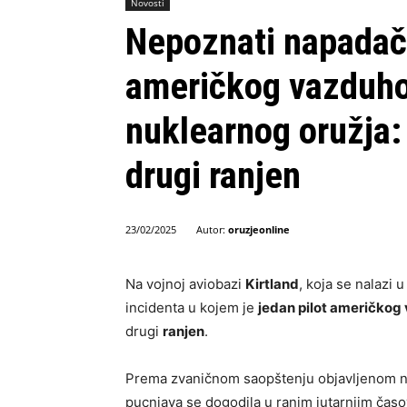
Novosti
Nepoznati napadač 
američkog vazduho
nuklearnog oružja:
drugi ranjen
Autor:
oruzjeonline
23/02/2025
Na vojnoj aviobazi
Kirtland
, koja se nalazi 
incidenta u kojem je
jedan pilot američkog
drugi
ranjen
.
Prema zvaničnom saopštenju objavljenom n
pucnjava se dogodila u ranim jutarnjim časov