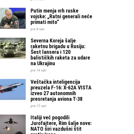
Putin menja vrh ruske
vojske: „Ratni generali neće
primati mito“
pre 8 sati
Severna Koreja šalje
raketnu brigadu u Rusiju:
Šest lansera i 120
balističkih raketa za udare
na Ukrajinu
pre 14 sati
Veštačka inteligencija
preuzela F-16: X-62A VISTA
izveo 27 autonomnih
presretanja aviona T-38
pre 17 sati
Italiji već pogodili
Jurofajtere, Rim šalje nove:
NATO širi vazdušni štit