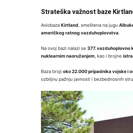
Strateška važnost baze Kirtlan
Aviobaza
Kirtland
, smeštena na jugu
Albuke
američkog ratnog vazduhoplovstva
.
Na ovoj bazi nalazi se
377. vazduhoplovno k
nuklearnim naoružanjem
, kao i brojne
istr
Baza broji
oko 22.000 pripadnika vojske i o
ozbiljnu pažnju javnosti i bezbednosnih stru