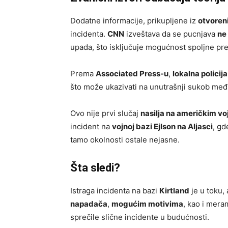
Dodatne informacije, prikupljene iz
otvoren
incidenta.
CNN
izveštava da se pucnjava
ne 
upada, što isključuje mogućnost spoljne pre
Prema
Associated Press-u
,
lokalna polici
što može ukazivati na unutrašnji sukob međ
Ovo nije prvi slučaj
nasilja na američkim vo
incident na
vojnoj bazi Ejlson na Aljasci
, gd
tamo okolnosti ostale nejasne.
Šta sledi?
Istraga incidenta na bazi
Kirtland
je u toku,
napadača
,
mogućim motivima
, kao i mera
sprečile slične incidente u budućnosti.