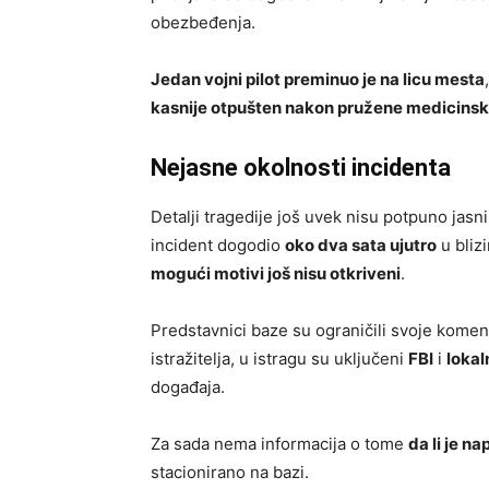
obezbeđenja.
Jedan vojni pilot preminuo je na licu mesta
kasnije otpušten nakon pružene medicins
Nejasne okolnosti incidenta
Detalji tragedije još uvek nisu potpuno jasn
incident dogodio
oko dva sata ujutro
u blizi
mogući motivi još nisu otkriveni
.
Predstavnici baze su ograničili svoje koment
istražitelja, u istragu su uključeni
FBI
i
lokal
događaja.
Za sada nema informacija o tome
da li je n
stacionirano na bazi.