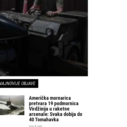
NAJNOVIJE OBJAVE
Američka mornarica
pretvara 19 podmornica
Virdžinija u raketne
arsenale: Svaka dobija do
40 Tomahavka
pre 8 sati