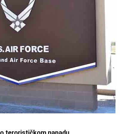
u o terorističkom napadu