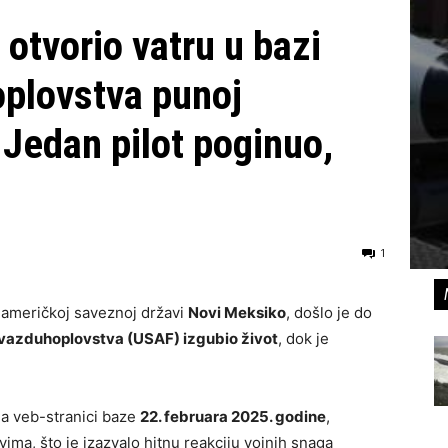
otvorio vatru u bazi
plovstva punoj
 Jedan pilot poginuo,
1
u američkoj saveznoj državi
Novi Meksiko
, došlo je do
 vazduhoplovstva (USAF) izgubio život
, dok je
a veb-stranici baze
22. februara 2025. godine
,
ima, što je izazvalo hitnu reakciju vojnih snaga