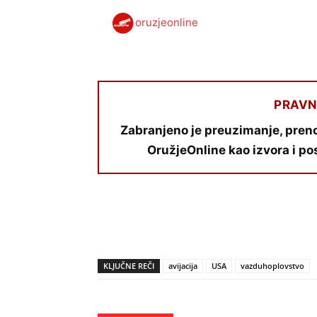
oruzjeonline
PRAVN
Zabranjeno je preuzimanje, preno
OružjeOnline kao izvora i po
KLJUČNE REČI
avijacija
USA
vazduhoplovstvo